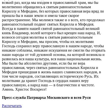
всякий раз, когда мы входим в православный храм, мы бы
молитвенно обращались к святым равноапостольным
Кириллу и Мефодию, без которых православная вера вряд ли
пришла бы в наши земли и имела такое скорое
распространение. Мы молимся также и о всех, кто продолжал
равноапостольный подвиг святых Кирилла и Мефодия.
Всегда в памяти нашей святой равноапостольный великий
князь Владимир, волей которого был крещен наш народ. И,
вознося сегодня молитвы к святым равноапостольным
Кириллу и Мефодию, мы просим, чтобы их молитвами
Господь сохранил веру православную в нашем народе, чтобы
никакие соблазны, никакие искушения не смогли бы оторвать
наши народы от той духовной основы, на которой возникла и
развилась вся наша культура, вся наша национальная жизнь.
Мы были бы абсолютно другими, если бы не вера
православная, через святых равноапостольных Кирилла и
Мефодия пришедшая в жизнь наших славянских народов, в
том числе народов, составляющих историческую Русь. Их
молитвами да хранит Господь в сердцах наших веру
православную, а народ наш — в благочестии и чистоте.
Аминь. Христос Воскресе!
Пресс-служба Патриарха Московского и всея Руси
Распечатать