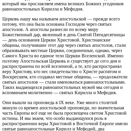
который мы прославляем имена великих Божиих угодников
равноапостольных Кирилла и Мефодия.
Церковь нашу мы называем апостольской — прежде всего
потому, что она была основана Господом через святых
апостолов. А апостолы разнесли по всему миру
Божественный дар, явленный в день Святой Пятидесятницы
— день основания Церкви Христовой. Христианские
общины, получившие этот дар через святых апостолов, стали
образовывать местные Церкви, соединенные, однако, через
Самого Христа во единое тело Церкви Вселенской. Именно
поэтому Апостольская Церковь и существует до сего дня и
распространена по всей вселенной, а те, кто распространял
веру Христову, кто нес свидетельство о Христе распятом и
Воскресшем, кто создавал местные общины, — продолжатели
святых апостолов — стали именоваться равноапостольными.
Таких выдающихся равноапостольных мужей мы сегодня и
вспоминаем молитвенно — святых Кирилла и Мефодия.
Они вышли на проповедь в IX веке. Уже много столетий
минуло со времен апостольской проповеди, но значительная
часть Европы всё еще не была просвещена светом Христовой
истины. И мы знаем, что особо выдающуюся роль в
распространении веры Христовой в Восточной Европе имели
святые равноапостольные Кирилл и Мефодий, два