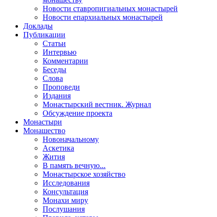
Новости ставропигиальных монастырей
Новости епархиальных монастырей
Доклады
Публикации
Статьи
Интервью
Комментарии
Беседы
Слова
Проповеди
Издания
Монастырский вестник. Журнал
Обсуждение проекта
Монастыри
Монашество
Новоначальному
Аскетика
Жития
В память вечную...
Монастырское хозяйство
Исследования
Консультация
Монахи миру
Послушания