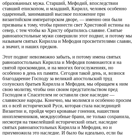
образованных мужа. Старший, Мефодий, впоследствии
ставший епископом, и младший, Кирилл, человек особенно
одаренный, занимавший высокое положение при
византийском императорском дворе, — именно они были
призваны к тому, чтобы принести свет Христовой истины на
север, с тем чтобы ко Христу обратились славяне. Святые
равноапостольные мужи совершили этот подвиг, и потому мы
называем святых Кирилла и Мефодия просветителями славян,
а значит, и наших предков.
Этот подвиг невозможно забыть, и потому имена святых
равноапостольных Кирилла и Мефодия поминаются и на
святой проскомидии, и на многих богослужениях, но
особенно в день их памяти. Сегодня такой день, и, вознося
благодарение Господу за великий апостольский труд
солунских братьев Кирилла и Мефодия, мы обращаем к ним
свою молитву, чтобы они своим предстательством пред
Господом и Спасителем не оставили свое наследие —
славянские народы. Конечно, мы молимся и особенно просим
их о всей исторической Руси, которая стала наследницей
Византии и, пройдя через кровавые гонения, нашествия
иноплеменников, междоусобные брани, не только сохранила,
несмотря на тяжелейший исторический опыт, наследие
святых равноапостольных Кирилла и Мефодия, но и
приумножила это наследие. И было бы идеально, если бы