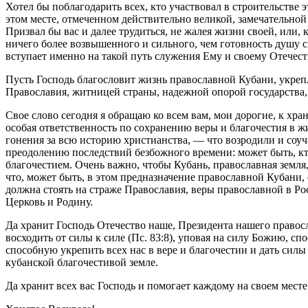
Хотел бы поблагодарить всех, кто участвовал в строительстве э
этом месте, отмеченном действительно великой, замечательной 
Призвал бы вас и далее трудиться, не жалея жизни своей, или, 
ничего более возвышенного и сильного, чем готовность душу св
вступает именно на такой путь служения Ему и своему Отечест
Пусть Господь благословит жизнь православной Кубани, укрепля
Православия, житницей страны, надежной опорой государства, 
Свое слово сегодня я обращаю ко всем вам, мои дорогие, к хр
особая ответственность по сохранению веры и благочестия в ж
гонения за всю историю христианства, — что возродили и соу
преодолению последствий безбожного времени: может быть, кто
благочестием. Очень важно, чтобы Кубань, православная земля,
что, может быть, в этом предназначение православной Кубани
должна стоять на страже Православия, веры православной в Ро
Церковь и Родину.
Да хранит Господь Отечество наше, Президента нашего правос
восходить от силы к силе (Пс. 83:8), уповая на силу Божию, сп
способную укрепить всех нас в вере и благочестии и дать силы
кубанской благочестивой земле.
Да хранит всех вас Господь и помогает каждому на своем месте