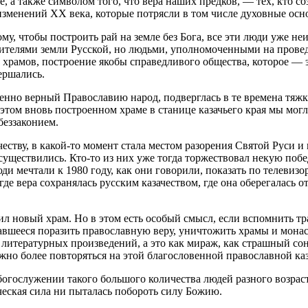
, а также символом того, что вера наших предков, — тех, кто со
изменений XX века, которые потрясли в том числе духовные осн
ому, чтобы построить рай на земле без Бога, все эти люди уже н
равителями земли Русской, но людьми, уполномоченными на пров
е храмов, построение якобы справедливого общества, которое —
ершались.
бенно верный Православию народ, подверглась в те времена тяжк
этом вновь построенном храме в станице казачьего края мы могл
беззаконием.
еству, в какой-то момент стала местом разорения Святой Руси и
уществились. Кто-то из них уже тогда торжествовал некую побе
и мечтали к 1980 году, как они говорили, показать по телевиз
 где вера сохранялась русским казачеством, где она оберегалась
тил новый храм. Но в этом есть особый смысл, если вспомнить тр
тавшееся поразить православную веру, уничтожить храмы и мона
 литературных произведений, а это как мираж, как страшный со
жно более повторяться на этой благословенной православной каз
 богослужении такого большого количества людей разного возрас
еческая сила ни пыталась побороть силу Божию.