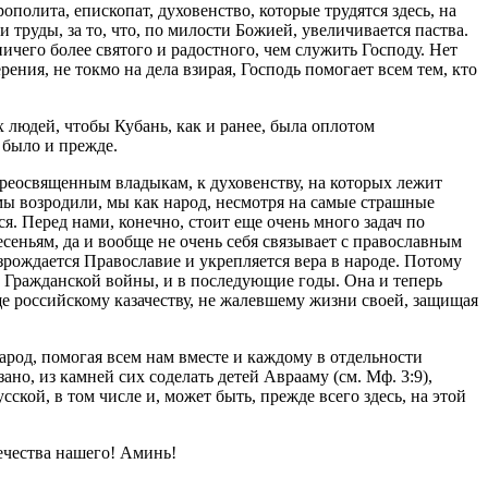
ополита, епископат, духовенство, которые трудятся здесь, на
 труды, за то, что, по милости Божией, увеличивается паства.
ничего более святого и радостного, чем служить Господу. Нет
ения, не токмо на дела взирая, Господь помогает всем тем, кто
 людей, чтобы Кубань, как и ранее, была оплотом
 было и прежде.
Преосвященным владыкам, к духовенству, на которых лежит
 мы возродили, мы как народ, несмотря на самые страшные
. Перед нами, конечно, стоит еще очень много задач по
сеньям, да и вообще не очень себя связывает с православным
озрождается Православие и укрепляется вера в народе. Потому
 Гражданской войны, и в последующие годы. Она и теперь
ще российскому казачеству, не жалевшему жизни своей, защищая
род, помогая всем нам вместе и каждому в отдельности
ано, из камней сих соделать детей Аврааму (см. Мф. 3:9),
ской, в том числе и, может быть, прежде всего здесь, на этой
течества нашего! Аминь!