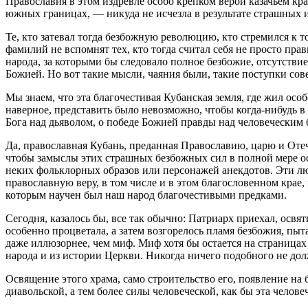
Православия в этом издревле особо крепком верой казачьем крае
южных границах, — никуда не исчезла в результате страшных 
Те, кто затевал тогда безбожную революцию, кто стремился к т
фамилий не вспомнят тех, кто тогда считал себя не просто п
народа, за которыми бы следовало полное безбожие, отсутстви
Божией. Но вот такие мысли, чаяния были, такие поступки сов
Мы знаем, что эта благочестивая Кубанская земля, где жил осо
наверное, представить было невозможно, чтобы когда-нибудь в 
Бога над дьяволом, о победе Божией правды над человеческим 
Да, православная Кубань, преданная Православию, царю и Отеч
чтобы замыслы этих страшных безбожных сил в полной мере ос
неких фольклорных образов или персонажей анекдотов. Эти люд
православную веру, в том числе и в этом благословенном крае,
которым научен был наш народ благочестивыми предками.
Сегодня, казалось бы, все так обычно: Патриарх приехал, освя
особенно процветала, а затем возгорелось пламя безбожия, пы
даже иллюзорнее, чем миф. Миф хотя бы остается на страницах
народа и из истории Церкви. Никогда ничего подобного не дол
Освящение этого храма, само строительство его, появление на
диавольской, а тем более силы человеческой, как бы эта челов