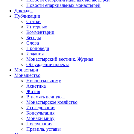
Новости епархиальных монастырей
Доклады
Публикации
Статьи
Интервью
Комментарии
Беседы
Слова
Проповеди
Издания
Монастырский вестник. Журнал
Обсуждение проекта
Монастыри
Монашество
Новоначальному
Аскетика
Жития
В память вечную...
Монастырское хозяйство
Исследования
Консультация
Монахи миру
Послушания
Правила, уставы