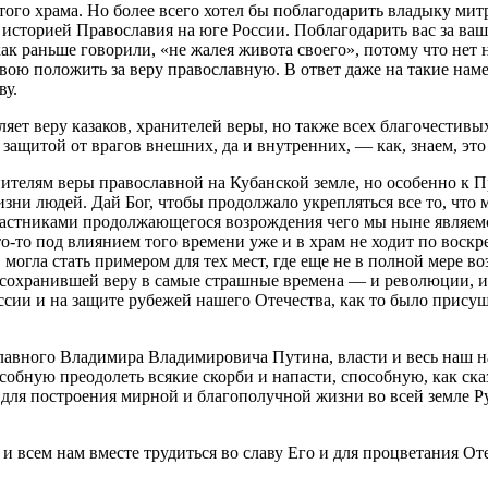
того храма. Но более всего хотел бы поблагодарить владыку митр
историей Православия на юге России. Поблагодарить вас за ваши
как раньше говорили, «не жалея живота своего», потому что нет 
ою положить за веру православную. В ответ даже на такие намер
ву.
ет веру казаков, хранителей веры, но также всех благочестивых
защитой от врагов внешних, да и внутренних, — как, знаем, это
анителям веры православной на Кубанской земле, но особенно к 
изни людей. Дай Бог, чтобы продолжало укрепляться все то, что
частниками продолжающегося возрождения чего мы ныне являемся
-то под влиянием того времени уже и в храм не ходит по воскре
 могла стать примером для тех мест, где еще не в полной мере в
, сохранившей веру в самые страшные времена — и революции, и
ссии и на защите рубежей нашего Отечества, как то было прису
лавного Владимира Владимировича Путина, власти и весь наш на
особную преодолеть всякие скорби и напасти, способную, как сказ
 для построения мирной и благополучной жизни во всей земле Рус
 и всем нам вместе трудиться во славу Его и для процветания О