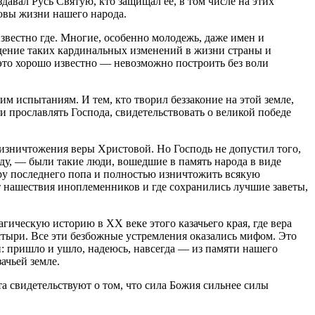
здавал Русь Святую, кто защищал ее, в том числе на этих
овы жизни нашего народа.
еизвестно где. Многие, особенно молодежь, даже имен и
едение таких кардинальных изменений в жизни страны и
 это хорошо известно — невозможно построить без воли
им испытаниям. И тем, кто творил беззаконие на этой земле,
и прославлять Господа, свидетельствовать о великой победе
 изничтожения веры Христовой. Но Господь не допустил того,
ду, — были такие люди, вошедшие в память народа в виде
ору последнего попа и полностью изничтожить всякую
 от нашествия иноплеменников и где сохранились лучшие заветы,
агическую историю в ХХ веке этого казачьего края, где вера
стыри. Все эти безбожные устремления оказались мифом. Это
н: пришло и ушло, надеюсь, навсегда — из памяти нашего
ачьей земле.
та свидетельствуют о том, что сила Божия сильнее силы