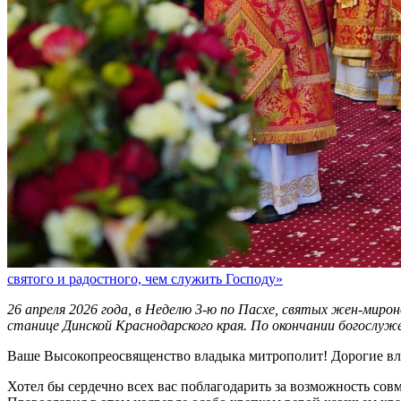
святого и радостного, чем служить Господу»
26 апреля 2026 года, в Неделю 3-ю по Пасхе, святых жен-ми
станице Динской Краснодарского края. По окончании богослу
Ваше Высокопреосвященство владыка митрополит! Дорогие вла
Хотел бы сердечно всех вас поблагодарить за возможность со