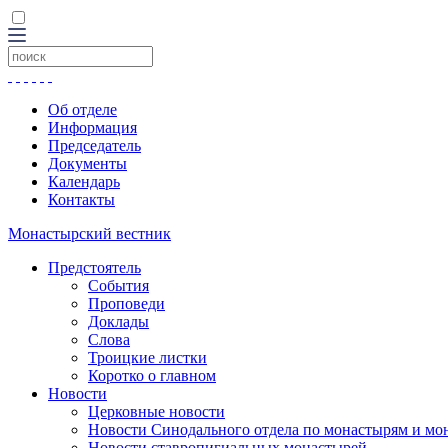
Об отделе
Информация
Председатель
Документы
Календарь
Контакты
Монастырский вестник
Предстоятель
События
Проповеди
Доклады
Слова
Троицкие листки
Коротко о главном
Новости
Церковные новости
Новости Синодального отдела по монастырям и мо
Новости ставропигиальных монастырей