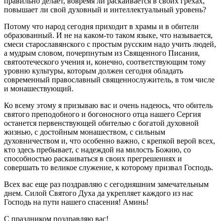
правильно делает, вовремя ли раскаивается в своих грехах,
повышает ли свой духовный и интеллектуальный уровень?
Потому что народ сегодня приходит в храмы и в обители
образованный. И не на каком‑то таком языке, что называется,
смеси старославянского с простым русским надо учить людей,
а мудрым словом, почерпнутым из Священного Писания,
святоотеческого учения и, конечно, соответствующим тому
уровню культуры, которым должен сегодня обладать
современный православный священнослужитель, в том числе
и монашествующий.
Ко всему этому я призываю вас и очень надеюсь, что обитель
святого преподобного и богоносного отца нашего Сергия
останется первенствующей обителью с богатой духовной
жизнью, с достойным монашеством, с сильным
духовничеством и, что особенно важно, с крепкой верой всех,
кто здесь пребывает, с надеждой на милость Божию, со
способностью раскаиваться в своих прегрешениях и
совершать то великое служение, к которому призвал Господь.
Всех вас еще раз поздравляю с сегодняшним замечательным
днем. Силой Святого Духа да укрепляет каждого из нас
Господь на пути нашего спасения! Аминь!
С праздником поздравляю вас!