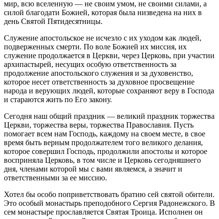
мир, всю вселенную — не своим умом, не своими силами, а
силой благодати Божией, которая была низведена на них в
день Святой Пятидесятницы.
Служение апостольское не исчезло с их уходом как людей,
подверженных смерти. По воле Божией их миссия, их
служение продолжается в Церкви, через Церковь, при участии
архипастырей, несущих особую ответственность за
продолжение апостольского служения и за духовенство,
которое несет ответственность за духовное просвещение
народа и верующих людей, которые сохраняют веру в Господа
и стараются жить по Его закону.
Сегодня наш общий праздник — великий праздник торжества
Церкви, торжества веры, торжества Православия. Пусть
помогает всем нам Господь, каждому на своем месте, в свое
время быть верным продолжателем того великого делания,
которое совершил Господь, продолжили апостолы и которое
восприняла Церковь, в том числе и Церковь сегодняшнего
дня, членами которой мы с вами являемся, а значит и
ответственными за ее миссию.
Хотел бы особо поприветствовать братию сей святой обители.
Это особый монастырь преподобного Сергия Радонежского. В
сем монастыре прославляется Святая Троица. Исполнен он