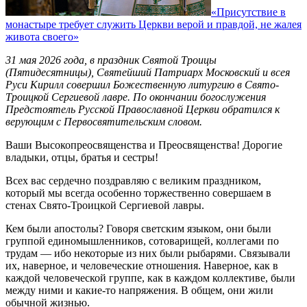
«Присутствие в
монастыре требует служить Церкви верой и правдой, не жалея
живота своего»
31 мая 2026 года, в праздник Святой Троицы
(Пятидесятницы), Святейший Патриарх Московский и всея
Руси Кирилл совершил Божественную литургию в Свято-
Троицкой Сергиевой лавре. По окончании богослужения
Предстоятель Русской Православной Церкви обратился к
верующим с Первосвятительским словом.
Ваши Высокопреосвященства и Преосвященства! Дорогие
владыки, отцы, братья и сестры!
Всех вас сердечно поздравляю с великим праздником,
который мы всегда особенно торжественно совершаем в
стенах Свято-Троицкой Сергиевой лавры.
Кем были апостолы? Говоря светским языком, они были
группой единомышленников, сотоварищей, коллегами по
трудам — ибо некоторые из них были рыбарями. Связывали
их, наверное, и человеческие отношения. Наверное, как в
каждой человеческой группе, как в каждом коллективе, были
между ними и какие-то напряжения. В общем, они жили
обычной жизнью.