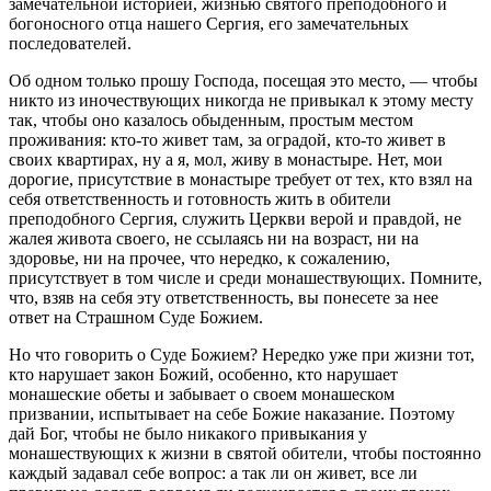
замечательной историей, жизнью святого преподобного и
богоносного отца нашего Сергия, его замечательных
последователей.
Об одном только прошу Господа, посещая это место, — чтобы
никто из иночествующих никогда не привыкал к этому месту
так, чтобы оно казалось обыденным, простым местом
проживания: кто‑то живет там, за оградой, кто‑то живет в
своих квартирах, ну а я, мол, живу в монастыре. Нет, мои
дорогие, присутствие в монастыре требует от тех, кто взял на
себя ответственность и готовность жить в обители
преподобного Сергия, служить Церкви верой и правдой, не
жалея живота своего, не ссылаясь ни на возраст, ни на
здоровье, ни на прочее, что нередко, к сожалению,
присутствует в том числе и среди монашествующих. Помните,
что, взяв на себя эту ответственность, вы понесете за нее
ответ на Страшном Суде Божием.
Но что говорить о Суде Божием? Нередко уже при жизни тот,
кто нарушает закон Божий, особенно, кто нарушает
монашеские обеты и забывает о своем монашеском
призвании, испытывает на себе Божие наказание. Поэтому
дай Бог, чтобы не было никакого привыкания у
монашествующих к жизни в святой обители, чтобы постоянно
каждый задавал себе вопрос: а так ли он живет, все ли