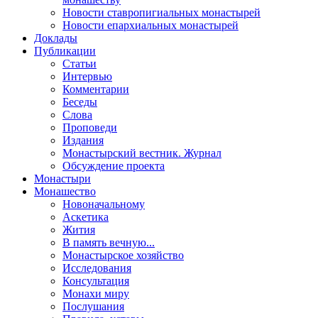
Новости ставропигиальных монастырей
Новости епархиальных монастырей
Доклады
Публикации
Статьи
Интервью
Комментарии
Беседы
Слова
Проповеди
Издания
Монастырский вестник. Журнал
Обсуждение проекта
Монастыри
Монашество
Новоначальному
Аскетика
Жития
В память вечную...
Монастырское хозяйство
Исследования
Консультация
Монахи миру
Послушания