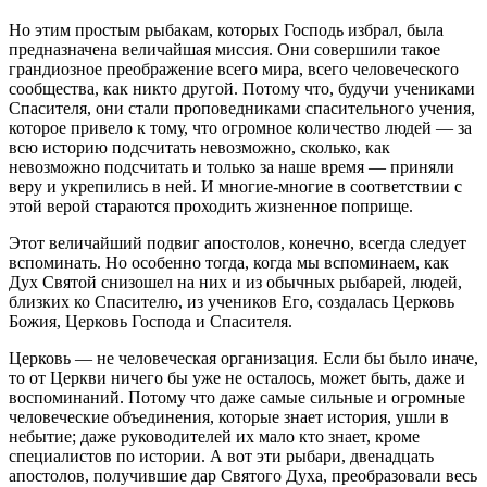
Но этим простым рыбакам, которых Господь избрал, была
предназначена величайшая миссия. Они совершили такое
грандиозное преображение всего мира, всего человеческого
сообщества, как никто другой. Потому что, будучи учениками
Спасителя, они стали проповедниками спасительного учения,
которое привело к тому, что огромное количество людей — за
всю историю подсчитать невозможно, сколько, как
невозможно подсчитать и только за наше время — приняли
веру и укрепились в ней. И многие-многие в соответствии с
этой верой стараются проходить жизненное поприще.
Этот величайший подвиг апостолов, конечно, всегда следует
вспоминать. Но особенно тогда, когда мы вспоминаем, как
Дух Святой снизошел на них и из обычных рыбарей, людей,
близких ко Спасителю, из учеников Его, создалась Церковь
Божия, Церковь Господа и Спасителя.
Церковь — не человеческая организация. Если бы было иначе,
то от Церкви ничего бы уже не осталось, может быть, даже и
воспоминаний. Потому что даже самые сильные и огромные
человеческие объединения, которые знает история, ушли в
небытие; даже руководителей их мало кто знает, кроме
специалистов по истории. А вот эти рыбари, двенадцать
апостолов, получившие дар Святого Духа, преобразовали весь