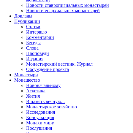
Новости ставропигиальных монастырей
Новости епархиальных монастырей
Доклады
Публикации
Статьи
Интервью
Комментарии
Беседы
Слова
Проповеди
Издания
Монастырский вестник. Журнал
Обсуждение проекта
Монастыри
Монашество
Новоначальному
Аскетика
Жития
В память вечную...
Монастырское хозяйство
Исследования
Консультация
Монахи миру
Послушания