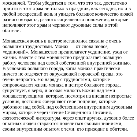
москвичей. Чтобы убедиться в том, что это так, достаточно
прийти в этот храм не только в праздник, как сегодня, но и в
любой воскресный день и увидеть большое количество людей
разного возраста, разного социального положения, которые
наполняют этот храм и черпают духовные силы в этой
обители.
Монашеская жизнь в центре мегаполиса связана с очень
большими трудностями. Монах — от слова monos,
«одинокий». Монашество предполагает уединение, уход от
жизни. Вместе с тем монашество предполагает большую
работу человека над своей собственной внутренней жизнью.
В условиях большого города, когда монаха практически
ничего не отделяет от окружающей городской среды, это
очень непросто. Но наряду с трудностями, которые
сопровождают жизнь монаха в центре большого города,
существует, я верю, и особая милость Божия над теми
монашествующими, которые, несмотря на внешне непростые
условия, достойно совершают свое поприще, которые
работают над собой, над собственным внутренним духовным
миром, которые через чтение Священного Писания,
святоотеческой литературы, через опыт других, духовно более
опытных людей стараются поделиться своими знаниями,
своим внутренним опытом с теми, кто приходит в обители.