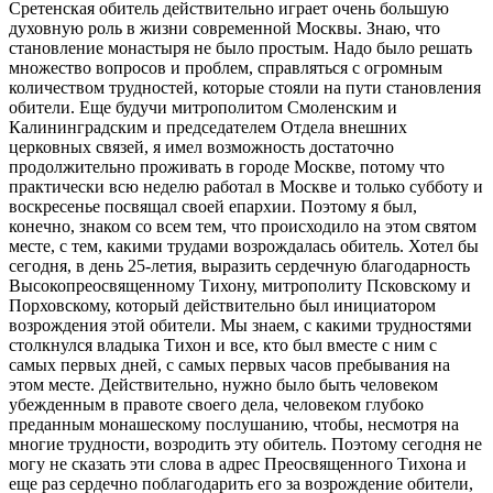
Сретенская обитель действительно играет очень большую
духовную роль в жизни современной Москвы. Знаю, что
становление монастыря не было простым. Надо было решать
множество вопросов и проблем, справляться с огромным
количеством трудностей, которые стояли на пути становления
обители. Еще будучи митрополитом Смоленским и
Калининградским и председателем Отдела внешних
церковных связей, я имел возможность достаточно
продолжительно проживать в городе Москве, потому что
практически всю неделю работал в Москве и только субботу и
воскресенье посвящал своей епархии. Поэтому я был,
конечно, знаком со всем тем, что происходило на этом святом
месте, с тем, какими трудами возрождалась обитель. Хотел бы
сегодня, в день 25-летия, выразить сердечную благодарность
Высокопреосвященному Тихону, митрополиту Псковскому и
Порховскому, который действительно был инициатором
возрождения этой обители. Мы знаем, с какими трудностями
столкнулся владыка Тихон и все, кто был вместе с ним с
самых первых дней, с самых первых часов пребывания на
этом месте. Действительно, нужно было быть человеком
убежденным в правоте своего дела, человеком глубоко
преданным монашескому послушанию, чтобы, несмотря на
многие трудности, возродить эту обитель. Поэтому сегодня не
могу не сказать эти слова в адрес Преосвященного Тихона и
еще раз сердечно поблагодарить его за возрождение обители,