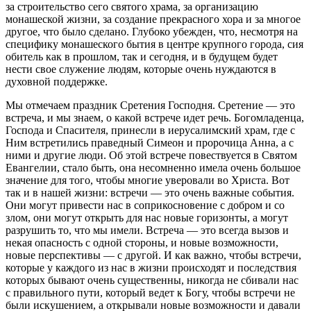
за строительство сего святого храма, за организацию
монашеской жизни, за создание прекрасного хора и за многое
другое, что было сделано. Глубоко убежден, что, несмотря на
специфику монашеского бытия в центре крупного города, сия
обитель как в прошлом, так и сегодня, и в будущем будет
нести свое служение людям, которые очень нуждаются в
духовной поддержке.
Мы отмечаем праздник Сретения Господня. Сретение — это
встреча, и мы знаем, о какой встрече идет речь. Богомладенца,
Господа и Спасителя, принесли в иерусалимский храм, где с
Ним встретились праведный Симеон и пророчица Анна, а с
ними и другие люди. Об этой встрече повествуется в Святом
Евангелии, стало быть, она несомненно имела очень большое
значение для того, чтобы многие уверовали во Христа. Вот
так и в нашей жизни: встречи — это очень важные события.
Они могут привести нас в соприкосновение с добром и со
злом, они могут открыть для нас новые горизонты, а могут
разрушить то, что мы имели. Встреча — это всегда вызов и
некая опасность с одной стороны, и новые возможности,
новые перспективы — с другой. И как важно, чтобы встречи,
которые у каждого из нас в жизни происходят и последствия
которых бывают очень существенны, никогда не сбивали нас
с правильного пути, который ведет к Богу, чтобы встречи не
были искушением, а открывали новые возможности и давали