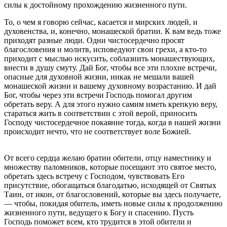
силы к достойному прохождению жизненного пути.
То, о чем я говорю сейчас, касается и мирских людей, и
духовенства, и, конечно, монашеской братии. К вам ведь тоже
приходят разные люди. Одни чистосердечно просят
благословения и молитв, исповедуют свои грехи, а кто-то
приходит с мыслью искусить, соблазнить монашествующих,
внести в душу смуту. Дай Бог, чтобы все эти плохие встречи,
опасные для духовной жизни, никак не мешали вашей
монашеской жизни и вашему духовному возрастанию. И дай
Бог, чтобы через эти встречи Господь помогал другим
обретать веру. А для этого нужно самим иметь крепкую веру,
стараться жить в соответствии с этой верой, приносить
Господу чистосердечное покаяние тогда, когда в нашей жизни
происходит нечто, что не соответствует воле Божией.
От всего сердца желаю братии обители, отцу наместнику и
множеству паломников, которые посещают это святое место,
обретать здесь встречу с Господом, чувствовать Его
присутствие, обогащаться благодатью, исходящей от Святых
Таин, от икон, от благословений, которые вы здесь получаете,
— чтобы, покидая обитель, иметь новые силы к продолжению
жизненного пути, ведущего к Богу и спасению. Пусть
Господь поможет всем, кто трудится в этой обители и