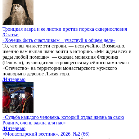
Троицкая лавра и ее листки против порока сквернословия
/Статьи
«Хочешь быть счастливым – участвуй в общем деле»
То, что вы читаете эти строки, — неслучайно. Возможно,
именно вам выпал шанс войти в историю. «Мы ждем всех и
рады любой помощи», — сказала монахиня Феврония
(Гельман), руководитель строящегося музейного комплекса
«Отечество» на территории монастырского мужского
подворья в деревне Лысая гора.
/Интервью
«Судьба каждого человека, который отдал жизнь за свою
Родину, очень важна для нас»
/Интервью
«Монастырский вестник». 2026. №2 (66)