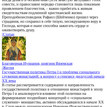
совести, и православие нередко становится лишь показным
проявлением благочестия, – важно прибегать к живым
свидетельствам подлинной христианской жизни.
Преподобноисповедник Рафаил (Шейченко) прошел через
страдания, но сохранил в себе тихую, несокрушимую веру в
Господа, которая и ныне способна зажигать сердце и
оживотворять душу.
/Статьи
Благоверная Иулиания, княгиня Вяземская
/Жития
Государственная политика Петра I и проблема социального
служения монастырей: к вопросу о генезисе дискуссий начала
ХХ века
В статье рассматривается содержание и направленность
государственной политики в отношении монастырей в эпоху
Петра I и анализируется влияние этой политики на
формирование позднейших концепций о «социальном
служении» монашества, активно обсуждавшихся в начале XX
в. Спор между архиепископом Никоном (Рождественским) и