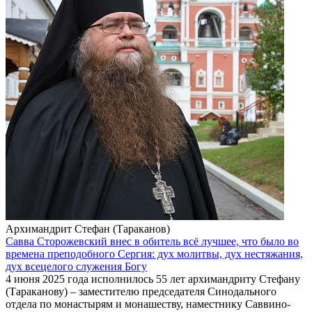
Архимандрит Стефан (Тараканов)
Савва Сторожевский внес в обитель всё лучшее, что было во
времена преподобного Сергия: дух молитвы, дух нестяжания,
дух всецелого служения Богу
4 июня 2025 года исполнилось 55 лет архимандриту Стефану
(Тараканову) – заместителю председателя Синодального
отдела по монастырям и монашеству, наместнику Саввино-