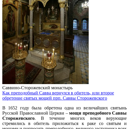
Саввино-Сторожевский монастырь
Как преподобный Савва вернулся в обитель, или второе
обретение святых мощей прп. Саввы Сторожевского
В 1652 году была обретена одна из величайших святынь
Русской Православной Церкви –
мощи преподобного Саввы
Сторожевского
. В течение многих веков верующие
стремились в обитель приложиться к раке со святым и
мощами и попросить преподобного, великого заступника всех