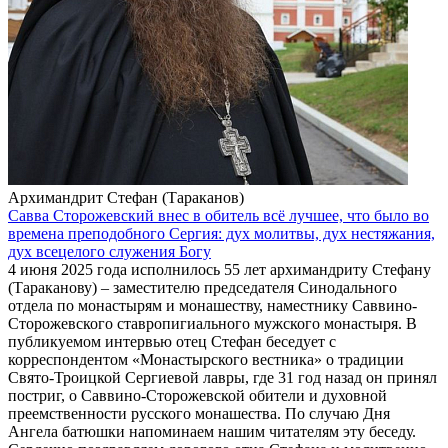
Архимандрит Стефан (Тараканов)
Савва Сторожевский внес в обитель всё лучшее, что было во
времена преподобного Сергия: дух молитвы, дух нестяжания,
дух всецелого служения Богу
4 июня 2025 года исполнилось 55 лет архимандриту Стефану
(Тараканову) – заместителю председателя Синодального
отдела по монастырям и монашеству, наместнику Саввино-
Сторожевского ставропигиального мужского монастыря. В
публикуемом интервью отец Стефан беседует с
корреспондентом «Монастырского вестника» о традиции
Свято-Троицкой Сергиевой лавры, где 31 год назад он принял
постриг, о Саввино-Сторожевской обители и духовной
преемственности русского монашества. По случаю Дня
Ангела батюшки напоминаем нашим читателям эту беседу.