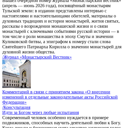
Вышел очередной номер журнала «Монастырский вестник»
(апрель — июнь 2026 года), посвящённый монастырям
Тульской земли: в издании представлены интервью с
настоятелями и настоятельницами обителей, материалы о
духовных традициях и истории монастырей, жития святых,
рассказы о возрождении монашеской жизни и о связи
монастырей с ключевыми событиями русской истории — в
том числе о роли монашества в эпоху Смуты и значении
Куликовской битвы, а эпиграфом к номеру стали слова
Святейшего Патриарха Кирилла о значении монастырей для
духовной жизни общества.
/Журнал «Монастырский Вестник»
Комментарий в связи с принятием закона «О внесении
изменений в отдельные законодательные акты Российской
Федерации»
/Консультация
Идти за Богом через любые испытания
Современный человек особенно нуждается в примере
подвижников, способных научить деятельной любви к Богу.
Когда деньги и бесконечная суета зачастую заглушают голос