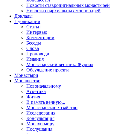
Новости ставропигиальных монастырей
Новости епархиальных монастырей
Доклады
Публикации
Статьи
Интервью
Комментарии
Беседы
Слова
Проповеди
Издания
Монастырский вестник. Журнал
Обсуждение проекта
Монастыри
Монашество
Новоначальному
Аскетика
Жития
В память вечную...
Монастырское хозяйство
Исследования
Консультация
Монахи миру
Послушания