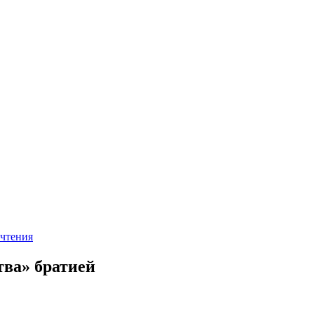
чтения
тва» братией