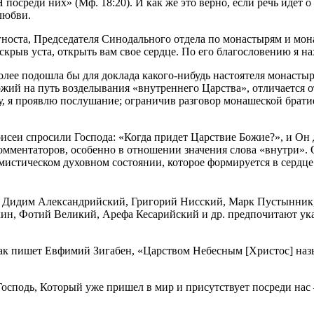
Я посреди них» (Мф. 18:20). И как же это верно, если речь иде
любви.
гноста, Председателя Синодального отдела по монастырям и мо
аскрыв уста, открыть вам свое сердце. По его благословению я на
олее подошла бы для доклада какого-нибудь настоятеля монастыр
жий на путь возделывания «внутреннего Царства», отличается 
у, я проявлю послушание; ограничив разговор монашеской брати
сеи спросили Господа: «Когда придет Царствие Божие?», и Он да
омментаторов, особенно в отношении значения слова «внутри». 
о мистическом духовном состоянии, которое формируется в сердц
, Дидим Александрийский, Григорий Нисский, Марк Пустынник,
 Фотий Великий, Арефа Кесарийский и др. предпочитают указан
: как пишет Евфимий Зигабен, «Царством Небесным [Христос] наз
Господь, Который уже пришел в мир и присутствует посреди нас