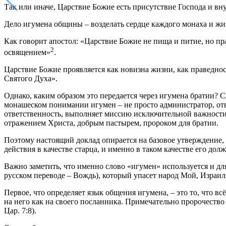
Так или иначе, Царствие Божие есть присутствие Господа и вну
Дело игумена общины – возделать сердце каждого монаха и жиз
Как говорит апостол: «Царствие Божие не пища и питие, но пр
2
освящением»
.
Царствие Божие проявляется как новизна жизни, как праведнос
Святого Духа».
Однако, каким образом это передается через игумена братии? 
монашеском понимании игумен – не просто администратор, отве
ответственность, выполняет миссию исключительной важности.
отражением Христа, добрым пастырем, пророком для братии.
Поэтому настоящий доклад опирается на базовое утверждение, 
действия в качестве старца, и именно в таком качестве его дол
Важно заметить, что именно слово «игумен» используется и дл
русском переводе – Вождь), который упасет народ Мой, Израиля
Первое, что определяет язык общения игумена, – это то, что в
на него как на своего посланника. Примечательно пророчество 
Цар. 7:8).