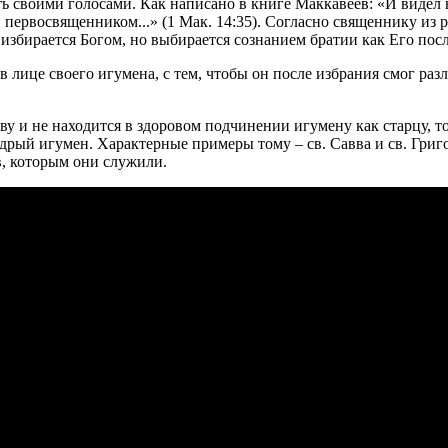
ь своими голосами. Как написано в книге Маккавеев: «И видел н
и первосвященником...» (1 Мак. 14:35). Согласно священнику из
избирается Богом, но выбирается сознанием братии как Его пос
 лице своего игумена, с тем, чтобы он после избрания смог раз
ству и не находится в здоровом подчинении игумену как старцу, 
рый игумен. Характерные примеры тому – св. Савва и св. Григо
в, которым они служили.