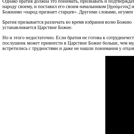
Однако братия должна это понимать, признавать и подтверждат
народу своему, и поставил его своим начальником [ἡγούμενος] 
Божиими «народ признает старцев». Другими словами, игумен 
Братия призывается различать во время избрания волю Божию в
устанавливается Царствие Божие.
Но и этого недостаточно. Если братия не готова к сотрудниче
послушник может привнести в Царствие Божие больше, чем муд
встретились с трудностями и даже не нашли понимания у отцо