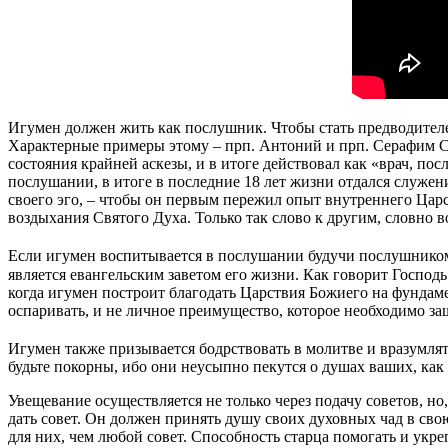
Игумен должен жить как послушник. Чтобы стать предводителе
Характерные примеры этому – прп. Антоний и прп. Серафим Са
состояния крайней аскезы, и в итоге действовал как «врач, п
послушании, в итоге в последние 18 лет жизни отдался служе
своего эго, – чтобы он первым пережил опыт внутреннего Царс
воздыхания Святого Духа. Только так слово к другим, словно 
Если игумен воспитывается в послушании будучи послушником, 
является евангельским заветом его жизни. Как говорит Господь
когда игумен построит благодать Царствия Божиего на фундамен
оспаривать, и не личное преимущество, которое необходимо защ
Игумен также призывается бодрствовать в молитве и вразумлят
будьте покорны, ибо они неусыпно пекутся о душах ваших, как 
Увещевание осуществляется не только через подачу советов, н
дать совет. Он должен принять душу своих духовных чад в свою
для них, чем любой совет. Способность старца помогать и укре