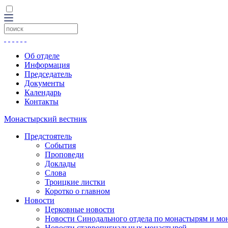
Об отделе
Информация
Председатель
Документы
Календарь
Контакты
Монастырский вестник
Предстоятель
События
Проповеди
Доклады
Слова
Троицкие листки
Коротко о главном
Новости
Церковные новости
Новости Синодального отдела по монастырям и мо
Новости ставропигиальных монастырей