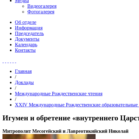
Медиа
Видеогалерея
Фотогалерея
Об отделе
Информация
Председатель
Документы
Календарь
Контакты
Главная
/
Доклады
/
Международные Рождественские чтения
/
XXIV Международные Рождественские образовательные 
Игумен и обретение «внутреннего Царс
Митрополит Месогейский и Лавреотикийский Николай