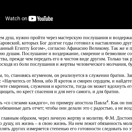
м душ, нужно пройти через мастерскую послушания и воздержани
ровский, которых Бог долгие годы готовил к наставлению други
осланный Египту Богом», согласно Афанасию Великому. Так же и
нию душам. Послушание и воздержание, смирение и безмолвие со
тва, прежде чем передать его в чистом виде другим. Только так
восходя из боли послушания и жертвы человеческого молчания, б
то, становясь игуменом, он реализуется в служении братии. За
: «Научитесь от Меня, ибо Я кроток и смирен сердцем, и найдете
те смирения, служения и кротости, тогда он может вдохнуть его
ищать, но крест спасения и для него самого, и для братии.
4
ь «со слезами каждого», по примеру апостола Павла
. Как он п
обязанные дать отчет; чтобы они делали это с радостью, а не в
о, главным образом, через личную жертву и молитву. Ф.М. Досто
 душу, их жизнь – в свою жизнь. На нем лежит обязанность моли
плять других измеряется степенью его готовности следовать по э