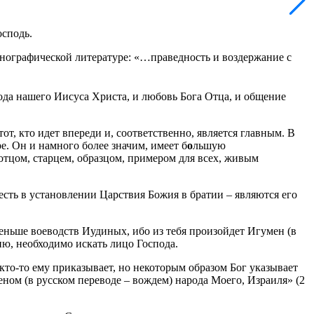
осподь.
имнографической литературе: «…праведность и воздержание с
пода нашего Иисуса Христа, и любовь Бога Отца, и общение
тот, кто идет впереди и, соответственно, является главным. В
. Он и намного более значим, имеет б
о
льшую
отцом, старцем, образцом, примером для всех, живым
есть в установлении Царствия Божия в братии – являются его
меньше воеводств Иудиных, ибо из тебя произойдет Игумен (в
ию, необходимо искать лицо Господа.
 кто-то ему приказывает, но некоторым образом Бог указывает
еном (в русском переводе – вождем) народа Моего, Израиля» (2