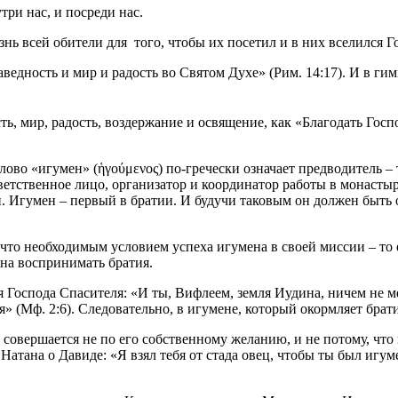
три нас, и посреди нас.
нь всей обители для того, чтобы их посетил и в них вселился Г
аведность и мир и радость во Святом Духе» (Рим. 14:17). И в г
ть, мир, радость, воздержание и освящение, как «Благодать Гос
Слово «игумен»
(ἡγούμενος) по-гречески означает предводитель – 
тственное лицо, организатор и координатор работы в монастыре
 Игумен – первый в братии. И будучи таковым он должен быть 
что необходимым условием успеха игумена в своей миссии – то 
жна воспринимать братия.
я Господа Спасителя: «И ты, Вифлеем, земля Иудина, ничем не 
» (Мф. 2:6). Следовательно, в игумене, который окормляет брат
сё совершается не по его собственному желанию, и не потому, что
Натана о Давиде: «Я взял тебя от стада овец, чтобы ты был игум