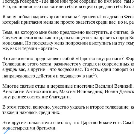
Господь говорил: «Где двое или трое собраны во имя Мое, там 
Его, но полностью посвятили себя и всецело предали себя Его 
Я хочу поблагодарить архиепископа Сергиево-Посадского Фео
который пригласил меня не просто оказаться среди вас, но и, р
Тема, на которую мне было предложено выступить, я считаю, б
Служение епископа как отца, пытающегося направить народ Бо
монахами. Но поскольку меня попросили выступить на эту тем
же, как и термин «братия».
Что же именно представляет собой «Царство внутри нас»? Фари
Толкование этого места различается у старых и современных к
внутри
вас, а другие – что
посреди
вас. То есть, одни говорят 
1
направляющего действия и ходящего» в нас
).
Многие святые отцы и церковные писатели: Василий Великий
Анастасий Антиохийский, Максим Исповедник, Иоанн Дамаскин,
внутреннее состояние благодати.
В этом тексте, конечно, уместно указать и второе толкование
также и находясь среди них.
Эти другие толкователи считают, что Царство Божие есть Сам 
монастырскими братьями.