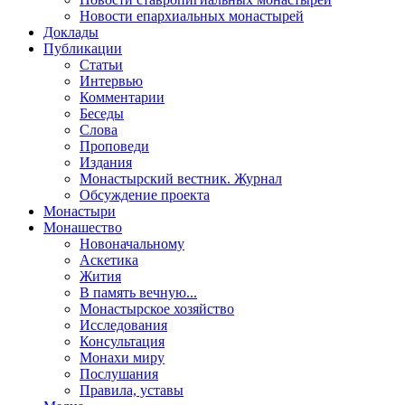
Новости епархиальных монастырей
Доклады
Публикации
Статьи
Интервью
Комментарии
Беседы
Слова
Проповеди
Издания
Монастырский вестник. Журнал
Обсуждение проекта
Монастыри
Монашество
Новоначальному
Аскетика
Жития
В память вечную...
Монастырское хозяйство
Исследования
Консультация
Монахи миру
Послушания
Правила, уставы