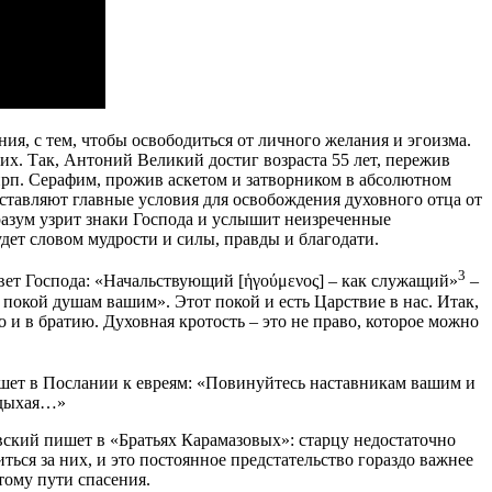
я, с тем, чтобы освободиться от личного желания и эгоизма.
х. Так, Антоний Великий достиг возраста 55 лет, пережив
 прп. Серафим, прожив аскетом и затворником в абсолютном
ставляют главные условия для освобождения духовного отца от
 разум узрит знаки Господа и услышит неизреченные
удет словом мудрости и силы, правды и благодати.
3
вет Господа: «Начальствующий [ἡγούμενος] – как служащий»
–
 покой душам вашим». Этот покой и есть Царствие в нас. Итак,
 и в братию. Духовная кротость – это не право, которое можно
ишет в Послании к евреям: «Повинуйтесь наставникам вашим и
оздыхая…»
евский пишет в «Братьях Карамазовых»: старцу недостаточно
ться за них, и это постоянное предстательство гораздо важнее
тому пути спасения.