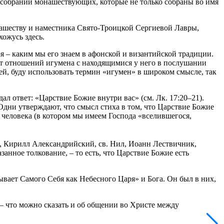
т о собрании монашествующих, которые не только собраны во имя
нашеству и наместника Свято-Троицкой Сергиевой Лавры,
хожусь здесь.
я – каким мы его знаем в афонской и византийской традиции.
от отношений игумена с находящимися у него в послушании
ей, буду использовать термин «игумен» в широком смысле, так
л ответ: «Царствие Божие внутри вас» (см. Лк. 17:20–21).
Одни утверждают, что смысл стиха в том, что Царствие Божие
е человека (в котором мы имеем Господа «вселившегося,
 Кирилл Александрийский, св. Нил, Иоанн Лествичник,
ное толкование, – то есть, что Царствие Божие есть
ывает Самого Себя как Небесного Царя» и Бога. Он был в них,
 – что можно сказать и об общении во Христе между