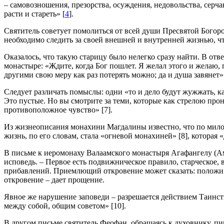
– самовозношения, презорства, осуждения, недовольства, серчан
расти и стареть» [
4
].
Святитель советует помолиться от всей души Пресвятой Богород
необходимо следить за своей внешней и внутренней жизнью, чт
Оказалось, что такую старицу было нелегко сразу найти. В от
монастыре: «Ждите, когда Бог пошлет. Я желал этого и желаю, 
другими свою меру как раз потерять можно; да и душа завянет» 
Следует различать помыслы: одни «то и дело будут жужжать, к
Это пустые. Но вы смотрите за теми, которые как стрелою прони
противоположное чувство» [7].
Из жизнеописания монахини Магдалины известно, что по мило
жизнь, по его словам, стала «огневой монахиней» [8], которая 
В письме к иеромонаху Валаамского монастыря Агафангелу (Ам
исповедь. – Первое есть подвижническое правило, старческое,
прибавлений. Приемлющий откровение может сказать: положи н
откровение – дает прощение.
Явное же нарушение заповеди – разрешается действием Таинст
между собой, общим советом» [10].
В другом письме святитель Феофан, обращаясь к духовнику, пиш