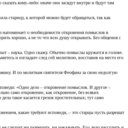
 сказать кому-либо: иначе они засядут внутри и будут там
ила старицу, к которой можно будет обращаться, так как
раз напоминает о необходимости откровения помыслов в
орить хорошо, а не то что всю душу открывать. Без общения с
Опыт – наука. Одно скажу. Обычно помыслы кружатся в голове.
митесь и изгладьте след сей молитвою, восставив на место его
мину. И по молитвам святителя Феофана за свою недолгую
поведи: «Одно дело – откровение помыслов. И другое –
ьно само откровение, как откровение, без всяких
ела такое каcается грехов простительных; тут само
вением, какие требуют исповеди, – это старцы пусть разрешат
не следует ни разрешать, ни наказывать. Его дело рассудить и