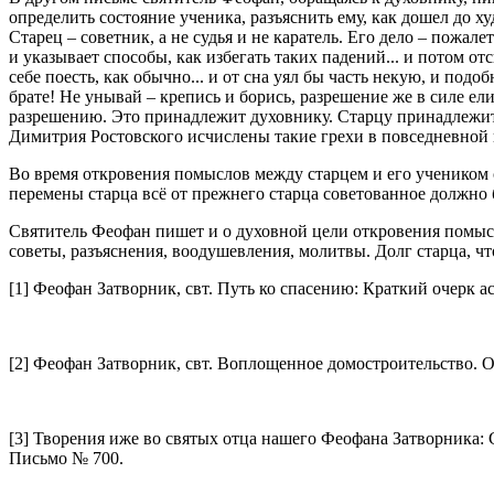
определить состояние ученика, разъяснить ему, как дошел до худ
Старец – советник, а не судья и не каратель. Его дело – пожа
и указывает способы, как избегать таких падений... и потом от
себе поесть, как обычно... и от сна уял бы часть некую, и под
брате! Не унывай – крепись и борись, разрешение же в силе е
разрешению. Это принадлежит духовнику. Старцу принадлежит 
Димитрия Ростовского исчислены такие грехи в повседневной и
Во время откровения помыслов между старцем и его учеником 
перемены старца всё от прежнего старца советованное должно б
Святитель Феофан пишет и о духовной цели откровения помысл
советы, разъяснения, воодушевления, молитвы. Долг старца, ч
[1] Феофан Затворник, свт. Путь ко спасению: Краткий очерк а
[2] Феофан Затворник, свт. Воплощенное домостроительство. О
[3] Творения иже во святых отца нашего Феофана Затворника: С
Письмо № 700.