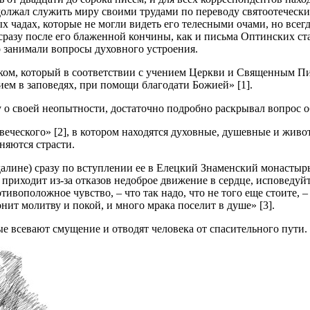
должал служить миру своими трудами по переводу святоотеческ
 чадах, которые не могли видеть его телесными очами, но всег
 сразу после его блаженной кончины, как и письма Оптинских с
 занимали вопросы духовного устроения.
ом, который в соответствии с учением Церкви и Священным Пис
ем в заповедях, при помощи благодати Божией» [1].
у о своей неопытности, достаточно подробно раскрывал вопрос 
веческого» [2], в котором находятся духовные, душевные и жив
няются страсти.
лине) сразу по вступлении ее в Елецкий Знаменский монастырь
приходит из-за отказов недоброе движение в сердце, исповедуйте
тивоположное чувство, – что так надо, что не того еще стоите, 
нит молитву и покой, и много мрака поселит в душе» [3].
е всевают смущение и отводят человека от спасительного пути.