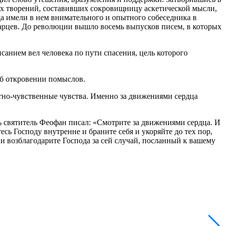
их творений, составивших сокровищницу аскетической мысли,
да имели в нем внимательного и опытного собеседника в
тарцев. До революции вышло восемь выпусков писем, в которых
анием вел человека по пути спасения, цель которого
об откровении помыслов.
отно-чувственные чувства. Именно за движениями сердца
 святитель Феофан писал: «Смотрите за движениями сердца. И
сь Господу внутренне и браните себя и укоряйте до тех пор,
– и возблагодарите Господа за сей случай, посланный к вашему