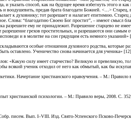
а, и указать способ, как на будущее время избегнуть этого и как
леть и воодушевить, предав брата благодати Божией. <…> Старец,
сылает к духовнику; тот разрешает и налагает епитимию. Старец 
обное. Слова: “благодатию Своею Бог простит”, – имеют смысл бла
лика разрешите ему не принадлежит. Разрешение старцево не им
разрешение грехов простительных, и разрешаются они самым отк
споведи и в молитве на сон грядущим есть немного указаний» [
складываются особые отношения духовного родства, которые раз
ыть оставлено. Ученичество снова начинается для ученика» [12]
ов: «Какую силу имеет старчество? Великую и превеликую, толь
тобы всякий ученик отходил от него как обмытый, как бы искупа
скетики. Начертание христианского нравоучения. – М.: Правило ве
пыт христианской психологии. – М.: Правило веры, 2008. С. 352
обр. писем. Вып. I–VIII. Изд. Свято-Успенского Псково-Печерск