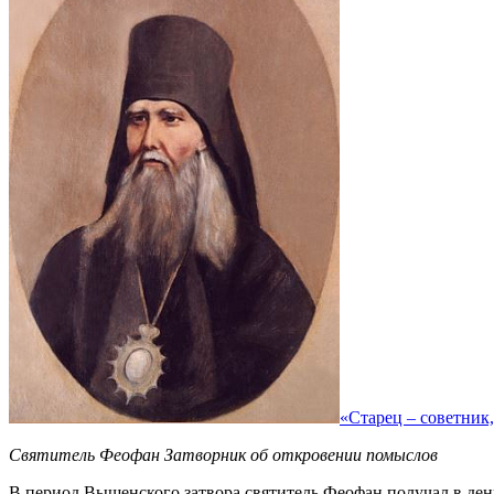
«Старец – советник, 
Святитель Феофан Затворник об откровении помыслов
В период Вышенского затвора святитель Феофан получал в день