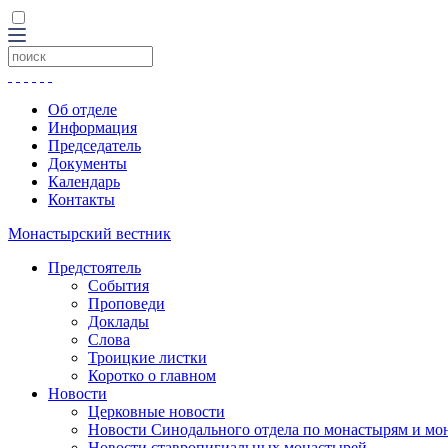
Об отделе
Информация
Председатель
Документы
Календарь
Контакты
Монастырский вестник
Предстоятель
События
Проповеди
Доклады
Слова
Троицкие листки
Коротко о главном
Новости
Церковные новости
Новости Синодального отдела по монастырям и мо
Новости ставропигиальных монастырей