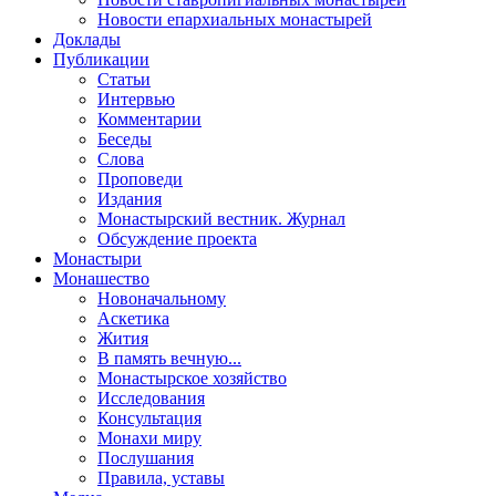
Новости епархиальных монастырей
Доклады
Публикации
Статьи
Интервью
Комментарии
Беседы
Слова
Проповеди
Издания
Монастырский вестник. Журнал
Обсуждение проекта
Монастыри
Монашество
Новоначальному
Аскетика
Жития
В память вечную...
Монастырское хозяйство
Исследования
Консультация
Монахи миру
Послушания
Правила, уставы