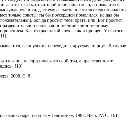
 погасить страсть, от которой произошло дело, и помолиться.
 выслушав ученика, дает ему разъяснение относительно падения
дает только советы: ты бы поусердней помолился, не дал бы
гожелательный. Бог да простит тебе, брате, или: Бог простит,
еет разрешительной силы, свойственной таинственному
ровением. Как открыт такой грех – так и прощен. У святого
11].
рываются, если ученик переходит к другому старцу: «В случае
.
ко вся она не юридического свойства, а нравственного:
вшись» [13].
ры, 2008. С. 8.
.
ого монастыря и изд-ва «Паломник», 1994. Вып. IV. С. 161.