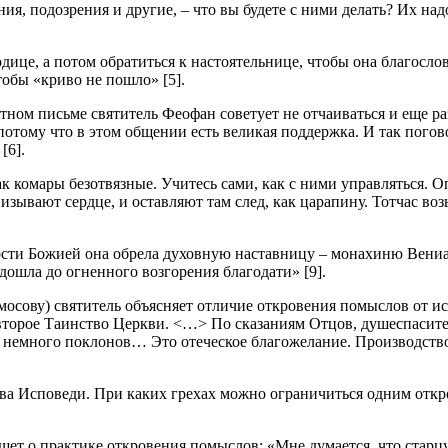
ия, подозрения и другие, – что вы будете с ними делать? Их надо
ице, а потом обратиться к настоятельнице, чтобы она благослов
обы «криво не пошло» [5].
ветном письме святитель Феофан советует не отчаиваться и еще 
потому что в этом общении есть великая поддержка. И так погов
[6].
ак комары безотвязные. Учитесь сами, как с ними управляться. 
зывают сердце, и оставляют там след, как царапину. Тотчас возь
сти Божией она обрела духовную наставницу – монахиню Вениа
«дошла до огненного возгорения благодати» [9].
осову) святитель объясняет отличие откровения помыслов от ис
 второе Таинство Церкви. <…> По сказаниям Отцов, душеспасител
емного поклонов… Это отеческое благожелание. Производство д
ва Исповеди. При каких грехах можно ограничиться одним откро
ет о практике откровения помыслов: «Мне думается, что старцу 