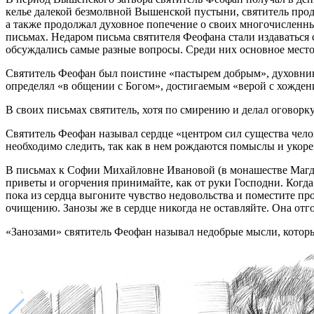
келье далекой безмолвной Вышенской пустыни, святитель про
а также продолжал духовное попечение о своих многочисленных
письмах. Недаром письма святителя Феофана стали издаваться
обсуждались самые разные вопросы. Среди них основное место
Святитель Феофан был поистине «пастырем добрым», духовник
определял «в общении с Богом», достигаемым «верой с хождени
В своих письмах святитель, хотя по смирению и делал оговорк
Святитель Феофан называл сердце «центром сил существа чело
необходимо следить, так как в нем рождаются помыслы и укоре
В письмах к Софии Михайловне Ивановой (в монашестве Магда
приветы и огорчения принимайте, как от руки Господни. Когда 
пока из сердца выгоните чувство недовольства и поместите про
очищению. Занозы же в сердце никогда не оставляйте. Она отго
«Занозами» святитель Феофан называл недобрые мысли, которы