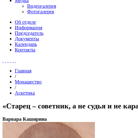
Медиа
Видеогалерея
Фотогалерея
Об отделе
Информация
Председатель
Документы
Календарь
Контакты
Главная
/
Монашество
/
Аскетика
«Старец – советник, а не судья и не кар
Варвара Каширина