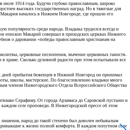
 июле 1914 года. Будучи глубоко православным, широко
удостоен высоких государственных наград. Но в тяжелые для
 Макария началось в Нижнем Новгороде, где прошли его
ю популярность среди народа. Владыка трудился всегда и
изни епископ Макарий совершал в приходских церквах Нижнего
ебнов о даровании «победы православным христианам на
м молитвы, церковные песнопения, значение церковных таинств.
в храме. Сколько духовной радости при этом испытывали все
вых дней прибытия беженцев в Нижний Новгород он принимал
июты, школы, мастерские. По благословлению владыки много
етным членом Нижегородского Отдела Всероссийского Общества
атюшке Серафиму. От города Арзамаса до Саровской пустыни и
в каждом селе проповеди. В Нижегородской прессе об этом
 лишения, народ до такой степени был доволен небывалым
привыкшие к жизни полной комфорта. В каждом попутном селе