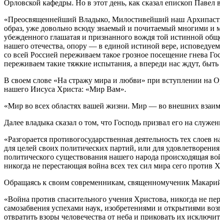
Орловской кафедры. Но в этот день, как сказал епископ Павел 
«Преосвященнейший Владыко, Милостивейший наш Архипастырь 
образ, уже довольно всюду знаемый и почитаемый многими и м
убежденного глашатая и признанного вождя той истинной обще
нашего отечества, опору — в единой истиной вере, исповедуе
со всей Россией переживаем такое грозное посещение гнева Го
переживаем такие тяжкие испытания, а впереди нас ждут, быть
В своем слове «На стражу мира и любви» при вступлении на О
нашего Иисуса Христа: «Мир Вам».
«Мир во всех областях вашей жизни. Мир — во внешних взаи
Далее владыка сказал о том, что Господь призвал его на служе
«Разгорается противогосударственная деятельность тех слоев 
для целей своих политических партий, или для удовлетворения
политического существования нашего народа происходящая войн
никогда не перестающая война всех тех сил мира сего против 
Обращаясь к своим современникам, священномученик Макарий 
«Война против спасительного учения Христова, никогда не пе
самозабвения успехами наук, изобретениями и открытиями воз
отвратить взоры человечества от неба и приковать их исключит