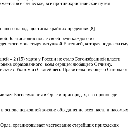
мается все языческое, все противохристианское путем
 нашего народа достигла крайних пределов».[8]
вой. Благословив после своей речи каждого из
еденского монастыря матушкой Евгенией, которая поднесла ему
ей – 2 (15) марта у России не стало Богоизбранной власти.
ловека образованного, всем сердцем любящего Отчизну,
 письме с Указом из Святейшего Правительствующего Синода от
лавляет Богослужения в Орле и пригородах, его проповеди
 в основе церковной жизни: объединение всех паств и пасомых
 Орла, организовывает чествование старейших приходских