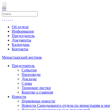
Об отделе
Информация
Председатель
Документы
Календарь
Контакты
Монастырский вестник
Предстоятель
События
Проповеди
Доклады
Слова
Троицкие листки
Коротко о главном
Новости
Церковные новости
Новости Синодального отдела по монастырям и мо
Новости ставропигиальных монастырей