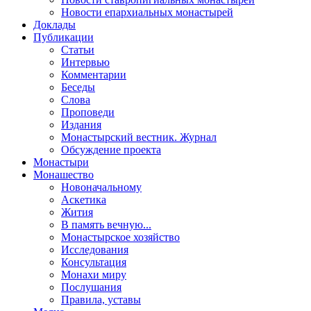
Новости епархиальных монастырей
Доклады
Публикации
Статьи
Интервью
Комментарии
Беседы
Слова
Проповеди
Издания
Монастырский вестник. Журнал
Обсуждение проекта
Монастыри
Монашество
Новоначальному
Аскетика
Жития
В память вечную...
Монастырское хозяйство
Исследования
Консультация
Монахи миру
Послушания
Правила, уставы