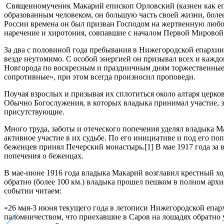
Священномученик Макарий епископ Орловский (казнен как епи
образованным человеком, он большую часть своей жизни, более 
России времена он был призван Господом на жертвенную любо
наречение и хиротония, совпавшие с началом Первой Мирово
За два с половиной года пребывания в Нижегородской епархии
везде неутомимо. С особой энергией он призывал всех и каж
Новгорода по воскресным и праздничным дням торжественные 
сопротивные», при этом всегда произносил проповеди.
Поучая взрослых и призывая их сплотиться около алтаря церков
Обычно Богослужения, в которых владыка принимал участие, 
присутствующие.
Много труда, заботы и отеческого попечения уделял владыка
активное участие в их судьбе. По его инициативе и под его 
беженцев принял Печерский монастырь.[1] В мае 1917 года з
попечения о беженцах.
В мае-июне 1916 года владыка Макарий возглавил крестный х
обратно (более 100 км.) владыка прошел пешком в полном арх
событии читаем:
«26 мая-3 июня текущего года в летописи Нижегородской епа
паломничеством, что приехавшие в Саров на лошадях обратно