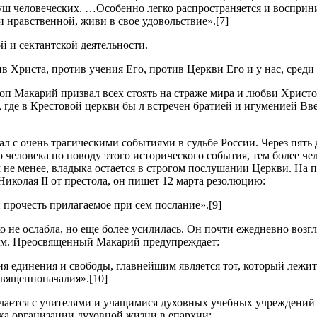
душ человеческих. …Особенно легко распространяется и восприни
 нравственной, живи в свое удовольствие».[7]
й и сектантской деятельности.
ив Христа, против учения Его, против Церкви Его и у нас, среди
оп Макарий призвал всех стоять на страже мира и любви Христо
 где в Крестовой церкви бы л встречен братией и игуменией Вв
с очень трагическими событиями в судьбе России. Через пять дн
человека по поводу этого исторического события, тем более че
м не менее, владыка остается в строгом послушании Церкви. На
Николая II от престола, он пишет 12 марта резолюцию:
прочесть прилагаемое при сем послание».[9]
о не ослабла, но еще более усилилась. Он почти ежедневно возг
им. Преосвященный Макарий предупреждает:
я единения и свободы, главнейшим является тот, который лежит
 священноначалия».[10]
ечается с учителями и учащимися духовных учебных учреждений
а организации духовной жизни в епархии: