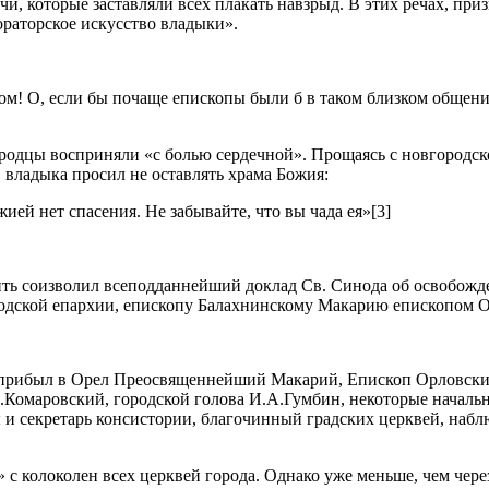
и, которые заставляли всех плакать навзрыд. В этих речах, пр
ораторское искусство владыки».
ом! О, если бы почаще епископы были б в таком близком общени
родцы восприняли «с болью сердечной». Прощаясь с новгородск
, владыка просил не оставлять храма Божия:
ией нет спасения. Не забывайте, что вы чада ея»[3]
ить соизволил всеподданнейший доклад Св. Синода об освобожде
дской епархии, епископу Балахнинскому Макарию епископом О
ы прибыл в Орел Преосвященнейший Макарий, Епископ Орловски
.Комаровский, городской голова И.А.Гумбин, некоторые началь
и секретарь консистории, благочинный градских церквей, наблю
колоколен всех церквей города. Однако уже меньше, чем через 