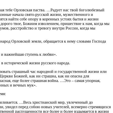
я тебе Орловская паства. …Радует нас твой боголюбезный
конные начала свято-русской жизни, мужественного и
ятся найти себе опору в коренных устоях бытия и жизни
дорого твое, Божиим изволением, пришествие к нам, когда мы
умов, расстройство и тревогу внутри России, когда мы
народ Орловской земли, обращается к нему словами Господа
 и важнейшая ступень к любви».
 в исторической жизни русского народа.
льзовать страшный час народной и государственной жизни или
Церкви Божией, как ни страшна, как ни опасна для
асная, еще более страшная война. …Это – самая упорная,
енных и вечных мук».
емя:
силивается. …Весь христианский мир, увлеченный до
ни, увидел перед собою новых учителей, всемерно стремящихся
вственной распущенности все более и более вздымается в жизни