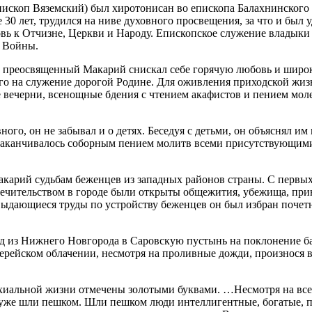
скоп Вяземский) был хиротонисан во епископа Балахнинского в
30 лет, трудился на ниве духовного просвещения, за что и был 
вь к Отчизне, Церкви и Народу. Епископское служение владыки
й Войны.
 преосвященный Макарий снискал себе горячую любовь и широку
дого на служение дорогой Родине. Для оживления приходской ж
вечерни, всенощные бдения с чтением акафистов и пением мол
ного, он не забывал и о детях. Беседуя с детьми, он объяснял и
заканчивалось соборным пением молитв всеми присутствующими 
 Макарий судьбам беженцев из западных районов страны. С пер
попечительством в городе были открыты общежития, убежища, пр
а выдающиеся труды по устройству беженцев он был избран поч
од из Нижнего Новгорода в Саровскую пустынь на поклонение б
иерейском облачении, несмотря на проливные дожди, произнося 
рхиальной жизни отмечены золотыми буквами. …Несмотря на все
 уже шли пешком. Шли пешком люди интеллигентные, богатые, 