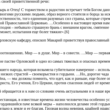
в своей приветственной речи:
и Отец! С торжеством и радостию встречает тебя Богом данна
ногими русскими людьми, образ верного стоятеля и борца за ис
ственности, того единения разумных сил страны, которые стрем
мой Православной Церковью. …Особенно в настоящее время нам 
сподня – небывало страшную брань с внешним врагом, смятение 
 может, испытания еще более тяжкие».[6]
рловскую кафедру, епископ Макарий приветствуя православный 
моотношениях. Мир — в душе. Мир – в совести. …Мир — первая
ние пастве Орловской в одно из самых тяжелых и опасных времен
нашего народа, которая возымела губительное намерение – испо
 низких страстей – своекорыстия и гордыни. …Но, дорогие чада 
а, — мы должны помнить, что идет, как и раньше, еще более оп
Христа, Его учения, Его Церкви, против спасения людей от врем
обращается и к нам со словами очень актуальными и в наше вр
рестающая, в известные времена жизни человечества особенно у
гордившийся паче всякой меры – наполнился делами этой горды
ельно к земле и ее благам. Грозная волна неверия, крайней нра