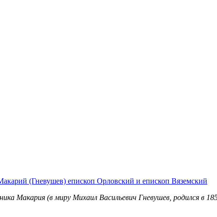
акарий (Гневушев) епископ Орловский и епископ Вяземский
ика Макария (в миру Михаил Васильевич Гневушев, родился в 185