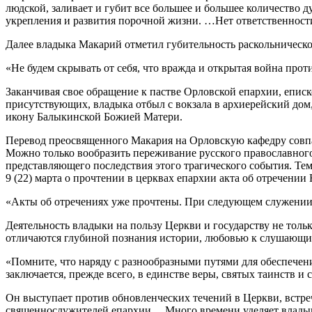
людской, заливает и губит все большее и большее количество 
укрепления и развития порочной жизни. …Нет ответственности
Далее владыка Макарий отметил губительность раскольническо
«Не будем скрывать от себя, что вражда и открытая война прот
Заканчивая свое обращение к пастве Орловской епархии, еписк
присутствующих, владыка отбыл с вокзала в архиерейский дом,
икону Балыкинской Божией Матери.
Перевод преосвященного Макария на Орловскую кафедру совпал 
Можно только вообразить переживание русского православного 
представляющего последствия этого трагического события. Те
9 (22) марта о прочтении в церквах епархии акта об отречении 
«Акты об отречениях уже прочтены. При следующем служении 
Деятельность владыки на пользу Церкви и государству не тольк
отличаются глубиной познания истории, любовью к слушающ
«Помните, что наряду с разнообразными путями для обеспечени
заключается, прежде всего, в единстве веры, святых таинств и
Он выступает против обновленческих течений в Церкви, встр
священнослужителей епархии… Много времени уделяет владык