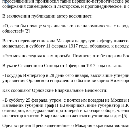
преосвященный произносил такие церковно-патриотические реч
содержания совмещалось и лекторское, и проповедническое, и 
В заключении публикации автор восклицает:
«О, если бы почаще устраивались такие паломничества с народ
обществе!»[2]
Весть о переводе епископа Макария на другую кафедру нижего
монастыре, в субботу 11 февраля 1917 года, обращаясь к народу
«Это моя последняя к вам просьба. Помните, что без церкви Бож
В указе Священного Синода от 1 февраля 1917 года сказано:
«Государь Император в 28 день сего января, высочайше утверд
управления Орловскою епархиею и о бытии викарию Нижегоро
Как сообщают Орловские Епархиальные Ведомости:
«В субботу 25 февраля, утром, с почтовым поездом из Москв
Начальник губернии граф П.В.Гендриков, вице-губернатор Н.К
семинарии, кафедральный протоиерей и ключарь собора, члены 
инспектор классов Епархиального женского училища и др».[5]
Орел встретил Преосвященнейшего Макария «красным звоном» с 