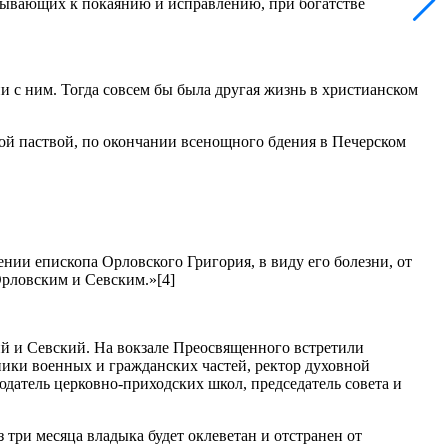
изывающих к покаянию и исправлению, при богатстве
и с ним. Тогда совсем бы была другая жизнь в христианском
ой паствой, по окончании всенощного бдения в Печерском
нии епископа Орловского Григория, в виду его болезни, от
рловским и Севским.»[4]
й и Севский. На вокзале Преосвященного встретили
ники военных и гражданских частей, ректор духовной
датель церковно-приходских школ, председатель совета и
три месяца владыка будет оклеветан и отстранен от