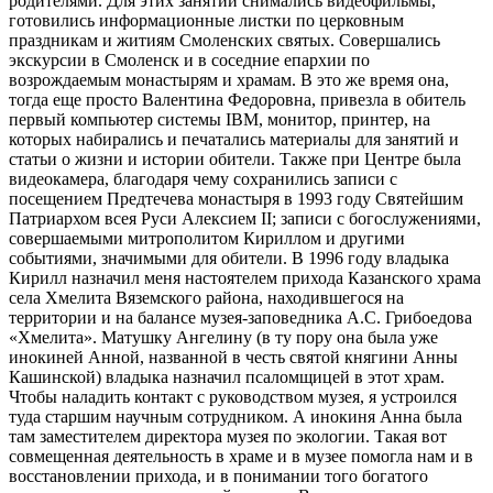
родителями. Для этих занятий снимались видеофильмы,
готовились информационные листки по церковным
праздникам и житиям Смоленских святых. Совершались
экскурсии в Смоленск и в соседние епархии по
возрождаемым монастырям и храмам. В это же время она,
тогда еще просто Валентина Федоровна, привезла в обитель
первый компьютер системы IBM, монитор, принтер, на
которых набирались и печатались материалы для занятий и
статьи о жизни и истории обители. Также при Центре была
видеокамера, благодаря чему сохранились записи с
посещением Предтечева монастыря в 1993 году Святейшим
Патриархом всея Руси Алексием II; записи с богослужениями,
совершаемыми митрополитом Кириллом и другими
событиями, значимыми для обители. В 1996 году владыка
Кирилл назначил меня настоятелем прихода Казанского храма
села Хмелита Вяземского района, находившегося на
территории и на балансе музея-заповедника А.С. Грибоедова
«Хмелита». Матушку Ангелину (в ту пору она была уже
инокиней Анной, названной в честь святой княгини Анны
Кашинской) владыка назначил псаломщицей в этот храм.
Чтобы наладить контакт с руководством музея, я устроился
туда старшим научным сотрудником. А инокиня Анна была
там заместителем директора музея по экологии. Такая вот
совмещенная деятельность в храме и в музее помогла нам и в
восстановлении прихода, и в понимании того богатого