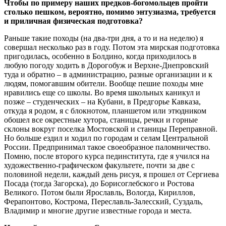
Чтобы по примеру наших предков-богомольцев пройти
столько пешком, вероятно, помимо энтузиазма, требуется
и приличная физическая подготовка?
Раньше такие походы (на два-три дня, а то и на неделю) я
совершал несколько раз в году. Потом эта мирская подготовка
пригодилась, особенно в Болдино, когда приходилось в
любую погоду ходить в Дорогобуж и Верхне-Днепровский
туда и обратно – в администрацию, разные организации и к
людям, помогавшим обители. Вообще пешие походы мне
нравились еще со школы. Во время школьных каникул и
позже – студенческих – на Кубани, в Предгорье Кавказа,
откуда я родом, я с блокнотом, планшетом или этюдником
обошел все окрестные хутора, станицы, речки и горные
склоны вокруг поселка Мостовской и станицы Переправной.
Но больше ездил и ходил по городам и селам Центральной
России. Предпринимал такое своеобразное паломничество.
Помню, после второго курса пединститута, где я учился на
художественно-графическом факультете, почти за две с
половиной недели, каждый день рисуя, я прошел от Сергиева
Посада (тогда Загорска), до Борисоглебского и Ростова
Великого. Потом были Ярославль, Вологда, Кириллов,
Ферапонтово, Кострома, Переславль-Залесский, Суздаль,
Владимир и многие другие известные города и места.