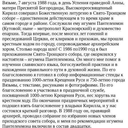
Вязьме, 7 августа 1988 года, в день Успения праведной Анны,
матери Пресвятой Богородицы, Высокопреосвященный
Кирилл совершил Божественную литургию в Свято-Троицком
соборе – единственном действующем в то время храме в
самом городе и районе. Сослужили ему игумен Пантелеимон
(Кутовой; ныне – митрополит Красноярский) и духовенство
епархии. Тогда впервые, после многих лет гонений и
преследований Церкви, ее клириков и прихожан, мы прошли
крестным ходом по городу, сопровождаемые архиерейским
хором. Столько народа шло! С 1986 по1990 год я был
прихожанином Свято-Троицкого собора, где окормлялся у
настоятеля – игумена Пантелеимона. Он много мне помог в
изучении славянского языка, богослужебной практики и в
нахождении правильного пути в духовной жизни. По его
благословению я готовил в собор информационные стенды к
празднованию 1000-летия Крещения Руси и 750-летию города
Вязьмы, с текстами, рисунками и фотографиями. По его
благословению я участвовал в праздничной службе,
посвященной 1000-летию Крещения Руси, нес хоругвь на
крестном ходу. По окончании праздничных мероприятий я
подошел взять благословение у владыки Кирилла, и у нас
состоялся краткий разговор. В 1988 году он, правящий
архиерей, проводил собрание по избранию новых членов
приходского совета собора, и меня по рекомендации игумена
Пантелеимона включили в состав двадцатки.