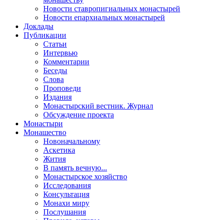
Новости ставропигиальных монастырей
Новости епархиальных монастырей
Доклады
Публикации
Статьи
Интервью
Комментарии
Беседы
Слова
Проповеди
Издания
Монастырский вестник. Журнал
Обсуждение проекта
Монастыри
Монашество
Новоначальному
Аскетика
Жития
В память вечную...
Монастырское хозяйство
Исследования
Консультация
Монахи миру
Послушания