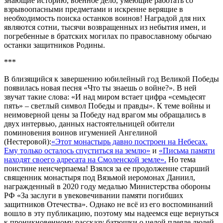
знающие историю, военное дело, умеющие работать со
взрывоопасными предметами и искренне верящие в
необходимость поиска останков воинов! Наградой для них
являются сотни, тысячи возвращенных из небытия имен, и
погребенные в братских могилах по православному обычаю
останки защитников Родины.
***
В близящийся к завершению юбилейный год Великой Победы
появилась новая песня «Что ты знаешь о войне?». В ней
звучат такие слова: «И над миром встает цифра «семьдесят
пять» – светлый символ Победы и правды». К теме войны и
неимоверной цены за Победу над врагом мы обращались в
двух интервью, данных настоятельницей обители
поминовения воинов игуменией Ангелиной
(Нестеровой):
«Этот монастырь давно построен на Небесах.
Ему только осталось спуститься на землю»
и
«Письма памяти
находят своего адресата на Смоленской земле».
Но тема
поистине неисчерпаема! Взялся за ее продолжение старший
священник монастыря под Вязьмой иеромонах Даниил,
награжденный в 2020 году медалью Министерства обороны
РФ «За заслуги в увековечивании памяти погибших
защитников Отечества». Однако не всё из его воспоминаний
вошло в эту публикацию, поэтому мы надеемся еще вернуться
к проникновенному рассказу батюшки о целой плеяде людей,