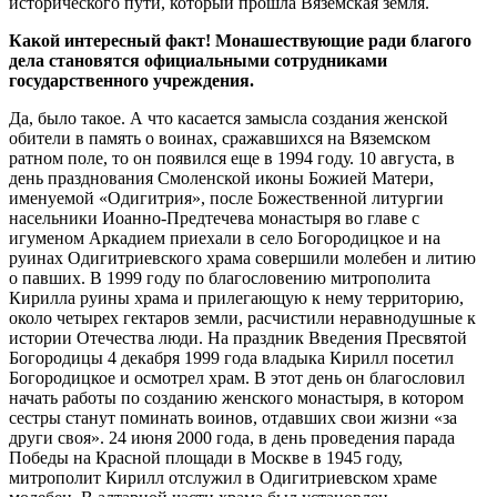
исторического пути, который прошла Вяземская земля.
Какой интересный факт! Монашествующие ради благого
дела становятся официальными сотрудниками
государственного учреждения.
Да, было такое. А что касается замысла создания женской
обители в память о воинах, сражавшихся на Вяземском
ратном поле, то он появился еще в 1994 году. 10 августа, в
день празднования Смоленской иконы Божией Матери,
именуемой «Одигитрия», после Божественной литургии
насельники Иоанно-Предтечева монастыря во главе с
игуменом Аркадием приехали в село Богородицкое и на
руинах Одигитриевского храма совершили молебен и литию
о павших. В 1999 году по благословению митрополита
Кирилла руины храма и прилегающую к нему территорию,
около четырех гектаров земли, расчистили неравнодушные к
истории Отечества люди. На праздник Введения Пресвятой
Богородицы 4 декабря 1999 года владыка Кирилл посетил
Богородицкое и осмотрел храм. В этот день он благословил
начать работы по созданию женского монастыря, в котором
сестры станут поминать воинов, отдавших свои жизни «за
други своя». 24 июня 2000 года, в день проведения парада
Победы на Красной площади в Москве в 1945 году,
митрополит Кирилл отслужил в Одигитриевском храме