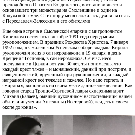
преподобного Герасима Болдинского, восстановившего и
основавшего три монастыря на Смоленщине и один на
Калужской земле. С тех пор у меня сложилась духовная связь
с Переславлем-Залесским и его обителями.
Еще одна встреча в Смоленской епархии с митрополитом
Кириллом состоялась в декабре 1991 года перед моим
рукоположением. В праздник Рождества Христова, 7 января
1992 года, в Смоленском Успенском соборе владыка Кирилл
рукоположил меня в сан иеродиакона и 19 января, в день
Крещения Господня, в сан иеромонаха. Сейчас, неся
послушание в Церкви вот уже 30 лет, ты понимаешь, что
каждый крест тяжел – и монашеский, данный при постриге, и
священнический, врученный при рукоположении, и каждый
наградной крест всё тяжелее и тяжелее. Но надо терпеть и
смиряться, выполнять на своем месте данное мне делание. Как
говорил старец Троице-Сергиевой лавры схиархимандрит
Михаил (Балаев), бывший духовником настоятельницы нашей
обители игумении Ангелины (Нестеровой), «сидеть в своем
окопе до конца».