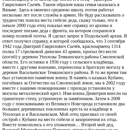
Гаврилович Сычёв. Таким образом наша семья оказалась в
Вязьме. Здесь я окончил среднюю школу, потом работал
несколько лет после службы в армии. Не буду рассказывать о
трудностях поиска места гибели деда, скажу только, что в
начале 2000 года отец показал мне справку из архива и
последнее письмо деда с фронта, на котором сохранился
номер полевой почты. Я сделал запрос в Подольский архив. В
ответ получил справку, в которой сообщалось, что 3 сентября
1942 года Дмитрий Гаврилович Сычёв, красноармеец 1314
полка 17 стрелковой дивизии 43 армии, пропал без вести
(погиб) у деревни Уполозы Темкинского района Смоленской
области. Его останки в 1956 году с сельского кладбища,
вместе с другими воинами, перенесены в братскую могилу в
деревне Васильевское Темкинского района. В то же время там
был установлен памятник воину. В память о казаках Кубани,
погибших за Отечество на Смоленской земле, мы в 2002 году
вместе с нашими помощниками с прихода установили у
могилы металлический крест. Имя воина Димитрия внесли на
гранитную стену, устроенную за памятником. Затем в 2008
году с поисковиками из Великого Новгорода установили два
больших деревянных поклонных креста на кладбище в
Уполозах и в Васильевском. Мой отец приезжал со своей
сестрой с Кубани на место гибели и захоронения их отца.
Вместе помолились о его упокоении… Второй мой дед,
Василий Митрофанович Попович, пропал без вести не на