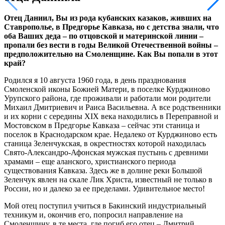
Отец Даниил, Вы из рода кубанских казаков, живших на
Ставрополье, в Предгорье Кавказа, но с детства знали, что
оба Ваших деда – по отцовской и материнской линии –
пропали без вести в годы Великой Отечественной войны –
предположительно на Смоленщине. Как Вы попали в этот
край?
Родился я 10 августа 1960 года, в день празднования
Смоленской иконы Божией Матери, в поселке Курджиново
Урупского района, где проживали и работали мои родители
Михаил Дмитриевич и Раиса Васильевна. А все родственники
и их корни с середины XIX века находились в Переправной и
Мостовском в Предгорье Кавказа – сейчас эти станица и
поселок в Краснодарском крае. Недалеко от Курджиново есть
станица Зеленчукская, в окрестностях которой находилась
Свято-Александро-Афонская мужская пустынь с древними
храмами – еще аланского, христианского периода
существования Кавказа. Здесь же в долине реки Большой
Зеленчук явлен на скале Лик Христа, известный не только в
России, но и далеко за ее пределами. Удивительное место!
Мой отец поступил учиться в Бакинский индустриальный
техникум и, окончив его, попросил направление на
Смоленщину, в те места, где погиб его отец – Дмитрий