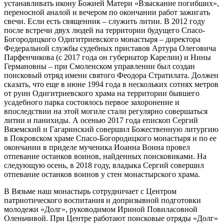
устанавливать икону Божией Матери «Взыскание погибших»,
переносной аналой и вечером по окончании работ зажигать
свечи. Если есть священник – служить литии. В 2012 году
после встречи двух людей на территории будущего Спасо-
Богородицкого Одигитриевского монастыря – директора
Федеральной службы судебных приставов Артура Олеговича
Парфенчикова (с 2017 года он губернатор Карелии) и Нины
Германовны – при Смоленском управлении был создан
поисковый отряд имени святого Феодора Стратилата. Должен
сказать, что еще в июне 1994 года в нескольких сотнях метров
от руин Одигитриевского храма на территории бывшего
усадебного парка состоялось первое захоронение и
впоследствии на этой могиле стали регулярно совершаться
литии и панихиды. А осенью 2017 года епископ Сергий
Вяземский и Гагаринский совершил Божественную литургию
в Покровском храме Спасо-Богородицкого монастыря и по ее
окончании в приделе мученика Иоанна Воина провел
отпевание останков воинов, найденных поисковиками. На
следующую осень, в 2018 году, владыка Сергий совершил
отпевание останков воинов у стен монастырского храма.
В Вязьме наш монастырь сотрудничает с Центром
патриотического воспитания и допризывной подготовки
молодежи «Долг», руководимом Ириной Повиласовной
Оленьчивой. При Центре работают поисковые отряды «Долг»