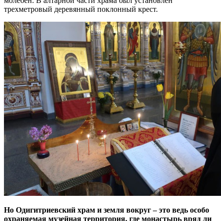
молебен. В алтарной части храма был установлен
трехметровый деревянный поклонный крест.
Но Одигитриевский храм и земля вокруг – это ведь особо
охраняемая музейная территория, где монастырь вряд ли