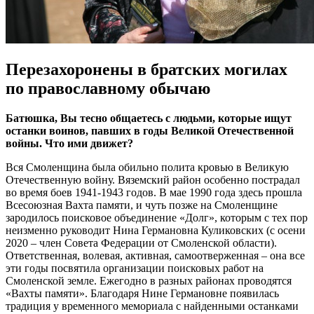
Перезахоронены в братских могилах
по православному обычаю
Батюшка, Вы тесно общаетесь с людьми, которые ищут
останки воинов, павших в годы Великой Отечественной
войны. Что ими движет?
Вся Смоленщина была обильно полита кровью в Великую
Отечественную войну. Вяземский район особенно пострадал
во время боев 1941-1943 годов. В мае 1990 года здесь прошла
Всесоюзная Вахта памяти, и чуть позже на Смоленщине
зародилось поисковое объединение «Долг», которым с тех пор
неизменно руководит Нина Германовна Куликовских (с осени
2020 – член Совета Федерации от Смоленской области).
Ответственная, волевая, активная, самоотверженная – она все
эти годы посвятила организации поисковых работ на
Смоленской земле. Ежегодно в разных районах проводятся
«Вахты памяти». Благодаря Нине Германовне появилась
традиция у временного мемориала с найденными останками