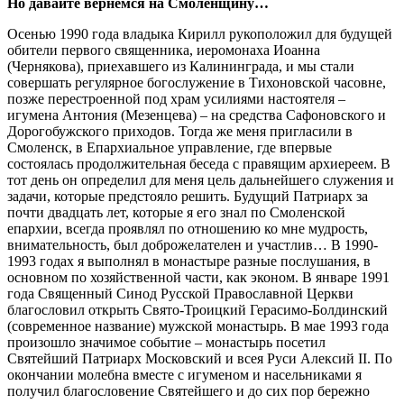
Но давайте вернемся на Смоленщину…
Осенью 1990 года владыка Кирилл рукоположил для будущей
обители первого священника, иеромонаха Иоанна
(Чернякова), приехавшего из Калининграда, и мы стали
совершать регулярное богослужение в Тихоновской часовне,
позже перестроенной под храм усилиями настоятеля –
игумена Антония (Мезенцева) – на средства Сафоновского и
Дорогобужского приходов. Тогда же меня пригласили в
Смоленск, в Епархиальное управление, где впервые
состоялась продолжительная беседа с правящим архиереем. В
тот день он определил для меня цель дальнейшего служения и
задачи, которые предстояло решить. Будущий Патриарх за
почти двадцать лет, которые я его знал по Смоленской
епархии, всегда проявлял по отношению ко мне мудрость,
внимательность, был доброжелателен и участлив… В 1990-
1993 годах я выполнял в монастыре разные послушания, в
основном по хозяйственной части, как эконом. В январе 1991
года Священный Синод Русской Православной Церкви
благословил открыть Свято-Троицкий Герасимо-Болдинский
(современное название) мужской монастырь. В мае 1993 года
произошло значимое событие – монастырь посетил
Святейший Патриарх Московский и всея Руси Алексий II. По
окончании молебна вместе с игуменом и насельниками я
получил благословение Святейшего и до сих пор бережно