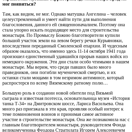
мог появиться?
Там, как видим, не мог. Однако матушка Ангелина – человек
целеустремленный и умеет найти пути для выполнения
благословения, данного ей священноначалием. Поэтому она
стала упорно искать подходящее место для строительства
монастыря. По Промыслу Божию благотворители купили
большой участок земли на левом берегу речки Курьяновки,
впоследствии переданный Смоленской епархии. И чудесным
образом оказалось, что именно здесь 11-14 октября 1941 года
произошел единственный удавшийся прорыв наших войск из
немецкого окружения. Эти дни стали особо чтимыми в нашем
монастыре. Мы верим, что среди павших было много
праведников, они погибли мученической смертью, и их
останки стали мощами в том незримом антиминсе, который
распростерся по всему Вяземскому ратному полю…
Большую роль в создании новой обители под Вязьмой
сыграла и известная поэтесса, основательница музея «История
танка Т-34» на Дмитровском шоссе, Лариса Васильева. Она
много раз приезжала в эти края, проявляя особый интерес к
теме поминовения воинов и принимая самое активное
участие в строительстве монастыря. Она же познакомила нас с
главным благотворителем монастыря, руководителем Фонда
великомученика Феодора Стратилата Игорем Алексеевичем