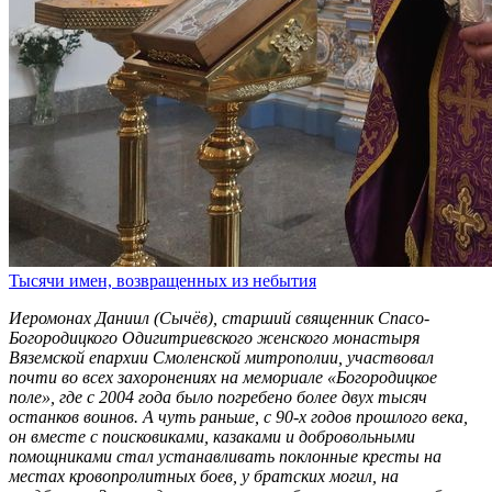
Тысячи имен, возвращенных из небытия
Иеромонах Даниил (Сычёв), старший священник Спасо-
Богородицкого Одигитриевского женского монастыря
Вяземской епархии Смоленской митрополии, участвовал
почти во всех захоронениях на мемориале «Богородицкое
поле», где с 2004 года было погребено более двух тысяч
останков воинов. А чуть раньше, с 90-х годов прошлого века,
он вместе с поисковиками, казаками и добровольными
помощниками стал устанавливать поклонные кресты на
местах кровопролитных боев, у братских могил, на