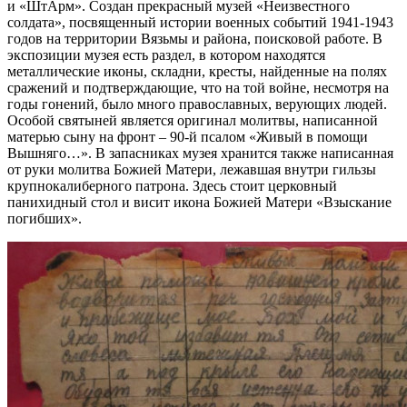
и «ШтАрм». Создан прекрасный музей «Неизвестного
солдата», посвященный истории военных событий 1941-1943
годов на территории Вязьмы и района, поисковой работе. В
экспозиции музея есть раздел, в котором находятся
металлические иконы, складни, кресты, найденные на полях
сражений и подтверждающие, что на той войне, несмотря на
годы гонений, было много православных, верующих людей.
Особой святыней является оригинал молитвы, написанной
матерью сыну на фронт – 90-й псалом «Живый в помощи
Вышняго…». В запасниках музея хранится также написанная
от руки молитва Божией Матери, лежавшая внутри гильзы
крупнокалиберного патрона. Здесь стоит церковный
панихидный стол и висит икона Божией Матери «Взыскание
погибших».