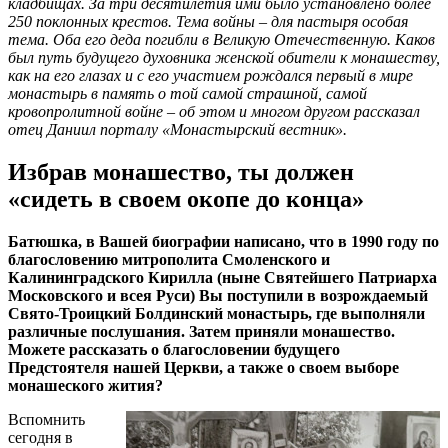
кладбищах. За три десятилетия ими было установлено более
250 поклонных крестов. Тема войны – для пастыря особая
тема. Оба его деда погибли в Великую Отечественную. Каков
был путь будущего духовника женской обители к монашеству,
как на его глазах и с его участием рождался первый в мире
монастырь в память о той самой страшной, самой
кровопролитной войне – об этом и многом другом рассказал
отец Даниил порталу «Монастырский вестник».
Избрав монашество, ты должен
«сидеть в своем окопе до конца»
Батюшка, в Вашей биографии написано, что в 1990 году по
благословению митрополита Смоленского и
Калининградского Кирилла (ныне Святейшего Патриарха
Московского и всея Руси) Вы поступили в возрождаемый
Свято-Троицкий Болдинский монастырь, где выполняли
различные послушания. Затем приняли монашество.
Можете рассказать о благословении будущего
Предстоятеля нашей Церкви, а также о своем выборе
монашеского жития?
Вспомнить
сегодня в