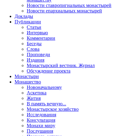
Новости ставропигиальных монастырей
Новости епархиальных монастырей
Доклады
Публикации
Статьи
Интервью
Комментарии
Беседы
Слова
Проповеди
Издания
Монастырский вестник. Журнал
Обсуждение проекта
Монастыри
Монашество
Новоначальному
Аскетика
Жития
В память вечную...
Монастырское хозяйство
Исследования
Консультация
Монахи миру
Послушания