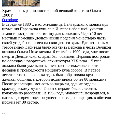
Храм в честь равноапостольной великой княгини Ольги
1900 г.
О соборе
В середине 1880-х настоятельница Пайгармского монастыря
игумения Параскева купила в Инсаре небольшой участок
земли и построила гостиницу для монахинь. Через 10 лет
местный помещик Дельфинский подарил монастырю часть
своей усадьбы и возвел на свои деньги храм. Единственным
требованием дарителя было освятить церковь в честь Великой
княжны Ольги Николаевны. 6 сентября 1900 года, уже после
смерти Дельфинского, храм был освящен. Церковь построили
по образцам новорусской архитектуры XIX века. 15 глав
должны были уменьшить впечатление тяжеловесности
фасадов и громоздкости мощного куба собора. В первое
десятилетие нового века здесь была образована крупная
женская община, в которой подвизалось более 80 монахинь.
После революции монастырь закрыли, здание отдали
краеведческому музею. Главы с церкви были снесены,
колокольню разобрали. В 1998 году монастырь возродился, в
настоящее время здесь осуществляется реставрация, в обители
проживает 30 сестер.