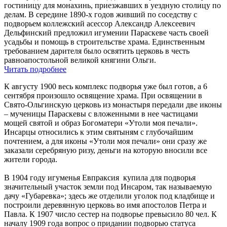
гостиницу для монахинь, приезжавших в уездную столицу по
делам. В середине 1890-х годов живший по соседству с
подворьем коллежский асессор Александр Алексеевич
Дельфинский предложил игумении Параскеве часть своей
усадьбы и помощь в строительстве храма. Единственным
требованием дарителя было освятить церковь в честь
равноапостольной великой княгини Ольги.
Читать подробнее
К августу 1900 весь комплекс подворья уже был готов, а 6
сентября произошло освящение храма. При освящении в
Свято-Ольгинскую церковь из монастыря передали две иконы
– мученицы Параскевы с вложенными в нее частицами
мощей святой и образ Богоматери «Утоли моя печали».
Инсарцы относились к этим святыням с глубочайшим
почтением, а для иконы «Утоли моя печали» они сразу же
заказали серебряную ризу, деньги на которую вносили все
жители города.
В 1904 году игуменья Евпраксия купила для подворья
значительный участок земли под Инсаром, так называемую
дачу «Губаревка»; здесь же отделили уголок под кладбище и
построили деревянную церковь во имя апостолов Петра и
Павла. К 1907 число сестер на подворье превысило 80 чел. К
началу 1909 года вопрос о придании подворью статуса