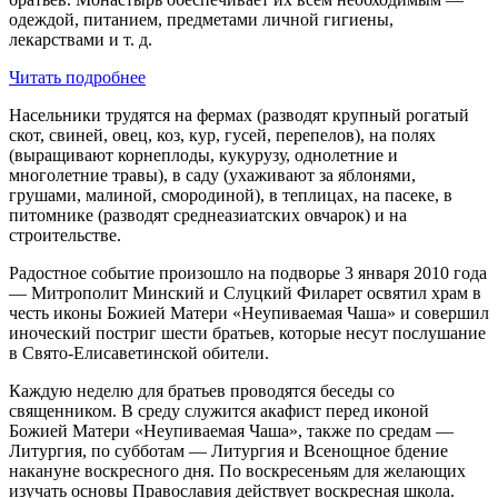
одеждой, питанием, предметами личной гигиены,
лекарствами и т. д.
Читать подробнее
Насельники трудятся на фермах (разводят крупный рогатый
скот, свиней, овец, коз, кур, гусей, перепелов), на полях
(выращивают корнеплоды, кукурузу, однолетние и
многолетние травы), в саду (ухаживают за яблонями,
грушами, малиной, смородиной), в теплицах, на пасеке, в
питомнике (разводят среднеазиатских овчарок) и на
строительстве.
Радостное событие произошло на подворье 3 января 2010 года
— Митрополит Минский и Слуцкий Филарет освятил храм в
честь иконы Божией Матери «Неупиваемая Чаша» и совершил
иноческий постриг шести братьев, которые несут послушание
в Свято-Елисаветинской обители.
Каждую неделю для братьев проводятся беседы со
священником. В среду служится акафист перед иконой
Божией Матери «Неупиваемая Чаша», также по средам —
Литургия, по субботам — Литургия и Всенощное бдение
накануне воскресного дня. По воскресеньям для желающих
изучать основы Православия действует воскресная школа.