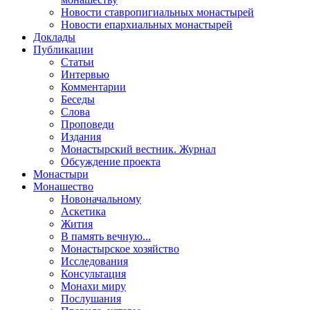
Новости ставропигиальных монастырей
Новости епархиальных монастырей
Доклады
Публикации
Статьи
Интервью
Комментарии
Беседы
Слова
Проповеди
Издания
Монастырский вестник. Журнал
Обсуждение проекта
Монастыри
Монашество
Новоначальному
Аскетика
Жития
В память вечную...
Монастырское хозяйство
Исследования
Консультация
Монахи миру
Послушания