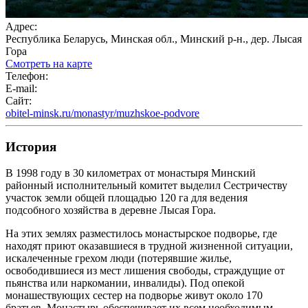
Адрес:
Республика Беларусь, Минская обл., Минский р-н., дер. Лысая
Гора
Смотреть на карте
Телефон:
E-mail:
Сайт:
obitel-minsk.ru/monastyr/muzhskoe-podvore
История
В 1998 году в 30 километрах от монастыря Минский
районный исполнительный комитет выделил Сестричеству
участок земли общей площадью 120 га для ведения
подсобного хозяйства в деревне Лысая Гора.
На этих землях разместилось монастырское подворье, где
находят приют оказавшиеся в трудной жизненной ситуации,
искалеченные грехом люди (потерявшие жилье,
освободившиеся из мест лишения свободы, страждущие от
пьянства или наркомании, инвалиды). Под опекой
монашествующих сестер на подворье живут около 170
братьев. Монастырь обеспечивает их всем необходимым —