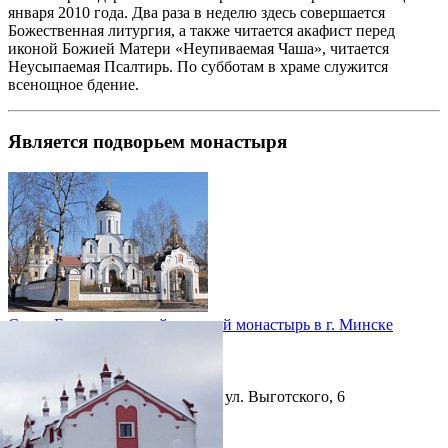
января 2010 года. Два раза в неделю здесь совершается
Божественная литургия, а также читается акафист перед
иконой Божией Матери «Неупиваемая Чаша», читается
Неусыпаемая Псалтирь. По субботам в храме служится
всенощное бдение.
Является подворьем монастыря
Свято-Елисаветинский женский монастырь в г. Минске
Минской епархии
дата основания:
1999 год
Республика Беларусь, г.Минск, ул. Выготского, 6
фотогалерея