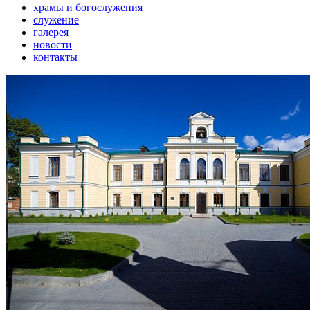
храмы и богослужения
служение
галерея
новости
контакты