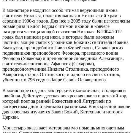
В монастыре находится особо чтимая верующими икона
святителя Николая, пожертвованная в Никольский храм в
середине 1990-х годов. Для нее в 2005 году были изготовлены
новые риза и киот. Рядом с чтимой иконой в ковчеге
находится частица мощей святителя Николая. В 2004-2012
годах был написан ряд икон, в которые были вложены
частицы мощей святых угодников Божиих: святителя Иоанна
Златоуста, преподобного Павла Фивейского, Санаксарских
подвижников преподобного Феодора, праведного воина
Феодора (Ушакова) и преподобноисповедника Александра,
святителя-песнотворца Афанасия (Сахарова),
преподобномученика Никиты Столпника, преподобного
Амвросия, старца Оптинского, и одного из святых отцов,
убиенных в 796 году в Лавре Саввы Освященного.
В монастыре созданы мастерские: иконописная, столярная и
швейная. Действует детская воскресная школа и детский хор,
который поет за ранней Божественной Литургией по
воскресным дням и великим праздникам. В воскресной школе
для взрослых изучается Закон Божий, Катехизис и история
Церкви.
Монастырь оказывает материальную помощь многодетным