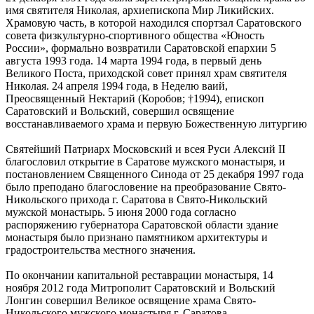
имя святителя Николая, архиепископа Мир Ликийских.
Храмовую часть, в которой находился спортзал Саратовского
совета физкультурно-спортивного общества «Юность
России», формально возвратили Саратовской епархии 5
августа 1993 года. 14 марта 1994 года, в первый день
Великого Поста, приходской совет принял храм святителя
Николая. 24 апреля 1994 года, в Неделю ваий,
Преосвященный Нектарий (Коробов; †1994), епископ
Саратовский и Вольский, совершил освящение
восстанавливаемого храма и первую Божественную литургию
Святейший Патриарх Московский и всея Руси Алексий II
благословил открытие в Саратове мужского монастыря, и
постановлением Священного Синода от 25 декабря 1997 года
было преподано благословение на преобразование Свято-
Никольского прихода г. Саратова в Свято-Никольский
мужской монастырь. 5 июня 2000 года согласно
распоряжению губернатора Саратовской области здание
монастыря было признано памятником архитектуры и
градостроительства местного значения.
По окончании капитальной реставрации монастыря, 14
ноября 2012 года Митрополит Саратовский и Вольский
Лонгин совершил Великое освящение храма Свято-
Никольского мужского монастыря г. Саратова.