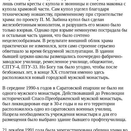
лишь сняты кресты с купола и звонницы и снесена маковка с
купола храмовой части. Сам купол уцелел благодаря
техническому новшеству, примененному при строительстве
храма: по проекту П. М. Зыбина купол был сделан
железобетонным монолитом, и разрушить его можно было
только взорвав. Однако при взрыве неминуемо пострадала бы
и остальная часть здания, что было сочтено
нецелесообразным. В результате внешний облик храма
практически не изменился, хотя само строение серьезно
обветшало за время бездумной эксплуатации. В здании
бывшей церкви-школы размещались поочередно фабрично-
заводское училище, ремесленное училище, общежитие,
СПТУ-4, ПТУ-33. Но Богу так было угодно, чтобы после
безбожных лет, в конце XX столетия именно здесь
расположился новый городской мужской монастырь.
В середине 1990-х годов в Саратовской епархии не было ни
одного мужского монастыря. Действовавший до Революции
исторический Спасо-Преображенский мужской монастырь,
был ликвидирован еще в 30-е годы и на его территории
расположилось одно из саратовских военных училищ.
Назрела необходимость учреждения монастыря и для его
размещения было выбрано здание бывшего профтехучилища.
21 декабря 1991 года была зарегистрирована община храма во