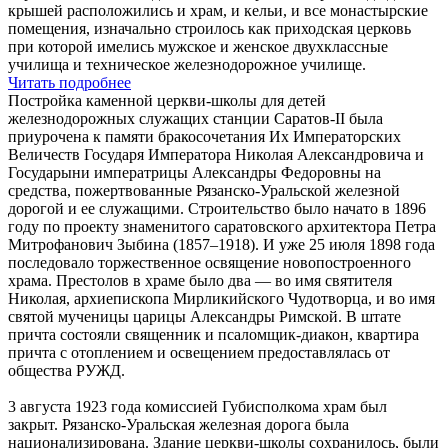
крышей расположились и храм, и кельи, и все монастырские
помещения, изначально строилось как приходская церковь
при которой имелись мужское и женское двухклассные
училища и техническое железнодорожное училище.
Читать подробнее
Постройка каменной церкви-школы для детей
железнодорожных служащих станции Саратов-II была
приурочена к памяти бракосочетания Их Императорских
Величеств Государя Императора Николая Александровича и
Государыни императрицы Александры Федоровны на
средства, пожертвованные Рязанско-Уральской железной
дорогой и ее служащими. Строительство было начато в 1896
году по проекту знаменитого саратовского архитектора Петра
Митрофанович Зыбина (1857–1918). И уже 25 июля 1898 года
последовало торжественное освящение новопостроенного
храма. Престолов в храме было два — во имя святителя
Николая, архиепископа Мирликийского Чудотворца, и во имя
святой мученицы царицы Александры Римской. В штате
причта состояли священник и псаломщик-диакон, квартира
причта с отоплением и освещением предоставлялась от
общества РУЖД.
3 августа 1923 года комиссией Губисполкома храм был
закрыт. Рязанско-Уральская железная дорога была
национализирована. Здание церкви-школы сохранилось, были