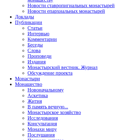
Новости ставропигиальных монастырей
Новости епархиальных монастырей
Доклады
Публикации
Статьи
Интервью
Комментарии
Беседы
Слова
Проповеди
Издания
Монастырский вестник. Журнал
Обсуждение проекта
Монастыри
Монашество
Новоначальному
Аскетика
Жития
В память вечную...
Монастырское хозяйство
Исследования
Консультация
Монахи миру
Послушания