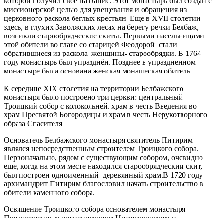
которой получил своё название. Этот монастырь был создан с
миссионерской целью для увещевания и обращения из
церковного раскола беглых крестьян. Еще в XVII столетии
здесь, в глухих Заволжских лесах на берегу речки Белбаж,
возникли старообрядческие скиты. Первыми насельницами
этой обители во главе со старицей Феодорой стали
обратившиеся из раскола женщины- старообрядки. В 1764
году монастырь был упразднён. Позднее в упраздненном
монастыре была основана женская монашеская обитель.
К середине XIX столетия на территории Белбажского
монастыря было построено три церкви: центральный
Троицкий собор с колокольней, храм в честь Введения во
храм Пресвятой Богородицы и храм в честь Нерукотворного
образа Спасителя
Основатель Белбажского монастыря святитель Питирим
являлся непосредственным строителем Троицкого собора.
Первоначально, рядом с существующим собором, очевидно
еще, когда на этом месте находился старообрядческий скит,
был построен одноименный деревянный храм.В 1720 году
архимандрит Питирим благословил начать строительство в
обители каменного собора.
Освящение Троицкого собора основателем монастыря
Преосвященным архиепископом Нижегородским и