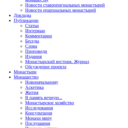
Новости ставропигиальных монастырей
Новости епархиальных монастырей
Доклады
Публикации
Статьи
Интервью
Комментарии
Беседы
Слова
Проповеди
Издания
Монастырский вестник. Журнал
Обсуждение проекта
Монастыри
Монашество
Новоначальному
Аскетика
Жития
В память вечную...
Монастырское хозяйство
Исследования
Консультация
Монахи миру
Послушания