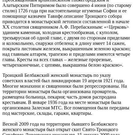
Алатырским Питиримом было совершено 4 июня (по старому
стилю) 1726 года при настоятельнице игуменьи Софии и ее
помощнице казначеи Тавифе.описание Троицкого собора
приводится в монастырской летописи составленной в начале
XX столетия священником А.Ф. Перебаскиным: «<Церковь>
зданием каменная, холодная крестообразная, с куполом,
трехъярусная об одной главе, с двумя по сторонам приделами
и колокольнею, снаружи отбелена; в длину имеет 14 сажен,
покрыта листовым железом, выкрашенным зеленою краскою;
над главным алтарем, трапезою и приделами имеются четыре
главы. Кресты на всех главах – железные прорезные,
четырехконечные, с цепями, выкрашены белою краскою».
Троицкий Белбажский женский монастырь по указу
советских властей был ликвидирован 19 апреля 1921 года.
Многие монахини и священники были репрессированы. На
территории монастыря была организована промартель,
размещена больница, пекарня; часть домов распродана
крестьянам. В январе 1936 года на месте монастыря была
организована Залесная МТС. Все помещения были переданы
под мастерские, склады, гаражи, квартиры.
Весной 2009 года на территории бывшего Белбажского
женского монастыря был открыт скит Свято-Троицкого
Серафимо-Дивеевского монастыря. 15 августа 2009 года