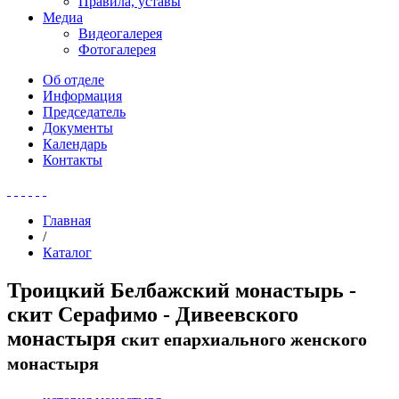
Правила, уставы
Медиа
Видеогалерея
Фотогалерея
Об отделе
Информация
Председатель
Документы
Календарь
Контакты
Главная
/
Каталог
Троицкий Белбажский монастырь -
скит Серафимо - Дивеевского
монастыря
скит епархиального женского
монастыря