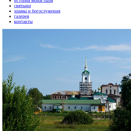
история монастыря
святыни
храмы и богослужения
галерея
контакты