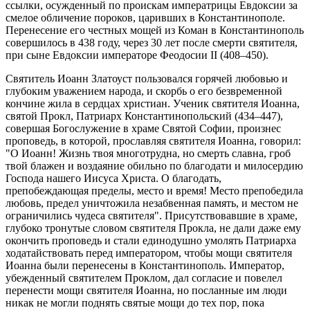
ссылки, осужденный по проискам императрицы Евдоксии за
смелое обличение пороков, царивших в Константинополе.
Перенесение его честных мощей из Коман в Константинополь
совершилось в 438 году, через 30 лет после смерти святителя,
при сыне Евдоксии императоре Феодосии II (408–450).
Святитель Иоанн Златоуст пользовался горячей любовью и
глубоким уважением народа, и скорбь о его безвременной
кончине жила в сердцах христиан. Ученик святителя Иоанна,
святой Прокл, Патриарх Константинопольский (434–447),
совершая Богослужение в храме Святой Софии, произнес
проповедь, в которой, прославляя святителя Иоанна, говорил:
"О Иоанн! Жизнь твоя многотрудна, но смерть славна, гроб
твой блажен и воздаяние обильно по благодати и милосердию
Господа нашего Иисуса Христа. О благодать,
препобеждающая пределы, место и время! Место препобедила
любовь, предел уничтожила незабвенная память, и местом не
ограничились чудеса святителя". Присутствовавшие в храме,
глубоко тронутые словом святителя Прокла, не дали даже ему
окончить проповедь и стали единодушно умолять Патриарха
ходатайствовать перед императором, чтобы мощи святителя
Иоанна были перенесены в Константинополь. Император,
убежденный святителем Проклом, дал согласие и повелел
перенести мощи святителя Иоанна, но посланные им люди
никак не могли поднять святые мощи до тех пор, пока