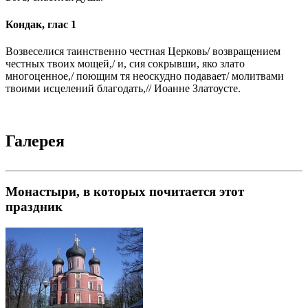
Кондак, глас 1
Возвеселися таинственно честная Церковь/ возвращением
честных твоих мощей,/ и, сия сокрывши, яко злато
многоценное,/ поющим тя неоскудно подавает/ молитвами
твоими исцелений благодать,// Иоанне Златоусте.
Галерея
Монастыри, в которых почитается этот
праздник