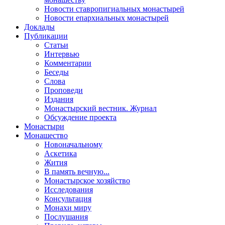
Новости ставропигиальных монастырей
Новости епархиальных монастырей
Доклады
Публикации
Статьи
Интервью
Комментарии
Беседы
Слова
Проповеди
Издания
Монастырский вестник. Журнал
Обсуждение проекта
Монастыри
Монашество
Новоначальному
Аскетика
Жития
В память вечную...
Монастырское хозяйство
Исследования
Консультация
Монахи миру
Послушания