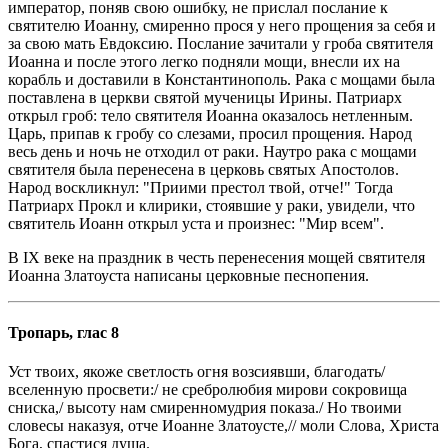
император, поняв свою ошибку, не прислал послание к
святителю Иоанну, смиренно прося у него прощения за себя и
за свою мать Евдоксию. Послание зачитали у гроба святителя
Иоанна и после этого легко подняли мощи, внесли их на
корабль и доставили в Константинополь. Рака с мощами была
поставлена в церкви святой мученицы Ирины. Патриарх
открыл гроб: тело святителя Иоанна оказалось нетленным.
Царь, припав к гробу со слезами, просил прощения. Народ
весь день и ночь не отходил от раки. Наутро рака с мощами
святителя была перенесена в церковь святых Апостолов.
Народ воскликнул: "Приими престол твой, отче!" Тогда
Патриарх Прокл и клирики, стоявшие у раки, увидели, что
святитель Иоанн открыл уста и произнес: "Мир всем".
В IX веке на праздник в честь перенесения мощей святителя
Иоанна Златоуста написаны церковные песнопения.
Тропарь, глас 8
Уст твоих, якоже светлость огня возсиявши, благодать/
вселенную просвети:/ не сребролюбия мирови сокровища
сниска,/ высоту нам смиренномудрия показа./ Но твоими
словесы наказуя, отче Иоанне Златоусте,// моли Слова, Христа
Бога, спастися душа.