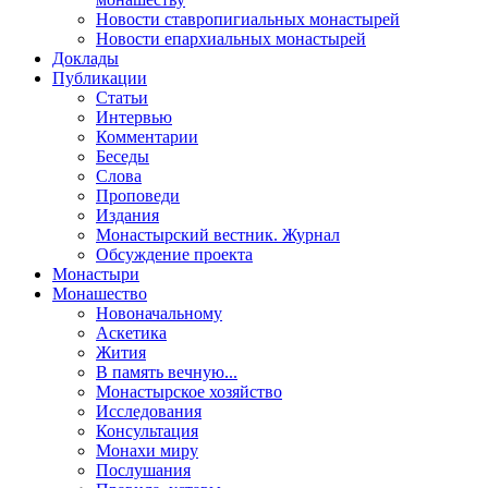
Новости ставропигиальных монастырей
Новости епархиальных монастырей
Доклады
Публикации
Статьи
Интервью
Комментарии
Беседы
Слова
Проповеди
Издания
Монастырский вестник. Журнал
Обсуждение проекта
Монастыри
Монашество
Новоначальному
Аскетика
Жития
В память вечную...
Монастырское хозяйство
Исследования
Консультация
Монахи миру
Послушания