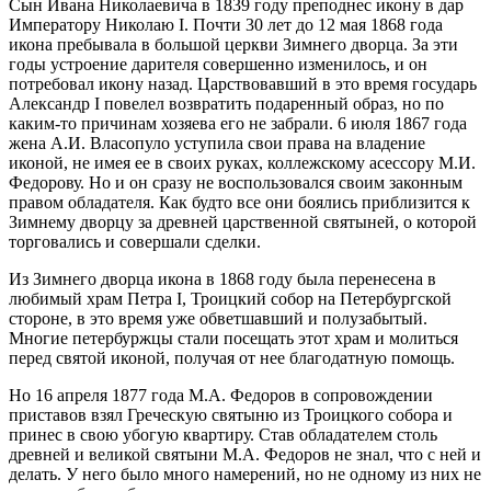
Сын Ивана Николаевича в 1839 году преподнес икону в дар
Императору Николаю I. Почти 30 лет до 12 мая 1868 года
икона пребывала в большой церкви Зимнего дворца. За эти
годы устроение дарителя совершенно изменилось, и он
потребовал икону назад. Царствовавший в это время государь
Александр I повелел возвратить подаренный образ, но по
каким-то причинам хозяева его не забрали. 6 июля 1867 года
жена А.И. Власопуло уступила свои права на владение
иконой, не имея ее в своих руках, коллежскому асессору М.И.
Федорову. Но и он сразу не воспользовался своим законным
правом обладателя. Как будто все они боялись приблизится к
Зимнему дворцу за древней царственной святыней, о которой
торговались и совершали сделки.
Из Зимнего дворца икона в 1868 году была перенесена в
любимый храм Петра I, Троицкий собор на Петербургской
стороне, в это время уже обветшавший и полузабытый.
Многие петербуржцы стали посещать этот храм и молиться
перед святой иконой, получая от нее благодатную помощь.
Но 16 апреля 1877 года М.А. Федоров в сопровождении
приставов взял Греческую святыню из Троицкого собора и
принес в свою убогую квартиру. Став обладателем столь
древней и великой святыни М.А. Федоров не знал, что с ней и
делать. У него было много намерений, но не одному из них не