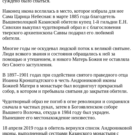
суждено было сбыться.
Наконец икона вселилась в место, которое избрала для нее
Сама Царица Небесная: в марте 1885 года благодетель
Вышневолоцкой Казанской обители купец 1-й гильдии Е.Н.
Сивохин выкупил чудотворный образ и с благословения
тверского архиепископа Саввы подарил его любимой
обители.
Многие годы не оскудевал людской поток к великой святыне.
Люди всякого звания и состояния обращались к ней за
помощью и утешением, и никого Матерь Божия не оставляла
без Своего заступления.
В 1897–1901 годах при содействии святого праведного отца
Иоанна Кронштадтского в честь Андрониковой иконы
Божией Матери в монастыре был воздвигнут прекрасный
собор, в котором и пребывала святыня до закрытия обители.
Чудотворный образ не погиб в огне революции и сохранялся
сначала в частных руках, затем в Богоявленском соборе
Вышнего Волочка, откуда в 1984 году был украден.
Нынешнее его местонахождение неизвестно.
18 апреля 2019 года в обитель вернулся список Андрониковой
иконы, выполненный сестрами Казанского монастыря с