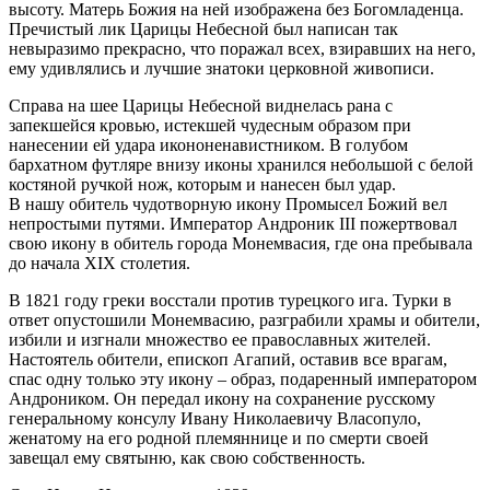
высоту. Матерь Божия на ней изображена без Богомладенца.
Пречистый лик Царицы Небесной был написан так
невыразимо прекрасно, что поражал всех, взиравших на него,
ему удивлялись и лучшие знатоки церковной живописи.
Справа на шее Царицы Небесной виднелась рана с
запекшейся кровью, истекшей чудесным образом при
нанесении ей удара икононенавистником. В голубом
бархатном футляре внизу иконы хранился небольшой с белой
костяной ручкой нож, которым и нанесен был удар.
В нашу обитель чудотворную икону Промысел Божий вел
непростыми путями. Император Андроник III пожертвовал
свою икону в обитель города Монемвасия, где она пребывала
до начала XIX столетия.
В 1821 году греки восстали против турецкого ига. Турки в
ответ опустошили Монемвасию, разграбили храмы и обители,
избили и изгнали множество ее православных жителей.
Настоятель обители, епископ Агапий, оставив все врагам,
спас одну только эту икону – образ, подаренный императором
Андроником. Он передал икону на сохранение русскому
генеральному консулу Ивану Николаевичу Власопуло,
женатому на его родной племяннице и по смерти своей
завещал ему святыню, как свою собственность.