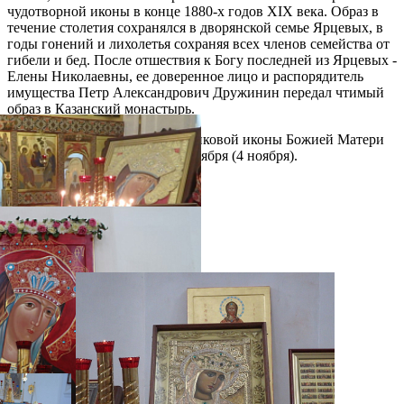
чудотворной иконы в конце 1880-х годов ХIX века. Образ в
течение столетия сохранялся в дворянской семье Ярцевых, в
годы гонений и лихолетья сохраняя всех членов семейства от
гибели и бед. После отшествия к Богу последней из Ярцевых -
Елены Николаевны, ее доверенное лицо и распорядитель
имущества Петр Александрович Дружинин передал чтимый
образ в Казанский монастырь.
Празднование в честь Андрониковой иконы Божией Матери
совершается 1 (14) мая и 22 октября (4 ноября).
Галерея