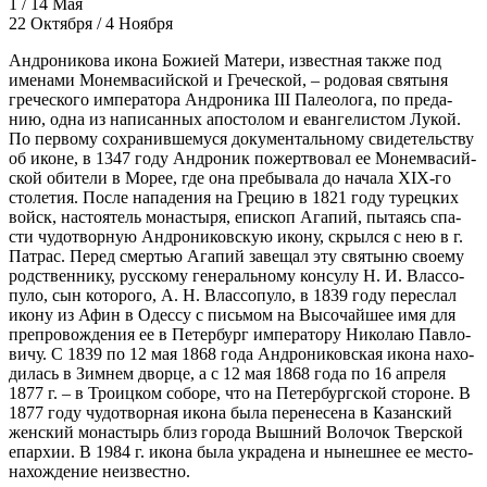
1 / 14 Мая
22 Октября / 4 Ноября
Ан­д­ро­ни­кова ико­на Бо­жи­ей Ма­те­ри, из­вест­ная так­же под
име­на­ми Мо­нем­ва­сий­ской и Гре­че­ской, – ро­до­вая свя­ты­ня
гре­че­ско­го им­пе­ра­то­ра Ан­д­ро­ни­ка III Па­лео­ло­га, по пре­да­
нию, од­на из на­пи­сан­ных апо­сто­лом и еван­ге­ли­стом Лу­кой.
По пер­во­му со­хра­нив­ше­му­ся до­ку­мен­таль­но­му сви­де­тель­ству
об иконе, в 1347 го­ду Ан­д­ро­ник по­жерт­во­вал ее Мо­нем­ва­сий­
ской оби­те­ли в Мо­рее, где она пре­бы­ва­ла до на­ча­ла XIX-го
сто­ле­тия. По­сле на­па­де­ния на Гре­цию в 1821 го­ду ту­рец­ких
войск, на­сто­я­тель мо­на­сты­ря, епи­скоп Ага­пий, пы­та­ясь спа­
сти чу­до­твор­ную Ан­д­ро­ни­ков­скую ико­ну, скрыл­ся с нею в г.
Патрас. Пе­ред смер­тью Ага­пий за­ве­щал эту свя­ты­ню сво­е­му
род­ствен­ни­ку, рус­ско­му ге­не­раль­но­му кон­су­лу Н. И. Влас­со­
пу­ло, сын ко­то­ро­го, А. Н. Влас­со­пу­ло, в 1839 го­ду пе­ре­слал
ико­ну из Афин в Одес­су с пись­мом на Вы­со­чай­шее имя для
пре­про­вож­де­ния ее в Пе­тер­бург им­пе­ра­то­ру Ни­ко­лаю Пав­ло­
ви­чу. С 1839 по 12 мая 1868 го­да Ан­д­ро­ни­ков­ская ико­на на­хо­
ди­лась в Зим­нем двор­це, а с 12 мая 1868 го­да по 16 ап­ре­ля
1877 г. – в Тро­иц­ком со­бо­ре, что на Пе­тер­бург­ской сто­роне. В
1877 го­ду чу­до­твор­ная ико­на бы­ла пе­ре­не­се­на в Ка­зан­ский
жен­ский мо­на­стырь близ го­ро­да Выш­ний Во­ло­чок Твер­ской
епар­хии. В 1984 г. ико­на бы­ла укра­де­на и ны­неш­нее ее ме­сто­
на­хож­де­ние неиз­вест­но.