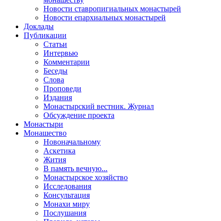
Новости ставропигиальных монастырей
Новости епархиальных монастырей
Доклады
Публикации
Статьи
Интервью
Комментарии
Беседы
Слова
Проповеди
Издания
Монастырский вестник. Журнал
Обсуждение проекта
Монастыри
Монашество
Новоначальному
Аскетика
Жития
В память вечную...
Монастырское хозяйство
Исследования
Консультация
Монахи миру
Послушания