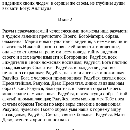
видениих своих людем, в сердцы же своем, из глубины души
взывати Богу: Аллилуиа.
Икос 2
Разум неразумеваемый человеческими помыслы ища разумети
в чудном явлении пречистаго Твоего, БогоМатери, образа,
блаженная Мария новаго удостойся видения, в немже великий
святитель Николай грозно повеле ей возвестити виденное,
она же со страхом и трепетом всем поведа тайну видения
своего и всех научи взывати к Богородице: Радуйся, всех
Зиждителя в Твоих ложеснах носившая; Радуйся, Бога плотию
рождшая миру Спасителя. Радуйся, в рождестве девство
нетленно сохраншая; Радуйся, на земли ангельски пожившая.
Радуйся, Бога с человеки примирившая; Радуйся, святых всех
Пресвятейшая. Радуйся, Дево Пресвятая, дивно явившая нам
образ Свой; Радуйся, Благодатная, в явлении образа Своего
милосердие нам являющая. Радуйся, о всех чтущих образ Твой
святый промышляющая; Радуйся, всем молящимся Тебе пред
святым образом Твоим по мере веры спасение подавающая.
Радуйся, чудесами Твоего образа умы наша к горнему миру
возводящая; Радуйся, Святая, святых большая. Радуйся, Мати
Дево, всепетая христиан похвало.