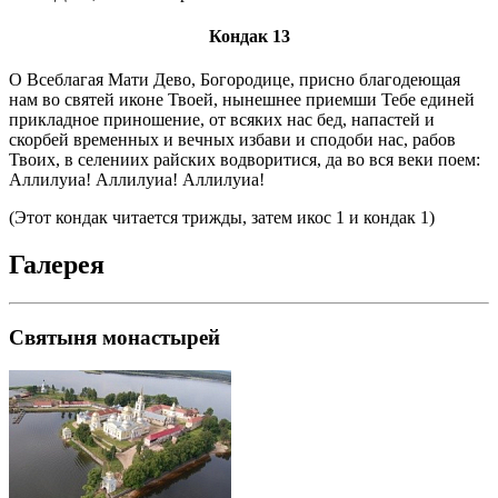
Кондак 13
О Всеблагая Мати Дево, Богородице, присно благодеющая
нам во святей иконе Твоей, нынешнее приемши Тебе единей
прикладное приношение, от всяких нас бед, напастей и
скорбей временных и вечных избави и сподоби нас, рабов
Твоих, в селениих райских водворитися, да во вся веки поем:
Аллилуиа! Аллилуиа! Аллилуиа!
(Этот кондак читается трижды, затем икос 1 и кондак 1)
Галерея
Святыня монастырей