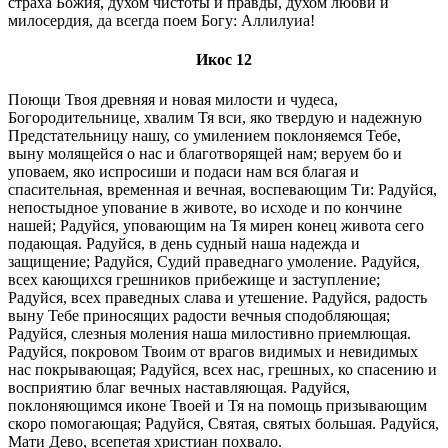
страха Божия, духом чистоты и правды, духом любви и
милосердия, да всегда поем Богу: Аллилуиа!
Икос 12
Поющи Твоя древняя и новая милости и чудеса,
Богородительнице, хвалим Тя вси, яко твердую и надежную
Предстательницу нашу, со умилением поклоняемся Тебе,
выну молящейся о нас и благотворящей нам; веруем бо и
уповаем, яко испросиши и подаси нам вся благая и
спасительная, временная и вечная, воспевающим Ти: Радуйся,
непостыдное упование в животе, во исходе и по кончине
нашей; Радуйся, уповающим на Тя мирен конец живота сего
подающая. Радуйся, в день судный наша надежда и
защищение; Радуйся, Судий праведнаго умоление. Радуйся,
всех кающихся грешников прибежище и заступление;
Радуйся, всех праведных слава и утешение. Радуйся, радость
выну Тебе приносящих радости вечныя сподобляющая;
Радуйся, слезныя моления наша милостивно приемлющая.
Радуйся, покровом Твоим от врагов видимых и невидимых
нас покрывающая; Радуйся, всех нас, грешных, ко спасению и
восприятию благ вечных наставляющая. Радуйся,
поклоняющимся иконе Твоей и Тя на помощь призывающим
скоро помогающая; Радуйся, Святая, святых большая. Радуйся,
Мати Дево, всепетая христиан похвало.