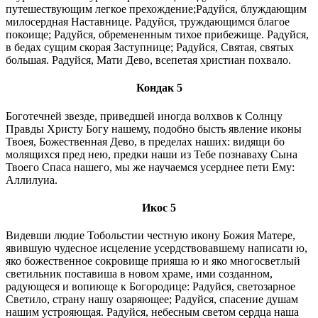
путешествующим легкое прехождение;Радуйся, блуждающим
милосердная Наставнице. Радуйся, труждающимся благое
покоище; Радуйся, обремененным тихое прибежище. Радуйся,
в бедах сущим скорая Заступнице; Радуйся, Святая, святых
большая. Радуйся, Мати Дево, всепетая христиан похвало.
Кондак 5
Боготечней звезде, приведшей иногда волхвов к Солнцу
Правды Христу Богу нашему, подобно бысть явление иконы
Твоея, Божественная Дево, в пределах наших: видящи бо
молящихся пред нею, предки наши из Тебе познаваху Сына
Твоего Спаса нашего, мы же научаемся усерднее пети Ему:
Аллилуиа.
Икос 5
Видевши людие Тобольстии честную икону Божия Матере,
явившую чудесное исцеление усердствовавшему написати ю,
яко божественное сокровище прияша ю и яко многосветлый
светильник поставиша в новом храме, ими созданном,
радующеся и вопиюще к Богородице: Радуйся, светозарное
Светило, страну нашу озаряющее; Радуйся, спасение душам
нашим устрояющая. Радуйся, небесным светом сердца наша