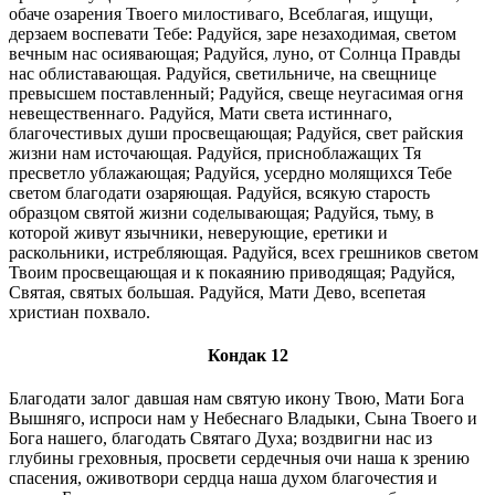
обаче озарения Твоего милостиваго, Всеблагая, ищущи,
дерзаем воспевати Тебе: Радуйся, заре незаходимая, светом
вечным нас осиявающая; Радуйся, луно, от Солнца Правды
нас облиставающая. Радуйся, светильниче, на свещнице
превысшем поставленный; Радуйся, свеще неугасимая огня
невещественнаго. Радуйся, Мати света истиннаго,
благочестивых души просвещающая; Радуйся, свет райския
жизни нам источающая. Радуйся, присноблажащих Тя
пресветло ублажающая; Радуйся, усердно молящихся Тебе
светом благодати озаряющая. Радуйся, всякую старость
образцом святой жизни соделывающая; Радуйся, тьму, в
которой живут язычники, неверующие, еретики и
раскольники, истребляющая. Радуйся, всех грешников светом
Твоим просвещающая и к покаянию приводящая; Радуйся,
Святая, святых большая. Радуйся, Мати Дево, всепетая
христиан похвало.
Кондак 12
Благодати залог давшая нам святую икону Твою, Мати Бога
Вышняго, испроси нам у Небеснаго Владыки, Сына Твоего и
Бога нашего, благодать Святаго Духа; воздвигни нас из
глубины греховныя, просвети сердечныя очи наша к зрению
спасения, оживотвори сердца наша духом благочестия и