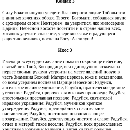
Кондак 3
Силу Божию ищущи уведети благовернии людие Тобольстии
в дивных явлениях образа Твоего, Богомати, собрашася вкупе
с архиереем своим Нектарием, да уверитися, яко милосердие
Царицы Небесной восхоте посетити и в стране нашей всех,
хотящих улучити спасение; уверившеся же и радующеся
радостию великою, воспеша Богу: Аллилуиа!
Икос 3
Имеющи всеусердно желание стяжати сокровище небесное,
святый лик Твой, Богородице, вси единодушно возжелаша
первее своими руками устроити на месте явлений новую в
честь Знамения Божией Матери церковь, юже и воздвигоша,
со всем усердием воспевая Царице Небесной: Радуйся,
ангельское великое удивление; Радуйся, праотеческое дивное
утешение. Радуйся, пророческая высокая проповедь; Радуйся,
апостольская преславная похвало. Радуйся, святителей
изрядное украшение; Радуйся, мучеников крепкое
утверждение. Радуйся, преподобных спасительное
наставление; Радуйся, постников неизнемогающее
воздержание. Радуйся, девствующих чистото и славо; Радуйся,
отцев и матерей тихое веселие. Радуйся, всех православных
христиан удобрение; Радуйся, Святая, святых большая.