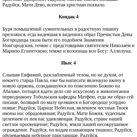
Радуйся, Мати Дево, всепетая христиан похвало.
Кондак 4
Буря помышлений сумнительных в радостную тишину
преложися, егда видевшая в видениих образ Пречистыя Девы
Богородицы указа быти его подобием Знамения
Новгородския, точию с предстоящими святителем Николаем и
Мариею Египетскою; темже и возопиша вси Богу: Аллилуиа.
Икос 4
Слышав Евфимий, разслабленный телом, но не духом, от
некоего старца Павла, еже бы написати явленную икону в
новую церковь, созидавшуюся по повелению Божию на
Абалаке, потщася вдати дело сие искусному в живописании
перводиакону Тобольския кафедры Матфею, егда же образ сей
писаше, болящий по малу целяшеся и Богородице усердно
пояше: Радуйся, Царице Небесная, явлением честныя Твоея
иконы нас обрадовавшая; Радуйся, Мати Божия, чудесным
целением от нея нас удивляющая. Радуйся, стране нашей
светлое просвещение; Радуйся, земли нашей несокрушимое
ограждение. Радуйся, по водам плавающим тишино; Радуйся,
обуреваемым небурное пристанище. Радуйся,