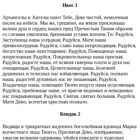
Икос 1
Архангелы и Ангелы поют Тебе, Деве чистой, немолчныя
песни на небеси. Мы же, грешнии, на земли преклоньша
колена душ и сердец наших пред Пречистым Твоим образом
со слезами умиления, бренными устами вопием Ти: Радуйся,
Заступница наша усердная; Радуйся, Мати наша
премилосердная. Радуйся, славо наша непроходящая; Радуйся,
богатство наше неистощимое. Радуйся, Помощнице наша
непреложная; Радуйся, Покровительница наша присная.
Радуйся, радосте наша, от всякия скверны плоти и духа нас
очищающая; Радуйся, Целительнице наша, болезней
душевных и телесных нас избавляющая. Радуйся, похвало
наша, радостей духовных нас не лишающая; Радуйся,
Владычице наша, помощию Твоею недуги наша исцеляющая.
Радуйся, прибежище наше, от врагов видимых и невидимых
нас покрывающая; Радуйся, Святая, святых большая. Радуйся,
Мати Дево, всепетая христиан похвало.
Кондак 2
Видящи в трикратных видениих боголюбивая вдовица Мариа
всечестнаго лица Твоего, Пресвятая Дево, изображение,
ужасом великим одержима, убойся поведати о чудесных