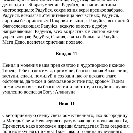
детоводителей вразумление. Радуйся, познания истины
чистое зерцало; Радуйся, сохранения веры крепкое забрало.
Радуйся, всеблагая Утешительница несчастных; Радуйся,
сиротам безприютным Покровительница. Радуйся, всех детей
благословляющая; Радуйся, всякую юность к добру
направляющая. Радуйся, всех возрастных в святой жизни
укрепляющая; Радуйся, Святая, святых большая. Радуйся,
Мати Дево, всепетая христиан похвало.
Кондак 11
Пения и моления наша пред святою и чудотворною иконою
Твоею, Тебе возносимая, приимши, благосердная Владычице,
заступи, спаси, помилуй и сохрани нас от всякаго злаго
обстояния, да тихое и безмолвное житие под кровом Твоим
поживем во всяком благочестии и чистоте, из глубины души
умиленно воспевая Богу: Аллилуиа.
Икос 11
Светоприемную свещу света божественнаго, яко Богородицу
и Матерь Света Невечерняго, разумевающи и почитающи Тя,
Пречистая, како возможем изрещи благодатная Твоя озарения,
приснотекущая от иконы Твоея, яко от солнца лучезарнаго;