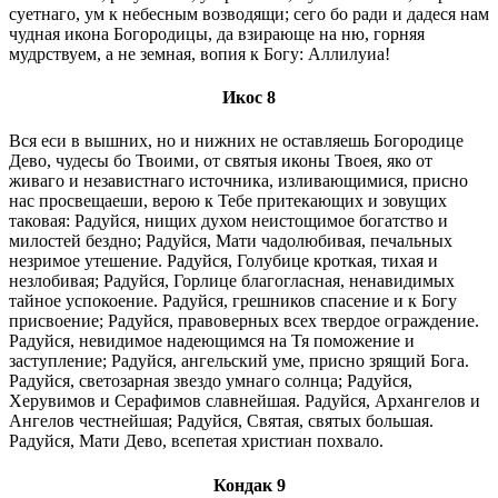
суетнаго, ум к небесным возводящи; сего бо ради и дадеся нам
чудная икона Богородицы, да взирающе на ню, горняя
мудрствуем, а не земная, вопия к Богу: Аллилуиа!
Икос 8
Вся еси в вышних, но и нижних не оставляешь Богородице
Дево, чудесы бо Твоими, от святыя иконы Твоея, яко от
живаго и независтнаго источника, изливающимися, присно
нас просвещаеши, верою к Тебе притекающих и зовущих
таковая: Радуйся, нищих духом неистощимое богатство и
милостей бездно; Радуйся, Мати чадолюбивая, печальных
незримое утешение. Радуйся, Голубице кроткая, тихая и
незлобивая; Радуйся, Горлице благогласная, ненавидимых
тайное успокоение. Радуйся, грешников спасение и к Богу
присвоение; Радуйся, правоверных всех твердое ограждение.
Радуйся, невидимое надеющимся на Тя поможение и
заступление; Радуйся, ангельский уме, присно зрящий Бога.
Радуйся, светозарная звездо умнаго солнца; Радуйся,
Херувимов и Серафимов славнейшая. Радуйся, Архангелов и
Ангелов честнейшая; Радуйся, Святая, святых большая.
Радуйся, Мати Дево, всепетая христиан похвало.
Кондак 9