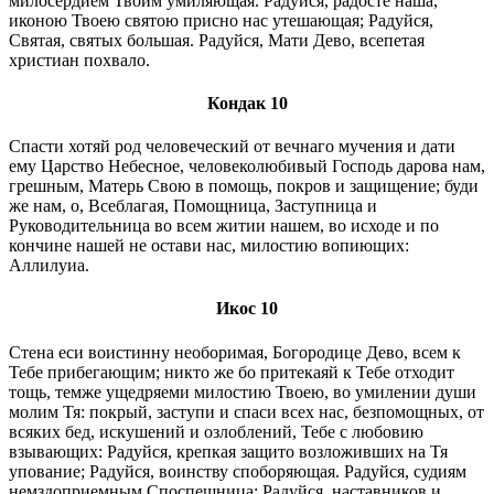
милосердием Твоим умиляющая. Радуйся, радосте наша,
иконою Твоею святою присно нас утешающая; Радуйся,
Святая, святых большая. Радуйся, Мати Дево, всепетая
христиан похвало.
Кондак 10
Спасти хотяй род человеческий от вечнаго мучения и дати
ему Царство Небесное, человеколюбивый Господь дарова нам,
грешным, Матерь Свою в помощь, покров и защищение; буди
же нам, о, Всеблагая, Помощница, Заступница и
Руководительница во всем житии нашем, во исходе и по
кончине нашей не остави нас, милостию вопиющих:
Аллилуиа.
Икос 10
Стена еси воистинну необоримая, Богородице Дево, всем к
Тебе прибегающим; никто же бо притекаяй к Тебе отходит
тощь, темже ущедряеми милостию Твоею, во умилении души
молим Тя: покрый, заступи и спаси всех нас, безпомощных, от
всяких бед, искушений и озлоблений, Тебе с любовию
взывающих: Радуйся, крепкая защито возложивших на Тя
упование; Радуйся, воинству споборяющая. Радуйся, судиям
немздоприемным Споспешница; Радуйся, наставников и