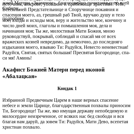
жи­ей Ма­те­ри «Зна­ме­ние», бла­го­го­вей­но по­чи­та­е­мых по всей
источник, покрове, упование и прибежище христиан! Тебе,
Си­би­ри.
Все­сильней Предстательнице и Споручнице покаяния и
спасения моего, аз, грешный раб Твой, вручаю душу и тело
подробнее
мое, входы и исходы моя, веру и жительство мое, кончину и
число дней мо­их, глаголы и помышления моя, дела и
начинания моя; Ты же, милостивая Мати Божия, мною
руководствуй, покрывай, соблю­дай и спасай мя от всех
вражеских козней невредимо, да не­молчно, до последняго
издыхания моего, взываю Ти: Радуйся, Невесто неневестная!
Радуйся, Святая, святых боль­шая! Пресвятая Богородице, спа­
си мя! Аминь!
Акафист Божией Матери перед иконой
«Абалацкая»
Кондак 1
Избранной Предвечным Царем в наше верных спасение
небесе и земли Царице, благодарственныя похвалы приносим
Ти, Богородице! Ты же, яко имущая державу непобедимую и
милосердие неизреченное, от всяких нас бед свободи и вся
благая нам даруй, да зовем Ти: Радуйся, Мати Дево, всепетая
христиан похвало.