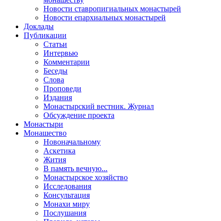
Новости ставропигиальных монастырей
Новости епархиальных монастырей
Доклады
Публикации
Статьи
Интервью
Комментарии
Беседы
Слова
Проповеди
Издания
Монастырский вестник. Журнал
Обсуждение проекта
Монастыри
Монашество
Новоначальному
Аскетика
Жития
В память вечную...
Монастырское хозяйство
Исследования
Консультация
Монахи миру
Послушания