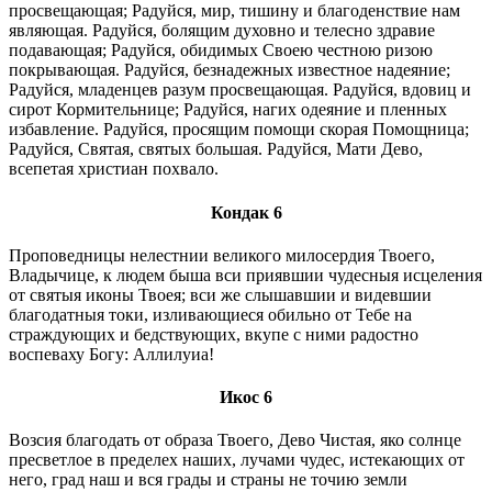
просвещающая; Радуйся, мир, тишину и благоденствие нам
являющая. Радуйся, болящим духовно и телесно здравие
подавающая; Радуйся, обидимых Своею честною ризою
покрывающая. Радуйся, безнадежных известное надеяние;
Радуйся, младенцев разум просвещающая. Радуйся, вдовиц и
сирот Кормительнице; Радуйся, нагих одеяние и пленных
избавление. Радуйся, просящим помощи скорая Помощница;
Радуйся, Святая, святых большая. Радуйся, Мати Дево,
всепетая христиан похвало.
Кондак 6
Проповедницы нелестнии великого милосердия Твоего,
Владычице, к людем быша вси приявшии чудесныя исцеления
от святыя иконы Твоея; вси же слышавшии и видевшии
благодатныя токи, изливающиеся обильно от Тебе на
страждующих и бедствующих, вкупе с ними радостно
воспеваху Богу: Аллилуиа!
Икос 6
Возсия благодать от образа Твоего, Дево Чистая, яко солнце
пресветлое в пределех наших, лучами чудес, истекающих от
него, град наш и вся грады и страны не точию земли