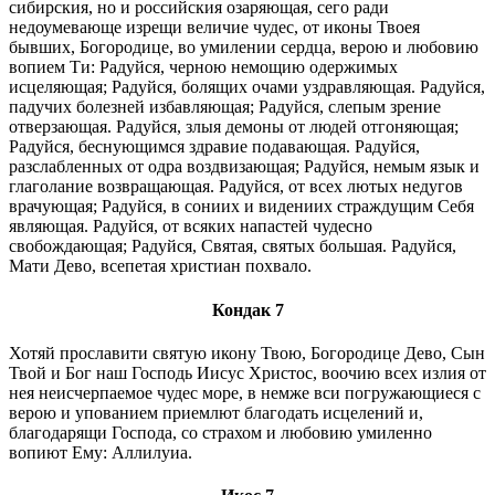
сибирския, но и российския озаряющая, сего ради
недоумевающе изрещи величие чудес, от иконы Твоея
бывших, Богородице, во умилении сердца, верою и любовию
вопием Ти: Радуйся, черною немощию одержимых
исцеляющая; Радуйся, болящих очами уздравляющая. Радуйся,
падучих болезней избавляющая; Радуйся, слепым зрение
отверзающая. Радуйся, злыя демоны от людей отгоняющая;
Радуйся, беснующимся здравие подавающая. Радуйся,
разслабленных от одра воздвизающая; Радуйся, немым язык и
глаголание возвращающая. Радуйся, от всех лютых недугов
врачующая; Радуйся, в сониих и видениих страждущим Себя
являющая. Радуйся, от всяких напастей чудесно
свобождающая; Радуйся, Святая, святых большая. Радуйся,
Мати Дево, всепетая христиан похвало.
Кондак 7
Хотяй прославити святую икону Твою, Богородице Дево, Сын
Твой и Бог наш Господь Иисус Христос, воочию всех излия от
нея неисчерпаемое чудес море, в немже вси погружающиеся с
верою и упованием приемлют благодать исцелений и,
благодарящи Господа, со страхом и любовию умиленно
вопиют Ему: Аллилуиа.