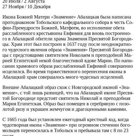
20 Июля / 2 Августа
27 Ноября / 10 Декабря
Ико­на Бо­жи­ей Ма­те­ри «Зна­ме­ние» Аба­лац­кая бы­ла на­пи­са­на
про­то­ди­а­ко­ном То­боль­ско­го ка­фед­раль­но­го со­бо­ра в честь Со­
фии-Пре­муд­ро­сти Бо­жи­ей, Мат­фе­ем, во ис­пол­не­ние обе­та
рас­слаб­лен­но­го кре­стья­ни­на Ев­фи­мия для вновь по­стро­ен­но­
го в Аба­лац­кой оби­те­ли хра­ма Зна­ме­ния Пре­свя­той Бо­го­ро­ди­
цы. Храм этот был по­стро­ен в 1637 го­ду по­сле неод­но­крат­но­
го чу­дес­но­го яв­ле­ния об­ра­за «Зна­ме­ния» Пре­свя­той Бо­го­ро­ди­
цы с пред­сто­я­щи­ми свя­ти­те­лем Ни­ко­ла­ем и пре­по­доб­ной Ма­
ри­ей Еги­пет­ской некой бла­го­че­сти­вой вдо­ве Ма­рии. По на­пи­
са­нии хра­мо­во­го об­ра­за рас­слаб­лен­ный Ев­фи­мий со­вер­шен­но
ис­це­лил­ся. Во вре­мя тор­же­ствен­но­го пе­ре­не­се­ния ико­ны в
Аба­лац­кий храм со­вер­ша­лось мно­го чу­дес­ных ис­це­ле­ний.
Внешне Аба­лац­кий об­раз схож с Нов­го­род­ской ико­ной «Зна­
ме­ние», с той лишь раз­ни­цей, что на Аба­лац­кой иконе Пре­свя­
той Бо­го­ро­ди­це пред­сто­ят свя­ти­тель Ни­ко­лай и пре­по­доб­ная
Ма­рия Еги­пет­ская. Об­раз был по­ме­щен в се­реб­ря­ную с по­зо­
ло­той ри­зу и укра­шен жем­чу­гом и дра­го­цен­ны­ми кам­ня­ми.
С 1665 го­да был уста­нов­лен еже­год­ный крест­ный ход, ко­гда
чу­до­твор­ная ико­на «Зна­ме­ние» при огром­ном сте­че­нии бо­го­
моль­цев пе­ре­но­си­лась в То­больск и пре­бы­ва­ла там с 8 по 23
июля.