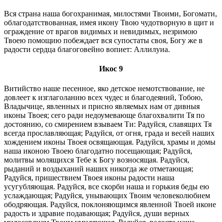
Вся страна наша богохранимая, милостями Твоими, Богомати,
облагодатствованная, имея икону Твою чудотворную в щит и
ограждение от врагов видимых и невидимых, незримою
Твоею помощию побеждает вся супостаты своя, Богу же в
радости сердца благоговейно вопиет: Аллилуиа.
Икос 9
Витийство наше песенное, яко детское немотствование, не
довлеет к изглаголанию всех чудес и благодеяний, Тобою,
Владычице, явленных и присно являемых нам от дивныя
иконы Твоея; сего ради недоумевающе благохвалити Тя по
достоянию, со смирением взываем Ти: Радуйся, славящих Тя
всегда прославляющая; Радуйся, от огня, града и весей наших
хождением иконы Твоея освящающая. Радуйся, храмы и домы
наша иконою Твоею благодатно посещающая; Радуйся,
молитвы молящихся Тебе к Богу возносящая. Радуйся,
рыданий и воздыханий наших никогда же отметающая;
Радуйся, пришествием Твоея иконы радости наша
усугубляющая. Радуйся, все скорби наша и горькия беды ею
услаждающая; Радуйся, унывающих Твоим человеколюбием
ободряющая. Радуйся, поклоняющимся явленной Твоей иконе
радость и здравие подавающая; Радуйся, души верных