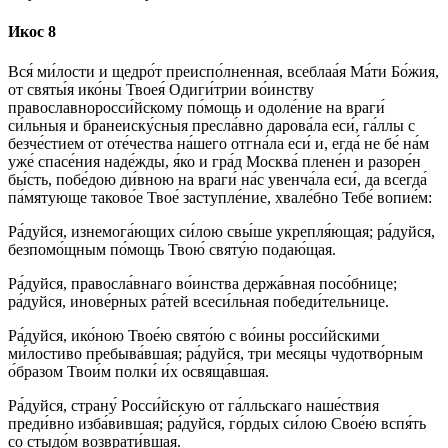
Икос 8
Вся́ ми́лости и щедро́т преиспо́лненная, всеблаа́я Ма́ти Бо́жия,
от святы́я ико́ны Твоея́ Одиги́трии во́инству
православноросси́йскому по́мощь и одоле́ние на враги́
си́льныя и бранеиску́сныя пресла́вно дарова́ла еси́, га́ллы с
безче́стием от оте́чества на́шего отгна́ла еси́ и, егда́ не бе́ на́м
уже́ спасе́ния наде́жды, я́ко и гра́д Москва́ плене́н и разоре́н
бы́сть, побе́дою ди́вною на враги́ на́с увенча́ла еси́, да всегда́
па́мятующе таково́е Твое́ заступле́ние, хвале́бно Тебе́ вопие́м:
Ра́дуйся, изнемога́ющих си́лою свы́ше укрепля́ющая; ра́дуйся,
безпомо́щным по́мощь Твою́ святу́ю подаю́щая.
Ра́дуйся, правосла́внаго во́инства держа́вная посо́бнице;
ра́дуйся, инове́рных ра́тей всеси́льная победи́тельнице.
Ра́дуйся, ико́ною Твое́ю свято́ю с во́ины росси́йскими
ми́лостиво пребыва́вшая; ра́дуйся, три ме́сяцы чудотво́рным
о́бразом Твои́м полки́ и́х освяща́вшая.
Ра́дуйся, страну́ Росси́йскую от га́лльскаго наше́ствия
преди́вно изба́вившая; ра́дуйся, го́рдых си́лою Свое́ю вспя́ть
со стыдо́м возврати́вшая.