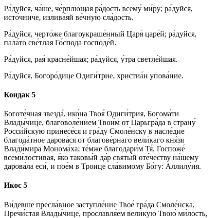
Ра́дуйся, ча́ше, че́рплющая ра́дость всему́ ми́ру; ра́дуйся,
исто́чниче, излива́яй ве́чную сла́дость.
Ра́дуйся, черто́же благоукраше́нный Царя́ царе́й; ра́дуйся,
пала́то све́тлая Го́спода господе́й.
Ра́дуйся, рая́ красне́йшая; ра́дуйся, у́тра светле́йшая.
Ра́дуйся, Богоро́дице Одиги́трие, христиа́н упова́ние.
Кондак 5
Боготе́чная звезда́, ико́на Твоя́ Одиги́трия, Богома́ти
Влады́чице, благоволе́нием Твои́м от Царьгра́да в страну́
Росси́йскую принесе́ся и гра́ду Смоле́нску в насле́дие
благода́тное дарова́ся от благове́рнаго вели́каго кня́зя
Влади́мира Монома́ха; те́мже благодари́м Тя́, Госпоже́
всеми́лостивая, я́ко таковы́й да́р святы́й оте́честву на́шему
дарова́ла еси́, и пое́м в Троице сла́вимому Бо́гу: Аллилу́ия.
Икос 5
Ви́девше пресла́вное заступле́ние Твое́ гра́да Смоле́нска,
Пречи́стая Влады́чице, прославля́ем великую Твою́ ми́лость,