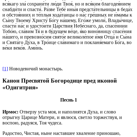
вся́каго зла́ сохрани́ти лю́ди Твоя́, но и вся́ким благодея́нием
снабди́ти и спасти́. Ра́зве Тебе́ ины́я предста́тельницы в беда́х
и обстоя́ниих и те́плыя хода́таицы о на́с гре́шных не и́мамы к
Сы́ну Твоему́ Христу́ Бо́гу на́шему, Его́же умоли́, Влады́чице,
спасти́ на́с и удосто́ити Ца́рствия Небе́снаго, да, спасе́ннии
Тобо́ю, сла́вим Тя́ и в бу́дущем ве́це, я́ко вино́вницу спасе́ния
на́шего, и превозно́сим свято́е великоле́пое и́мя Отца́ и Сы́на
и Свята́го Ду́ха, в Тро́ице сла́вимаго и покланя́емаго Бо́га, во
ве́ки веко́в. Ами́нь.
[1]
Новодевичий монастырь.
Канон Пресвятой Богородице пред иконой
«Одигитрия»
Песнь 1
Ирмос:
Отверзу уста моя, и наполнятся Духа, и слово
отрыгну Царице Матери, и явлюся, светло торжествуя, и
воспою, радуяся, Тоя чудеса.
Радостно, Чистая, ныне наставшее хваление приношаю,