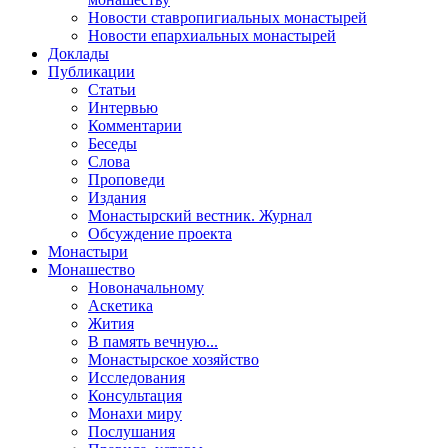
Новости ставропигиальных монастырей
Новости епархиальных монастырей
Доклады
Публикации
Статьи
Интервью
Комментарии
Беседы
Слова
Проповеди
Издания
Монастырский вестник. Журнал
Обсуждение проекта
Монастыри
Монашество
Новоначальному
Аскетика
Жития
В память вечную...
Монастырское хозяйство
Исследования
Консультация
Монахи миру
Послушания