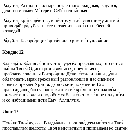
Ра́дуйся, Агнца и Па́стыря нетле́ннаго ро́ждшая; ра́дуйся,
де́вство и сла́ву Ма́тере в Себе́ сочета́вшая.
Ра́дуйся, кри́не де́вства, к чи́стому и де́вственному житию́
приводя́й; ра́дуйся, цве́те нетле́ния, к жи́зни небе́сней
возводя́й.
Ра́дуйся, Богоро́дице Одиги́трие, христиа́н упова́ние.
Кондак 12
Благода́ть Бо́жия де́йствует в чудесе́х пресла́вных, от святы́я
ико́ны Твоея́ Одиги́трии явля́емых, пречи́стая и
преблагослове́нная Богоро́дице Де́во, е́юже и на́ши ду́ши
облагодати́, мра́к грехо́вный разгоня́ющи в на́с сия́нием
Со́лнца пра́вды Христа́, да во све́те повеле́ний Его́
правоходя́ще, богоуго́дно житие́ сие́ вре́менное поживе́м в
чистоте́ и пра́вде и сподо́бимся блаже́нство ве́чное получи́ти
и со избра́нными пе́ти Ему́: Аллилу́ия.
Икос 12
Пою́ще Твоя́ чудеса́, Влады́чице, пропове́дуем ми́лости Твоя́,
прославля́ем щедро́ты Твоя́ неисче́тныя и припа́даем ко святе́й