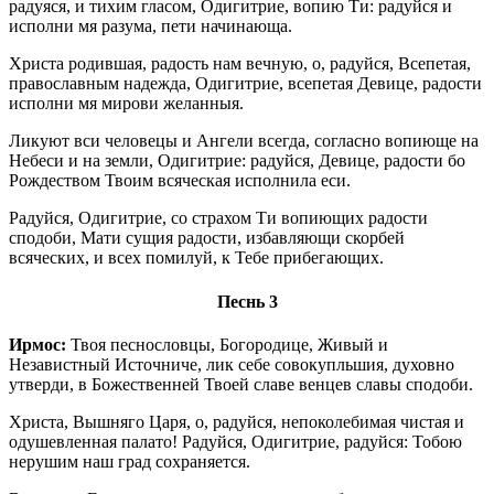
радуяся, и тихим гласом, Одигитрие, вопию Ти: радуйся и
исполни мя разума, пети начинающа.
Христа родившая, радость нам вечную, о, радуйся, Всепетая,
православным надежда, Одигитрие, всепетая Девице, радости
исполни мя мирови желанныя.
Ликуют вси человецы и Ангели всегда, согласно вопиюще на
Небеси и на земли, Одигитрие: радуйся, Девице, радости бо
Рождеством Твоим всяческая исполнила еси.
Радуйся, Одигитрие, со страхом Ти вопиющих радости
сподоби, Мати сущия радости, избавляющи скорбей
всяческих, и всех помилуй, к Тебе прибегающих.
Песнь 3
Ирмос:
Твоя песнословцы, Богородице, Живый и
Независтный Источниче, лик себе совокупльшия, духовно
утверди, в Божественней Твоей славе венцев славы сподоби.
Христа, Вышняго Царя, о, радуйся, непоколебимая чистая и
одушевленная палато! Радуйся, Одигитрие, радуйся: Тобою
нерушим наш град сохраняется.