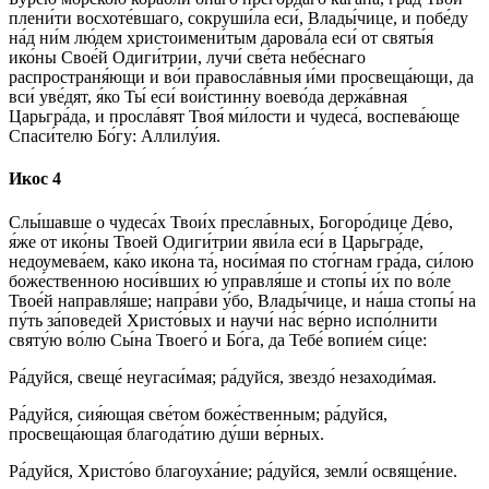
плени́ти восхоте́вшаго, сокруши́ла еси́, Влады́чице, и побе́ду
на́д ни́м лю́дем христоимени́тым дарова́ла еси́ от святы́я
ико́ны Свое́й Одиги́трии, лучи́ све́та небе́снаго
распространя́ющи и во́и правосла́вныя и́ми просвеща́ющи, да
вси́ уве́дят, я́ко Ты́ еси́ вои́стинну воево́да держа́вная
Царьгра́да, и просла́вят Твоя́ ми́лости и чудеса́, воспева́юще
Спаси́телю Бо́гу: Аллилу́ия.
Икос 4
Слы́шавше о чудеса́х Твои́х пресла́вных, Богоро́дице Де́во,
я́же от ико́ны Твоей Одиги́трии яви́ла еси́ в Царьгра́де,
недоумева́ем, ка́ко ико́на та́, носи́мая по сто́гнам гра́да, си́лою
боже́ственною носи́вших ю́ управля́ше и стопы́ и́х по во́ле
Твое́й направля́ше; напра́ви у́бо, Влады́чице, и на́ша стопы́ на
пу́ть за́поведей Христо́вых и научи́ на́с ве́рно испо́лнити
святу́ю во́лю Сы́на Твоего́ и Бо́га, да Тебе́ вопие́м си́це:
Ра́дуйся, свеще́ неугаси́мая; ра́дуйся, звездо́ незаходи́мая.
Ра́дуйся, сия́ющая све́том боже́ственным; ра́дуйся,
просвеща́ющая благода́тию ду́ши ве́рных.
Ра́дуйся, Христо́во благоуха́ние; ра́дуйся, земли́ освяще́ние.