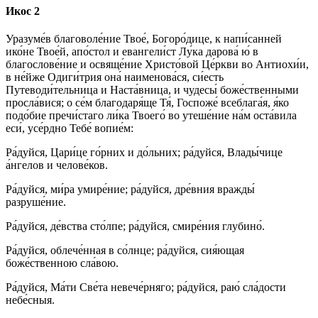
Икос 2
Уразуме́в благоволе́ние Твое́, Богоро́дице, к напи́санней
ико́не Твое́й, апо́стол и евангели́ст Лу́ка дарова́ ю́ в
благослове́ние и освяще́ние Христо́вой Це́ркви во Антиохи́и,
в не́йже Одиги́трия она́ наименова́ся, си́есть
Путеводи́тельница и Наста́вница, и чудесы́ боже́ственными
просла́вися; о се́м благодаря́ще Тя́, Госпоже́ всеблага́я, я́ко
подо́бие пречи́стаго ли́ка Твоего́ во утеше́ние на́м оста́вила
еси́, усе́рдно Тебе́ вопие́м:
Ра́дуйся, Цари́це го́рних и до́льних; ра́дуйся, Влады́чице
а́нгелов и челове́ков.
Ра́дуйся, ми́ра умире́ние; ра́дуйся, дре́вния вражды́
разруше́ние.
Ра́дуйся, де́вства сто́лпе; ра́дуйся, смире́ния глубино́.
Ра́дуйся, облече́нная в со́лнце; ра́дуйся, сия́ющая
боже́ственною сла́вою.
Ра́дуйся, Ма́ти Све́та невече́рняго; ра́дуйся, раю́ сла́дости
небе́сныя.