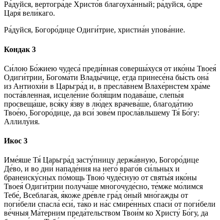
Ра́дуйся, вертогра́де Христо́в благоуха́нный; ра́дуйся, о́дре
Царя́ вели́каго.
Ра́дуйся, Богоро́дице Одиги́трие, христиа́н упова́ние.
Кондак 3
Си́лою Бо́жиею чудеса́ преди́вная соверша́хуся от ико́ны Твоея́
Одиги́трии, Богома́ти Влады́чице, егда́ принесе́на бы́сть она́
из Антиохи́и в Царьгра́д и, в пресла́внем Влахе́рнстем хра́ме
поста́вленная, исцеле́ние боля́щим подава́ше, слепы́я
просвеща́ше, вся́ку я́зву в лю́дех врачева́ше, благода́тию
Твое́ю, Богоро́дице, да вси́ зове́м просла́вльшему Тя́ Бо́гу:
Аллилу́ия.
Икос 3
Име́яше Тя́ Царьгра́д засту́пницу держа́вную, Богоро́дице
Де́во, и во дни́ нападе́ния на него́ враго́в си́льных и
бранеиску́сных по́мощь Твою́ чуде́сную от святы́я ико́ны
Твоея́ Одиги́трии получа́ше многочуде́сно, те́мже мо́лимся
Тебе́, Всеблага́я, я́коже дре́вле гра́д о́ный мно́гажды от
поги́бели спасла́ еси́, та́ко и на́с смире́нных спаси́ от поги́бели
ве́чныя Ма́терним преда́тельством Твои́м ко Христу́ Бо́гу, да