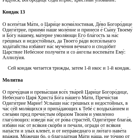
Кондак 13
О всепе́тая Ма́ти, о Цари́це всеми́лостивая, Де́во Богоро́дице
Одиги́трие, приими́ на́ше моле́ние и принеси́ е́ Сы́ну Твоему́
и Бо́гу на́шему, ма́терне умоля́ющи Его́ бла́гость за на́с
гре́шных и недосто́йных, да Твоего́ ра́ди всеси́льнаго
хода́тайства изба́вит на́с муче́ния ве́чнаго и сподо́бит
Ца́рствие Небе́сное получи́ти и со а́нгелы воспева́ти Ему́:
Аллилу́ия.
Сей кондак читается трижды, затем 1-й икос и 1-й кондак.
Молитва
О пречу́дная и превы́сшая все́х тва́рей Цари́це Богоро́дице,
Небе́снаго Царя́ Христа́ Бо́га на́шего Ма́ти, Пречи́стая
Одиги́трие Мари́е! Услы́ши на́с гре́шных и недосто́йных, в
ча́с се́й моля́щихся и припа́дающих к Тебе́ с воздыха́нием и
слеза́ми пред пречи́стым о́бразом Твои́м и умиле́нно
глаго́лющих: изведи́ на́с от ро́ва страсте́й, Одиги́трие блага́я,
изба́ви на́с от вся́кия ско́рби и печа́ли, огради́ от вся́кия
напа́сти и злы́х клеве́т, и от непра́веднаго и лю́таго наве́та
вра́жия. Мо́жеши бо, о благода́тная Ма́ти на́ша, не то́чию от