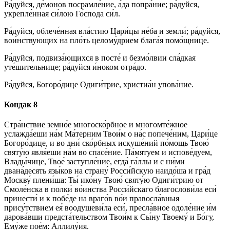
Ра́дуйся, де́монов посрамле́ние, а́да попра́ние; ра́дуйся,
укрепле́нная си́лою Го́спода си́л.
Ра́дуйся, облече́нная вла́стию Цари́цы не́ба и земли́; ра́дуйся,
вои́нствующих на пло́ть целому́дрием блага́я помо́щнице.
Ра́дуйся, подвиза́ющихся в посте́ и безмо́лвии сла́дкая
уте́шительнице; ра́дуйся и́ноком отра́до.
Ра́дуйся, Богоро́дице Одиги́трие, христиа́н упова́ние.
Кондак 8
Стра́нствие земно́е многоско́рбное и многомте́жное
услажда́еши на́м Ма́терним Твои́м о на́с попече́ним, Цари́це
Богоро́дице, и во дни́ ско́рбных искуше́ний по́мощь Твою́
святу́ю явля́еши на́м во спасе́ние. Па́мятуем и испове́дуем,
Влады́чице, Твое́ заступле́ние, егда́ га́ллы и с ни́ми
двана́десять язы́ков на страну́ Росси́йскую наидо́ша и гра́д
Москву́ плени́ша: Ты́ ико́ну Твою́ святу́ю Одиги́трию от
Смоле́нска в полки́ во́инства Росси́йскаго благослови́ла еси́
принести́ и к побе́де на враго́в во́и правосла́вныя
прису́тствием ея́ воодушеви́ла еси́, пресла́вное одоле́ние и́м
дарова́вши предста́тельством Твои́м к Сы́ну Твоему́ и Бо́гу,
Ему́же пое́м: Аллилу́ия.