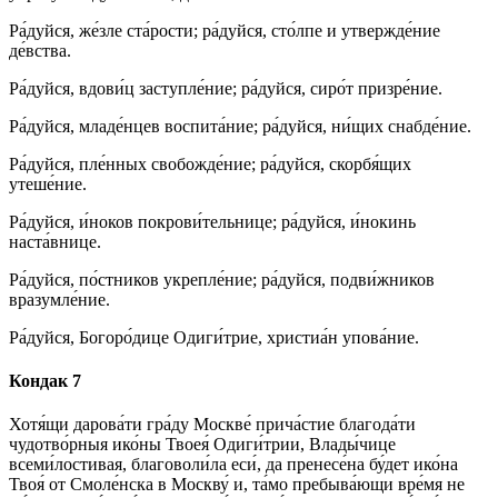
Ра́дуйся, же́зле ста́рости; ра́дуйся, сто́лпе и утвержде́ние
де́вства.
Ра́дуйся, вдови́ц заступле́ние; ра́дуйся, сиро́т призре́ние.
Ра́дуйся, младе́нцев воспита́ние; ра́дуйся, ни́щих снабде́ние.
Ра́дуйся, пле́нных свобожде́ние; ра́дуйся, скорбя́щих
утеше́ние.
Ра́дуйся, и́ноков покрови́тельнице; ра́дуйся, и́нокинь
наста́внице.
Ра́дуйся, по́стников укрепле́ние; ра́дуйся, подви́жников
вразумле́ние.
Ра́дуйся, Богоро́дице Одиги́трие, христиа́н упова́ние.
Кондак 7
Хотя́щи дарова́ти гра́ду Москве́ прича́стие благода́ти
чудотво́рныя ико́ны Твоея́ Одиги́трии, Влады́чице
всеми́лостивая, благоволи́ла еси́, да пренесе́на бу́дет ико́на
Твоя́ от Смоле́нска в Москву́ и, та́мо пребыва́ющи вре́мя не