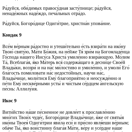
Ра́дуйся, оби́димых правосу́дная засту́пнице; ра́дуйся,
ненаде́жных наде́ждо, печа́льных отра́до.
Ра́дуйся, Богоро́дице Одиги́трие, христиа́н упова́ние.
Кондак 9
Все́м ве́рным ра́достно и утеши́тельно е́сть взира́ти на ико́ну
Твою́ святу́ю, Ма́ти Бо́жия, на не́йже Тя́ зри́м на Богомладе́нца
Го́спода на́шего Иису́са Христа́ умиле́нно взира́ющую. Мо́лим
Та́, Всеблага́я, я́ко Ма́терь вся́ содержа́щаго в десни́це Свое́й
Влады́ки, воззри́ и на на́с ми́лостиво и умиле́нно, и умоли́ Его́
бла́гость поми́ловати на́с недосто́йных, научи на́с,
Влады́чице, моли́тися Ему́ благоприя́тно и неосужде́нно и
пе́ти Ему́ нескве́рными усты́ и чи́стым се́рдцем а́нгельскую
пе́снь: Аллилу́ия.
Икос 9
Вити́йство на́ше пе́сненное не довле́ет к прославле́нию
мно́гих Твои́х чуде́с, Богоро́дице Влады́чице, я́же от святы́я
ико́ны Твоея́ Одиги́трии яви́ла еси́ и при́сно явля́еши ве́рным;
оба́че Ты́, я́ко вои́стинну блага́я Ма́ти, ве́ру и усе́рдие на́ше