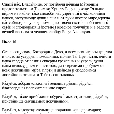
Спаси́ на́с, Влады́чице, от поги́бели ве́чныя Ма́терним
предста́тельством Твои́м ко Христу́ Бо́гу и, я́коже Тя́ ны́не
ви́дим на ико́не, та́ко сподо́би на́с узре́ти Тя́ в ча́с кончи́ны
на́шея, заступа́ющу ду́ши на́ша и от руки́ лю́таго мироде́ржца
на́с соблюда́ющую, да по́мощию Твое́ю свято́ю избе́гнем его́
сете́й и сподо́бимся Ца́рствие Небе́сное получи́ти и в ра́дости
ве́чней воспева́ти человеколю́бцу Бо́гу: Аллилу́ия.
Икос 10
Стена́ еси́ де́вам, Богоро́дице Де́во, и все́м ревни́телем де́вства
и чистоты́ усе́рдная помо́щница; мо́лим Тя́, Пречи́стая, очи́сти
на́ша сердца́ от вся́кия скве́рны грехо́вныя и украси́ ду́ши
на́ша целому́дрием и чистото́ю, да невреди́ми пребу́дем от
все́х искуше́ний ми́ра, пло́ти и диа́вола и сподо́бимся
досто́йно возглаша́ти Тебе́ пе́сни таковы́я:
Ра́дуйся, до́брая младопита́тельнице де́вам; ра́дуйся,
благосе́рдная попечи́тельнице сиро́т.
Ра́дуйся, ти́хое прибе́жище обурева́емых страстьми́; ра́дуйся,
приста́нище смуща́емых искуше́ньми.
Ра́дуйся, мздовоздая́тельнице подви́жников целому́дрия;