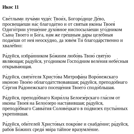
Икос 11
Све́тлыми луча́ми чуде́с Твои́х, Богоро́дице Де́во,
просвеща́еши на́с благода́тно и от святы́я ико́ны Твоея́
Одиги́трии утеше́ние духо́вное ниспосыла́еши уго́дником
Сы́на Твоего́ и Бо́га, на́м же гре́шным да́ры целе́бныя
подае́ши от нея́ неоску́дно, да зове́м Ти́ благода́рственно и
хвале́бно:
Ра́дуйся, избра́нником Бо́жиим любо́вь Твою́ святу́ю
явля́ющая; ра́дуйся, уго́дником Госпо́дним веле́ния небе́сныя
открыва́ющая.
Ра́дуйся, святи́теля Христо́ва Митрофа́на Воро́нежскаго
ико́ною Твое́ю облагода́тствовавшая; ра́дуйся, преподо́бнаго
Се́ргия Ра́донежскаго посеще́ния Твоего́ сподо́бльшая.
Ра́дуйся, преподо́бнаго Кири́лла Белоезе́рскаго гла́сом от
ико́ны Твоея́ на Белоо́зеро наста́вившая; ра́дуйся,
преподо́бнаго Савва́тия Солове́цкаго в по́двизех пусты́нных
укрепи́вшая.
Ра́дуйся, оби́телей Христо́вых покро́ве и снабде́ние; ра́дуйся,
рабо́в Бо́жиих среди́ ми́ра та́йное вразумле́ние.