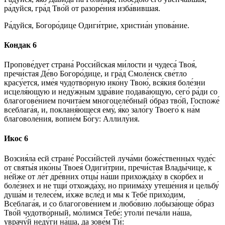
ра́дуйся, гра́д Тво́й от разоре́ния изба́вившая.
Ра́дуйся, Богоро́дице Одиги́трие, христиа́н упова́ние.
Кондак 6
Пропове́дует страна́ Росси́йская ми́лости и чудеса́ Твоя́,
пречи́стая Де́во Богоро́дице, и гра́д Смоле́нск све́тло
красу́ется, име́я чудотво́рную ико́ну Твою́, вся́кия боле́зни
исцеля́ющую и неду́жным здра́вие подава́ющую, сего́ ра́ди со
благогове́нием почита́ем многоцеле́бный о́браз тво́й, Госпоже́
всеблага́я, и, покланя́ющеся ему́, я́ко зало́гу Твоего́ к на́м
благоволе́ния, вопие́м Бо́гу: Аллилу́ия.
Икос 6
Возсия́ла есй стране́ Росси́йстей луча́ми боже́ственных чуде́с
от святы́я ико́ны Твоея́ Одиги́трии, пречи́стая Влады́чице, к
не́йже от ле́т дре́вних отцы́ на́ши прихожда́ху в ско́рбех и
боле́знех и не тщи́ отхожда́ху, но приима́ху утеше́ния и цельбу́
душа́м и телесе́м, и́хже всле́д и мы к Тебе́ прихо́дим,
Всеблага́я, и со благогове́нием и любо́вию лобыза́юще о́браз
Тво́й чудотво́рный, мо́лимся Тебе́: утоли́ печа́ли на́ша,
уврачу́й неду́ги на́ша, да зове́м Ти́: