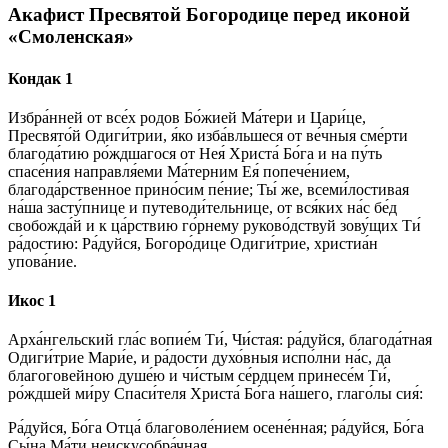
Акафист Пресвятой Богородице перед иконой
«Смоленская»
Кондак 1
Избра́нней от все́х родов Бо́жией Ма́тери и Цари́це,
Пресвято́й Одиги́трии, я́ко изба́вльшеся от ве́чныя сме́рти
благода́тию ро́ждшагося от Нея́ Христа́ Бо́га и на пу́ть
спасе́ния направля́еми Ма́терним Ея́ попече́нием,
благода́рственное прино́сим пе́ние; Ты́ же, всеми́лостивая
на́ша засту́пнице и путеводи́тельнице, от вся́ких на́с бе́д
свобожда́й и к ца́рствию го́рнему руково́дствуй зову́щих Ти́
ра́достию: Ра́дуйся, Богоро́дице Одиги́трие, христиа́н
упова́ние.
Икос 1
Арха́нгельский гла́с вопие́м Ти́, Чи́стая: ра́дуйся, благода́тная
Одиги́трие Мари́е, и ра́дости духо́вныя испо́лни на́с, да
благоговейною душе́ю и чи́стым се́рдцем принесе́м Ти́,
ро́ждшей ми́ру Спаси́теля Христа́ Бо́га на́шего, глаго́лы сия́:
Ра́дуйся, Бо́га Отца́ благоволе́нием осене́нная; ра́дуйся, Бо́га
Сы́на Ма́ти неискусобра́чная.