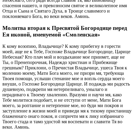
Небеснаго; сего ради всегда славим Тя, яко Виновницу
спасения нашего, и превозносим святое и великолепное имя
Отца и Сына и Святаго Духа, в Троице славимого и
поклоняемаго Бога, во веки веков. Аминь.
Молитва вторая к Пресвятой Богородице перед
Ея иконой, именуемой «Смоленская»
К кому возопию, Владычице? К кому прибегну в горести
моей, аще не к Тебе, Госпоже Владычице Богородице, Царице
Небесная? Кто плач мой и воздыхание мое приимет, аще не
Ты, о Пренепорочная, Надеждо христиан и Прибежище
грешным? Приклони, о Пречистая Владычице, ушеса Твоя к
молению моему, Мати Бога моего, не призри мя, требующа
Твоея помощи, услыши стенание мое и вопль сердца моего
внуши, о Госпоже Богородице Царице. И подаждь ми радость
душевную, подкрепи мя нетерпеливаго, унылаго и
нерадиваго к Твоему хвалению. Вразуми и научи мя, како
Тебе молитися подобает, и не отступи от мене, Мати Бога
моего, за роптание и нетерпение мое, но буди ми покров и
заступление в жизни моей и приведи мя к тихому пристанищу
блаженнаго онаго покоя, и сопричти мя к лику избраннаго
Твоего стада и тамо удостой мя воспевати и славити Тя во
веки. Аминь.