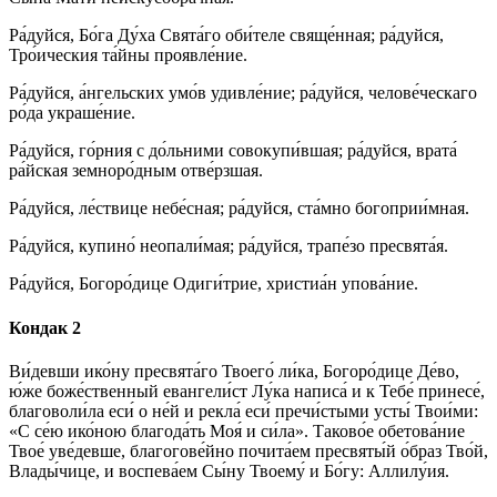
Ра́дуйся, Бо́га Ду́ха Свята́го оби́теле свяще́нная; ра́дуйся,
Тро́ическия та́йны проявле́ние.
Ра́дуйся, а́нгельских умо́в удивле́ние; ра́дуйся, челове́ческаго
ро́да украше́ние.
Ра́дуйся, го́рния с до́льними совокупи́вшая; ра́дуйся, врата́
ра́йская земноро́дным отве́рзшая.
Ра́дуйся, ле́ствице небе́сная; ра́дуйся, ста́мно богоприи́мная.
Ра́дуйся, купино́ неопали́мая; ра́дуйся, трапе́зо пресвята́я.
Ра́дуйся, Богоро́дице Одиги́трие, христиа́н упова́ние.
Кондак 2
Ви́девши ико́ну пресвята́го Твоего́ ли́ка, Богоро́дице Де́во,
ю́же боже́ственный евангели́ст Лу́ка написа́ и к Тебе́ принесе́,
благоволи́ла еси́ о не́й и рекла́ еси́ пречи́стыми усты́ Твои́ми:
«С се́ю ико́ною благода́ть Моя́ и си́ла». Таково́е обетова́ние
Твое́ уве́девше, благогове́йно почита́ем пресвяты́й о́браз Тво́й,
Влады́чице, и воспева́ем Сы́ну Твоему́ и Бо́гу: Аллилу́ия.