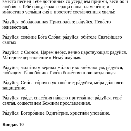
вме́сто пе́сней Тебе́ досто́йных со усе́рдием приими́, ве́си бо и
любо́вь к Тебе́ на́шу, е́юже сердца́ на́ша пламене́ют, и
ми́лостиво услы́ши сия́ в простоте́ соста́вленныя хвалы́:
Ра́дуйся, обра́дованная Присноде́во; ра́дуйся, Неве́сто
неневе́стная.
Ра́дуйся, селе́ние Бо́га Сло́ва; ра́дуйся, оби́теле Святе́йшаго
святы́х.
Ра́дуйся, с Сы́ном, Царе́м небе́с, ве́чно ца́рствующая; ра́дуйся,
Ма́тернее дерзнове́ние к Нему́ иму́щая.
Ра́дуйся, моли́твам ве́рных ми́лостиво вне́млющая; ра́дуйся,
лю́бящим Тя́ любо́вию Твое́ю боже́ственною воздаю́щая.
Ра́дуйся, Сио́на го́рняго украше́ние; ра́дуйся, ми́ра до́льняго
защище́ние.
Ра́дуйся, гра́де, спасе́ния на́шего притека́ние; ра́дуйся, горе́
свята́я, соше́ствием Бо́жиим просла́вленная.
Ра́дуйся, Богоро́дице Одиги́трие, христиа́н упова́ние.
Кондак 10