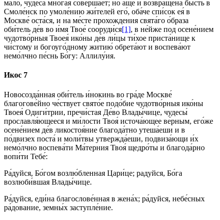
ма́ло, чудеса́ мно́гая соверша́ет; но а́ще и возвращена́ бы́сть в
Смоле́нск по умоле́нию жи́телей его́, оба́че спи́сок ея́ в
Москве́ оста́ся, и на ме́сте прохождения свята́го о́браза
оби́тель де́в во и́мя Твое́ сооруди́ся
[1]
, в не́йже под осене́нием
чудотво́рныя Твоея́ ико́ны де́в ли́цы ти́хое приста́нище к
чи́стому и богоуго́дному житию́ обрета́ют и воспева́ют
немо́лчно пе́снь Бо́гу: Аллилу́ия.
Икос 7
Новосозда́нная оби́тель и́нокинь во гра́де Москве́
благогове́йно че́ствует свято́е подо́бие чудотво́рныя ико́ны
Твоея́ Одиги́трии, пречи́стая Де́во Влады́чице, чудесы́
прославля́ющееся и ми́лости Твоя́ источа́ющее ве́рным, его́же
осене́нием де́в ликостоя́ние благода́тно утеша́еши и в
по́двизех поста́ и моли́твы утвержда́еши, подвиза́ющи и́х
немо́лчно воспева́ти Ма́терния Твоя́ щедро́ты и благода́рно
вопи́ти Тебе́:
Ра́дуйся, Бо́гом возлю́бленная Цари́це; радуйся, Бо́га
возлюби́вшая Влады́чице.
Ра́дуйся, еди́на благослове́нная в жена́х; ра́дуйся, небе́сных
ра́дование, земны́х заступле́ние.