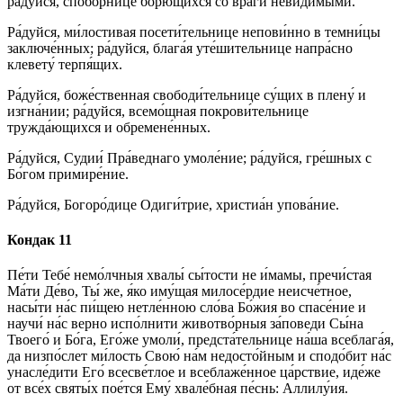
ра́дуйся, спобо́рнице борю́щихся со враги́ неви́димыми.
Ра́дуйся, ми́лостивая посети́тельнице непови́нно в темни́цы
заключе́нных; ра́дуйся, блага́я уте́шительнице напра́сно
клевету́ терпя́щих.
Ра́дуйся, боже́ственная свободи́тельнице су́щих в плену́ и
изгна́нии; ра́дуйся, всемо́щная покрови́тельнице
тружда́ющихся и обремене́нных.
Ра́дуйся, Судии́ Пра́веднаго умоле́ние; ра́дуйся, гре́шных с
Бо́гом примире́ние.
Ра́дуйся, Богоро́дице Одиги́трие, христиа́н упова́ние.
Кондак 11
Пе́ти Тебе́ немо́лчныя хвалы́ сы́тости не и́мамы, пречи́стая
Ма́ти Де́во, Ты́ же, я́ко иму́щая милосе́рдие неисче́тное,
насы́ти на́с пи́щею нетле́нною сло́ва Бо́жия во спасе́ние и
научи́ на́с верно испо́лнити животво́рныя за́поведи Сы́на
Твоего́ и Бо́га, Его́же умоли́, предста́тельнице на́ша всеблага́я,
да низпо́слет ми́лость Свою́ на́м недосто́йным и сподо́бит на́с
унасле́дити Его́ всесве́тлое и всеблаже́нное ца́рствие, иде́же
от все́х святы́х пое́тся Ему́ хвале́бная пе́снь: Аллилу́ия.