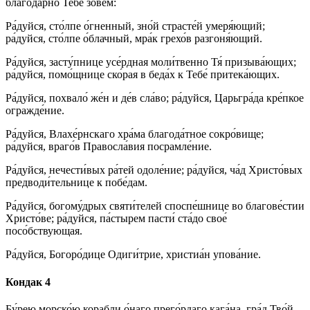
благода́рно Тебе́ зове́м:
Ра́дуйся, сто́лпе о́гненный, зно́й страсте́й умеря́ющий;
ра́дуйся, сто́лпе о́блачный, мра́к грехо́в разгоня́ющий.
Ра́дуйся, засту́пнице усе́рдная моли́твенно Тя́ призыва́ющих;
ра́дуйся, помо́щнице ско́рая в беда́х к Тебе́ притека́ющих.
Ра́дуйся, похвало́ же́н и де́в сла́во; ра́дуйся, Царьгра́да кре́пкое
огражде́ние.
Ра́дуйся, Влахе́рнскаго хра́ма благода́тное сокро́вище;
ра́дуйся, враго́в Правосла́вия посрамле́ние.
Ра́дуйся, нечести́вых ра́тей одоле́ние; ра́дуйся, ча́д Христо́вых
предводи́тельнице к побе́дам.
Ра́дуйся, богому́дрых святи́телей споспе́шнице во благове́стии
Христо́ве; ра́дуйся, па́стырем пасти́ ста́до свое́
посо́бствующая.
Ра́дуйся, Богоро́дице Одиги́трие, христиа́н упова́ние.
Кондак 4
Бу́рею морско́ю корабли о́наго прего́рдаго кага́на, гра́д Тво́й