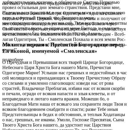
добродетельною жизнию, в общении со Святою Церковью
ске бы­ло уста­нов­ле­но празд­но­вать этот день еже­год­но.
провел остальныя дни земнаго странствия. Предстани мне,
Надеждо всех христиан, в час кончины моея и подкрепи мою
Свя­тая ико­на Бо­жи­ей Ма­те­ри Оди­гит­рии - од­на из глав­ных
веру в смертный тяжкий час. Вознеси за мене,
свя­тынь Рус­ской Церк­ви. Ве­ру­ю­щие по­лу­ча­ли и по­лу­ча­ют от
многопрегрешающаго в жизни сей, Твоя всесильныя молитвы
нее обиль­ную бла­го­дат­ную по­мощь. Ма­терь Бо­жия через
по отшествии моем, да оправдает мене Господь и соделает
Свой свя­той об­раз за­сту­па­ет и под­креп­ля­ет нас, пу­те­вод­ствуя
причастником Его бесконечных радостей. Аминь.
ко спа­се­нию, и мы взы­ва­ем к Ней: "Ты вер­ным лю­дям - Все­б­
ла­гая Оди­гит­рия, Ты - Смо­лен­ская По­хва­ла и всея зем­ли Рос­
Молитва первая к Пресвятой Богородице перед
сий­ския - утвер­жде­ние! Ра­дуй­ся, Оди­гит­рие, хри­сти­а­ном спа­
се­ние!"
Ея иконой, именуемой «Смоленская»
подробнее
О Пречудная и Превышшая всех тварей Царице Богородице,
Небеснаго Царя Христа Бога нашего Мати, Пречистая
Одигитрие Марие! Услыши нас грешных и недостойных в час
сей молящихся и припадающих к Твоему Пречистому Образу
со слезами и умиленно глаголющих: изведи нас от рова
страстей, Владычице Преблагая, избави нас от всякия скорби
и печали, огради от всякия напасти и злыя клеветы, и от
неправеднаго и лютаго навета вражия. Можеши бо, о
Благодатная Мати наша от всякаго зла сохранити люди Твоя и
всяким благодеянием снабдити и спасти; разве Тебе иныя
Предстательницы в бедах и обстояниях, и теплыя Ходатаицы
о нас, грешных, не имамы. Умоли, Госпоже Пресвятая, Сына
Твоего Христа Бога нашего, да удостоит нас Царствия