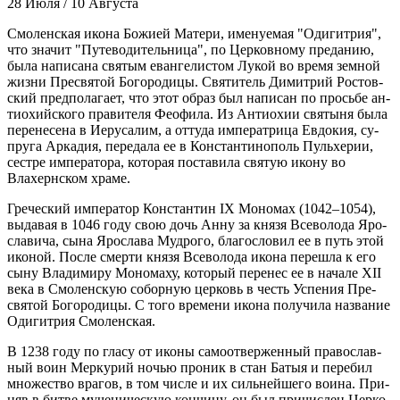
28 Июля / 10 Августа
Смо­лен­ская ико­на Бо­жи­ей Ма­те­ри, име­ну­е­мая "Оди­гит­рия",
что зна­чит "Пу­те­во­ди­тель­ни­ца", по Цер­ков­но­му пре­да­нию,
бы­ла на­пи­са­на свя­тым еван­ге­ли­стом Лу­кой во вре­мя зем­ной
жиз­ни Пре­свя­той Бо­го­ро­ди­цы. Свя­ти­тель Ди­мит­рий Ро­стов­
ский пред­по­ла­га­ет, что этот об­раз был на­пи­сан по прось­бе ан­
тио­хий­ско­го пра­ви­те­ля Фе­о­фи­ла. Из Ан­тио­хии свя­ты­ня бы­ла
пе­ре­не­се­на в Иеру­са­лим, а от­ту­да им­пе­ра­три­ца Ев­до­кия, су­
пру­га Ар­ка­дия, пе­ре­да­ла ее в Кон­стан­ти­но­поль Пульхе­рии,
сест­ре им­пе­ра­то­ра, ко­то­рая по­ста­ви­ла свя­тую ико­ну во
Влахерн­ском хра­ме.
Гре­че­ский им­пе­ра­тор Кон­стан­тин IХ Мо­но­мах (1042–1054),
вы­да­вая в 1046 го­ду свою дочь Ан­ну за кня­зя Все­во­ло­да Яро­
сла­ви­ча, сы­на Яро­сла­ва Муд­ро­го, бла­го­сло­вил ее в путь этой
ико­ной. По­сле смер­ти кня­зя Все­во­ло­да ико­на пе­ре­шла к его
сы­ну Вла­ди­ми­ру Мо­но­ма­ху, ко­то­рый пе­ре­нес ее в на­ча­ле ХII
ве­ка в Смо­лен­скую со­бор­ную цер­ковь в честь Успе­ния Пре­
свя­той Бо­го­ро­ди­цы. С то­го вре­ме­ни ико­на по­лу­чи­ла на­зва­ние
Оди­гит­рия Смо­лен­ская.
В 1238 го­ду по гла­су от ико­ны са­мо­от­вер­жен­ный пра­во­слав­
ный во­ин Мер­ку­рий но­чью про­ник в стан Ба­тыя и пе­ре­бил
мно­же­ство вра­гов, в том чис­ле и их силь­ней­ше­го во­и­на. При­
няв в бит­ве му­че­ни­че­скую кон­чи­ну, он был при­чис­лен Цер­ко­