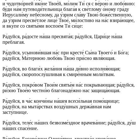
и чудотво́рней ико́не Твое́й, мо́лим Ти́ ся с ве́рою и любо́вию:
бу́ди на́м путеводи́тельница блага́я к све́тлому о́ному гра́ду
Иерусали́му небе́сному, да у́зрим сла́ву Твою́ боже́ственную,
да у́зрим пресве́тлое лице́ Твое́, ми́лостиво на на́с взира́ющее,
и вку́пе со святы́ми воспое́м Ти́ си́це:
Ра́дуйся, ра́досте на́ша пресвята́я; ра́дуйся, Цари́це на́ша
преблагая.
Ра́дуйся, усынови́вшая на́с при кресте́ Сы́на Твоего́ и Бо́га;
ра́дуйся, Ма́тернюю любо́вь Твою́ при́сно явля́ющая.
Ра́дуйся, во благи́х жела́ния на́ша ди́вно исполня́ющая;
ра́дуйся, скоропослу́шливая к смире́нным моли́твам.
Ра́дуйся, покро́вом Твои́м святы́м на́с покрывающая; ра́дуйся,
ри́зою Твое́ю честно́ю благонаде́жно нас защища́ющая.
Ра́дуйся, в ча́с кончи́ны на́шея всеси́льная помо́щнице;
ра́дуйся, на мыта́рствах возду́шных держа́вная на́м
засту́пнице.
Ра́дуйся, теле́с на́ших безвозме́здное врачева́ние; ра́дуйся, ду́ш
на́ших спасе́ние.
Ра́дуйся, Богоро́дице Одиги́трие, христиа́н упова́ние.