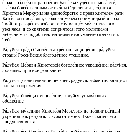
е́юже гра́д се́й от разоре́ния Баты́ева чуде́сно спасла́ еси́,
гла́сом боже́ственным от ико́ны Одиги́трии уго́дника
Христо́ва Мерку́рия на единобо́рство с предводи́телем ра́ти
Баты́евой посла́вши, его́же о́н мече́м свои́м порази́ и гра́д
Тво́й от разоре́ния изба́ви, и са́м венце́м му́ченическим
увенча́ся, и со святы́ми сопричте́ся; того́ моли́твами
небе́сными сподо́би на́с на земли́ неосужде́нно взыва́ти к
Тебе́:
Ра́дуйся, гра́да Смоле́нска кре́пкое защище́ние; ра́дуйся,
страны́ Росси́йския благода́тное утеше́ние.
Ра́дуйся, Це́ркви Христо́вой боголе́пное украше́ние; ра́дуйся,
лю́бящих при́сное ра́дование.
Ра́дуйся, утоли́тельнице печа́лей; ра́дуйся, изба́вительнице от
пле́на и пораже́ния.
Ра́дуйся, боля́щих исцеле́ние; ра́дуйся, уныва́ющих
ободре́ние.
Ра́дуйся, му́ченика Христо́ва Мерку́рия на по́двиг ра́тный
укрепи́вшая; ра́дуйся, гла́сом от ико́ны Твоея́ святы́я его́
воодушеви́вшая.
Ра́дуйся, я́ко Дави́да на Голиа́фа, побе́дою его́ увенча́вшая;