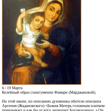
6 / 19 Марта
Келейный образ схиигумении Фамари (Марджановой).
На этой иконе, по описанию духовника обители епископа
Арсения (Жадановского) «Божия Матерь головным платком
прикрывает и как бы от кого защищает Богомладенца, а Он