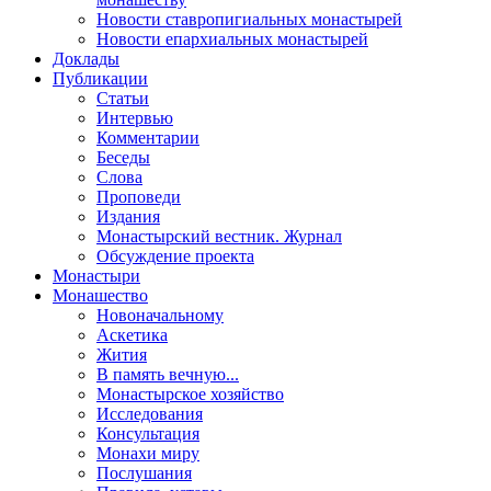
Новости ставропигиальных монастырей
Новости епархиальных монастырей
Доклады
Публикации
Статьи
Интервью
Комментарии
Беседы
Слова
Проповеди
Издания
Монастырский вестник. Журнал
Обсуждение проекта
Монастыри
Монашество
Новоначальному
Аскетика
Жития
В память вечную...
Монастырское хозяйство
Исследования
Консультация
Монахи миру
Послушания