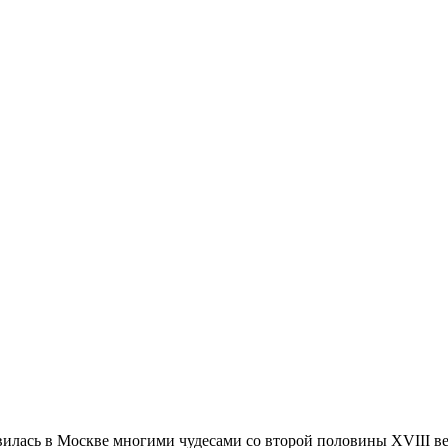
ви­лась в Москве мно­ги­ми чу­де­са­ми со вто­рой по­ло­ви­ны XVIII ве­