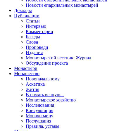
Новости епархиальных монастырей
Доклады
Публикации
Статьи
Интервью
Комментарии
Беседы
Слова
Проповеди
Издания
Монастырский вестник. Журнал
Обсуждение проекта
Монастыри
Монашество
Новоначальному
Аскетика
Жития
В память вечную...
Монастырское хозяйство
Исследования
Консультация
Монахи миру
Послушания
Правила, уставы