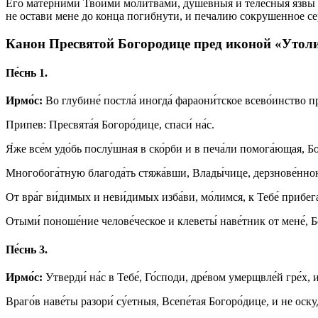
Его матерними Твоими молитвами, душевныя и телесныя язвы и
не остави мене до конца погибнути, и печалию сокрушенное се
Канон Пресвятой Богородице пред иконой «Утоли
Пе́снь 1.
Ирмо́с:
Во глубине́ постла́ иногда́ фараони́тское всево́инство п
Припев: Пресвята́я Богоро́дице, спаси́ на́с.
Я́же все́м удо́бь послу́шная в ско́рби и в печа́ли помога́ющая, Бо
Многобога́тную благода́ть стяжа́вши, Влады́чице, дерзнове́нною Т
От вра́г ви́димых и неви́димых изба́ви, мо́лимся, к Тебе́ прибега
Отыми́ поноше́ние челове́ческое и клеветы́ наве́тник от мене́, Бог
Пе́снь 3.
Ирмо́с:
Утверди́ на́с в Тебе́, Го́споди, дре́вом умерщвле́й гре́х, и
Враго́в наве́ты разори́ су́етныя, Всепе́тая Богоро́дице, и не оск