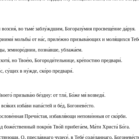
 возсия́, во тьме́ заблу́ждшим, Богоразу́мия просвеще́ние да́руя.
риими́ мольбы́ от на́с, приле́жно призыва́ющих и моля́щихся Тебе
́ды, земноро́днии, позна́вше, ублажа́ем.
и хотя́, но Твое́ю, Богороди́тельнице, кре́постию предвари́.
́с, су́щих в ну́жде, ско́ро предвари́.
оего́ призыва́ю бе́здну: от тли́, Бо́же мя́ возведи́.
ся́ких изба́ви напа́стей и бе́д, Богоневе́сто.
гослове́нная Пречи́стая, избавля́ющи непови́нныя от ско́рби.
 боже́ственный покро́в Тво́й прибега́ем, Ма́ти Христа́ Бо́га.
твующи. О, пресла́внаго чудесе́, в Тебе́ соде́ланнаго, Богоневе́ст