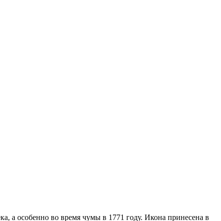
ка, а осо­бен­но во вре­мя чу­мы в 1771 го­ду. Ико­на при­не­се­на в