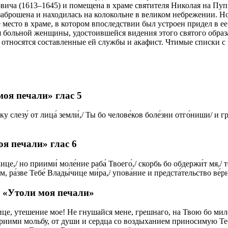
о­ви­ча (1613–1645) и по­ме­ще­на в хра­ме свя­ти­те­ля Ни­ко­лая на Пу­
за­бро­ше­на и на­хо­ди­лась на ко­ло­кольне в ве­ли­ком небре­же­нии. 
е ме­сто в хра­ме, в ко­то­ром впо­след­ствии был устро­ен при­дел в ее
я боль­ной жен­щи­ны, удо­сто­ив­шей­ся ви­де­ния это­го свя­то­го об­ра­
от­но­сят­ся со­став­лен­ные ей служ­бы и ака­фист. Чти­мые спис­ки с и
оя печали» глас 5
у слезу́ от лица́ земли́,/ Ты бо челове́ков боле́зни отго́ниши/ и г
я печали» глас 6
це,/ но приими́ моле́ние раба́ Твоего́,/ скорбь бо обдержи́т мя,/ те
, ра́зве Тебе́ Влады́чице ми́ра,/ упова́ние и предста́тельство ве́рны
 «Утоли моя печали»
ице, утешение мое! Не гнушайся мене, грешнаго, на Твою бо ми
риими мольбу, от души и сердца со воздыханием приносимую Теб