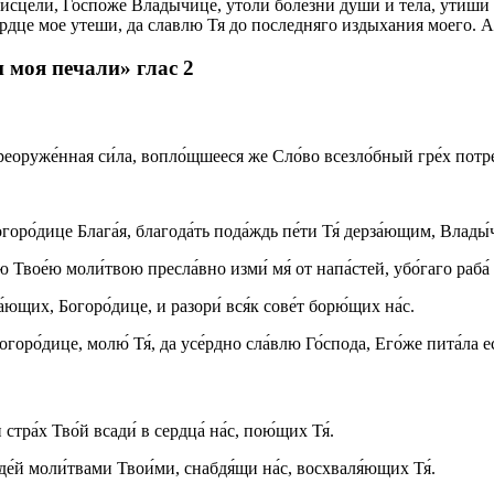
сцели, Госпоже Владычице, утоли болезни души и тела, утиши 
рдце мое утеши, да славлю Тя до последняго издыхания моего. 
 моя печали» глас 2
реоруже́нная си́ла, вопло́щшееся же Сло́во всезло́бный гре́х потре
горо́дице Блага́я, благода́ть пода́ждь пе́ти Тя́ дерза́ющим, Влады́
вое́ю моли́твою пресла́вно изми́ мя́ от напа́стей, убо́гаго раба́ 
́ющих, Богоро́дице, и разори́ вся́к сове́т борю́щих на́с.
оро́дице, молю́ Тя́, да усе́рдно сла́влю Го́спода, Его́же пита́ла ес
 стра́х Тво́й всади́ в сердца́ на́с, пою́щих Тя́.
уде́й моли́твами Твои́ми, снабдя́щи на́с, восхваля́ющих Тя́.