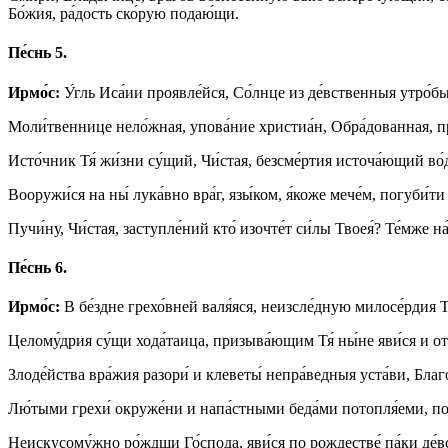
Бо́жия, ра́дость ско́рую подаю́щи.
Пе́снь 5.
Ирмо́с:
У́гль Иса́ии проявле́йся, Со́лнце из де́вственныя утро́бы
Моли́твеннице нело́жная, упова́ние христиа́н, Обра́дованная, п
Исто́чник Тя́ жи́зни су́щий, Чи́стая, безсме́ртия источа́ющий во
Вооружи́ся на ны́ лука́вно вра́г, язы́ком, я́коже мече́м, погуби́т
Пучи́ну, Чи́стая, заступле́ний кто́ изочте́т си́лы Твоея́? Те́мже на
Пе́снь 6.
Ирмо́с:
В бе́здне грехо́вней валя́яся, неизсле́дную милосе́рдия Тв
Целому́дрия су́щи хода́таица, призыва́ющим Тя́ ны́не яви́ся и от в
Злоде́йства вра́жия разори́ и клеветы́ непра́ведныя уста́ви, Бла
Лю́тыми грехи́ окруже́ни и напа́стными беда́ми потопля́еми, под
Неискусому́жно ро́ждши Го́спода, яви́ся по рождестве́ па́ки де́вс