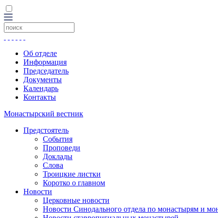
Об отделе
Информация
Председатель
Документы
Календарь
Контакты
Монастырский вестник
Предстоятель
События
Проповеди
Доклады
Слова
Троицкие листки
Коротко о главном
Новости
Церковные новости
Новости Синодального отдела по монастырям и мо
Новости ставропигиальных монастырей