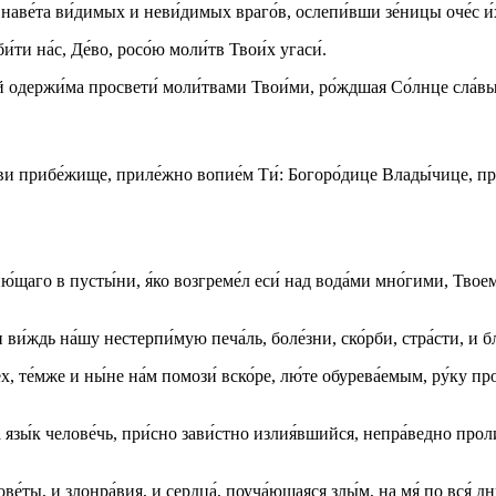
 наве́та ви́димых и неви́димых враго́в, ослепи́вши зе́ницы оче́с и́
и́ти на́с, Де́во, росо́ю моли́тв Твои́х угаси́.
́й одержи́ма просвети́ моли́твами Твои́ми, ро́ждшая Со́лнце сла́в
ви прибе́жище, приле́жно вопие́м Ти́: Богоро́дице Влады́чице, предв
опию́щаго в пусты́ни, я́ко возгреме́л еси́ над вода́ми мно́гими, Твое
 ви́ждь на́шу нестерпи́мую печа́ль, боле́зни, ско́рби, стра́сти, и 
х, те́мже и ны́не на́м помози́ вско́ре, лю́те обурева́емым, ру́ку п
зы́к челове́чь, при́сно зави́стно излия́вшийся, непра́ведно пролия
́ты, и злонра́вия, и сердца́, поуча́ющаяся злы́м, на мя́ по вся́ дн