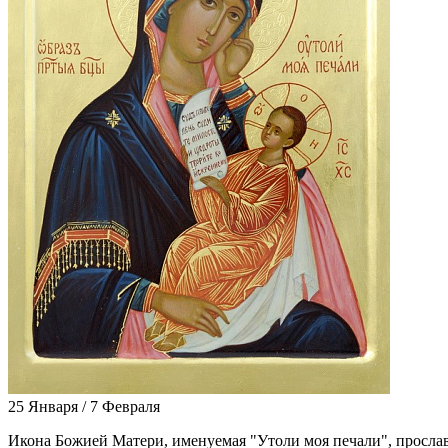
25 Января / 7 Февраля
Ико­на Бо­жи­ей Ма­те­ри, име­ну­е­мая "Уто­ли моя пе­ча­ли", про­сла­