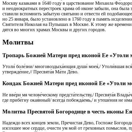
Моск­ву ка­за­ка­ми в 1640 го­ду в цар­ство­ва­ние Ми­ха­и­ла Фе­о­до­р
и неод­но­крат­ных пе­ре­стро­ек хра­ма об иконе за­бы­ли, она бы­ла 
ста­ви­ли вспом­нить за­бы­тую свя­ты­ню и от­ве­сти ей по­до­ба­ю­ще
но 25 ян­ва­ря, бы­ло уста­нов­ле­но в 1760 го­ду в па­мять ис­це­ле­ни
Свя­ти­те­ля Ни­ко­лая на Пу­пы­шах в Москве. К это­му же вре­ме­ни 
дят­ся во мно­гих хра­мах Моск­вы и дру­гих го­ро­дов.
Молитвы
Тропарь Божией Матери пред иконой Ее «Утоли м
Утоли́ боле́зни/ многовоздыха́ющия души́ моея́,/ Утоли́вшая вся́к
утвержде́ние,// Пресвята́я Ма́ти Де́во.
Кондак Божией Матери пред иконой Ее «Утоли мо
Не вве́ри мя челове́ческому предста́тельству,/ Пресвята́я Влады́чи
где прибе́гну окая́нный/ всегда́ побежда́емь,/ и утеше́ния не и́мам
Молитва Пресвятой Богородице в честь иконы Ея
Надеждо всех концев земли, Пречистая Дево, Госпоже Богород
изсохшее мое сердце, очисти ум мой от греховных помыслов, п