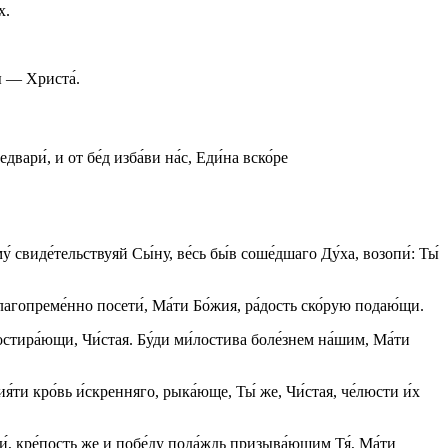
х.
ы — Христа́.
ари́, и от бе́д изба́ви на́с, Еди́на вско́ре
му́ свиде́тельствуяй Сы́ну, ве́сь бы́в соше́дшаго Ду́ха, возопи́: Ты́
благопреме́нно посети́, Ма́ти Бо́жия, ра́дость ско́рую подаю́щи.
ростира́ющи, Чи́стая. Бу́ди ми́лостива боле́знем на́шим, Ма́ти
́ти кро́вь и́скренняго, рыка́юще, Ты́ же, Чи́стая, че́люсти и́х
и́, кре́пость же и побе́ду пода́ждь призыва́ющим Тя́, Ма́ти