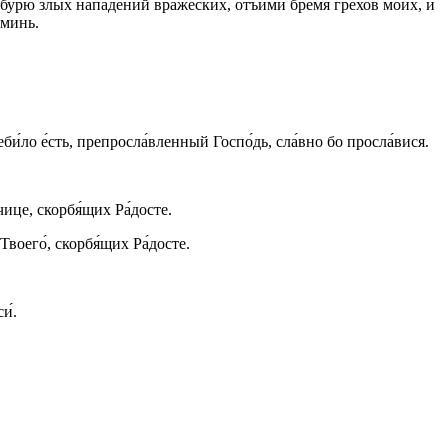
бурю злых нападений вражеских, отъими бремя грехов моих, и
Аминь.
би́ло е́сть, препросла́вленный Госпо́дь, сла́вно бо просла́вися.
чице, скорбя́щих Ра́досте.
Твоего́, скорбя́щих Ра́досте.
и́.