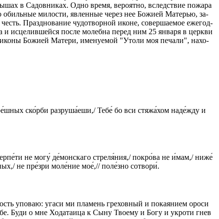
пы­шах в Са­дов­ни­ках. Од­но вре­мя, ве­ро­ят­но, вслед­ствие по­жа­ра
Но обиль­ные ми­ло­сти, яв­лен­ные через нее Бо­жи­ей Ма­те­рью, за­
 честь. Празд­но­ва­ние чу­до­твор­ной иконе, со­вер­ша­е­мое еже­год­
за и ис­це­лив­шей­ся по­сле мо­леб­на пе­ред ним 25 ян­ва­ря в церк­ви
ко­ны Бо­жи­ей Ма­те­ри, име­ну­е­мой "Уто­ли моя пе­ча­ли", на­хо­
ре́шных ско́рби разруша́еши,/ Тебе́ бо вси стяжа́хом наде́жду и
рпе́ти не могу́ де́монскаго стреля́ния,/ покро́ва не и́мам,/ ниже́
х,/ не пре́зри моле́ние мое́,// поле́зно сотвори́.
лость уповаю: угаси ми пламень греховный и покаянием ороси
е. Буди о мне Ходатаица к Сыну Твоему и Богу и укроти гнев