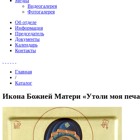
Медиа
Видеогалерея
Фотогалерея
Об отделе
Информация
Председатель
Документы
Календарь
Контакты
Главная
/
Каталог
Икона Божией Матери «Утоли моя печ