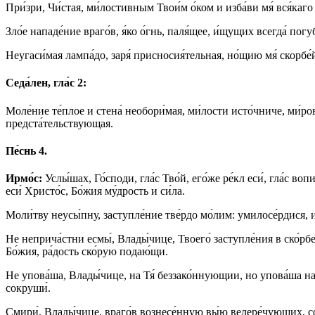
При́зри, Чи́стая, ми́лостивным Твои́м о́ком и изба́ви мя́ вся́каго
Зло́е нападе́ние враго́в, я́ко о́гнь, паля́щее, и́щущих всегда́ погуб
Неугаси́мая лампа́до, заря́ присносия́тельная, но́щию мя́ скорбе
Седа́лен, гла́с 2:
Моле́ние те́плое и стена́ необори́мая, ми́лости исто́чниче, ми́ро
предста́тельствующая.
Пе́снь 4.
Ирмо́с:
Услы́шах, Го́споди, гла́с Тво́й, его́же ре́кл еси́, гла́с в
еси́ Христо́с, Бо́жия му́дрость и си́ла.
Моли́тву неусы́пну, заступле́ние тве́рдо мо́лим: умилосе́рдися, и
Не неприча́стни есмы́, Влады́чице, Твоего́ заступле́ния в ско́рбе
Бо́жия, ра́дость ско́рую подаю́щи.
Не упова́ша, Влады́чице, на Тя́ беззако́ннующии, но упова́ша на я
сокруши́.
Смири́, Влады́чице, враго́в вознесе́нную вы́ю велере́чующих, сове