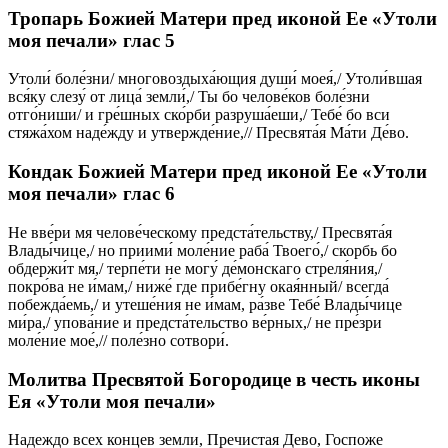
Тропарь Божией Матери пред иконой Ее «Утоли
моя печали» глас 5
Утоли́ боле́зни/ многовоздыха́ющия души́ моея́,/ Утоли́вшая
вся́ку слезу́ от лица́ земли́,/ Ты бо челове́ков боле́зни
отго́ниши/ и гре́шных ско́рби разруша́еши,/ Тебе́ бо вси
стяжа́хом наде́жду и утвержде́ние,// Пресвята́я Ма́ти Де́во.
Кондак Божией Матери пред иконой Ее «Утоли
моя печали» глас 6
Не вве́ри мя челове́ческому предста́тельству,/ Пресвята́я
Влады́чице,/ но приими́ моле́ние раба́ Твоего́,/ скорбь бо
обдержи́т мя,/ терпе́ти не могу́ де́монскаго стреля́ния,/
покро́ва не и́мам,/ ниже́ где прибе́гну окая́нный/ всегда́
побежда́емь,/ и утеше́ния не и́мам, ра́зве Тебе́ Влады́чице
ми́ра,/ упова́ние и предста́тельство ве́рных,/ не пре́зри
моле́ние мое́,// поле́зно сотвори́.
Молитва Пресвятой Богородице в честь иконы
Ея «Утоли моя печали»
Надеждо всех концев земли, Пречистая Дево, Госпоже