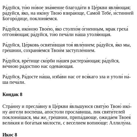
Ра́­дуй­ся, то́ю но́вое зна́­ме­ние бла­го­да́­ти в Це́рк­ви яв­ля́ю­щая;
ра́­дуй­ся, я́ко, на ико́­ну Твою́ взи­ра́ю­ще, Само́й Те­бе́, и́стинней
Бо­го­ро́­ди­це, по­кло­ня́­ем­ся.
Ра́­дуй­ся, ико́­ною Твое́ю, я́ко столпо́м о́гненным, мрак греха́
от­го­ня́ю­щая; ра́­дуй­ся, то́ю пе­ча́­ли на́­ша утоля́ющая.
Ра́­дуй­ся, Це́р­ковь освяти́вшая тоя́ яв­ле́­ни­ем; ра́­дуй­ся, я́ко мы,
гре́ш­нии, сохраня́емся Тво­и́м заступле́нием.
Ра́­дуй­ся, вре́тище ско́р­би на́шея рас­тер­за́ю­щая; ра́­дуй­ся,
ве́чною ра́­дос­тию нас одева́ющая.
Ра́­дуй­ся, Ра́­дос­те на́­ша, из­ба́­ви нас от вся́­ка­го зла и утоли́ на́­
ша пе­ча́­ли.
Кондак 8
Стра́нну и пресла́вну в Це́рк­ви я́вльшуюся свя­ту́ю Твою́ ико́­
ну а́нгели воспе́ша, апо́столи просла́виша, лик свя­ти́­те­лей
поклони́шася, мы же, гре́ш­нии, при­па́­даю­ще, ожида́ем Твоея́
ве­ли́­кия и бо­га́­тыя ми́­лос­ти, с ве­се́­ли­ем во­пию́­ще: Алли­лу́иа.
Икос 8