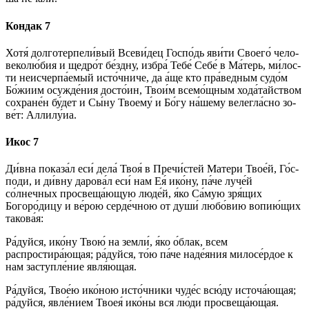
Кондак 7
Хо­тя́ дол­го­тер­пе­ли́­вый Всеви́дец Гос­по́дь яви́­ти Сво­его́ че­ло­
ве­ко­лю́­бия и щед­ро́т бе́зд­ну, избра́ Те­бе́ Се­бе́ в Ма́­терь, ми́­лос­
ти неисчерпа́емый ис­то́ч­ни­че, да а́ще кто пра́ведным судо́м
Бо́­жи­им осужде́ния досто́ин, Тво­и́м всемо́щным хо­да́­тай­ством
сохране́н бу́дет и Сы́­ну Тво­ему́ и Бо́­гу на́­ше­му велегла́сно зо­
ве́т: Алли­лу́иа.
Икос 7
Ди́вна показа́л еси́ дела́ Твоя́ в Пре­чи́с­тей Ма­те­ри Тво­е́й, Го́с­
по­ди, и ди́вну дарова́л еси́ нам Ея́ ико́­ну, па́­че луче́й
со́лнечных просвеща́ющую лю­де́й, я́ко Са́мую зря́щих
Богоро́дицу и ве́­рою серде́чною от души́ лю­бо́­вию во­пию́­щих
та­ко­ва́я:
Ра́­дуй­ся, ико́­ну Твою́ на зем­ли́, я́ко о́блак, всем
распростира́ющая; ра́­дуй­ся, то́ю па́­че наде́яния милосе́рдое к
нам за­ступ­ле́­ние яв­ля́ю­щая.
Ра́­дуй­ся, Твое́ю ико́­ною исто́чники чу­де́с всю́ду ис­то­ча́ю­щая;
ра́­дуй­ся, яв­ле́­ни­ем Твоея́ ико́­ны вся лю́­ди про­све­ща́ю­щая.