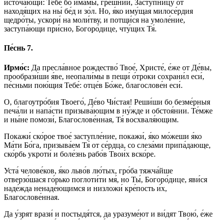
источа́ющи: Тебе́ бо и́мамы, гре́шнии, Засту́пницу от
находя́щих на ны́ бе́д и зо́л. Но, я́ко иму́щая милосе́рдия
щедро́ты, ускори́ на моли́тву, и потщи́ся на умоле́ние,
заступа́ющи при́сно, Богоро́дице, чту́щих Тя́.
Пе́снь 7.
Ирмо́с:
Да пресла́вное рождество́ Твое́, Христе́, е́же от Де́вы,
прообрази́ши я́ве, неопали́мы в пещи́ о́троки сохрани́л еси́,
пе́сньми пою́щия Тебе́: отце́в Бо́же, благослове́н еси́.
О, благоутро́бия Твоего́, Де́во Чи́стая! Реши́ши бо безме́рныя
печа́ли и напа́сти призыва́ющим в ну́жде и обстоя́нии. Те́мже
и ны́не помози́, Благослове́нная, Тя́ восхваля́ющим.
Покажи́ ско́рое твое́ заступле́ние, покажи́, я́ко мо́жеши я́ко
Ма́ти Бо́га, призыва́ем Тя́ от се́рдца, со слеза́ми припа́дающе,
ско́рбь укроти́ и боле́знь рабо́в Твои́х вско́ре.
Уста́ челове́ков, я́ко льво́в лю́тых, гро́ба тяжча́йше
отверзо́шася го́рько поглоти́ти мя́, но Ты́, Богоро́дице, яви́ся
наде́жда ненаде́ющимся и низложи́ кре́пость и́х,
Благослове́нная.
Да у́зрят врази́ и постыдя́тся, да уразуме́ют и ви́дят Твою́, е́же