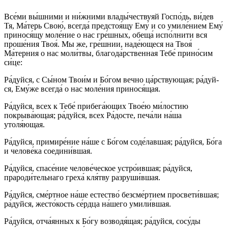
Все́­ми вы́шними и ни́жними влады́чествуяй Гос­по́дь, ви́­дев
Тя, Ма́­терь Свою́, всег­да́ предстоя́щу Ему́ и со уми­ле́­нием Ему́
принося́щу мо­ле́­ние о нас гре́ш­ных, обеща́ испо́лнити вся
про­ше́­ния Твоя́. Мы же, гре́ш­нии, наде́ющеся на Твоя́
Ма́терния о нас мо­ли́т­вы, бла­го­да́р­ствен­ная Те­бе́ при­но́­сим
си́­це:
Ра́­дуй­ся, с Сы́­ном Тво­и́м и Бо́­гом веч­но ца́рствующая; ра́­дуй­
ся, Ему́­же всег­да́ о нас мо­ле́­ния принося́щая.
Ра́­дуй­ся, всех к Те­бе́ при­бе­га́ю­щих Твое́ю ми́­лос­тию
покрыва́ющая; ра́­дуй­ся, всех Ра́­дос­те, пе­ча́­ли на́­ша
утоля́ющая.
Ра́­дуй­ся, при­ми­ре́­ние на́­ше с Бо́­гом соде́лавшая; ра́­дуй­ся, Бо́­га
и че­ло­ве́­ка соедини́вшая.
Ра́­дуй­ся, спа­се́­ние челове́ческое устро́ившая; ра́­дуй­ся,
прароди́тельнаго греха́ кля́тву разруши́вшая.
Ра́­дуй­ся, сме́ртное на́­ше ес­тес­тво́ безсме́ртием просвети́вшая;
ра́­дуй­ся, жесто́кость се́рд­ца на́­ше­го умили́вшая.
Ра́­дуй­ся, от­ча́­ян­ных к Бо́­гу возводя́щая; ра́­дуй­ся, сосу́ды