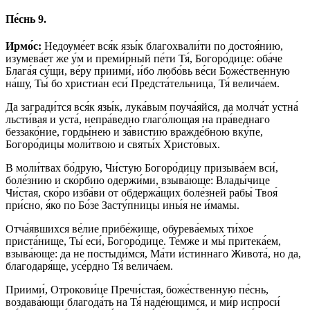
Пе́снь 9.
Ирмо́с:
Недоуме́ет вся́к язы́к благохвали́ти по достоя́нию,
изумева́ет же у́м и преми́рный пе́ти Тя́, Богоро́дице: оба́че
Блага́я су́щи, ве́ру приими́, и́бо любо́вь ве́си Боже́ственную
на́шу, Ты́ бо христиа́н еси́ Предста́тельница, Тя́ велича́ем.
Да загради́тся вся́к язы́к, лука́вым поуча́яйся, да молча́т устна́
льсти́вая и уста́, непра́ведно глаго́лющая на пра́веднаго
беззако́ние, горды́нею и за́вистию вражде́бною вку́пе,
Богоро́дицы моли́твою и святы́х Христо́вых.
В моли́твах бо́друю, Чи́стую Богоро́дицу призыва́ем вси́,
боле́знию и ско́рбию одержи́ми, взыва́юще: Влады́чице
Чи́стая, ско́ро изба́ви от обдержа́щих боле́зней рабы́ Твоя́
при́сно, я́ко по Бо́зе Засту́пницы ины́я не и́мамы.
Отча́явшихся ве́лие прибе́жище, обурева́емых ти́хое
приста́нище, Ты́ еси́, Богоро́дице. Те́мже и мы́ притека́ем,
взыва́юще: да не постыди́мся, Ма́ти и́стиннаго Живота́, но да,
благодаря́ще, усе́рдно Тя́ велича́ем.
Приими́, Отрокови́це Пречи́стая, боже́ственную пе́снь,
воздава́ющи благода́ть на Тя́ наде́ющимся, и ми́р испроси́