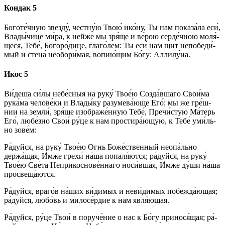
Кондак 5
Боготе́чную звезду́, чест­ну́ю Твою́ ико́­ну, Ты нам показа́ла еси́,
Вла­ды́­чи­це ми́­ра, к ней­же мы зря́ще и ве́­рою серде́чною мо­ля́­
ще­ся, Те­бе́, Бо­го­ро́­ди­це, гла­го́­лем: Ты еси́ нам щит не­по­бе­ди́­
мый и сте­на́ не­обо­ри́­мая, во­пию́­щим Бо́­гу: Алли­лу́иа.
Икос 5
Ви́деша си́­лы не­бе́с­ныя на ру­ку́ Твое́ю Со­зда́в­ша­го Свои́ма
рука́ма че­ло­ве́­ки и Вла­ды́­ку разумева́юще Его́; мы же гре́ш­
нии на зем­ли́, зря́ще изображе́нную Те­бе́, Пречи́стую Ма́­терь
Его́, лю­бе́з­но Свои́ ру́­це к нам простира́ющую, к Те­бе́ уми́ль­
но зо­ве́м:
Ра́­дуй­ся, на ру­ку́ Твое́ю Огнь Бо­же́ст­вен­ный неопа́льно
держа́щая, И́м­же гре­хи́ на́­ша попаля́ются; ра́­дуй­ся, на ру­ку́
Твое́ю Све́­та Неприкоснове́ннаго носи́вшая, И́м­же ду́­ши на́­ша
просвеща́ются.
Ра́­дуй­ся, вра­го́в на́­ших ви́­ди­мых и не­ви́­ди­мых побежда́ющая;
ра́­дуй­ся, лю­бо́вь и ми­ло­се́р­дие к нам яв­ля́ю­щая.
Ра́­дуй­ся, ру́­це Твои́ в поруче́ние о нас к Бо́­гу принося́щая; ра́­