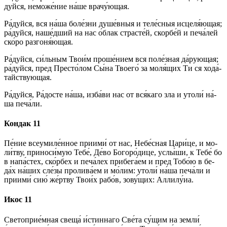
дуй­ся, неможе́ние на́­ше врачу́ющая.
Ра́­дуй­ся, вся на́­ша бо­ле́з­ни ду­ше́в­ныя и те­ле́с­ныя исцеля́ющая;
ра́­дуй­ся, наше́дший на нас о́блак страс­те́й, скор­бе́й и пе­ча́­лей
ско́ро разгоня́ющая.
Ра́­дуй­ся, си́льным Тво­и́м проше́нием вся по­ле́з­ная да́­рую­щая;
ра́­дуй­ся, пред Пре­сто́­лом Сы́­на Тво­его́ за моля́щих Ти ся хо­да́­
тай­ствую­щая.
Ра́­дуй­ся, Ра́­дос­те на́­ша, из­ба́­ви нас от вся́­ка­го зла и утоли́ на́­
ша пе­ча́­ли.
Кондак 11
Пе́­ние все­уми­ле́н­ное при­ими́ от нас, Не­бе́с­ная Ца­ри́­це, и мо­
ли́т­ву, приноси́мую Те­бе́, Де́­во Бо­го­ро́­ди­це, услы́­ши, к Те­бе́ бо
в на­па́с­тех, ско́р­бех и пе­ча́­лех при­бе­га́­ем и пред То­бо́ю в бе­
да́х на́­ших сле́зы пролива́ем и мо́­лим: утоли́ на́­ша пе­ча́­ли и
при­ими́ сию́ же́ртву Тво­и́х ра­бо́в, зо­ву́­щих: Алли­лу́иа.
Икос 11
Светоприе́мная свеща́ и́с­тин­на­го Све́­та су́­щим на зем­ли́