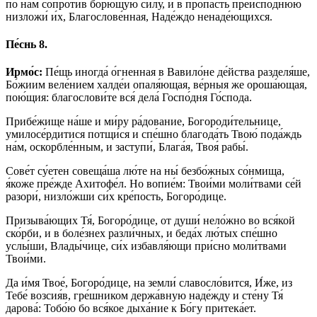
по на́м сопроти́в борю́щую си́лу, и в про́пасть преиспо́днюю
низложи́ и́х, Благослове́нная, Наде́ждо ненаде́ющихся.
Пе́снь 8.
Ирмо́с:
Пе́щь иногда́ о́гненная в Вавило́не де́йства разделя́ше,
Бо́жиим веле́нием халде́и опаля́ющая, ве́рныя же ороша́ющая,
пою́щия: благослови́те вся́ дела́ Госпо́дня Го́спода.
Прибе́жище на́ше и ми́ру ра́дование, Богороди́тельнице,
умилосе́рдитися потщи́ся и спе́шно благода́ть Твою́ пода́ждь
на́м, оскорбле́нным, и заступи́, Блага́я, Твоя́ рабы́.
Сове́т су́етен совеща́ша лю́те на ны́ безбо́жных со́нмища,
я́коже пре́жде Ахитофе́л. Но вопие́м: Твои́ми моли́твами се́й
разори́, низло́жши си́х кре́пость, Богоро́дице.
Призыва́ющих Тя́, Богоро́дице, от души́ нело́жно во вся́кой
ско́рби, и в боле́знех разли́чных, и беда́х лю́тых спе́шно
услы́ши, Влады́чице, си́х избавля́ющи при́сно моли́твами
Твои́ми.
Да и́мя Твое́, Богоро́дице, на земли́ славосло́вится, И́же, из
Тебе́ возсия́в, гре́шником держа́вную наде́жду и сте́ну Тя́
дарова́: Тобо́ю бо вся́кое дыха́ние к Бо́гу притека́ет.