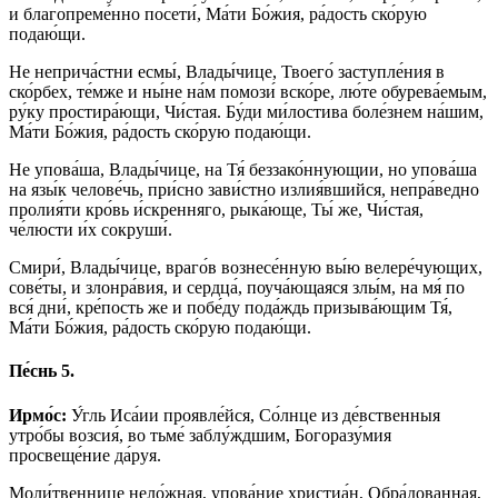
и благопреме́нно посети́, Ма́ти Бо́жия, ра́дость ско́рую
подаю́щи.
Не неприча́стни есмы́, Влады́чице, Твоего́ заступле́ния в
ско́рбех, те́мже и ны́не на́м помози́ вско́ре, лю́те обурева́емым,
ру́ку простира́ющи, Чи́стая. Бу́ди ми́лостива боле́знем на́шим,
Ма́ти Бо́жия, ра́дость ско́рую подаю́щи.
Не упова́ша, Влады́чице, на Тя́ беззако́ннующии, но упова́ша
на язы́к челове́чь, при́сно зави́стно излия́вшийся, непра́ведно
пролия́ти кро́вь и́скренняго, рыка́юще, Ты́ же, Чи́стая,
че́люсти и́х сокруши́.
Смири́, Влады́чице, враго́в вознесе́нную вы́ю велере́чующих,
сове́ты, и злонра́вия, и сердца́, поуча́ющаяся злы́м, на мя́ по
вся́ дни́, кре́пость же и побе́ду пода́ждь призыва́ющим Тя́,
Ма́ти Бо́жия, ра́дость ско́рую подаю́щи.
Пе́снь 5.
Ирмо́с:
У́гль Иса́ии проявле́йся, Со́лнце из де́вственныя
утро́бы возсия́, во тьме́ заблу́ждшим, Богоразу́мия
просвеще́ние да́руя.
Моли́твеннице нело́жная, упова́ние христиа́н, Обра́дованная,