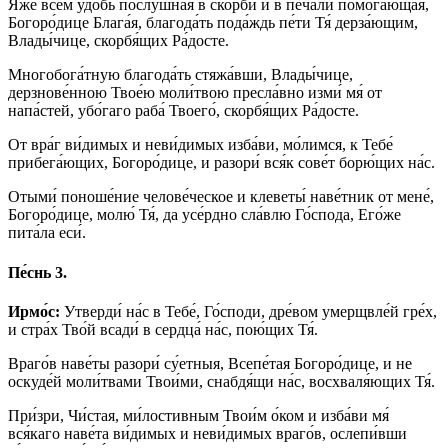
Я́же все́м удо́бь послу́шная в ско́рби и в печа́ли помога́ющая,
Богоро́дице Блага́я, благода́ть пода́ждь пе́ти Тя́ дерза́ющим,
Влады́чице, скорбя́щих Ра́досте.
Многобога́тную благода́ть стяжа́вши, Влады́чице,
дерзнове́нною Твое́ю моли́твою пресла́вно изми́ мя́ от
напа́стей, убо́гаго раба́ Твоего́, скорбя́щих Ра́досте.
От вра́г ви́димых и неви́димых изба́ви, мо́лимся, к Тебе́
прибега́ющих, Богоро́дице, и разори́ вся́к сове́т борю́щих на́с.
Отыми́ поноше́ние челове́ческое и клеветы́ наве́тник от мене́,
Богоро́дице, молю́ Тя́, да усе́рдно сла́влю Го́спода, Его́же
пита́ла еси́.
Пе́снь 3.
Ирмо́с:
Утверди́ на́с в Тебе́, Го́споди, дре́вом умерщвле́й гре́х,
и стра́х Тво́й всади́ в сердца́ на́с, пою́щих Тя́.
Враго́в наве́ты разори́ су́етныя, Всепе́тая Богоро́дице, и не
оскуде́й моли́твами Твои́ми, снабдя́щи на́с, восхваля́ющих Тя́.
При́зри, Чи́стая, ми́лостивным Твои́м о́ком и изба́ви мя́
вся́каго наве́та ви́димых и неви́димых враго́в, ослепи́вши