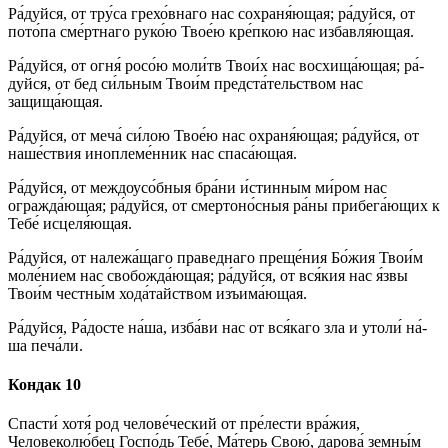
Ра́­дуй­ся, от тру́­са грехо́внаго нас сохраня́ющая; ра́­дуй­ся, от
по­то́­па сме́ртнаго ру­ко́ю Твое́ю кре́пкою нас из­бав­ля́ю­щая.
Ра́­дуй­ся, от ог­ня́ росо́ю мо­ли́тв Тво­и́х нас восхища́ющая; ра́­
дуй­ся, от бед си́льным Тво­и́м пред­ста́­тель­ством нас
защища́ющая.
Ра́­дуй­ся, от ме­ча́ си́­лою Твое́ю нас охраня́ющая; ра́­дуй­ся, от
на­ше́ст­вия иноплеме́нник нас спа­са́ю­щая.
Ра́­дуй­ся, от меж­до­усо́б­ныя бра́­ни и́стинным ми́­ром нас
огражда́ющая; ра́­дуй­ся, от смер­то­но́с­ныя ра́­ны при­бе­га́ю­щих к
Те­бе́ исцеля́ющая.
Ра́­дуй­ся, от належа́щаго пра­вед­на­го пре­ще́­ния Бо́­жия Тво­и́м
мо­ле́­ни­ем нас свобожда́ющая; ра́­дуй­ся, от вся́­кия нас я́з­вы
Тво­и́м честны́м хо­да́­тай­ством изъима́ющая.
Ра́­дуй­ся, Ра́­дос­те на́­ша, из­ба́­ви нас от вся́­ка­го зла и утоли́ на́­
ша пе­ча́­ли.
Кондак 10
Спас­ти́ хо­тя́ род челове́ческий от пре́­лес­ти вра́­жия,
Человеколю́бец Гос­по́дь Те­бе́, Ма́­терь Свою́, да­ро­ва́ земны́м