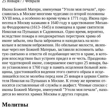
25 Января / 7 Февраля
Ико­на Бо­жи­ей Ма­те­ри, име­ну­е­мая "Уто­ли моя пе­ча­ли", про­
сла­ви­лась в Москве мно­ги­ми чу­де­са­ми со вто­рой по­ло­ви­ны
XVIII ве­ка, а осо­бен­но во вре­мя чу­мы в 1771 го­ду. Ико­на при­
не­се­на в Моск­ву ка­за­ка­ми в 1640 го­ду в цар­ство­ва­ние Ми­ха­и­
ла Фе­о­до­ро­ви­ча (1613–1645) и по­ме­ще­на в хра­ме свя­ти­те­ля
Ни­ко­лая на Пу­пы­шах в Са­дов­ни­ках. Од­но вре­мя, ве­ро­ят­но,
вслед­ствие по­жа­ра и неод­но­крат­ных пе­ре­стро­ек хра­ма об
иконе за­бы­ли, она бы­ла за­бро­ше­на и на­хо­ди­лась на ко­ло­
кольне в ве­ли­ком небре­же­нии. Но обиль­ные ми­ло­сти, яв­лен­
ные через нее Бо­жи­ей Ма­те­рью, за­ста­ви­ли вспом­нить за­бы­
тую свя­ты­ню и от­ве­сти ей по­до­ба­ю­щее ме­сто в хра­ме, в ко­то­
ром впо­след­ствии был устро­ен при­дел в ее честь. Празд­но­ва­
ние чу­до­твор­ной иконе, со­вер­ша­е­мое еже­год­но 25 ян­ва­ря, бы­
ло уста­нов­ле­но в 1760 го­ду в па­мять ис­це­ле­ния боль­ной жен­
щи­ны, удо­сто­ив­шей­ся ви­де­ния это­го свя­то­го об­ра­за и ис­це­
лив­шей­ся по­сле мо­леб­на пе­ред ним 25 ян­ва­ря в церк­ви Свя­ти­
те­ля Ни­ко­лая на Пу­пы­шах в Москве. К это­му же вре­ме­ни от­
но­сят­ся со­став­лен­ные ей служ­бы и ака­фист. Чти­мые спис­ки с
ико­ны Бо­жи­ей Ма­те­ри, име­ну­е­мой "Уто­ли моя пе­ча­ли", на­хо­
дят­ся во мно­гих хра­мах Моск­вы и дру­гих го­ро­дов.
Молитвы