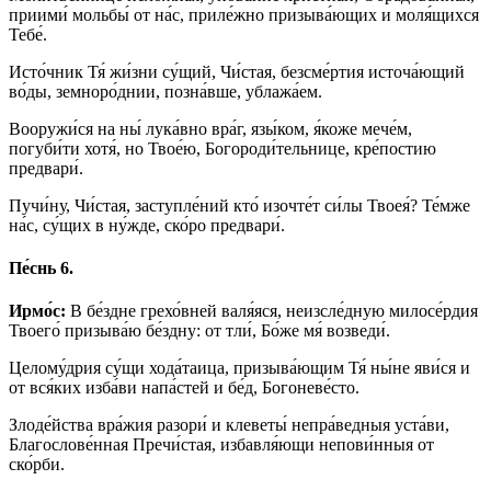
приими́ мольбы́ от на́с, приле́жно призыва́ющих и моля́щихся
Тебе́.
Исто́чник Тя́ жи́зни су́щий, Чи́стая, безсме́ртия источа́ющий
во́ды, земноро́днии, позна́вше, ублажа́ем.
Вооружи́ся на ны́ лука́вно вра́г, язы́ком, я́коже мече́м,
погуби́ти хотя́, но Твое́ю, Богороди́тельнице, кре́постию
предвари́.
Пучи́ну, Чи́стая, заступле́ний кто́ изочте́т си́лы Твоея́? Те́мже
на́с, су́щих в ну́жде, ско́ро предвари́.
Пе́снь 6.
Ирмо́с:
В бе́здне грехо́вней валя́яся, неизсле́дную милосе́рдия
Твоего́ призыва́ю бе́здну: от тли́, Бо́же мя́ возведи́.
Целому́дрия су́щи хода́таица, призыва́ющим Тя́ ны́не яви́ся и
от вся́ких изба́ви напа́стей и бе́д, Богоневе́сто.
Злоде́йства вра́жия разори́ и клеветы́ непра́ведныя уста́ви,
Благослове́нная Пречи́стая, избавля́ющи непови́нныя от
ско́рби.