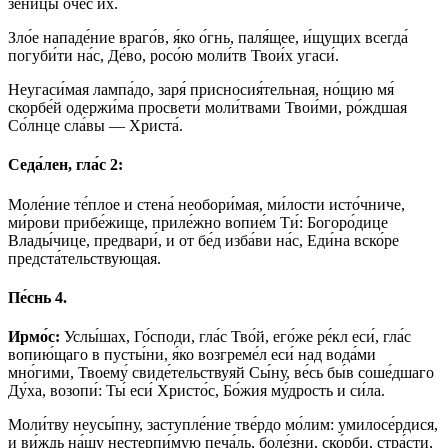
зе́ницы оче́с и́х.
Зло́е нападе́ние враго́в, я́ко о́гнь, паля́щее, и́щущих всегда́
погуби́ти на́с, Де́во, росо́ю моли́тв Твои́х угаси́.
Неугаси́мая лампа́до, заря́ присносия́тельная, но́щию мя́
скорбе́й одержи́ма просвети́ моли́твами Твои́ми, ро́ждшая
Со́лнце сла́вы — Христа́.
Седа́лен, гла́с 2:
Моле́ние те́плое и стена́ необори́мая, ми́лости исто́чниче,
ми́рови прибе́жище, приле́жно вопие́м Ти́: Богоро́дице
Влады́чице, предвари́, и от бе́д изба́ви на́с, Еди́на вско́ре
предста́тельствующая.
Пе́снь 4.
Ирмо́с:
Услы́шах, Го́споди, гла́с Тво́й, его́же ре́кл еси́, гла́с
вопию́щаго в пусты́ни, я́ко возгреме́л еси́ над вода́ми
мно́гими, Твоему́ свиде́тельствуяй Сы́ну, ве́сь бы́в соше́дшаго
Ду́ха, возопи́: Ты́ еси́ Христо́с, Бо́жия му́дрость и си́ла.
Моли́тву неусы́пну, заступле́ние тве́рдо мо́лим: умилосе́рдися,
и ви́ждь на́шу нестерпи́мую печа́ль, боле́зни, ско́рби, стра́сти,