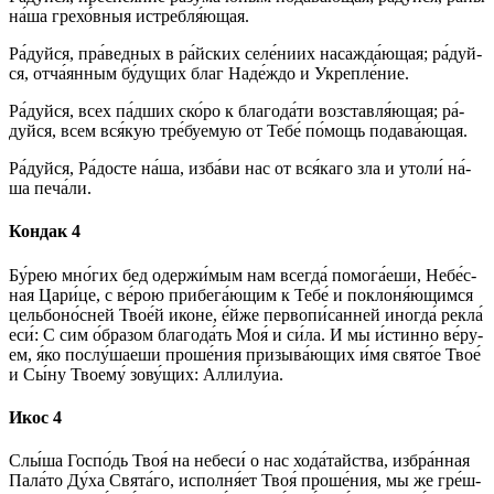
на́­ша гре­хо́в­ныя истребля́ющая.
Ра́­дуй­ся, пра́­вед­ных в ра́йс­ких селе́ниих насажда́ющая; ра́­дуй­
ся, отча́янным бу́дущих благ На­де́ж­до и Укреп­ле́­ние.
Ра́­дуй­ся, всех па́дших ско́ро к бла­го­да́­ти возставля́ющая; ра́­
дуй­ся, всем вся́­кую тре́буемую от Те­бе́ по́­мощь подава́ющая.
Ра́­дуй­ся, Ра́­дос­те на́­ша, из­ба́­ви нас от вся́­ка­го зла и утоли́ на́­
ша пе­ча́­ли.
Кондак 4
Бу́­рею мно́гих бед одержи́мым нам всег­да́ по­мо­га́е­ши, Не­бе́с­
ная Ца­ри́­це, с ве́­рою при­бе­га́ю­щим к Те­бе́ и поклоня́ющимся
цель­бо­но́с­ней Тво­е́й ико­не, е́йже первопи́санней иногда́ рекла́
еси́: С сим о́б­ра­зом бла­го­да́ть Моя́ и си́­ла. И мы и́стинно ве́­ру­
ем, я́ко послу́шаеши про­ше́­ния при­зы­ва́ю­щих и́мя свято́е Твое́
и Сы́­ну Тво­ему́ зо­ву́­щих: Алли­лу́иа.
Икос 4
Слы́­ша Гос­по́дь Твоя́ на не­бе­си́ о нас хода́тайства, избра́нная
Па­ла́­то Ду́­ха Свя­та́­го, исполня́ет Твоя́ про­ше́­ния, мы же гре́ш­