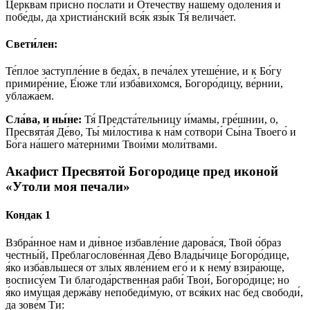
Це́рквам при́сно посла́ти и Оте́честву на́шему одоле́ния и
побе́ды, да христиа́нский вся́к язы́к Тя́ велича́ет.
Свети́лен:
Те́плое заступле́ние в беда́х, в печа́лех утеше́ние, и к Бо́гу
примире́ние, Е́юже тли́ изба́вихомся, Богоро́дицу, ве́рнии,
ублажа́ем.
Сла́ва, и ны́не:
Тя́ Предста́тельницу и́мамы, гре́шнии, о,
Пресвята́я Де́во, Ты́ ми́лостива к на́м сотвори́ Сы́на Твоего́ и
Бо́га на́шего ма́терними Твои́ми моли́твами.
Акафист Пресвятой Богородице пред иконой
«Утоли моя печали»
Кондак 1
Взбра́нное нам и ди́в­ное из­бав­ле́­ние да­ро­ва́­ся, Твой о́б­раз
чест­ны́й, Преблагослове́нная Де́­во Вла­ды́­чи­це Бо­го­ро́­ди­це,
я́ко из­ба́вль­ше­ся от злых яв­ле́­ни­ем его́ и к не­му́ взи­ра́ю­ще,
воспису́ем Ти бла­го­да́р­ствен­ная раби́ Твои́, Бо­го­ро́­ди­це; но
я́ко иму́щая держа́ву непобеди́мую, от вся́­ких нас бед сво­боди́,
да зо­ве́м Ти: