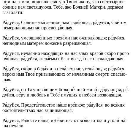
нии на зем­ли́, ви́­дев­ше свя­ту́ю Твою́ ико́­ну, я́ко светоза́рное
со́лн­це нам светя́щуюся, Те­бе́, я́ко Бо­жией Ма­те­ри, дерза́ем
гла­го́­ла­ти:
Ра́­дуй­ся, Со́лн­це мы́сленное нам яв­ля́ю­щая; ра́­дуй­ся, Све́­том
не­мер­ца́ю­щим нас про­све­ща́ю­щая.
Ра́­дуй­ся, умерщвле́нных греха́ми нас ожив­ля́ю­щая; ра́­дуй­ся,
непло́дным ма́терем ложесна́ разреша́ющая.
Ра́­дуй­ся, неча́янно на­ходя́­щих на нас злых вра­го́в ско́ро про­го­
ня́ю­щая; ра́­дуй­ся, жела́емых благ всег­да́ нас наслажда́ющая.
Ра́­дуй­ся, ско́ро в бе­да́х и в пе­ча́­лех нас утеша́ющая; ра́­дуй­ся,
ве́­рою и́мя Твое́ при­зы­ва́ю­щих от неча́янныя сме́р­ти спа­са́ю­
щая.
Ра́­дуй­ся, на Тя упова́ющим безконе́чный жи­во́т да́­рую­щая; ра́­
дуй­ся, ве́­ру и лю­бо́вь к Те­бе́ иму́­щих к не­бе­си́ возводя́щая.
Ра́­дуй­ся, Предста́тельство на́­ше кре́п­кое; ра́­дуй­ся, во вся́­ких
обстоя́тельствах нас защища́ющая.
Ра́­дуй­ся, Ра́­дос­те на́­ша, из­ба́­ви нас от вся́­ка­го зла и утоли́ на́­
ша пе­ча́­ли.