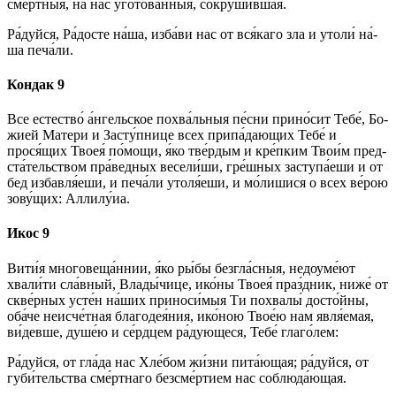
сме́ртныя, на нас угото́ванныя, сокруши́вшая.
Ра́­дуй­ся, Ра́­дос­те на́­ша, из­ба́­ви нас от вся́­ка­го зла и утоли́ на́­
ша пе­ча́­ли.
Кондак 9
Все ес­тес­тво́ а́н­гель­ское похва́льныя пе́сни прино́сит Те­бе́, Бо­
жией Ма­те­ри и За­сту́п­ни­це всех при­па́­даю­щих Те­бе́ и
прося́щих Твоея́ по́­мо­щи, я́ко тве́рдым и кре́п­ким Тво­и́м пред­
ста́­тель­ством пра́­вед­ных весели́ши, гре́ш­ных заступа́еши и от
бед избавля́еши, и пе­ча́­ли утоля́еши, и мо́лишися о всех ве́­рою
зо­ву́­щих: Алли­лу́иа.
Икос 9
Ви­ти́я мно­го­ве­ща́н­нии, я́ко ры́­бы без­гла́с­ныя, не­до­уме́­ют
хвали́ти сла́в­ный, Вла­ды́­чи­це, ико́­ны Твоея́ праз́дник, ни­же́ от
скве́рных усте́н на́­ших приноси́мыя Ти похвалы́ досто́йны,
оба́­че неисче́тная благодея́ния, ико́­ною Твое́ю нам явля́емая,
ви́­дев­ше, ду­ше́ю и се́рд­цем ра́дующеся, Те­бе́ гла­го́­лем:
Ра́­дуй­ся, от гла́­да нас Хле́бом жи́з­ни пита́ющая; ра́­дуй­ся, от
губи́тельства сме́ртнаго безсме́ртием нас соблюда́ющая.