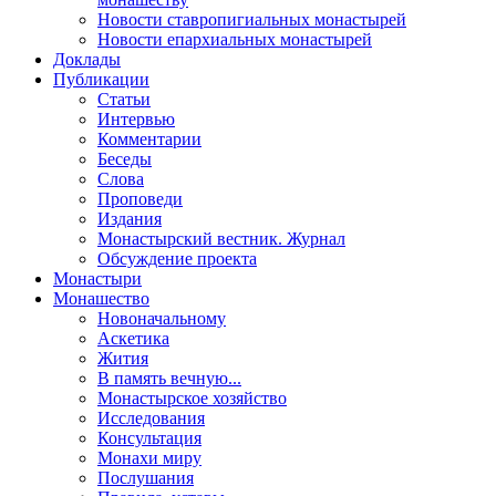
Новости ставропигиальных монастырей
Новости епархиальных монастырей
Доклады
Публикации
Статьи
Интервью
Комментарии
Беседы
Слова
Проповеди
Издания
Монастырский вестник. Журнал
Обсуждение проекта
Монастыри
Монашество
Новоначальному
Аскетика
Жития
В память вечную...
Монастырское хозяйство
Исследования
Консультация
Монахи миру
Послушания