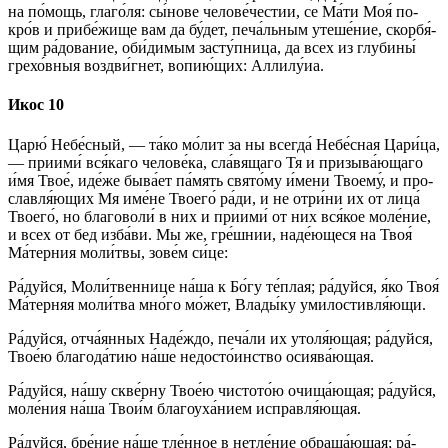
на по́­мощь, глаго́ля: сы́нове челове́честии, се Ма́­ти Моя́ по­
кро́в и при­бе́­жи­ще вам да бу́дет, печа́льным уте­ше́­ние, скор­бя́­
щим ра́­до­ва­ние, оби́димым за­сту́п­ни­ца, да всех из глу­би­ны́
гре­хо́в­ныя воздви́гнет, во­пию́­щих: Алли­лу́иа.
Икос 10
Ца­рю́ Не­бе́с­ный, — та́­ко мо́лит за ны всег­да́ Не­бе́с­ная Цари́ца,
— при­ими́ вся́­ка­го че­ло­ве́­ка, сла́вящаго Тя и призыва́ющаго
и́мя Твое́, иде́­же бы­ва́­ет па́­мять свя­то́­му и́мени Тво­ему́, и про­
слав­ля́ю­щих Мя име́­не Тво­его́ ра́­ди, и не от­ри́­ни их от ли­ца́
Тво­его́, но благоволи́ в них и при­ими́ от них вся́­кое мо­ле́­ние,
и всех от бед из­ба́­ви. Мы же, гре́ш­нии, наде́ющеся на Твоя́
Ма́терния мо­ли́т­вы, зо­ве́м си́­це:
Ра́­дуй­ся, Моли́твеннице на́­ша к Бо́­гу те́плая; ра́­дуй­ся, я́ко Твоя́
Ма́терняя мо­ли́т­ва мно́­го мо́­жет, Вла­ды́­ку умилостивля́ющи.
Ра́­дуй­ся, от­ча́­ян­ных На­де́ж­до, пе­ча́­ли их утоля́ющая; ра́­дуй­ся,
Твое́ю бла­го­да́­тию на́­ше недосто́инство осия­ва́ю­щая.
Ра́­дуй­ся, на́­шу скве́рну Твое́ю чис­то­то́ю очища́ющая; ра́­дуй­ся,
мо­ле́­ния на́­ша Тво­и́м бла­го­уха́­ни­ем исправля́ющая.
Ра́­дуй­ся, бре́ние на́­ше тле́нное в нетле́ние обраща́ющая; ра́­