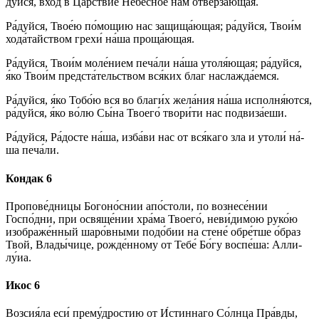
дуй­ся, вход в Ца́рст­вие Не­бе́с­ное нам отверза́ющая.
Ра́­дуй­ся, Твое́ю по́­мо­щию нас защища́ющая; ра́­дуй­ся, Тво­и́м
хо­да́­тай­ством гре­хи́ на́­ша проща́ющая.
Ра́­дуй­ся, Тво­и́м мо­ле́­ни­ем пе­ча́­ли на́­ша утоля́ющая; ра́­дуй­ся,
я́ко Тво­и́м пред­ста́­тель­ством вся́­ких благ наслажда́емся.
Ра́­дуй­ся, я́ко То­бо́ю вся во бла­ги́х жела́ния на́­ша исполня́ются,
ра́­дуй­ся, я́ко во́лю Сы́­на Тво­его́ твори́ти нас подвиза́еши.
Ра́­дуй­ся, Ра́­дос­те на́­ша, из­ба́­ви нас от вся́­ка­го зла и утоли́ на́­
ша пе­ча́­ли.
Кондак 6
Пропове́дницы Богоно́снии апо́столи, по вознесе́нии
Госпо́дни, при освяще́нии хра́ма Твоего́, неви́димою ру­ко́ю
изображе́нный шаро́вными подо́бии на стене́ обре́тше о́б­раз
Твой, Вла­ды́­чи­це, рожде́нному от Те­бе́ Бо́­гу воспе́ша: Алли­
лу́иа.
Икос 6
Возсия́ла еси́ прему́дростию от И́с­тин­на­го Со́лн­ца Пра́в­ды,