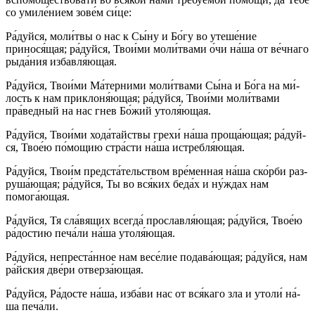
со уми­ле́­нием зо­ве́м си́­це:
Ра́­дуй­ся, мо­ли́т­вы о нас к Сы́­ну и Бо́­гу во уте­ше́­ние
принося́щая; ра́­дуй­ся, Тво­и́ми мо­ли́т­ва­ми о́чи на́­ша от ве́ч­на­го
рыда́ния из­бав­ля́ю­щая.
Ра́­дуй­ся, Тво­и́ми Ма́­тер­ни­ми мо­ли́т­ва­ми Сы́­на и Бо́­га на ми́­
лость к нам приклоня́ющая; ра́­дуй­ся, Тво­и́ми мо­ли́т­ва­ми
пра́ведный на нас гнев Бо́­жий утоля́ющая.
Ра́­дуй­ся, Тво­и́ми хода́тайствы гре­хи́ на́­ша проща́ющая; ра́­дуй­
ся, Твое́ю по́­мо­щию стра́с­ти на́­ша истребля́ющая.
Ра́­дуй­ся, Тво­и́м пред­ста́­тель­ством вре́­мен­ная на́­ша ско́р­би раз­
ру­ша́ю­щая; ра́­дуй­ся, Ты во вся́­ких бе­да́х и ну́ж­дах нам
помога́ющая.
Ра́­дуй­ся, Тя сла́вящих всег­да́ про­слав­ля́ю­щая; ра́­дуй­ся, Твое́ю
ра́­дос­тию пе­ча́­ли на́­ша утоля́ющая.
Ра́­дуй­ся, непреста́нное нам ве­се́­лие подава́ющая; ра́­дуй­ся, нам
ра́йс­кия две́ри отверза́ющая.
Ра́­дуй­ся, Ра́­дос­те на́­ша, из­ба́­ви нас от вся́­ка­го зла и утоли́ на́­
ша пе­ча́­ли.