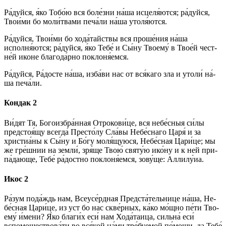
Ра́­дуй­ся, я́ко То­бо́ю вся бо­ле́з­ни на́­ша ис­це­ля́­ют­ся; ра́­дуй­ся,
Тво­и́ми бо мо­ли́т­ва­ми пе­ча́­ли на́­ша утоля́ются.
Ра́­дуй­ся, Тво­и́ми бо хода́тайствы вся про­ше́­ния на́­ша
исполня́ются; ра́­дуй­ся, я́ко Те­бе́ и Сы́­ну Тво­ему́ в Тво­е́й чест­
не́й ико­не бла­го­да́р­но по­кло­ня́­ем­ся.
Ра́­дуй­ся, Ра́­дос­те на́­ша, из­ба́­ви нас от вся́­ка­го зла и утоли́ на́­
ша пе­ча́­ли.
Кондак 2
Ви́дят Тя, Бо­го­из­бра́н­ная От­ро­ко­ви́­це, вся не­бе́с­ныя си́­лы
предстоя́щу всег­да́ Пре­сто́­лу Сла́­вы Не­бе́с­на­го Ца­ря́ и за
христиа́ны к Сы́­ну и Бо́­гу моля́щуюся, Не­бе́с­ная Ца­ри́­це; мы
же гре́ш­нии на зем­ли́, зря́ще Твою́ свя­ту́ю ико́­ну и к ней при­
па́­даю­ще, Те­бе́ ра́­дост­но по­кло­ня́­ем­ся, зо­ву́­ще: Алли­лу́иа.
Икос 2
Ра́­зум по­да́ждь нам, Всеусе́рдная Предста́тельнице на́­ша, Не­
бе́с­ная Ца­ри́­це, из уст бо нас скве́рных, ка́­ко мо́щно пе́­ти Тво­
ему́ и́мени? Я́ко бла­ги́х еси́ нам Хода́таица, сильна́ еси́
вспомоществова́ти во вся́­кой на́­ми тре́буемой по́­мо­щи, да Те­бе́