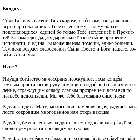
Кондак 3
Си́­ла Вы́ш­ня­го осени́ Тя к ско́рому и те́п­ло­му зас­туп­ле­нию
ве́р­но при­те­ка́ю­щих к Те­бе́ и честно́му Тво­ему́ о́б­ра­зу
поклоня́ющихся, еди́ней бо то́кмо Те­бе́, нетле́нней и Пре­чи́с­
тей Бо­го­ма́­те­ри, да­де­ся дар вся́­кое благо́е на́­ше про­ше́­ние
исполня́ти, и еди́на Ты мо́жеши нам по­мо­щи́, ели́ко хо́щеши.
Тем всяк во́зраст славосло́вит Сы́­на Тво­его́ и Бо́­га на́­ше­го, зо­
вы́й: Алли­лу́иа.
Икос 3
Иму́­щи бо­га́т­ство ми­ло­се́р­дия не­ос­ку́д­ное, всем конце́м
земны́м простира́еши ру­ку́ по́­мо­щи и подае́ши боля́щим ис­це­
ле́­ние, стра́­жду­щим осла́бу, сле­пы́м про­зре́­ние и всем вся по
потре́бе исполня́еши. Мы же Те­бе́ бла­го­да́р­но си́­це по­е́м:
Ра́­дуй­ся, еди́на Ма́­ти, ми­ло­се́р­дие нам яв­ля́ю­щая; ра́­дуй­ся, ми́­
лос­ти со­кро́­ви­ще мно­го­це́н­ное нам от­кры­ва́ю­щая.
Ра́­дуй­ся, безчи́сленныя щед­ро́­ты всем подава́ющая; ра́­дуй­ся,
сло́­во пре­му́д­ро­сти про­ся́­щим да́­рую­щая.
Ра́­дуй­ся, пре­спе́­яние ра́­зу­ма ю́ным подава́ющая; ра́­дуй­ся, ра́­ны