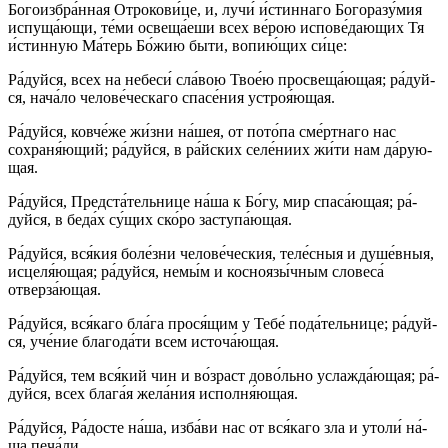
Бо­го­из­бра́н­ная От­ро­ко­ви́­це, и, лучи́ и́с­тин­на­го Богоразу́мия
испуща́ющи, те́ми освеща́еши всех ве́­рою ис­по­ве́­даю­щих Тя
и́стинную Ма́­терь Бо́­жию бы­ти, во­пию́­щих си́­це:
Ра́­дуй­ся, всех на не­бе­си́ сла́­вою Твое́ю про­све­ща́ю­щая; ра́­дуй­
ся, на­ча́­ло че­ло­ве́­чес­ка­го спа­се́­ния устроя́ющая.
Ра́­дуй­ся, ковче́же жи́з­ни на́шея, от по­то́­па сме́ртнаго нас
сохраня́ющий; ра́­дуй­ся, в ра́йс­ких селе́ниих жи́ти нам да́­рую­
щая.
Ра́­дуй­ся, Предста́тельнице на́­ша к Бо́­гу, мир спа­са́ю­щая; ра́­
дуй­ся, в бе­да́х су́­щих ско́ро заступа́ющая.
Ра́­дуй­ся, вся́­кия бо­ле́з­ни челове́ческия, те­ле́с­ныя и ду­ше́в­ныя,
исцеля́ющая; ра́­дуй­ся, немы́м и косноязы́чным словеса́
отверза́ющая.
Ра́­дуй­ся, вся́­ка­го бла́га про­ся́­щим у Те­бе́ пода́тельнице; ра́­дуй­
ся, уче́ние бла­го­да́­ти всем ис­то­ча́ю­щая.
Ра́­дуй­ся, тем вся́кий чин и во́зраст дово́льно услажда́ющая; ра́­
дуй­ся, всех бла­га́я жела́ния исполня́ющая.
Ра́­дуй­ся, Ра́­дос­те на́­ша, из­ба́­ви нас от вся́­ка­го зла и утоли́ на́­
ша пе­ча́­ли.