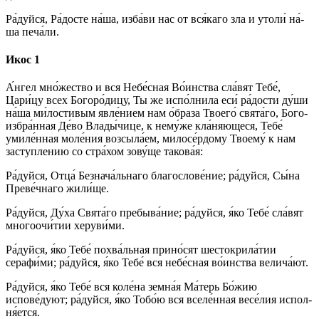
Ра́­дуй­ся, Ра́­дос­те на́­ша, из­ба́­ви нас от вся́­ка­го зла и утоли́ на́­
ша пе­ча́­ли.
Икос 1
А́н­гел мно́­жест­во и вся Не­бе́с­ная Во́­ин­ства сла́вят Те­бе́,
Цари́цу всех Богоро́дицу, Ты же испо́лнила еси́ ра́­дос­ти ду́­ши
на́­ша ми́лостивым яв­ле́­ни­ем нам о́браза Тво­его́ свя­та́­го, Бо­го­
из­бра́н­ная Де́­во Вла­ды́­чи­це, к нему́же кла́няющеся, Те­бе́
умиле́нная мо­ле́­ния возсыла́ем, милосе́рдому Тво­ему́ к нам
зас­туп­ле­нию со стра́­хом зо­ву́­ще та­ко­ва́я:
Ра́­дуй­ся, От­ца́ Безнача́льнаго благослове́ние; ра́­дуй­ся, Сы́­на
Преве́чнаго жи­ли́­ще.
Ра́­дуй­ся, Ду́­ха Свя­та́­го пребыва́ние; ра́­дуй­ся, я́ко Те­бе́ сла́вят
многоочи́тии херуви́ми.
Ра́­дуй­ся, я́ко Те­бе́ по­хва́ль­ная при­но́­сят шестокрила́тии
серафи́ми; ра́­дуй­ся, я́ко Те­бе́ вся не­бе́с­ная во́­ин­ства велича́ют.
Ра́­дуй­ся, я́ко Те­бе́ вся коле́на зем­на́я Ма́­терь Бо́­жию
испове́дуют; ра́­дуй­ся, я́ко То­бо́ю вся вселе́нная ве­се́­лия ис­пол­
ня́­ет­ся.