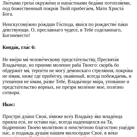
Лю́тыми грехи́ окруже́ни и напа́стными беда́ми потопля́еми,
под боже́ственный покро́в Тво́й прибега́ем, Ма́ти Христа́
Бо́га.
Неискусому́жно ро́ждши Го́спода, яви́ся по рождестве́ па́ки
де́вствующи. О, пресла́внаго чудесе́, в Тебе́ соде́ланнаго,
Богоневе́сто!
Конда́к, гла́с 6:
Не вве́ри мя́ челове́ческому предста́тельству, Пресвята́я
Влады́чице, но приими́ моле́ние раба́ Твоего́: ско́рбь бо
обдержи́т мя́, терпе́ти не могу́ де́монскаго стреля́ния, покро́ва
не и́мам, ниже́ где́ прибе́гну, окая́нный, всегда́ побежда́емь, и
утеше́ния не и́мам, ра́зве Тебе́, Влады́чице ми́ра, упова́ние и
предста́тельство ве́рных, не пре́зри моле́ние мое́, поле́зно
сотвори́.
И́кос:
Простри́ дла́ни Свои́, и́миже все́х Влады́ку я́ко младе́нца
прия́ла еси́, не оста́ви на́с, всегда́ наде́ющихся на Тя́,
бо́дренною Твое́ю моли́твою и неисче́тною бла́гостию уще́дри
на́с, и пода́ждь душа́м на́шим милосе́рдие Свое́, в ве́ки