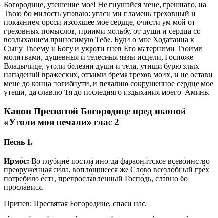
Богородице, утешение мое! Не гнушайся мене, грешнаго, на
Твою бо милость уповаю: угаси ми пламень греховный и
покаянием ороси изсохшее мое сердце, очисти ум мой от
греховных помыслов, приими мольбу, от души и сердца со
воздыханием приносимую Тебе. Буди о мне Ходатаица к
Сыну Твоему и Богу и укроти гнев Его матерними Твоими
молитвами, душевныя и телесныя язвы исцели, Госпоже
Владычице, утоли болезни души и тела, утиши бурю злых
нападений вражеских, отъими бремя грехов моих, и не остави
мене до конца погибнути, и печалию сокрушенное сердце мое
утеши, да славлю Тя до последняго издыхания моего. Аминь.
Канон Пресвятой Богородице пред иконой
«Утоли моя печали» глас 2
Пе́снь 1.
Ирмо́с:
Во глубине́ постла́ иногда́ фараони́тское всево́инство
преоруже́нная си́ла, вопло́щшееся же Сло́во всезло́бный гре́х
потреби́ло е́сть, препросла́вленный Госпо́дь, сла́вно бо
просла́вися.
Припев: Пресвята́я Богоро́дице, спаси́ на́с.