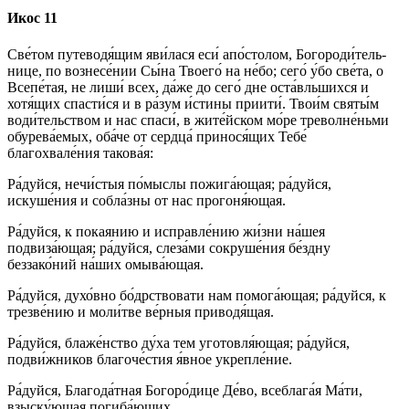
Икос 11
Све́­том путеводя́щим яви́­ла­ся еси́ апо́с­то­лом, Бо­го­ро­ди́­тель­
ни­це, по вознесе́нии Сы́­на Тво­его́ на не́­бо; се­го́ у́бо све́­та, о
Все­пе́­тая, не лиши́ всех, да́же до се­го́ дне оста́вльшихся и
хотя́щих спас­ти́­ся и в ра́­зум и́с­ти­ны при­ити́. Тво­и́м свя­ты́м
води́тельством и нас спа­си́, в жите́йском мо́ре треволне́ньми
обу­ре­ва́­емых, оба́­че от серд­ца́ принося́щих Те­бе́
благохвале́ния та­ко­ва́я:
Ра́­дуй­ся, нечи́стыя по́мыслы пожига́ющая; ра́­дуй­ся,
искуше́ния и собла́зны от нас про­го­ня́ю­щая.
Ра́­дуй­ся, к по­кая­нию и исправле́нию жи́з­ни на́шея
подвиза́ющая; ра́­дуй­ся, сле­за́­ми со­кру­ше́­ния бе́зд­ну
беззако́ний на́­ших омы­ва́ю­щая.
Ра́­дуй­ся, духо́вно бо́дрствовати нам помога́ющая; ра́­дуй­ся, к
трезве́нию и мо­ли́т­ве ве́р­ныя приводя́щая.
Ра́­дуй­ся, бла­же́н­ство ду́­ха тем уготовля́ющая; ра́­дуй­ся,
подви́жников бла­го­че́с­тия я́вное укреп­ле́­ние.
Ра́­дуй­ся, Бла­го­да́т­ная Бо­го­ро́­ди­це Де́­во, всеблага́я Ма́­ти,
взыску́ющая погиба́ющих.