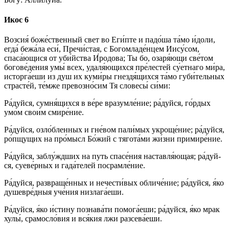
Икос 6
Воз­сия́ бо­же́ст­вен­ный свет во Еги́пте и па­до́­ша та́­мо и́до­ли,
ег­да́ бежа́ла еси́, Пре­чи́с­тая, с Богомладе́нцем Иису́­сом,
спаса́ющися от уби́йства И́родова; Ты бо, оза­ря́ю­щи све́­том
богове́дения умы́ всех, удаля́ющихся пре́лестей су́ет­на­го ми́­ра,
исторга́еши из душ их куми́ры гнездя́щихся та́­мо губи́тельных
страс­те́й, те́м­же превозно́сим Тя сло­ве­сы́ си́­ми:
Ра́­дуй­ся, сумня́щихся в ве́­ре вразумле́ние; ра́­дуй­ся, го́рдых
умо́м сво­и́м сми­ре́­ние.
Ра́­дуй­ся, озло́бленных и гне́вом пали́мых укроще́ние; ра́­дуй­ся,
ро́пщущих на про́мысл Бо́­жий с тягота́ми жи́з­ни при­ми­ре́­ние.
Ра́­дуй­ся, за­блу́жд­ших на путь спа­се́­ния нас­тав­ля́ю­щая; ра́­дуй­
ся, суеве́рных и гада́телей посрамле́ние.
Ра́­дуй­ся, развраще́нных и не­чес­ти́­вых об­ли­че́­ние; ра́­дуй­ся, я́ко
душевре́дныя уче́ния низлага́еши.
Ра́­дуй­ся, я́ко и́с­ти­ну познава́ти по­мо­га́е­ши; ра́­дуй­ся, я́ко мрак
хулы́, срамосло́вия и вся́­кия лжи разсева́еши.