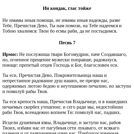
Ин кондак, глас тойже
Не имамы иныя помощи, не имамы иныя надежды, разве
Тебе, Пречистая Дево, Ты нам помози, на Тебе надеемся и
Тобою хвалимся: Твои бо есмы раби, да не постыдимся.
Песнь 7
Ирмос:
Не послужиша твари Богомудрии, паче Создавшаго,
но, огненное прещение мужески поправше, радовахуся,
поюще: препетый отцев Господь и Бог, благословен еси.
Ты еси, Пречистая Дево, Покровительница наша и
непрестанное радование душ наших, не презри нас,
одержимых лютою бедою и неутешимою печалию, но заступи
и помилуй рабы Твоя.
Ты еси крепость наша, Пречистая Владычице, и в нашедших
нечаемых скорбех утешение, и сего ради мы, недостойнии
раби Твоя, всенадежно вопием Ти: помилуй нас, падших.
Исцели душевныя язвы, Владычице, и заступи нас, рабов
Твоих, избави нас от пагубныя сети лукаваго, от всякаго
падения и от развращения изми нас, Преблагословенная.