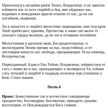
Преклонися к мольбам рабов Твоих, Владычице, и не закосни
избавити нас от всех скорбей и бед, яже обдержат нас,
видимых и невидимых врагов отжени от нас, да не зле
погибнем, окаяннии.
Ты в напастех и скорбех милостиво защищаеши, иже под кров
Твой прибегают; приими, Пречистая, и наше сие малое от
унылаго сердца моление, да не зле в отчаянии погибнем.
Милостивым и кротким оком, Богородительнице, и
милосердием Твоим призри на нас, недостойных, и от
обстоящия напасти нас свободи, призывающих Тя на помощь,
Всепречистая.
Первозданный Адам и Ева Тобою, Владычице, избавистася от
слез, с ними же и нас, припадающих и молящихся Ти, избави
слез, печалей и скорбей и подаждь полезное нам утешение о
Бозе, Спасе нашем.
Песнь 6
Ирмос:
Божественное сие и всечестное совершающе
празднество, Богомудрии, Богоматере, приидите, руками
восплещим, от Нея рождшагося Бога славим.