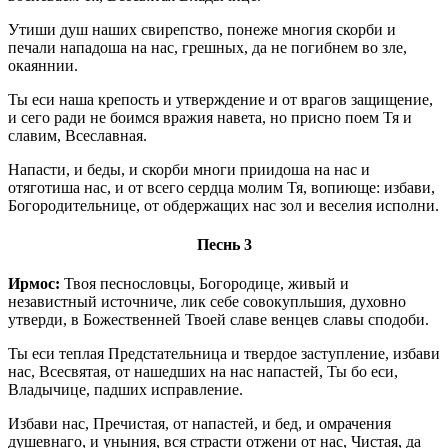
Утиши душ наших свирепство, понеже многия скорби и
печали нападоша на нас, грешных, да не погибнем во зле,
окаяннии.
Ты еси наша крепость и утверждение и от врагов защищение,
и сего ради не боимся вражия навета, но присно поем Тя и
славим, Всеславная.
Напасти, и беды, и скорби многи приидоша на нас и
отяготиша нас, и от всего сердца молим Тя, вопиюще: избави,
Богородительнице, от обдержащих нас зол и веселия исполни.
Песнь 3
Ирмос:
Твоя песнословцы, Богородице, живый и
независтный источниче, лик себе совокупльшия, духовно
утверди, в Божественней Твоей славе венцев славы сподоби.
Ты еси теплая Предстательница и твердое заступление, избави
нас, Всесвятая, от нашедших на нас напастей, Ты бо еси,
Владычице, падших исправление.
Избави нас, Пречистая, от напастей, и бед, и омрачения
душевнаго, и уныния, вся страсти отжени от нас, Чистая, да