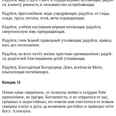
ся, клевету́, ре́в­ность и злопа́мятство истребля́ющая.
Ра́­дуй­ся, братолю́бием лю́­ди ущедря́ющая; ра́­дуй­ся, от гла́­да,
хла́да, тру́­са, по­то́­па, ог­ня́, ме­ча́ огражда́ющая.
Ра́­дуй­ся, хле́бом насу́щным ве́р­ныя пита́ющая; ра́­дуй­ся,
смертоно́сную я́зву прекраща́ющая.
Ра́­дуй­ся, гнев Бо́­жий пра́ведный утоля́ющая; ра́­дуй­ся, пра́­вед­
ных дел поспеше́ние.
Ра́­дуй­ся, на всех путе́х жи́з­ни хри­сти­а́н про­мыш­ле́­ние; ра́­дуй­
ся, роди́телей благонра́вием дете́й утеша́ющая.
Ра́­дуй­ся, Бла­го­да́т­ная Бо­го­ро́­ди­це Де́­во, всеблага́я Ма́­ти,
взыску́ющая погиба́ющих.
Кондак 11
Пе́­ние на́­ше смире́нное, от полноты́ люб­ве́ и усе́рдия Те­бе́
при­но­си́­мое, не пре́­зри, Богоневе́сто, и не отврати́ся от нас,
гре́ш­ных и не­до­сто́й­ных, но помози́ нам очи́ститися от вся́­кия
скве́р­ны пло́­ти и ду́­ха, да возмо́жем досто́йно и пра́ведно пе́­ти
Бо́­гу: Алли­лу́иа.