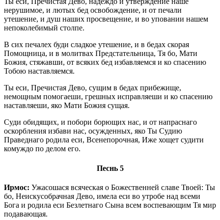
Ты еси, Пречистая Дево, надеждо и утверждение наше
нерушимое, и лютых бед освобождение, и от печали
утешение, и душ наших просвещение, и во уповании нашем
непоколебимый столпе.
В сих печалех буди сладкое утешение, и в бедах скорая
Помощница, и в молитвах Предстательница, Тя бо, Мати
Божия, стяжавши, от всяких бед избавляемся и ко спасению
Тобою наставляемся.
Ты еси, Пречистая Дево, сущим в бедах прибежище,
немощным помогаеши, грешных исправляеши и ко спасению
наставляеши, яко Мати Божия сущая.
Суди обидящих, и побори борющих нас, и от напраснаго
оскорбления избави нас, осужденных, яко Ты Судию
Праведнаго родила еси, Всенепорочная, Иже хощет судити
комуждо по делом его.
Песнь 5
Ирмос:
Ужасошася всяческая о Божественней славе Твоей: Ты
бо, Неискусобрачная Дево, имела еси во утробе над всеми
Бога и родила еси Безлетнаго Сына всем воспевающим Тя мир
подавающая.