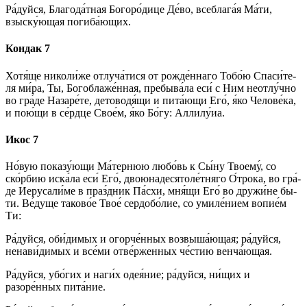
Ра́­дуй­ся, Бла­го­да́т­ная Бо­го­ро́­ди­це Де́­во, всеблага́я Ма́­ти,
взыску́ющая погиба́ющих.
Кондак 7
Хотя́ще николи́же отлуча́тися от рож­де́н­на­го То­бо́ю Спа­си́­те­
ля ми́­ра, Ты, Богоблаже́нная, пребыва́ла еси́ с Ним неотлу́чно
во гра́­де Назаре́те, детоводя́щи и пита́ющи Его́, я́ко Че­ло­ве́­ка,
и пою́щи в се́рд­це Сво­е́м, я́ко Бо́­гу: Алли­лу́иа.
Икос 7
Но́вую показу́ющи Ма́­тер­нюю лю­бо́вь к Сы́­ну Тво­ему́, со
ско́рбию иска́ла еси́ Его́, двоюнадесятоле́тняго О́трока, во гра́­
де Иеру­са­ли́­ме в праз́дник Па́схи, мня́щи Его́ во дружи́не бы­
ти. Ве́­ду­ще та­ко­во́е Твое́ сердобо́лие, со уми­ле́­нием во­пи­е́м
Ти:
Ра́­дуй­ся, оби́­ди­мых и огорче́нных возвыша́ющая; ра́­дуй­ся,
ненави́димых и все́­ми отве́рженных че́стию венча́ющая.
Ра́­дуй­ся, убо́­гих и на­ги́х оде­я́ние; ра́­дуй­ся, ни́­щих и
разоре́нных пита́ние.