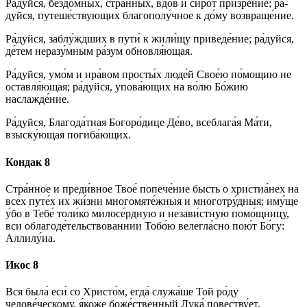
Ра́­дуй­ся, бездо́мных, стра́н­ных, вдов и си­ро́т при­зре́­ние; ра́­
дуй­ся, путеше́ствующих благополу́чное к до́­му возвраще́ние.
Ра́­дуй­ся, за­блу́жд­ших в пу­ти́ к жили́щу приведе́ние; ра́­дуй­ся,
де́тем неразу́мным ра́­зум обновля́ющая.
Ра́­дуй­ся, умо́м и нра́вом просты́х лю­де́й Свое́ю по́­мо­щию не
оставля́ющая; ра́­дуй­ся, упова́ющих на во́лю Бо́­жию
наслажде́ние.
Ра́­дуй­ся, Бла­го­да́т­ная Бо­го­ро́­ди­це Де́­во, всеблага́я Ма́­ти,
взыску́ющая погиба́ющих.
Кондак 8
Стра́н­ное и преди́вное Твое́ попече́ние бысть о христиа́нех на
всех путе́х их жи́з­ни многомяте́жныя и многотру́дныя; иму́ще
у́бо в Те­бе́ толи́ко милосе́рдную и незави́стную по­мо́щ­ни­цу,
вси облагоде́тельствованнии То­бо́ю велегла́сно пою́т Бо́­гу:
Алли­лу́иа.
Икос 8
Вся была́ еси́ со Хри­сто́м, ег­да́ служа́ше Той ро́ду
челове́ческому, я́ко­же бо­же́ст­вен­ный Лука́ повеству́ет.