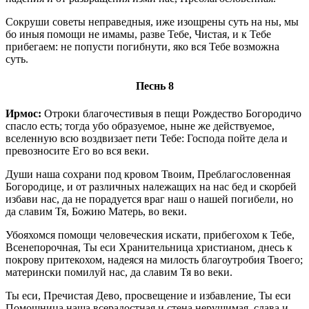
Сокруши советы неправедныя, иже изощрены суть на ны, мы
бо иныя помощи не имамы, разве Тебе, Чистая, и к Тебе
прибегаем: не попусти погибнути, яко вся Тебе возможна
суть.
Песнь 8
Ирмос:
Отроки благочестивыя в пещи Рождество Богородичо
спасло есть; тогда убо образуемое, ныне же действуемое,
вселенную всю воздвизает пети Тебе: Господа пойте дела и
превозносите Его во вся веки.
Души наша сохрани под кровом Твоим, Преблагословенная
Богородице, и от различных належащих на нас бед и скорбей
избави нас, да не порадуется враг наш о нашей погибели, но
да славим Тя, Божию Матерь, во веки.
Убояхомся помощи человеческия искати, прибегохом к Тебе,
Всенепорочная, Ты еси Хранительница христианом, днесь к
покрову притекохом, надеяся на милость благоутробия Твоего;
матерински помилуй нас, да славим Тя во веки.
Ты еси, Пречистая Дево, просвещение и избавление, Ты еси
Помощница наша всерадостная и стена нерушимая, слава и