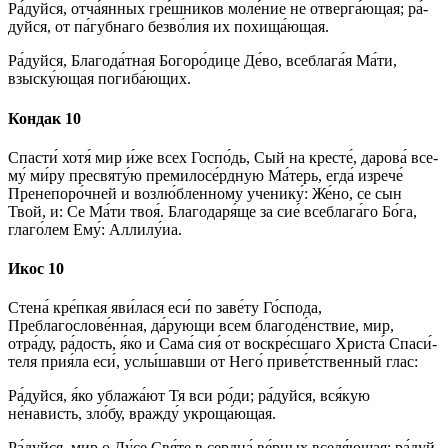
Ра́­дуй­ся, от­ча́­ян­ных гре́ш­ни­ков мо­ле́­ние не отверга́ющая; ра́­
дуй­ся, от па́губнаго безво́лия их похища́ющая.
Ра́­дуй­ся, Бла­го­да́т­ная Бо­го­ро́­ди­це Де́­во, всеблага́я Ма́­ти,
взыску́ющая погиба́ющих.
Кондак 10
Спас­ти́ хо­тя́ мир и́же всех Гос­по́дь, Сый на кре­сте́, да­ро­ва́ все­
му́ ми́­ру пресвяту́ю премилосе́рдную Ма́­терь, ег­да́ изрече́
Пренепоро́чней и возлю́бленному ученику́: Же́но, се сын
Твой, и: Се Ма́­ти твоя́. Бла­го­да­ря́­ще за сие́ всеблага́го Бо́­га,
гла­го́­лем Ему́: Алли­лу́иа.
Икос 10
Сте­на́ кре́п­кая яви́­ла­ся еси́ по заве́ту Го́с­по­да,
Преблагослове́нная, да́­рую­щи всем благоде́нствие, мир,
отра́ду, ра́­дость, я́ко и Сама́ сия́ от воскре́сшаго Хри­ста́ Спа­си́­
те­ля прия́ла еси́, услы́шавши от Не­го́ приве́тственный глас:
Ра́­дуй­ся, я́ко ублажа́ют Тя вси ро́­ди; ра́­дуй­ся, вся́­кую
не́нависть, зло́бу, вражду́ укроща́ющая.
Ра́­дуй­ся, мир о Ду́­се Свя́­те в серд­ца́ ве́р­ных вселя́ющая; ра́­дуй­