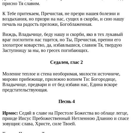
присно Тя славим.
К Тебе притекаем, Пречистая, не презри нашея болезни и
воздыхания, но призри на нас, сущих в скорби, и сию нашу
печаль на радость преложи, Богоблаженная.
Виждь, Владычице, беду нашу и скорби, яко в тех лукавый
враг поглотити нас тщится, но Ты, Пречистая, препни его
злохитрое коварство, да, избавльшися, славим Тя, твердую
Заступницу за ны, во гресех погибающих.
Седален, глас 2
Моление теплое и стена необоримая, милости источниче,
мирови прибежище, прилежно вопием Ти: Богородице,
Владычице, предвари и от бед избави нас, Едина вскоре
предстательствующая.
Песнь 4
Ирмос:
Седяй в славе на Престоле Божества во облаце легце,
прииде Иисус Пребожественный Нетленною Дланию и спасе
зовущия: слава, Христе, силе Твоей.