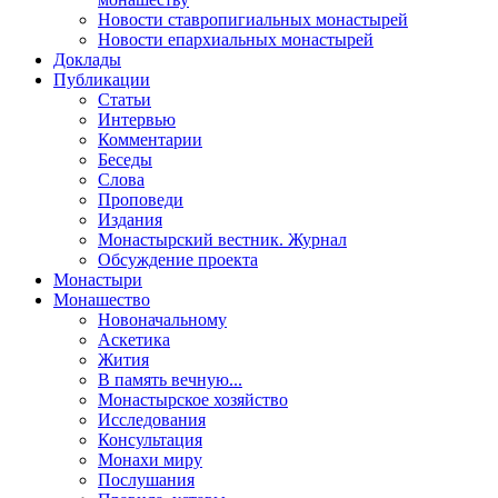
Новости ставропигиальных монастырей
Новости епархиальных монастырей
Доклады
Публикации
Статьи
Интервью
Комментарии
Беседы
Слова
Проповеди
Издания
Монастырский вестник. Журнал
Обсуждение проекта
Монастыри
Монашество
Новоначальному
Аскетика
Жития
В память вечную...
Монастырское хозяйство
Исследования
Консультация
Монахи миру
Послушания