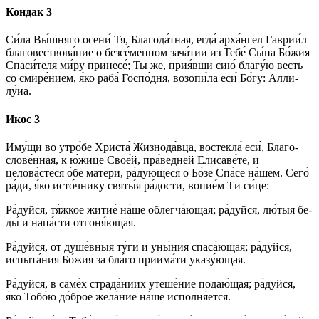
Кондак 3
Си́­ла Вы́ш­ня­го осени́ Тя, Бла­го­да́т­ная, ег­да́ ар­ха́н­гел Гаврии́л
благовествова́ние о безсе́менном зача́тии из Те­бе́ Сы́­на Бо́­жия
Спа­си́­те­ля ми́­ру при­не­се́; Ты же, прия́вши сию́ благу́ю весть
со смире́нием, я́ко раба́ Гос­по́д­ня, возопи́ла еси́ Бо́­гу: Алли­
лу́иа.
Икос 3
Иму́­щи во утро́­бе Хри­ста́ Жиз­но­да́в­ца, востекла́ еси́, Бла­го­
сло­ве́н­ная, к ю́жице Свое́й, пра́ведней Елисаве́те, и
целова́стеся о́бе ма­те­ри, ра́дующеся о Бо́­зе Спа́­се на́­шем. Се­го́
ра́­ди, я́ко исто́чнику свя­ты́я ра́­дос­ти, во­пи­е́м Ти си́­це:
Ра́­дуй­ся, тя́жкое жи­тие́ на́­ше облегча́ющая; ра́­дуй­ся, лю́тыя бе­
ды́ и на­па́с­ти от­го­ня́ю­щая.
Ра́­дуй­ся, от ду­ше́в­ныя ту́ги и уны́ния спа­са́ю­щая; ра́­дуй­ся,
испыта́ния Бо́­жия за бла́­го приима́ти указу́ющая.
Ра́­дуй­ся, в саме́х страда́ниих уте­ше́­ние по­даю́­щая; ра́­дуй­ся,
я́ко То­бо́ю до́б­рое же­ла́­ние на́­ше ис­пол­ня́­ет­ся.