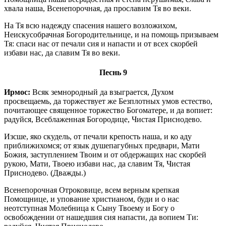
хвала наша, Всенепорочная, да прославим Тя во веки.
На Тя всю надежду спасения нашего возложихом,
Неискусобрачная Богородительнице, и на помощь призываем
Тя: спаси нас от печали сия и напасти и от всех скорбей
избави нас, да славим Тя во веки.
Песнь 9
Ирмос:
Всяк земнородный да взыграется, Духом
просвещаемь, да торжествует же Безплотных умов естество,
почитающее священное торжество Богоматере, и да вопиет:
радуйся, Всеблаженная Богородице, Чистая Приснодево.
Изсше, яко скудель, от печали крепость наша, и ко аду
приближихомся; от язык душепагубных предвари, Мати
Божия, заступлением Твоим и от обдержащих нас скорбей
рукою, Мати, Твоею избави нас, да славим Тя, Чистая
Приснодево. (Дважды.)
Всенепорочная Отроковице, всем верным крепкая
Помощнице, и упование христианом, буди и о нас
неотступная Молебница к Сыну Твоему и Богу о
освобождении от нашедшия сия напасти, да вопием Ти: