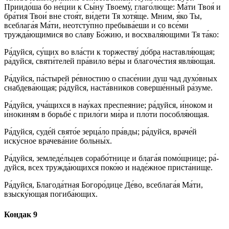
Приидо́ша бо не́ции к Сы́­ну Тво­ему́, гла­го́­лю­ще: Ма́­ти Твоя́ и
бра́тия Твои́ вне стоя́т, ви́дети Тя хотя́ще. Мним, я́ко Ты,
всеблага́я Ма́­ти, неотсту́пно пре­бы­ва́е­ши и со все́­ми
тружда́ющимися во сла́­ву Бо́­жию, и восхваля́ющими Тя та́­ко:
Ра́­дуй­ся, су́­щих во вла́сти к торжеству́ до́бра нас­тав­ля́ю­щая;
ра́­дуй­ся, свя­ти́­те­лей пра́­ви­ло ве́­ры и бла­го­че́с­тия яв­ля́ю­щая.
Ра́­дуй­ся, па́стырей ре́вностию о спа­се́­нии душ чад духо́вных
снабдева́ющая; ра́­дуй­ся, наста́вников со­вер­ше́н­ный ра́зуме.
Ра́­дуй­ся, уча́щихся в нау́ках пре­спе­яние; ра́­дуй­ся, и́ноком и
и́нокиням в борьбе́ с прило́ги ми́­ра и пло́­ти пособля́ющая.
Ра́­дуй­ся, суде́й свято́е зер­ца́­ло пра́в­ды; ра́­дуй­ся, враче́й
иску́сное врачева́ние больны́х.
Ра́­дуй­ся, земледе́льцев сорабо́тнице и бла­га́я по­мо́щ­ни­це; ра́­
дуй­ся, всех тру­жда́ю­щих­ся поко́ю и наде́жное при­ста́­ни­ще.
Ра́­дуй­ся, Бла­го­да́т­ная Бо­го­ро́­ди­це Де́­во, всеблага́я Ма́­ти,
взыску́ющая погиба́ющих.
Кондак 9