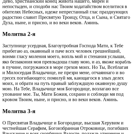
Дево, христианский конец живота нашего, мирен и
непостыден, и сподоби нас Твоим ходатайством вселитися в
обителях Небесных, идеже непрестанный глас празднующих
радостию славит Пресвятую Троицу, Отца, и Сына, и Святаго
Духа, ныне, и присно, и во веки веков. Аминь.
Молитва 2-я
Заступнице усердная, Благоутробная Господа Мати, к Тебе
прибегаю аз, окаянный и паче всех человек грешнейший,
вонми гласу моления моего, вопль мой и стенания услыши,
яко беззакония моя превзыдоша главу мою, и аз, якоже корабль
в пучине, погружаюся в море грехов моих. Но Ты, Всеблагая
и Милосердая Владычице, не презри мене, отчаяннаго и во
гресех погибающего; помилуй мя, кающагося в злых делех
моих, и обрати на путь правый заблуждшую окаянную душу
мою. На Тебе, Владычице моя Богородице, возлагаю все
упование мое. Ты, Мати Божия, сохрани и соблюди мя под
кровом Твоим, ныне, и присно, и во веки веков. Аминь.
Молитва 3-я
О Пресвятая Владычице и Богородице, высшая Херувим и
честнейшая Серафим, Богоизбранная Отроковице, погибших
Взыскание и всех скорбящих Радосте, подаждь утешение и