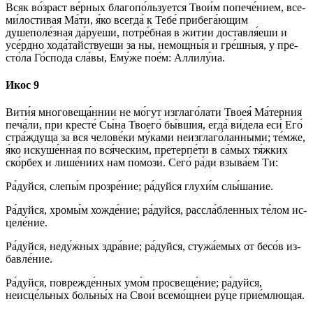
Всяк во́зраст ве́р­ных благопо́льзуется Тво­и́м попече́нием, все­
ми́­лос­ти­вая Ма́­ти, я́ко всег­да́ к Те­бе́ при­бе­га́ю­щим
душеполе́зная да́руеши, по­тре́б­ная в жи­тии доставля́еши и
усе́рд­но хода́тайствуеши за ны, немощны́я и гре́ш­ныя, у пре­
сто́­ла Го́с­по­да сла́­вы, Ему́­же по­е́м: Алли­лу́иа.
Икос 9
Ви­ти́я мно­го­ве­ща́н­нии не мо́гут изглаго́лати Твоея́ Ма́терния
пе­ча́­ли, при кре­сте́ Сы́­на Тво­его́ бы́вшия, ег­да́ ви́дела еси́ Его́
стра́ждуща за вся че­ло­ве́­ки му́­ка­ми неизглаго́ланными; те́м­же,
я́ко искуше́нная по вся́ческим, претерпе́ти в са́мых тя́жких
ско́р­бех и лише́ниих нам помози́. Се­го́ ра́­ди взы­ва́­ем Ти:
Ра́­дуй­ся, сле­пы́м про­зре́­ние; ра́­дуй­ся глухи́м слы́­ша­ние.
Ра́­дуй­ся, хро­мы́м хожде́ние; ра́­дуй­ся, рассла́бленных те́­лом ис­
це­ле́­ние.
Ра́­дуй­ся, неду́жных здра́­вие; ра́­дуй­ся, стужа́емых от бесо́в из­
бав­ле́­ние.
Ра́­дуй­ся, поврежде́нных умо́м про­све­ще́­ние; ра́­дуй­ся,
неисце́льных больны́х на Свои́ всемо́щнеи ру́­це при­е́м­лю­щая.