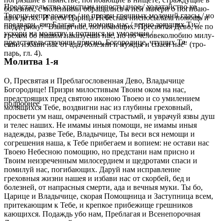
Предстательство христиан непостыдное,/ ходатайство ко
бо­лез­нях, с мо­ле­ни­я­ми об­ра­ща­лись к ней ма­те­ри о по­ги­ба­ю­
Творцу непреложное,/ не презри грешных молений гласы,/ но
щих де­тях. И всем Ца­ри­ца Небес­ная нис­по­сы­ла­ла по­мощь и
предвари, яко Благая, на помощь нас,/ верно зовущих Ти:/
под­держ­ку: "Взы­щи нас, по­ги­ба­ю­щих. Пре­свя­тая Де­во, не по
ускори на молитву и потщися на умоление,/
гре­хом бо на­шим на­ка­зу­е­ши нас, но по че­ло­ве­ко­лю­бию ми­лу­
предстательствующи присно, Богородице, чтущих Тя.
е­ши: из­ба­ви нас от ада, бо­лез­ни и нуж­ды и спа­си нас" (тро­
парь, гл. 4).
Молитва 1-я
О, Пресвятая и Преблагословенная Дево, Владычице
Богородице! Призри милостивым Твоим оком на нас,
предстоящих пред святою иконою Твоею и со умилением
подробнее
молящихся Тебе, воздвигни нас из глубины греховный,
просвети ум наш, омраченный страстьмй, и уврачуй язвы душ
и телес наших. Не имамы иныя помощи, не имамы иныя
надежды, разве Тебе, Владычице, Ты веси вся немощи и
согрешения наша, к Тебе прибегаем и вопием: не остави нас
Твоею Небесною помощию, но предстани нам присно и
Твоим неизреченным милосердием и щедротами спаси и
помилуй нас, погибающих. Даруй нам исправление
греховныя жизни нашея и избави нас от скорбей, бед и
болезней, от напрасныя смерти, ада и вечныя муки. Ты бо,
Царице и Владычице, скорая Помощница и Заступница всем,
притекающим к Тебе, и крепкое прибежище грешников
кающихся. Подаждь убо нам, Преблагая и Всенепорочная