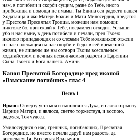
нам, в погибели и скорби сущим, разве бо Тебе, иного
прибежища и помощи не имамы. Ты Едина еси радости нашея
Ходатаица и яко Матерь Божия и Мати Милосердия, предстоя
у Престола Пресвятыя Троицы, можеши нам помощи:
никтоже бо, притекаяй к Тебе, посрамлен отходит. Услыши
убо и нас ныне, в день погибели и печали, пред Твоею
иконою припадающих и со слезами Тебе молящихся: отжени
от нас належащия на нас скорби и беды в сей временней
жизни, не лишены же ны сотвори Твоим всесильным
ходатайством и вечныя нескончаемыя радости в Царствии
Сына Твоего и Бога нашего. Аминь.
Канон Пресвятой Богородице пред иконой
«Взыскание погибших» глас 4
Песнь 1
Ирмос:
Отверзу уста моя и наполнятся Духа, и слово отрыгну
Царице Матери, и явлюся, светло торжествуя, и воспою,
радуяся, Тоя чудеса.
Умилосердися о нас, грешных, погибающих, Пресвятая
Богородице, но вместо печали даруй нам радость, да
воспеваем Тя, Всесвятая Владычице.