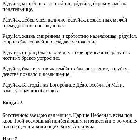
Ра́­дуй­ся, младе́нцев воспита́ние; ра́­дуй­ся, о́троком смы́сла
пода́тельнице.
Ра́­дуй­ся, до́б­рых дел ве­ли́­чие; ра́­дуй­ся, возра́стных муже́й
прему́дростию обогаща́ющая.
Ра́­дуй­ся, жизнь смире́нием и кро́тостию наделя́ющая; ра́­дуй­ся,
ста́р­цев благогове́йных сла́дкое успокое́ние.
Ра́­дуй­ся, ста́риц благолюби́вых ти́­хое при­бе́­жи­ще; ра́­дуй­ся,
чест­ны́х бра́ков устрое́ние.
Ра́­дуй­ся, бла­го­чес­ти́­вых семе́йств благослове́ние; ра́­дуй­ся,
де́вст­ва по­хва­ло́ и возвыше́ние.
Ра́­дуй­ся, Бла­го­да́т­ная Бо­го­ро́­ди­це Де́­во, всеблага́я Ма́­ти,
взыску́ющая погиба́ющих.
Кондак 5
Боготе́чною звездо́ю явля́е­ши­ся, Ца­ри́­це Не­бе́с­ная, всем под
кров Твой всемо́щный при­бе­га́ю­щим и непреста́нно во уми­ле́­
нии серде́чнем во­пию́­щих Бо́­гу: Алли­лу́иа.
Икос 5