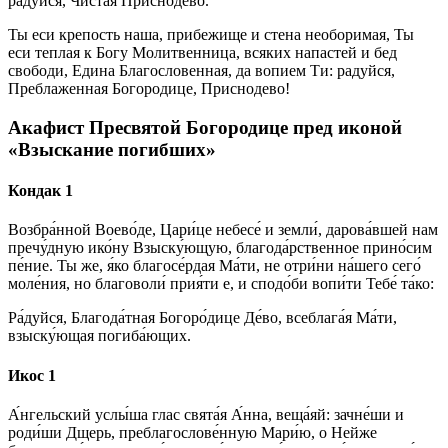
радуйся, Чистая Приснодево.
Ты еси крепость наша, прибежище и стена необоримая, Ты
еси теплая к Богу Молитвенница, всяких напастей и бед
свободи, Едина Благословенная, да вопием Ти: радуйся,
Преблаженная Богородице, Приснодево!
Акафист Пресвятой Богородице пред иконой
«Взыскание погибших»
Кондак 1
Возбра́нной Воево́де, Ца­ри́­це не­бе­се́ и зем­ли́, дарова́вшей нам
пречу́дную ико́­ну Взыску́ющую, бла­го­да́р­ствен­ное при­но́­сим
пе́­ние. Ты же, я́ко благосе́рдая Ма́­ти, не от­ри́­ни на́­ше­го се­го́
мо­ле́­ния, но благоволи́ прия́ти е, и спо­до́­би вопи́ти Те­бе́ та́­ко:
Ра́­дуй­ся, Бла­го­да́т­ная Бо­го­ро́­ди­це Де́­во, всеблага́я Ма́­ти,
взыску́ющая погиба́ющих.
Икос 1
А́н­гель­ский услы́ша глас свя­та́я А́нна, ве­ща́яй: зачне́ши и
роди́ши Дщерь, преблагослове́нную Мари́ю, о Ней­же