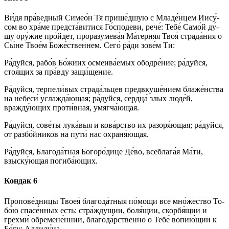
Ви́­дя пра́ведный Симео́н Тя прише́дшую с Мла­де́н­цем Иису́­
сом во хра́­ме предста́витися Го́сподеви, ре­че́: Те­бе́ Само́й ду́­
шу ору́­жие про́йдет, проразумева́я Ма́терняя Твоя́ стра­да́­ния о
Сы́­не Тво­е́м Боже́ственнем. Се­го́ ра́­ди зо­ве́м Ти:
Ра́­дуй­ся, ра­бо́в Бо́­жи­их осмеива́емых ободре́ние; ра́­дуй­ся,
стоя́щих за пра́вду за­щи́­ще­ние.
Ра́­дуй­ся, терпели́вых страда́льцев предвкуше́нием бла­же́н­ства
на не­бе­си́ услажда́ющая; ра́­дуй­ся, серд­ца́ злых лю­де́й,
вражду́ющих проти́вная, умягча́ющая.
Ра́­дуй­ся, сове́ты лука́выя и кова́рство их разоря́ющая; ра́­дуй­ся,
от разбо́йников на пу­ти́ нас охраня́ющая.
Ра́­дуй­ся, Бла­го­да́т­ная Бо­го­ро́­ди­це Де́­во, всеблага́я Ма́­ти,
взыску́ющая погиба́ющих.
Кондак 6
Пропове́дницы Твоея́ бла­го­да́т­ныя по́­мо­щи все мно́­жест­во То­
бо́ю спасе́нных есть: стра́ждущии, боля́щии, скорбя́щии и
грех­ми́ обремене́ннии, бла­го­да́р­ствен­но о Те­бе́ вопию́щии к
Бо́­гу: Алли­лу́иа.