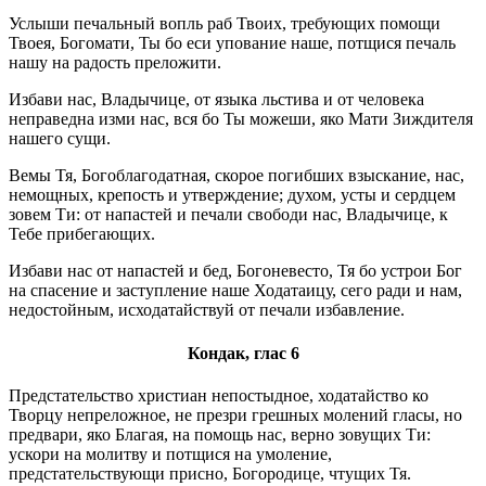
Услыши печальный вопль раб Твоих, требующих помощи
Твоея, Богомати, Ты бо еси упование наше, потщися печаль
нашу на радость преложити.
Избави нас, Владычице, от языка льстива и от человека
неправедна изми нас, вся бо Ты можеши, яко Мати Зиждителя
нашего сущи.
Вемы Тя, Богоблагодатная, скорое погибших взыскание, нас,
немощных, крепость и утверждение; духом, усты и сердцем
зовем Ти: от напастей и печали свободи нас, Владычице, к
Тебе прибегающих.
Избави нас от напастей и бед, Богоневесто, Тя бо устрои Бог
на спасение и заступление наше Ходатаицу, сего ради и нам,
недостойным, исходатайствуй от печали избавление.
Кондак, глас 6
Предстательство христиан непостыдное, ходатайство ко
Творцу непреложное, не презри грешных молений гласы, но
предвари, яко Благая, на помощь нас, верно зовущих Ти:
ускори на молитву и потщися на умоление,
предстательствующи присно, Богородице, чтущих Тя.