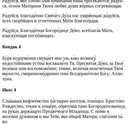
Ра́­дуй­ся, я́ко То­бо́ю зла́я на­чи­на́­ния на́­ша пресека́ются; ра́­дуй­
ся, огне́м Ма́терния Твоея́ люб­ве́ ду́­ши ве́р­ных согрева́ющая.
Ра́­дуй­ся, бла­го­да́­тию Свя­та́­го Ду́­ха нас оза­ря́ю­щая; ра́­дуй­ся,
всех скор­бя́­щих и угнете́нных Ма́­ти благосе́рдая.
Ра́­дуй­ся, Бла­го­да́т­ная Бо­го­ро́­ди­це Де́­во, всеблага́я Ма́­ти,
взыску́ющая погиба́ющих.
Кондак 4
Бу́ря недоуме́ния смуща́ет мне ум, ка́­ко возмогу́
недосто́йными устны́ вос­хва­ли́­ти Тя, Пре­свя­та́я Де́­во, за Твое́
вели́кое нам воспоможе́ние; те́м­же, велича́я неисче́тныя Твоя́
ми́­лос­ти, сми­рен­но­му́д­рен­но пою́ Вседержи́телю Бо́­гу: Алли­
лу́иа.
Икос 4
Слы́шаша вифлее́мстии па́стырие а́н­ге­лов, пою́щих Хрис­то́­во
Рождество́, те́кше к пеще́ре, обрето́ша та́­мо Богороди́тельницу,
на ру­ка́х держа́щую Предве́чнаго Мла­де́н­ца. С ни́­ми в
весе́лии духо́вном и мы Те­бе́, я́ко о́бщей Ма­те­ри, гла­го́­лем та́­
ко: