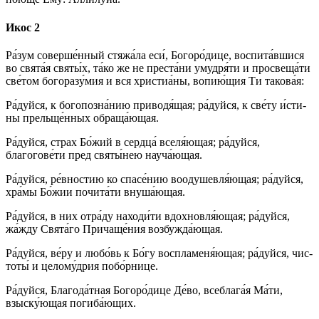
Икос 2
Ра́­зум со­вер­ше́н­ный стяжа́ла еси́, Бо­го­ро́­ди­це, воспита́вшися
во свя­та́я свя­ты́х, та́­ко же не преста́ни умудря́ти и просвеща́ти
све́­том богоразу́мия и вся христиа́ны, во­пию́­щия Ти та­ко­ва́я:
Ра́­дуй­ся, к богопозна́нию приводя́щая; ра́­дуй­ся, к све́­ту и́с­ти­
ны прельще́нных обраща́ющая.
Ра́­дуй­ся, страх Бо́­жий в серд­ца́ вселя́ющая; ра́­дуй­ся,
благогове́ти пред свя­ты́­нею науча́ющая.
Ра́­дуй­ся, ре́вностию ко спа­се́­нию воодушевля́ющая; ра́­дуй­ся,
хра́мы Бо́жии почита́ти внуша́ющая.
Ра́­дуй­ся, в них отра́ду находи́ти вдохновля́ющая; ра́­дуй­ся,
жа́жду Свя­та́­го Причаще́ния возбужда́ющая.
Ра́­дуй­ся, ве́­ру и лю­бо́вь к Бо́­гу воспламеня́ющая; ра́­дуй­ся, чис­
то­ты́ и це­ло­му́д­рия побо́рнице.
Ра́­дуй­ся, Бла­го­да́т­ная Бо­го­ро́­ди­це Де́­во, всеблага́я Ма́­ти,
взыску́ющая погиба́ющих.