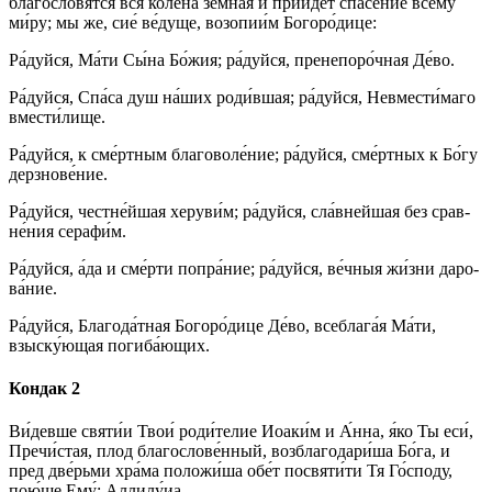
благословя́тся вся коле́на зем­на́я и прии́дет спа­се́­ние все­му́
ми́­ру; мы же, сие́ ве́­ду­ще, возопии́м Бо­го­ро́­ди­це:
Ра́­дуй­ся, Ма́­ти Сы́­на Бо́­жия; ра́­дуй­ся, пренепоро́чная Де́­во.
Ра́­дуй­ся, Спа́­са душ на́­ших ро­ди́в­шая; ра́­дуй­ся, Не­вме­сти́­ма­го
вмес­ти́­ли­ще.
Ра́­дуй­ся, к сме́ртным благоволе́ние; ра́­дуй­ся, сме́рт­ных к Бо́­гу
дерз­но­ве́­ние.
Ра́­дуй­ся, чест­не́й­шая хе­ру­ви́м; ра́­дуй­ся, сла́внейшая без срав­
не́­ния се­ра­фи́м.
Ра́­дуй­ся, а́да и сме́р­ти попра́ние; ра́­дуй­ся, ве́ч­ныя жи́з­ни да­ро­
ва́­ние.
Ра́­дуй­ся, Бла­го­да́т­ная Бо­го­ро́­ди­це Де́­во, всеблага́я Ма́­ти,
взыску́ющая погиба́ющих.
Кондак 2
Ви́­дев­ше святи́и Твои́ роди́телие Иоаки́м и А́нна, я́ко Ты еси́,
Пре­чи́с­тая, плод благослове́нный, возблагодари́ша Бо́­га, и
пред две́рьми хра́ма положи́ша обе́т посвяти́ти Тя Го́с­по­ду,
пою́­ще Ему́: Алли­лу́иа.