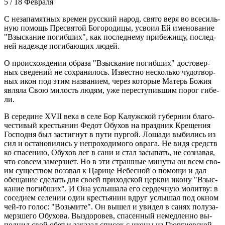
5 / 18 Февраля
С неза­па­мят­ных вре­мен рус­ский на­род, свя­то ве­ря во все­силь­
ную по­мощь Пре­свя­той Бо­го­ро­ди­цы, усво­ил Ей име­но­ва­ние
"Взыс­ка­ние по­гиб­ших", как по­след­не­му при­бе­жи­щу, по­след­
ней на­деж­де по­ги­ба­ю­щих лю­дей.
О про­ис­хож­де­нии об­ра­за "Взыс­ка­ние по­гиб­ших" до­сто­вер­
ных све­де­ний не со­хра­ни­лось. Из­вест­но несколь­ко чу­до­твор­
ных икон под этим на­зва­ни­ем, через ко­то­рые Ма­терь Бо­жия
яв­ля­ла Свою ми­лость лю­дям, уже пе­ре­сту­пив­шим по­рог ги­бе­
ли.
В се­ре­дине XVII ве­ка в се­ле Бор Ка­луж­ской гу­бер­нии бла­го­
че­сти­вый кре­стья­нин Фе­дот Обу­хов на празд­ник Кре­ще­ния
Гос­под­ня был за­стиг­нут в пу­ти пур­гой. Ло­ша­ди вы­би­лись из
сил и оста­но­ви­лись у непро­хо­ди­мо­го овра­га. Не ви­дя средств
ко спа­се­нию, Обу­хов лег в са­ни и стал за­сы­пать, не со­зна­вая,
что со­всем за­мерзнет. Но в эти страш­ные ми­ну­ты он всем сво­
им су­ще­ством воз­звал к Ца­ри­це Небес­ной о по­мо­щи и дал
обе­ща­ние сде­лать для сво­ей при­ход­ской церк­ви ико­ну "Взыс­
ка­ние по­гиб­ших". И Она услы­ша­ла его сер­деч­ную мо­лит­ву: в
со­сед­нем се­ле­нии один кре­стья­нин вдруг услы­шал под ок­ном
чей-то го­лос: "Возь­ми­те". Он вы­шел и уви­дел в са­нях по­лу­за­
мерз­ше­го Обу­хо­ва. Вы­здо­ро­вев, спа­сен­ный немед­лен­но вы­
пол­нил свой обет и за­ка­зал спи­сок с ико­ны из Ге­ор­ги­ев­ской