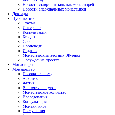
Новости ставропигиальных монастырей
Новости епархиальных монастырей
Доклады
Публикации
Статьи
Интервью
Комментарии
Беседы
Слова
Проповеди
Издания
Монастырский вестник. Журнал
Обсуждение проекта
Монастыри
Монашество
Новоначальному
Аскетика
Жития
В память вечную...
Монастырское хозяйство
Исследования
Консультация
Монахи миру
Послушания