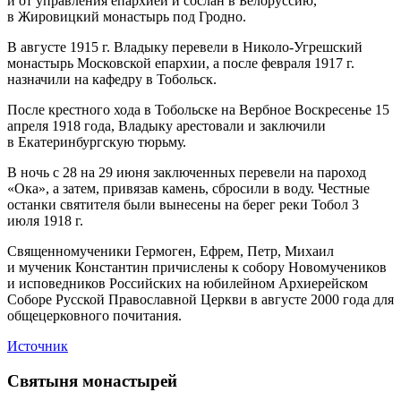
и от управления епархией и сослан в Белоруссию,
в Жировицкий монастырь под Гродно.
В августе 1915 г. Владыку перевели в
Николо-Угрешский
монастырь Московской епархии, а после февраля 1917 г.
назначили на кафедру в Тобольск.
После крестного хода в Тобольске на Вербное Воскресенье 15
апреля 1918 года, Владыку арестовали и заключили
в Екатеринбургскую тюрьму.
В ночь с 28 на 29 июня заключенных перевели на пароход
«Ока», а затем, привязав камень, сбросили в воду. Честные
останки святителя были вынесены на берег реки Тобол 3
июля 1918 г.
Священномученики Гермоген, Ефрем, Петр, Михаил
и мученик Константин причислены к собору Новомучеников
и исповедников Российских на юбилейном Архиерейском
Соборе Русской Православной Церкви в августе 2000 года для
общецерковного почитания.
Источник
Святыня монастырей