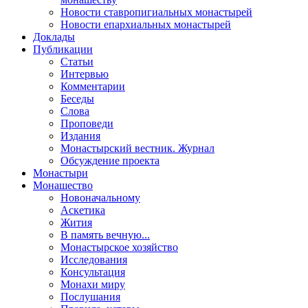
Новости ставропигиальных монастырей
Новости епархиальных монастырей
Доклады
Публикации
Статьи
Интервью
Комментарии
Беседы
Слова
Проповеди
Издания
Монастырский вестник. Журнал
Обсуждение проекта
Монастыри
Монашество
Новоначальному
Аскетика
Жития
В память вечную...
Монастырское хозяйство
Исследования
Консультация
Монахи миру
Послушания