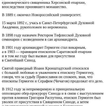
единоверческого священника Херсонской епархии,
впоследствии принявшего монашество.
В 1889 г. окончил Новороссийский университет.
15 марта 1892 г., учась в
Санкт-Петербургской
Духовной
Академии, рукоположен во иеромонаха.
В 1898 году назначен Ректором Тифлисской Духовной
семинарии с возведением в сан архимандрита.
В 1901 году архимандрит Гермоген стал викарным,
а в 1903 — правящим епископом Саратовской епархии
и в том же году был вызван для присутствия
в Святейший Синод.
Святой праведный Иоанн Кронштадтский относился
с большой любовью и уважением к епископу Гермогену,
говоря, что за судьбу Православия он спокоен, зная, что
епископы Гермоген и Серафим (Чичагов) продолжат его дело.
В 1912 году за непримиримую и принципиальную
оппозицию
обер-прокурору
Синода и в связи с выступлением
против влияния Григория Распутина, епископ Гермоген был
уволен от присутствия в Священном Синоде, а затем