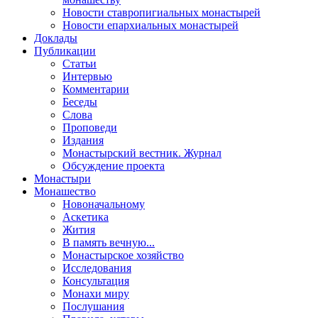
Новости ставропигиальных монастырей
Новости епархиальных монастырей
Доклады
Публикации
Статьи
Интервью
Комментарии
Беседы
Слова
Проповеди
Издания
Монастырский вестник. Журнал
Обсуждение проекта
Монастыри
Монашество
Новоначальному
Аскетика
Жития
В память вечную...
Монастырское хозяйство
Исследования
Консультация
Монахи миру
Послушания