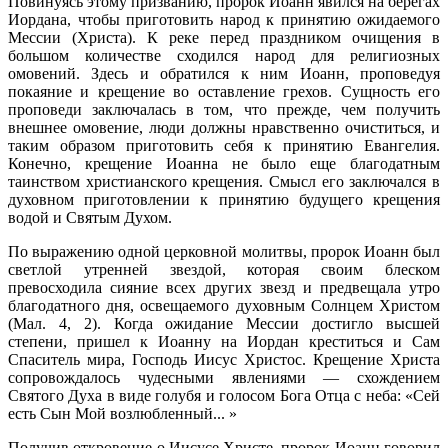
Повинуясь этому призванию, пророк Иоанн явился на берегах
Иордана, чтобы приготовить народ к принятию ожидаемого
Мессии (Христа). К реке перед праздником очищения в
большом количестве сходился народ для религиозных
омовений. Здесь и обратился к ним Иоанн, проповедуя
покаяние и крещение во оставление грехов. Сущность его
проповеди заключалась в том, что прежде, чем получить
внешнее омовение, люди должны нравственно очиститься, и
таким образом приготовить себя к принятию Евангелия.
Конечно, крещение Иоанна не было еще благодатным
таинством христианского крещения. Смысл его заключался в
духовном приготовлении к принятию будущего крещения
водой и Святым Духом.
По выражению одной церковной молитвы, пророк Иоанн был
светлой утренней звездой, которая своим блеском
превосходила сияние всех других звезд и предвещала утро
благодатного дня, освещаемого духовным Солнцем Христом
(Мал. 4, 2). Когда ожидание Мессии достигло высшей
степени, пришел к Иоанну на Иордан креститься и Сам
Спаситель мира, Господь Иисус Христос. Крещение Христа
сопровождалось чудесными явлениями — схождением
Святого Духа в виде голубя и голосом Бога Отца с неба: «Сей
есть Сын Мой возлюбленный... »
Получив откровение о Иисусе Христе, пророк Иоанн говорил