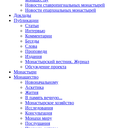
Новости ставропигиальных монастырей
Новости епархиальных монастырей
Доклады
Публикации
Статьи
Интервью
Комментарии
Беседы
Слова
Проповеди
Издания
Монастырский вестник. Журнал
Обсуждение проекта
Монастыри
Монашество
Новоначальному
Аскетика
Жития
В память вечную...
Монастырское хозяйство
Исследования
Консультация
Монахи миру
Послушания