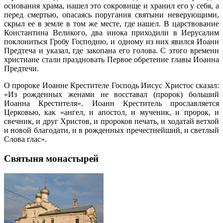
основания храма, нашел это сокровище и хранил его у себя, а
перед смертью, опасаясь поругания святыни неверующими,
скрыл ее в земле в том же месте, где нашел. В царствование
Константина Великого, два инока приходили в Иерусалим
поклониться Гробу Господню, и одному из них явился Иоанн
Предтеча и указал, где закопана его голова. С этого времени
христиане стали праздновать Первое обретение главы Иоанна
Предтечи.
О пророке Иоанне Крестителе Господь Иисус Христос сказал:
«Из рожденных женами не восставал (пророк) больший
Иоанна Крестителя». Иоанн Креститель прославляется
Церковью, как «ангел, и апостол, и мученик, и пророк, и
свечник, и друг Христов, и пророков печать, и ходатай ветхой
и новой благодати, и в рожденных пречестнейший, и светлый
Слова глас».
Святыня монастырей