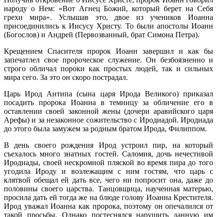
народу о Нем: «Вот Агнец Божий, который берет на Себя
грехи мира». Услышав это, двое из учеников Иоанна
присоединились к Иисусу Христу. То были апостолы Иоанн
(Богослов) и Андрей (Первозванный, брат Симона Петра).
Крещением Спасителя пророк Иоанн завершил и как бы
запечатлел свое пророческое служение. Он безбоязненно и
строго обличал пороки как простых людей, так и сильных
мира сего. За это он скоро пострадал.
Царь Ирод Антипа (сына царя Ирода Великого) приказал
посадить пророка Иоанна в темницу за обличение его в
оставлении своей законной жены (дочери аравийского царя
Арефы) и за незаконное сожительство с Иродиадой. Иродиада
до этого была замужем за родным братом Ирода, Филиппом.
В день своего рождения Ирод устроил пир, на который
съехалось много знатных гостей. Саломия, дочь нечестивой
Иродиады, своей нескромной пляской во время пира до того
угодила Ироду и возлежащим с ним гостям, что царь с
клятвой обещал ей дать все, чего ни попросит она, даже до
половины своего царства. Танцовщица, наученная матерью,
просила дать ей тогда же на блюде голову Иоанна Крестителя.
Ирод уважал Иоанна как пророка, поэтому он опечалился от
такой просьбы. Однако постеснялся нарушить данную им