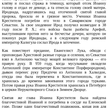
клятву и послал стража в темницу, который отсек Иоанну
голову и отдал ее девице, а та отнесла голову своей матери.
Иродиада, надругавшись над отсеченной святой главой
пророка, бросила ее в грязное место. Ученики Иоанна
Крестителя погребли его тело в Самарянском городе
Севастии. За свое злодеяние Ирод получил возмездие в 38
году после Р. X.; его войска были разбиты Арефой,
выступившим против него за бесчестье дочери, которую он
покинул ради Иродиады, а в следующем году римский
император Калигула сослал Ирода в заточение.
Как повествует предание, Евангелист Лука, обходя с
проповедью Христовой разные города и селения, из Севастии
взял в Антиохию частицу мощей великого пророка — его
правую руку. В 959 году, когда мусульмане овладели
Антиохией (при императоре Константине Порфирородном),
дьякон перенес руку Предтечи из Антиохии в Xалкедон,
откуда она была перевезена в Константинополь, где и
хранилась до времени завоевания этого города турками.
Потом правая рука Иоанна Крестителя хранилась в Петебурге
в церкви Нерукотворного Спаса в Зимнем Дворце.
Святая же глава Иоанна Крестителя была найдена
благочестивой Иоанной и погребена в сосуде на Елеонской
горе. Позже один благочестивый подвижник, копая ров для