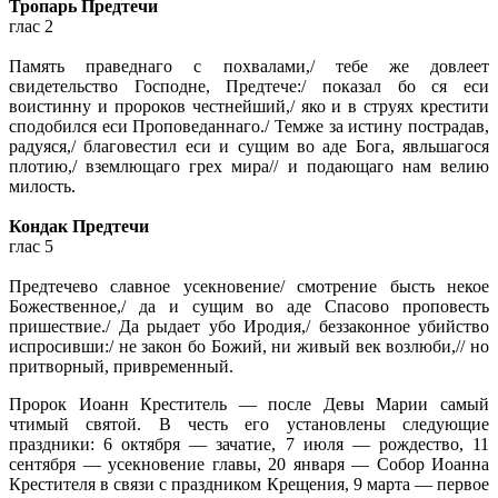
Тропарь Предтечи
глас 2
Память праведнаго с похвалами,/ тебе же довлеет
свидетельство Господне, Предтече:/ показал бо ся еси
воистинну и пророков честнейший,/ яко и в струях крестити
сподобился еси Проповеданнаго./ Темже за истину пострадав,
радуяся,/ благовестил еси и сущим во аде Бога, явльшагося
плотию,/ вземлющаго грех мира// и подающаго нам велию
милость.
Кондак Предтечи
глас 5
Предтечево славное усекновение/ смотрение бысть некое
Божественное,/ да и сущим во аде Спасово проповесть
пришествие./ Да рыдает убо Иродия,/ беззаконное убийство
испросивши:/ не закон бо Божий, ни живый век возлюби,// но
притворный, привременный.
Пророк Иоанн Креститель — после Девы Марии самый
чтимый святой. В честь его установлены следующие
праздники: 6 октября — зачатие, 7 июля — рождество, 11
сентября — усекновение главы, 20 января — Собор Иоанна
Крестителя в связи с праздником Крещения, 9 марта — первое