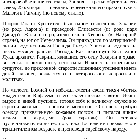
и второе обретение его главы, 7 июня — третье обретение его
главы, 25 октября — праздник перенесения его правой руки с
Мальты в Гатчину (по новому стилю).
Пророк Иоанн Креститель был сыном священника Захарии
(из рода Аарона) и праведной Елизаветы (из рода царя
Давида). Жили его родители около Хеврона (в Нагорной
стране), на юг от Иерусалима. Он приходился по материнской
линии родственником Господа Иисуса Христа и родился на
шесть месяцев раньше Господа. Как повествует Евангелист
Лука, архангел Гавриил, явившись его отцу Захарии в храме,
возвестил о рождении у него сына. И вот у благочестивых
супругов, до преклонной старости лишенных утешения иметь
детей, наконец рождается сын, которого они испросили в
молитвах.
По милости Божией он избежал смерти среди тысяч убитых
младенцев в Вифлееме и его окрестностях. Святой Иоанн
вырос в дикой пустыне, готовя себя к великому служению
строгой жизнью — постом и молитвой. Он носил грубую
одежду, прихваченную кожаным поясом, и питался диким
медом и акридами (род саранчи). Он остался
пустынножителем до тех пор, пока Господь не призвал его в
тридцатилетнем возрасте к проповеди еврейскому народу.