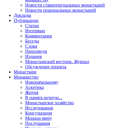
Новости ставропигиальных монастырей
Новости епархиальных монастырей
Доклады
Публикации
Статьи
Интервью
Комментарии
Беседы
Слова
Проповеди
Издания
Монастырский вестник. Журнал
Обсуждение проекта
Монастыри
Монашество
Новоначальному
Аскетика
Жития
В память вечную...
Монастырское хозяйство
Исследования
Консультация
Монахи миру
Послушания