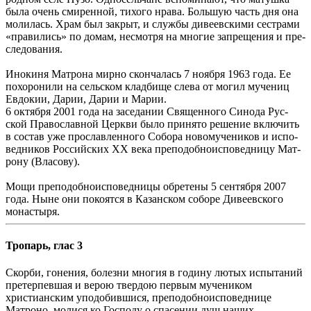
бы­ла очень сми­рен­ной, ти­хо­го нра­ва. Боль­шую часть дня она
мо­ли­лась. Храм был за­крыт, и служ­бы ди­ве­ев­ски­ми сест­ра­ми
«пра­ви­лись» по до­мам, несмот­ря на мно­гие за­пре­ще­ния и пре­
сле­до­ва­ния.
Ино­ки­ня Мат­ро­на мир­но скон­ча­лась 7 но­яб­ря 1963 го­да. Ее
по­хо­ро­ни­ли на сель­ском клад­би­ще сле­ва от мо­гил му­че­ниц
Ев­до­кии, Да­рии, Да­рии и Ма­рии.
6 ок­тяб­ря 2001 го­да на за­се­да­нии Свя­щен­но­го Си­но­да Рус­
ской Пра­во­слав­ной Церк­ви бы­ло при­ня­то ре­ше­ние вклю­чить
в со­став уже про­слав­лен­но­го Со­бо­ра но­во­му­че­ни­ков и ис­по­
вед­ни­ков Рос­сий­ских XX ве­ка пре­по­доб­но­ис­по­вед­ни­цу Мат­
ро­ну (Вла­со­ву).
Мощи преподобноисповедницы обретены 5 сентября 2007
года. Ныне они покоятся в Казанском соборе Дивеевского
монастыря.
Тропарь, глас 3
Скорби, гонения, болезни многия в годину лютых испытаний
претерпевшая и верою твердою первым мучеником
христианским уподобившися, преподобноисповеднице
Матроно, молися ко Господу о спасении душ наших.