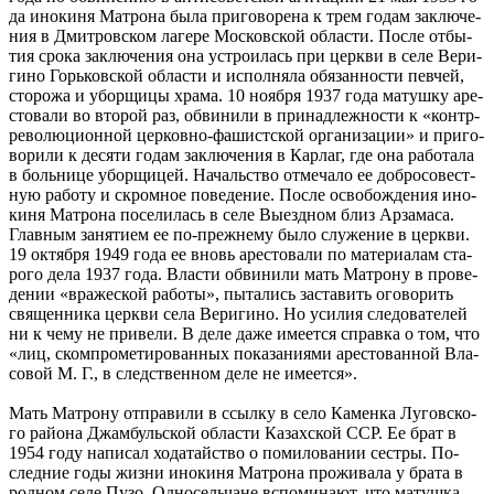
да ино­ки­ня Мат­ро­на бы­ла при­го­во­ре­на к трем го­дам за­клю­че­
ния в Дмит­ров­ском ла­ге­ре Мос­ков­ской об­ла­сти. По­сле от­бы­
тия сро­ка за­клю­че­ния она устро­и­лась при церк­ви в се­ле Вери­
ги­но Горь­ков­ской об­ла­сти и ис­пол­ня­ла обя­зан­но­сти пев­чей,
сто­ро­жа и убор­щи­цы хра­ма. 10 но­яб­ря 1937 го­да ма­туш­ку аре­
сто­ва­ли во вто­рой раз, об­ви­ни­ли в при­над­леж­но­сти к «контр­
ре­во­лю­ци­он­ной цер­ков­но-фа­шист­ской ор­га­ни­за­ции» и при­го­
во­ри­ли к де­ся­ти го­дам за­клю­че­ния в Кар­лаг, где она ра­бо­та­ла
в боль­ни­це убор­щи­цей. На­чаль­ство от­ме­ча­ло ее доб­ро­со­вест­
ную ра­бо­ту и скром­ное по­ве­де­ние. По­сле осво­бож­де­ния ино­
ки­ня Мат­ро­на по­се­ли­лась в се­ле Вы­езд­ном близ Ар­за­ма­са.
Глав­ным за­ня­ти­ем ее по-преж­не­му бы­ло слу­же­ние в церк­ви.
19 ок­тяб­ря 1949 го­да ее вновь аре­сто­ва­ли по ма­те­ри­а­лам ста­
ро­го де­ла 1937 го­да. Вла­сти об­ви­ни­ли мать Мат­ро­ну в про­ве­
де­нии «вра­же­ской ра­бо­ты», пы­та­лись за­ста­вить ого­во­рить
свя­щен­ни­ка церк­ви се­ла Вери­ги­но. Но уси­лия сле­до­ва­те­лей
ни к че­му не при­ве­ли. В де­ле да­же име­ет­ся справ­ка о том, что
«лиц, ском­про­ме­ти­ро­ван­ных по­ка­за­ни­я­ми аре­сто­ван­ной Вла­
со­вой М. Г., в след­ствен­ном де­ле не име­ет­ся».
Мать Мат­ро­ну от­пра­ви­ли в ссыл­ку в се­ло Ка­мен­ка Лу­гов­ско­
го рай­о­на Джам­буль­ской об­ла­сти Ка­зах­ской ССР. Ее брат в
1954 го­ду на­пи­сал хо­да­тай­ство о по­ми­ло­ва­нии сест­ры. По­
след­ние го­ды жиз­ни ино­ки­ня Мат­ро­на про­жи­ва­ла у бра­та в
род­ном се­ле Пу­зо. Од­но­сель­чане вспо­ми­на­ют, что ма­туш­ка