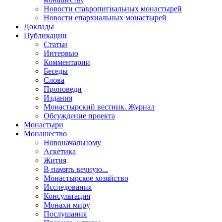
Новости ставропигиальных монастырей
Новости епархиальных монастырей
Доклады
Публикации
Статьи
Интервью
Комментарии
Беседы
Слова
Проповеди
Издания
Монастырский вестник. Журнал
Обсуждение проекта
Монастыри
Монашество
Новоначальному
Аскетика
Жития
В память вечную...
Монастырское хозяйство
Исследования
Консультация
Монахи миру
Послушания