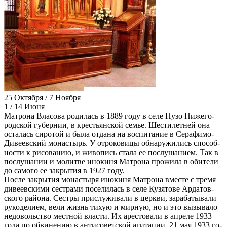
25 Октября / 7 Ноября
1 / 14 Июня
Мат­ро­на Вла­со­ва ро­ди­лась в 1889 го­ду в се­ле Пу­зо Ни­же­го­
род­ской гу­бер­нии, в кре­стьян­ской се­мье. Ше­сти­лет­ней она
оста­лась си­ро­той и бы­ла от­да­на на вос­пи­та­ние в Се­ра­фи­мо-
Ди­ве­ев­ский мо­на­стырь. У от­ро­ко­ви­цы об­на­ру­жи­лись спо­соб­
но­сти к ри­со­ва­нию, и жи­во­пись ста­ла ее по­слу­ша­ни­ем. Так в
по­слу­ша­нии и мо­лит­ве ино­ки­ня Мат­ро­на про­жи­ла в оби­те­ли
до са­мо­го ее за­кры­тия в 1927 го­ду.
По­сле за­кры­тия мо­на­сты­ря ино­ки­ня Мат­ро­на вме­сте с тре­мя
ди­ве­ев­ски­ми сест­ра­ми по­се­ли­лась в се­ле Ку­зя­то­ве Ар­да­тов­
ско­го рай­о­на. Сест­ры при­слу­жи­ва­ли в церк­ви, за­ра­ба­ты­ва­ли
ру­ко­де­ли­ем, ве­ли жизнь тихую и мир­ную, но и это вы­зы­ва­ло
недо­воль­ство мест­ной вла­сти. Их аре­сто­ва­ли в ап­ре­ле 1933
го­да по об­ви­не­нию в ан­ти­со­вет­ской аги­та­ции. 21 мая 1933 го­