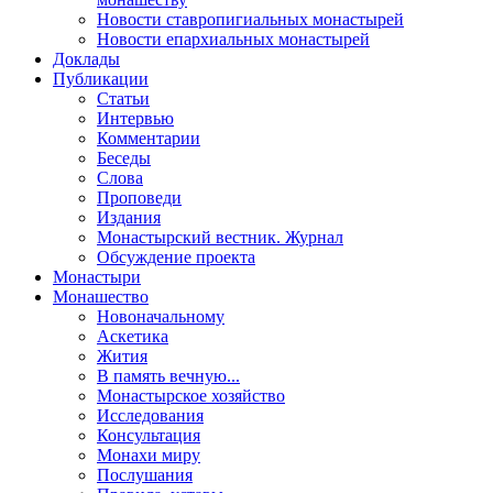
Новости ставропигиальных монастырей
Новости епархиальных монастырей
Доклады
Публикации
Статьи
Интервью
Комментарии
Беседы
Слова
Проповеди
Издания
Монастырский вестник. Журнал
Обсуждение проекта
Монастыри
Монашество
Новоначальному
Аскетика
Жития
В память вечную...
Монастырское хозяйство
Исследования
Консультация
Монахи миру
Послушания