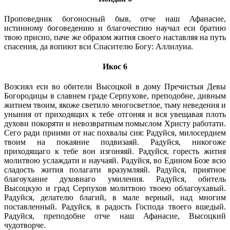
Проповедник богоносный быв, отче наш Афанасие,
истинному боговедению и благочестию научал еси братию
твою присно, паче же образом жития своего наставляя на путь
спасения, да вопиют вси Спасителю Богу: Аллилуиа.
Икос 6
Возсиял еси во обители Высоцкой в дому Пречистыя Девы
Богородицы в славнем граде Серпухове, преподобне, дивным
житием твоим, якоже светило многосветлое, тьму неведения и
уныния от приходящих к тебе отгоняя и вся увещавая плоть
духови покоряти и невозвратным помыслом Христу работати.
Сего ради приими от нас похвалы сия: Радуйся, милосердием
твоим на покаяние подвизаяй. Радуйся, никогоже
приходящаго к тебе вон изгоняяй. Радуйся, горесть жития
молитвою услаждати и научаяй. Радуйся, во Едином Бозе всю
сладость жития полагати вразумляяй. Радуйся, приятное
благоухание духовнаго умиления. Радуйся, обитель
Высоцкую и град Серпухов молитвою твоею облагоухавый.
Радуйся, делателю благий, в мале верный, над многим
поставленный. Радуйся, в радость Господа твоего вшедый.
Радуйся, преподобне отче наш Афанасие, Высоцкий
чудотворче.