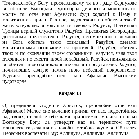
Человеколюбцу Богу, прославльшему тя во граде Серпухове
во обители Высоцкой чудотворца дивнаго и милостиваго,
молим тя, отче наш Афанасие: буди ходатай к Нему и
молитвенник присный о нас, чадех твоих во обители твоей
жительствующих и зовущих ти таковая: Радуйся, Пресвятыя
Троицы верный служителю Радуйся, Пресвятыя Богородицы
достойный предстоятелю. Радуйся, несомненною надеждою
на Бога обитель твою созидавый. Радуйся, слезами
молитвенными основание ея оросивый. Радуйся, обитель
твою и по скончании твоем сохранивый. Радуйся, чада твоя
духовная и по смерти твоей не забывый. Радуйся, приходящих
во обитель твою на поклонение благий предстателю. Радуйся,
почитающих святую память твою небесный покровителю.
Радуйся, преподобне отче наш Афанасие, Высоцкий
чудотворче.
Кондак 13
О, предивный угодниче Христов, преподобне отче наш
Афанасие! Малое сие моление приими от нас, недостойных
чад твоих, от любве тебе нами приносимое; молися о нас ко
Всетворцу Богу, да утвердит нас на тернистом пути
монашескаго делания и сподобит с тобою вкупе во Обителех
Небесных воспевати Ему: Аллилуиа, Аллилуиа, Аллилуиа.