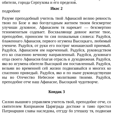
обители, города Серпухова и его пределов.
Икос 2
подробнее
Разуме преподобный учитель твой Афанасий велию ревность
твою по Бозе и яко богоугодным житием твоим безсмертие
улучиши духовное, Афанасием тя нарекает — безсмертию
тезоименитым содевает. Восхваляюще дивное житие твое,
преподобне, приносим ти сия похвальныя словеса: Радуйся,
блаженнаго Афанасия, первого игумена Высоцкаго, любимый
учениче. Радуйся, от руки его постриг монашеский приемый.
Радуйся, Афанасием им нареченный. Радуйся, руководством
его ко спасению вечному направленный. Радуйся, духовнаго
отца своего Афанасия благая отрасль и духодвижная. Радуйся,
яко во игумена обители Высоцкой им поставленный. Радуйся,
вельми во временней сей жизни подвизавыйся и многих ко
спасению приведый. Радуйся, яко и по ныне руководствуеши
ны во Отечество Небесное молитвами твоими. Радуйся,
преподобне отче наш Афанасие, Высоцкий чудотворче.
Кондак 3
Силою вышняго управляем учитель твой, преподобне отче, со
святителем Киприаном Царяграда достиже и тамо престол
Патриаршия славы наследова, отгуду бо утешаху тя, подвизая