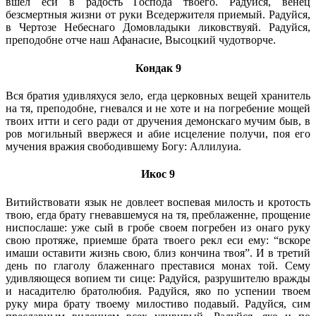
вшел еси в радость Господа твоего. Радуйся, венец
безсмертныя жизни от руки Вседержителя приемый. Радуйся,
в Чертозе Небеснаго Домовладыки ликовствуяй. Радуйся,
преподобне отче наш Афанасие, Высоцкий чудотворче.
Кондак 9
Вся братия удивляхуся зело, егда церковных вещей хранитель
на тя, преподобне, гневался и не хоте и на погребение мощей
твоих итти и сего ради от дручения демонскаго мучим быв, в
ров могильный ввержеся и абие исцеление получи, поя его
мучения вражия свободившему Богу: Аллилуиа.
Икос 9
Витийствовати язык не довлеет воспевая милость и кротость
твою, егда брату гневавшемуся на тя, преблаженне, прощение
ниспослаше: уже сый в гробе своем погребен из онаго руку
свою протяже, приемше брата твоего рекл еси ему: “вскоре
имаши оставити жизнь свою, близ кончина твоя”. И в третий
день по глаголу блаженнаго преставися монах той. Сему
удивляющеся вопием ти сице: Радуйся, разрушителю вражды
и насадителю братолюбия. Радуйся, яко по успении твоем
руку мира брату твоему милостиво подавый. Радуйся, сим