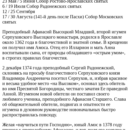
23 Мая / 5 Июня
Собор Ростово-Ярославских святых
6 / 19 Июля
Собор Радонежских святых
12 / 25 Сентября
17 / 30 Августа
(141-й день после Пасхи) Собор Московских
святых
Преподобный Афанасий Высоцкий Младший, второй игумен
Серпуховского Высоцкого монастыря, родился в Ярославле
около 1362 года в благочестивой и знатной семье. В крещении
он получил имя Амоса. Отец его Илларион и мать Анна
воспитывали сына, от природы обладавшего «острым умом»,
в строгих правилах благочестия.
2 декабря 1374 года преподобный Сергий Радонежский,
склоняясь на просьбу благочестивого Серпуховского князя
Владимира Андреевича посетил Серпухов, и, избрав красивое
и весьма удобное место «на Высоком», основал здесь обитель
во имя Пресвятой Богородицы, честнаго зачатия Ее праведной
Анной. Игуменом новой обители он поставил своего
любимого ученика, преподобного Афанасия Старшего. Слава
об общежительной обители, подвигах и опытности ее
игумена в духовном руководстве новоначальных быстро
распространилась повсюду.
Желая «научиться пути Господню», юный Амос в 1378 году
пришел к преподобному Афанасию, и тот, видя его усердие и