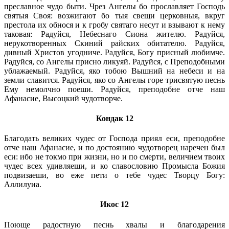
преславное чудо быти. Чрез Ангелы бо прославляет Господь
святыя Своя: возжигают бо тыя свещи церковныя, вкруг
престола их обнося и к гробу святаго несут и взывают к нему
таковая: Радуйся, Небеснаго Сиона жителю. Радуйся,
нерукотворенных Скиний райских обитателю. Радуйся,
дивный Христов угодниче. Радуйся, Богу присный любимче.
Радуйся, со Ангелы присно ликуяй. Радуйся, с Преподобными
ублажаемый. Радуйся, яко тобою Вышний на небеси и на
земли славится. Радуйся, яко со Ангелы горе трисвятую песнь
Ему немолчно поеши. Радуйся, преподобне отче наш
Афанасие, Высоцкий чудотворче.
Кондак 12
Благодать великих чудес от Господа приял еси, преподобне
отче наш Афанасие, и по достоянию чудотворец наречен был
еси: ибо не токмо при жизни, но и по смерти, величием твоих
чудес всех удивляеши, и ко славословию Промысла Божия
подвизаеши, во еже пети о тебе чудес Творцу Богу:
Аллилуиа.
Икос 12
Поюще радостную песнь хвалы и благодарения