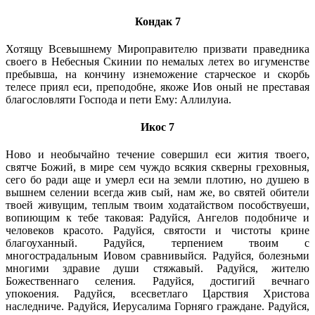
Кондак 7
Хотящу Всевышнему Мироправителю призвати праведника
своего в Небесныя Скинии по немалых летех во игуменстве
пребывша, на кончину изнеможение старческое и скорбь
телесе приял еси, преподобне, якоже Иов оный не преставая
благословляти Господа и пети Ему: Аллилуиа.
Икос 7
Ново и необычайно течение совершил еси жития твоего,
святче Божий, в мире сем чуждо всякия скверны греховныя,
сего бо ради аще и умерл еси на земли плотию, но душею в
вышнем селении всегда жив сый, нам же, во святей обители
твоей живущим, теплым твоим ходатайством пособствуеши,
вопиющим к тебе таковая: Радуйся, Ангелов подобниче и
человеков красото. Радуйся, святости и чистоты крине
благоуханный. Радуйся, терпением твоим с
многострадальным Иовом сравнивыйся. Радуйся, болезньми
многими здравие души стяжавый. Радуйся, жителю
Божественнаго селения. Радуйся, достигий вечнаго
упокоения. Радуйся, всесветлаго Царствия Христова
наследниче. Радуйся, Иерусалима Горняго граждане. Радуйся,