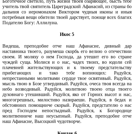
Боготечное светило, путь жизни твоея озаряющее, бысть тебе
учитель твой святитель Цареградский Афанасий, из страны бо
дальния со иеромонахом Виктором чудныя иконы и иныя
потребныя вещи обители твоей дарствует, поюще всех благих
Подателю Богу: Аллилуиа.
Икос 5
Видеша, преподобне отче наш Афанасие, дивный дар
наставника твоего, разумеша скорбь его велию о отечествии
своем. И моляху о нем Господа, да утешит его во стране
чуждей суща. Молися и о нас, чадех твоих, во юдоли сей
плачевней жительствующих и к твоему предстательству
прибегающих и тако тебе вопиющих: Радуйся,
непрестанными молитвами сердце твое освятивый. Радуйся,
мысль твою в Бозе угвердивый. Радуйся, очеса твоя всегда на
небо возводивый. Радуйся, молитвою твоею отца твоего
духовнаго утешивший. Радуйся, яко от Горних высот и нас,
многогрешных, милостиво назираеши. Радуйся, в бедах и
обстояниих помощниче скорый. Радуйся, предстателю о нас
пред Господем непостыдный. Радуйся, к Богородице
молитвенниче наш неусыпный. Радуйся, преподобне отче
наш Афанасие, Высоцкий чудотворче.
Кондак 6