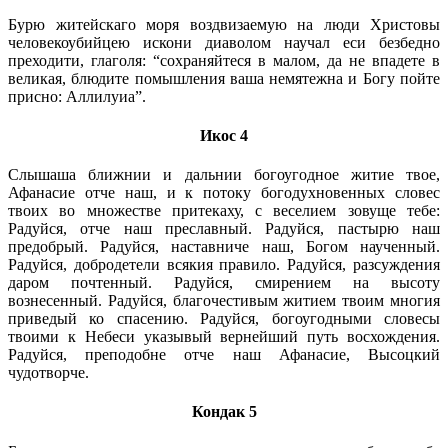
Бурю житейскаго моря воздвизаемую на люди Христовы
человекоубийцею искони диаволом научал еси безбедно
преходити, глаголя: “сохраняйтеся в малом, да не впадете в
великая, блюдите помышления ваша немятежна и Богу пойте
присно: Аллилуиа”.
Икос 4
Слышаша ближнии и дальнии богоугодное житие твое,
Афанасие отче наш, и к потоку богодухновенных словес
твоих во множестве притекаху, с веселием зовуще тебе:
Радуйся, отче наш преславный. Радуйся, пастырю наш
предобрый. Радуйся, наставниче наш, Богом наученный.
Радуйся, добродетели всякия правило. Радуйся, разсуждения
даром почтенный. Радуйся, смирением на высоту
вознесенный. Радуйся, благочестивым житием твоим многия
приведый ко спасению. Радуйся, богоугодными словесы
твоими к Небеси указывый вернейший путь восхождения.
Радуйся, преподобне отче наш Афанасие, Высоцкий
чудотворче.
Кондак 5