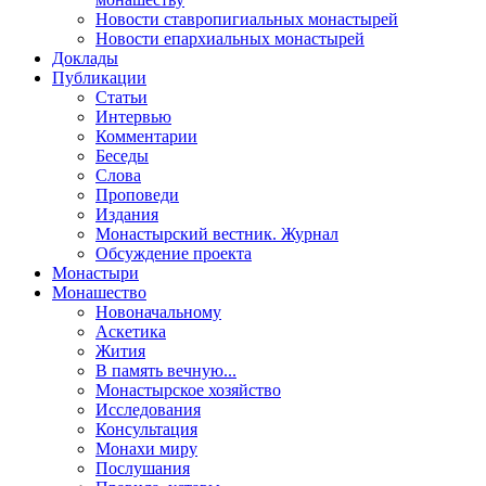
Новости ставропигиальных монастырей
Новости епархиальных монастырей
Доклады
Публикации
Статьи
Интервью
Комментарии
Беседы
Слова
Проповеди
Издания
Монастырский вестник. Журнал
Обсуждение проекта
Монастыри
Монашество
Новоначальному
Аскетика
Жития
В память вечную...
Монастырское хозяйство
Исследования
Консультация
Монахи миру
Послушания