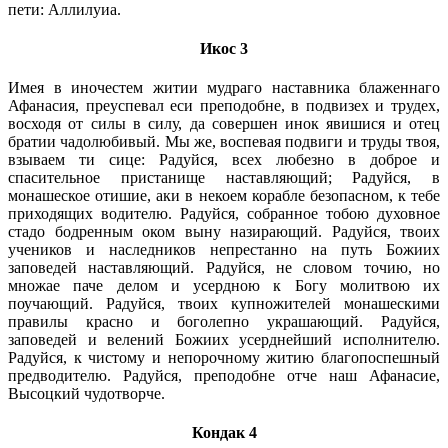
пети: Аллилуиа.
Икос 3
Имея в иночестем житии мудраго наставника блаженнаго
Афанасия, преуспевал еси преподобне, в подвизех и трудех,
восходя от силы в силу, да совершен инок явишися и отец
братии чадолюбивый. Мы же, воспевая подвиги и труды твоя,
взываем ти сице: Радуйся, всех любезно в доброе и
спасительное пристанище наставляющий; Радуйся, в
монашеское отишие, аки в некоем корабле безопасном, к тебе
приходящих водителю. Радуйся, собранное тобою духовное
стадо бодренным оком выну назирающий. Радуйся, твоих
учеников и наследников непрестанно на путь Божиих
заповедей наставляющий. Радуйся, не словом точию, но
множае паче делом и усердною к Богу молитвою их
поучающий. Радуйся, твоих купножителей монашескими
правилы красно и боголепно украшающий. Радуйся,
заповедей и велений Божиих усерднейший исполнителю.
Радуйся, к чистому и непорочному житию благопоспешный
предводителю. Радуйся, преподобне отче наш Афанасие,
Высоцкий чудотворче.
Кондак 4