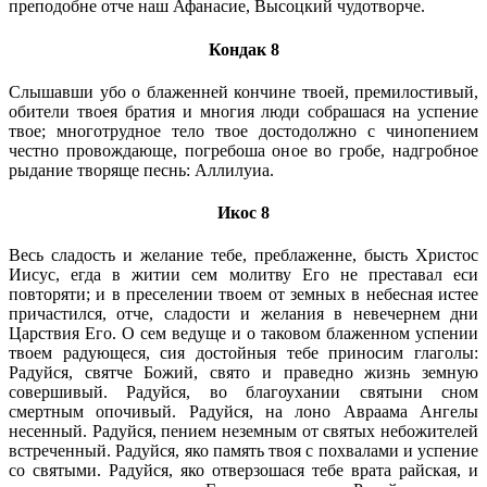
преподобне отче наш Афанасие, Высоцкий чудотворче.
Кондак 8
Слышавши убо о блаженней кончине твоей, премилостивый,
обители твоея братия и многия люди собрашася на успение
твое; многотрудное тело твое достодолжно с чинопением
честно провождающе, погребоша оное во гробе, надгробное
рыдание творяще песнь: Аллилуиа.
Икос 8
Весь сладость и желание тебе, преблаженне, бысть Христос
Иисус, егда в житии сем молитву Его не преставал еси
повторяти; и в преселении твоем от земных в небесная истее
причастился, отче, сладости и желания в невечернем дни
Царствия Его. О сем ведуще и о таковом блаженном успении
твоем радующеся, сия достойныя тебе приносим глаголы:
Радуйся, святче Божий, свято и праведно жизнь земную
совершивый. Радуйся, во благоухании святыни сном
смертным опочивый. Радуйся, на лоно Авраама Ангелы
несенный. Радуйся, пением неземным от святых небожителей
встреченный. Радуйся, яко память твоя с похвалами и успение
со святыми. Радуйся, яко отверзошася тебе врата райская, и