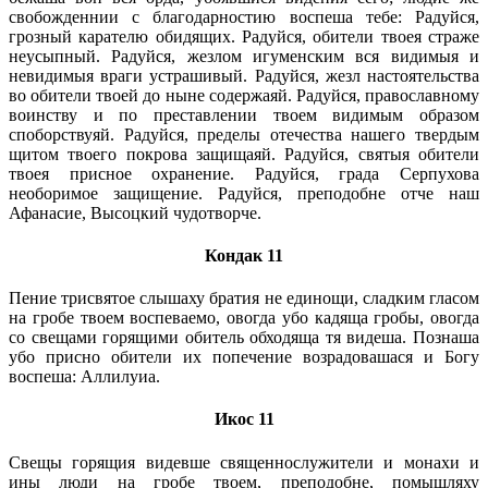
свобожденнии с благодарностию воспеша тебе: Радуйся,
грозный карателю обидящих. Радуйся, обители твоея страже
неусыпный. Радуйся, жезлом игуменским вся видимыя и
невидимыя враги устрашивый. Радуйся, жезл настоятельства
во обители твоей до ныне содержаяй. Радуйся, православному
воинству и по преставлении твоем видимым образом
споборствуяй. Радуйся, пределы отечества нашего твердым
щитом твоего покрова защищаяй. Радуйся, святыя обители
твоея присное охранение. Радуйся, града Серпухова
необоримое защищение. Радуйся, преподобне отче наш
Афанасие, Высоцкий чудотворче.
Кондак 11
Пение трисвятое слышаху братия не единощи, сладким гласом
на гробе твоем воспеваемо, овогда убо кадяща гробы, овогда
со свещами горящими обитель обходяща тя видеша. Познаша
убо присно обители их попечение возрадовашася и Богу
воспеша: Аллилуиа.
Икос 11
Свещы горящия видевше священнослужители и монахи и
ины люди на гробе твоем, преподобне, помышляху