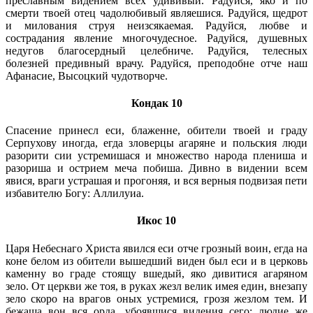
преславным видением всех удививый. Радуйся, яко и по
смерти твоей отец чадолюбивый являешися. Радуйся, щедрот
и милования струя неизсякаемая. Радуйся, любве и
сострадания явление многочудесное. Радуйся, душевных
недугов благосердный целебниче. Радуйся, телесных
болезней предивный врачу. Радуйся, преподобне отче наш
Афанасие, Высоцкий чудотворче.
Кондак 10
Спасение принесл еси, блаженне, обители твоей и граду
Серпухову иногда, егда зловерцы агаряне и польския люди
разорити сии устремишася и множество народа плениша и
разориша и острием меча побиша. Дивно в видении всем
явися, враги устрашая и прогоняя, и вся верныя подвизая пети
избавителю Богу: Аллилуиа.
Икос 10
Царя Небеснаго Христа явился еси отче грозный воин, егда на
коне белом из обители вышедший виден был еси и в церковь
каменну во граде стоящу вшедый, яко дивитися агаряном
зело. От церкви же тоя, в руках жезл велик имея един, внезапу
зело скоро на врагов оных устремися, грозя жезлом тем. И
бежаша вон вся орда, убоявшися видения сего; людие же