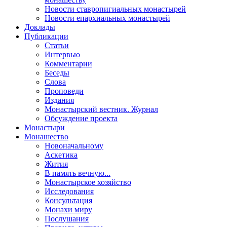
Новости ставропигиальных монастырей
Новости епархиальных монастырей
Доклады
Публикации
Статьи
Интервью
Комментарии
Беседы
Слова
Проповеди
Издания
Монастырский вестник. Журнал
Обсуждение проекта
Монастыри
Монашество
Новоначальному
Аскетика
Жития
В память вечную...
Монастырское хозяйство
Исследования
Консультация
Монахи миру
Послушания