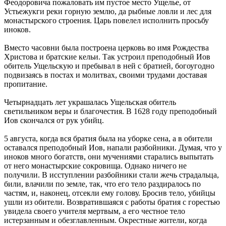
Феодоровича пожаловать им пустое место Ущелье, от
Устьежукги реки горную землю, да рыбные ловли и лес для
монастырского строения. Царь повелел исполнить просьбу
иноков.
Вместо часовни была построена церковь во имя Рождества
Христова и братские кельи. Так устроил преподобный Иов
обитель Ущельскую и пребывал в ней с братией, богоугодно
подвизаясь в постах и молитвах, своими трудами доставая
пропитание.
Четырнадцать лет украшалась Ущельская обитель
светильником веры и благочестия. В 1628 году преподобный
Иов скончался от рук убийц.
5 августа, когда вся братия была на уборке сена, а в обители
оставался преподобный Иов, напали разбойники. Думая, что у
иноков много богатств, они мучениями старались выпытать
от него монастырские сокровища. Однако ничего не
получили. В исступлении разбойники стали жечь страдальца,
били, влачили по земле, так, что его тело раздиралось по
частям, и, наконец, отсекли ему голову. Бросив тело, убийцы
ушли из обители. Возвратившаяся с работы братия с горестью
увидела своего учителя мертвым, а его честное тело
истерзанным и обезглавленным. Окрестные жители, когда