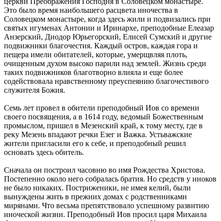
церкви Преображения Господня в Соловецком монастыре.
Это было время наибольшего расцвета иночества в
Соловецком монастыре, когда здесь жили и подвизались при
святых игуменах Антонии и Иринархе, преподобные Елеазар
Анзерский, Диодор Юрьегорский, Елисей Сумский и другие
подвижники благочестия. Каждый остров, каждая гора и
пещера имели обитателей, которые, умерщвляя плоть,
очищенным духом высоко парили над землей. Жизнь среди
таких подвижников благотворно влияла и еще более
содействовала нравственному преуспеянию благочестивого
служителя Божия.
Семь лет провел в обители преподобный Иов со времени
своего посвящения, а в 1614 году, ведомый Божественным
промыслом, пришел в Мезенский край, к тому месту, где в
реку Мезень впадают речки Езег и Важка. Устьважские
жители пригласили его к себе, и преподобный решил
основать здесь обитель.
Сначала он построил часовню во имя Рождества Христова.
Постепенно около него собралась братия. Но средств у иноков
не было никаких. Постриженики, не имея келий, были
вынуждены жить в прежних домах с родственниками
мирянами. Что весьма препятствовало успешному развитию
иноческой жизни. Преподобный Иов просил царя Михаила