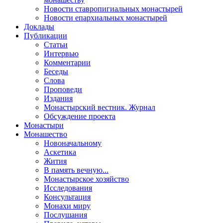
Новости ставропигиальных монастырей
Новости епархиальных монастырей
Доклады
Публикации
Статьи
Интервью
Комментарии
Беседы
Слова
Проповеди
Издания
Монастырский вестник. Журнал
Обсуждение проекта
Монастыри
Монашество
Новоначальному
Аскетика
Жития
В память вечную...
Монастырское хозяйство
Исследования
Консультация
Монахи миру
Послушания