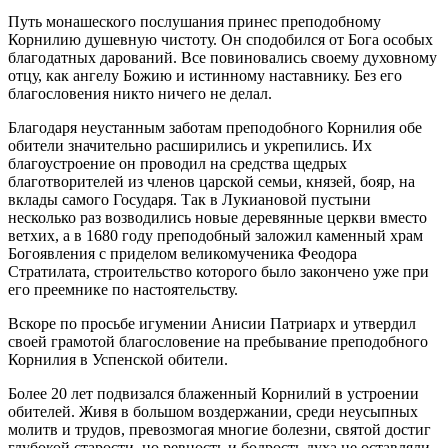
Путь монашеского послушания принес преподобному
Корнилию душевную чистоту. Он сподобился от Бога особых
благодатных дарований. Все повиновались своему духовному
отцу, как ангелу Божию и истинному наставнику. Без его
благословения никто ничего не делал.
Благодаря неустанным заботам преподобного Корнилия обе
обители значительно расширились и укрепились. Их
благоустроение он проводил на средства щедрых
благотворителей из членов царской семьи, князей, бояр, на
вклады самого Государя. Так в Лукиановой пустыни
несколько раз возводились новые деревянные церкви вместо
ветхих, а в 1680 году преподобный заложил каменный храм
Богоявления с приделом великомученика Феодора
Стратилата, строительство которого было закончено уже при
его преемнике по настоятельству.
Вскоре по просьбе игумении Анисии Патриарх и утвердил
своей грамотой благословение на пребывание преподобного
Корнилия в Успенской обители.
Более 20 лет подвизался блаженный Корнилий в устроении
обителей. Живя в большом воздержании, среди неусыпных
молитв и трудов, превозмогая многие болезни, святой достиг
глубокой старости, но ревность и бодрость духа не оставляли