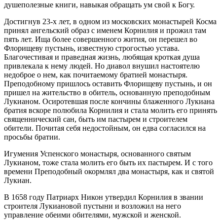
душеполезные книги, навыкая обращать ум свой к Богу.
Достигнув 23-х лет, в одном из московских монастырей Косма
принял ангельский образ с именем Корнилия и прожил там
пять лет. Ища более совершенного жития, он перешел во
Флорищеву пустынь, известную строгостью устава.
Благочестивая и праведная жизнь, любящая кроткая душа
привлекала к нему людей. Но диавол внушил настоятелю
недоброе о нем, как почитаемому братией монастыря.
Преподобному пришлось оставить Флорищеву пустынь, и он
пришел на жительство в обитель, основанную преподобным
Лукианом. Осиротевшая после кончины блаженного Лукиана
братия вскоре полюбила Корнилия и стала молить его принять
священнический сан, быть им пастырем и строителем
обители. Почитая себя недостойным, он едва согласился на
просьбы братии.
Игумения Успенского монастыря, основанного святым
Лукианом, тоже стала молить его быть их пастырем. И с того
времени Преподобный окормлял два монастыря, как и святой
Лукиан.
В 1658 году Патриарх Никон утвердил Корнилия в звании
строителя Лукиановой пустыни и возложил на него
управление обеими обителями, мужской и женской.