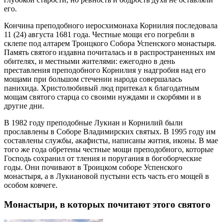
его.
Кончина преподобного иеросхимонаха Корнилия последовала
11 (24) августа 1681 года. Честные мощи его погребли в
склепе под алтарем Троицкого Собора Успенского монастыря.
Память святого издавна почиталась и в распространенных им
обителях, и местными жителями: ежегодно в день
преставления преподобного Корнилия у надгробия над его
мощами при большом стечении народа совершалась
панихида. Христолюбивый люд притекал к благодатным
мощам святого старца со своими нуждами и скорбями и в
другие дни.
В 1982 году преподобные Лукиан и Корнилий были
прославлены в Соборе Владимирских святых. В 1995 году им
составлены службы, акафисты, написаны жития, иконы. В мае
того же года обретены честные мощи преподобного, которые
Господь сохранил от тления и поругания в богоборческие
годы. Они почивают в Троицком соборе Успенского
монастыря, а в Лукиановой пустыни есть часть его мощей в
особом ковчеге.
Монастыри, в которых почитают этого святого