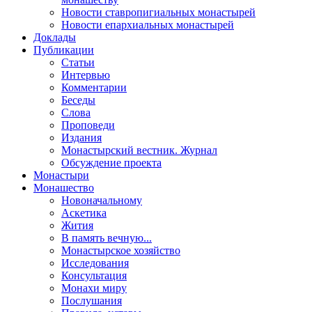
Новости ставропигиальных монастырей
Новости епархиальных монастырей
Доклады
Публикации
Статьи
Интервью
Комментарии
Беседы
Слова
Проповеди
Издания
Монастырский вестник. Журнал
Обсуждение проекта
Монастыри
Монашество
Новоначальному
Аскетика
Жития
В память вечную...
Монастырское хозяйство
Исследования
Консультация
Монахи миру
Послушания