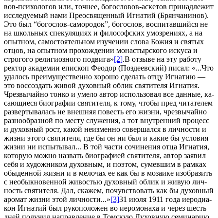
вов-пси­хо­ло­гов или, точ­нее, бо­го­сло­вов-ас­ке­тов при­над­ле­жит
ис­сле­ду­е­мый на­ми Прео­свя­щен­ный Иг­на­тий (Брян­ча­ни­нов).
Это был “бо­го­слов-са­мо­ро­док”, бо­го­слов, вос­пи­тав­ший­ся не
на школь­ных спе­ку­ля­ци­ях и фило­соф­ских умо­зре­ни­ях, а на
опыт­ном, са­мо­сто­я­тель­ном изу­че­нии сло­ва Бо­жия и свя­тых
от­цов, на опыт­ном про­хож­де­нии мо­на­стыр­ско­го ис­ку­са и
стро­го­го ре­ли­ги­оз­но­го по­дви­га»
[2]
.В от­зы­ве на эту ра­бо­ту
рек­тор ака­де­мии епи­скоп Фе­о­дор (Поз­де­ев­ский) пи­сал: «...Что
уда­лось пре­иму­ще­ствен­но хо­ро­шо сде­лать от­цу Иг­на­тию —
это вос­со­здать жи­вой ду­хов­ный об­лик свя­ти­те­ля Иг­на­тия.
Чрез­вы­чай­но тон­ко и уме­ло ав­тор ис­поль­зо­вал все дан­ные, ка­
са­ю­щи­е­ся био­гра­фии свя­ти­те­ля, к то­му, чтобы пред чи­та­те­лем
раз­вер­ты­ва­лась не внеш­няя по­весть его жиз­ни, чрез­вы­чай­но
раз­но­об­раз­ной по ме­сту слу­же­ния, а тот внут­рен­ний про­цесс
и ду­хов­ный рост, ка­кой неиз­мен­но со­вер­шал­ся в лич­но­сти и
жиз­ни это­го свя­ти­те­ля, где бы он ни был и ка­кие бы усло­вия
жиз­ни ни ис­пы­ты­вал... В той ча­сти со­чи­не­ния от­ца Иг­на­тия,
ко­то­рую мож­но на­звать био­гра­фи­ей свя­ти­те­ля, ав­тор за­явил
се­бя и ху­дож­ни­ком ду­хов­ным, и по­этом, су­мев­шим в рам­ках
обы­ден­ной жиз­ни и в ме­ло­чах ее как бы в мо­за­и­ке изо­бра­зить
с необык­но­вен­ной жи­во­стью ду­хов­ный об­лик и жи­вую лич­
ность свя­ти­те­ля. Дал, ска­жем, по­чув­ство­вать как бы ду­хов­ный
аро­мат жиз­ни этой лич­но­сти...»
[3]
31 июля 1911 го­да иеро­ди­а­
кон Иг­на­тий был ру­ко­по­ло­жен во иеро­мо­на­ха и через шесть
дней по­лу­чил на­прав­ле­ние в Том­скую Ду­хов­ную се­ми­на­рию,