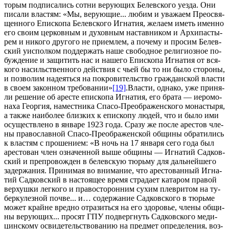
то­рым под­пи­са­лись сот­ни ве­ру­ю­щих Белев­ско­го уез­да. Они
пи­са­ли вла­стям: «Мы, ве­ру­ю­щие... лю­бим и ува­жа­ем Прео­свя­
щен­но­го Епи­ско­па Белев­ско­го Иг­на­тия, же­ла­ем иметь имен­но
его сво­им цер­ков­ным и ду­хов­ным на­став­ни­ком и Ар­хи­пас­ты­
рем и ни­ко­го дру­го­го не при­ем­лем, а по­че­му и про­сим Белев­
ский уис­пол­ком под­дер­жать на­ше сво­бод­ное ре­ли­ги­оз­ное по­
буж­де­ние и за­щи­тить нас и на­ше­го Епи­ско­па Иг­на­тия от вся­
ко­го на­силь­ствен­но­го дей­ствия с чьей бы то ни бы­ло сто­ро­ны,
и поз­во­лим на­де­ять­ся на по­кро­ви­тель­ство граж­дан­ской вла­сти
в сво­ем за­кон­ном тре­бо­ва­нии»
[19]
.Вла­сти, од­на­ко, уже при­ня­
ли ре­ше­ние об аре­сте епи­ско­па Иг­на­тия, его бра­та — иеро­мо­
на­ха Ге­ор­гия, на­мест­ни­ка Спа­со-Пре­об­ра­жен­ско­го мо­на­сты­ря,
а так­же наи­бо­лее близ­ких к епи­ско­пу лю­дей, что и бы­ло ими
осу­ществ­ле­но в ян­ва­ре 1923 го­да. Сра­зу же по­сле аре­стов чле­
ны пра­во­слав­ной Спа­со-Пре­об­ра­жен­ской об­щи­ны об­ра­ти­лись
к вла­стям с про­ше­ни­ем: «В ночь на 17 ян­ва­ря се­го го­да был
аре­сто­ван член озна­чен­ной вы­ше об­щи­ны — Иг­на­тий Сад­ков­
ский и пре­про­вож­ден в белев­скую тюрь­му для даль­ней­ше­го
за­дер­жа­ния. При­ни­мая во вни­ма­ние, что аре­сто­ван­ный Иг­на­
тий Сад­ков­ский в на­сто­я­щее вре­мя стра­да­ет ка­та­ром пра­вой
вер­хуш­ки лег­ко­го и пра­во­сто­рон­ним су­хим плев­ри­том на ту­
бер­ку­лез­ной поч­ве... и… со­дер­жа­ние Сад­ков­ско­го в тюрь­ме
мо­жет крайне вред­но от­ра­зить­ся на его здо­ро­вье, чле­ны об­щи­
ны ве­ру­ю­щих... про­сят ГПУ под­верг­нуть Сад­ков­ско­го ме­ди­
цин­ско­му осви­де­тель­ство­ва­нию на пред­мет опре­де­ле­ния, воз­