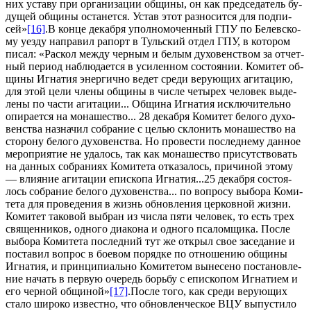
них уста­ву при ор­га­ни­за­ции об­щи­ны, он как пред­се­да­тель бу­
ду­щей об­щи­ны оста­нет­ся. Устав этот раз­но­сит­ся для под­пи­
сей»
[16]
.В кон­це де­каб­ря упол­но­мо­чен­ный ГПУ по Белев­ско­
му уез­ду на­пра­вил ра­порт в Туль­ский от­дел ГПУ, в ко­то­ром
пи­сал: «Рас­кол меж­ду чер­ным и бе­лым ду­хо­вен­ством за от­чет­
ный пе­ри­од на­блю­да­ет­ся в уси­лен­ном со­сто­я­нии. Ко­ми­тет об­
щи­ны Иг­на­тия энер­гич­но ве­дет сре­ди ве­ру­ю­щих аги­та­цию,
для этой це­ли чле­ны об­щи­ны в чис­ле че­ты­рех че­ло­век вы­де­
ле­ны по ча­сти аги­та­ции... Об­щи­на Иг­на­тия ис­клю­чи­тель­но
опи­ра­ет­ся на мо­на­ше­ство... 28 де­каб­ря Ко­ми­тет бе­ло­го ду­хо­
вен­ства на­зна­чил со­бра­ние с це­лью скло­нить мо­на­ше­ство на
сто­ро­ну бе­ло­го ду­хо­вен­ства. Но про­ве­сти по­след­не­му дан­ное
ме­ро­при­я­тие не уда­лось, так как мо­на­ше­ство при­сут­ство­вать
на дан­ных со­бра­ни­ях Ко­ми­те­та от­ка­за­лось, при­чи­ной это­му
— вли­я­ние аги­та­ции епи­ско­па Иг­на­тия...25 де­каб­ря со­сто­я­
лось со­бра­ние бе­ло­го ду­хо­вен­ства... по во­про­су вы­бо­ра Ко­ми­
те­та для про­ве­де­ния в жизнь об­нов­ле­ния цер­ков­ной жиз­ни.
Ко­ми­тет та­ко­вой вы­бран из чис­ла пя­ти че­ло­век, то есть трех
свя­щен­ни­ков, од­но­го диа­ко­на и од­но­го пса­лом­щи­ка. По­сле
вы­бо­ра Ко­ми­те­та по­след­ний тут же от­крыл свое за­се­да­ние и
по­ста­вил во­прос в бо­е­вом по­ряд­ке по от­но­ше­нию об­щи­ны
Иг­на­тия, и прин­ци­пи­аль­но Ко­ми­те­том вы­не­се­но по­ста­нов­ле­
ние на­чать в первую оче­редь борь­бу с епи­ско­пом Иг­на­ти­ем и
его чер­ной об­щи­ной»
[17]
.По­сле то­го, как сре­ди ве­ру­ю­щих
ста­ло ши­ро­ко из­вест­но, что об­нов­лен­че­ское ВЦУ вы­пу­сти­ло