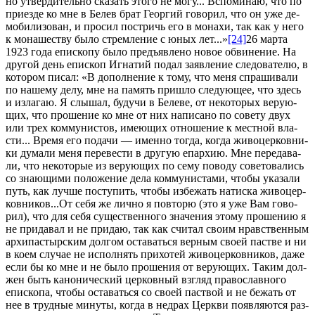
но утвер­ди­тель­но ска­зать это­го не мо­гу... Вспо­ми­наю, что по
при­ез­де ко мне в Белев брат Ге­ор­гий го­во­рил, что он уже де­
мо­би­ли­зо­ван, и про­сил по­стричь его в мо­на­хи, так как у него
к мо­на­ше­ству бы­ло стрем­ле­ние с юных лет...»
[24]
26 мар­та
1923 го­да епи­ско­пу бы­ло предъ­яв­ле­но но­вое об­ви­не­ние. На
дру­гой день епи­скоп Иг­на­тий по­дал за­яв­ле­ние сле­до­ва­те­лю, в
ко­то­ром пи­сал: «В до­пол­не­ние к то­му, что ме­ня спра­ши­ва­ли
по на­ше­му де­лу, мне на па­мять при­шло сле­ду­ю­щее, что здесь
и из­ла­гаю. Я слы­шал, бу­дучи в Беле­ве, от неко­то­рых ве­ру­ю­
щих, что про­ше­ние ко мне от них на­пи­са­но по со­ве­ту двух
или трех ком­му­ни­стов, име­ю­щих от­но­ше­ние к мест­ной вла­
сти... Вре­мя его по­да­чи — имен­но то­гда, ко­гда жи­во­цер­ков­ни­
ки ду­ма­ли ме­ня пе­ре­ве­сти в дру­гую епар­хию. Мне пе­ре­да­ва­
ли, что неко­то­рые из ве­ру­ю­щих по се­му по­во­ду со­ве­то­ва­лись
со зна­ю­щи­ми по­ло­же­ние де­ла ком­му­ни­ста­ми, чтобы ука­за­ли
путь, как луч­ше по­сту­пить, чтобы из­бе­жать на­тис­ка жи­во­цер­
ков­ни­ков...От се­бя же лич­но я по­вто­рю (это я уже Вам го­во­
рил), что для се­бя су­ще­ствен­но­го зна­че­ния это­му про­ше­нию я
не при­да­вал и не при­даю, так как счи­тал сво­им нрав­ствен­ным
ар­хи­пас­тыр­ским дол­гом оста­вать­ся вер­ным сво­ей пастве и ни
в ко­ем слу­чае не ис­пол­нять при­хо­тей жи­во­цер­ков­ни­ков, да­же
ес­ли бы ко мне и не бы­ло про­ше­ния от ве­ру­ю­щих. Та­ким дол­
жен быть ка­но­ни­че­ский цер­ков­ный взгляд пра­во­слав­но­го
епи­ско­па, чтобы оста­вать­ся со сво­ей паст­вой и не бе­жать от
нее в труд­ные ми­ну­ты, ко­гда в нед­рах Церк­ви по­яв­ля­ют­ся раз­