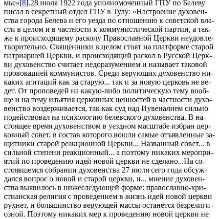
мье»
[8]
.28 июля 1922 го­да упол­но­мо­чен­ный ГПУ по Беле­ву
пи­сал в сек­рет­ный от­дел ГПУ в Ту­лу: «На­стро­е­ние ду­хо­вен­
ства го­ро­да Беле­ва и его уез­да по от­но­ше­нию к со­вет­ской вла­
сти в це­лом и в част­но­сти к ком­му­ни­сти­че­ской пар­тии, а так­
же к про­ис­хо­дя­ще­му рас­ко­лу Пра­во­слав­ной Церк­ви неудо­вле­
тво­ри­тель­но. Свя­щен­ни­ки в це­лом сто­ят на плат­фор­ме ста­рой
пат­ри­ар­шей Церк­ви, и про­ис­хо­дя­щий рас­кол в Рус­ской Церк­
ви ду­хо­вен­ство счи­та­ет недо­ра­зу­ме­ни­ем и на­зы­ва­ет та­ко­вой
про­во­ка­ци­ей ком­му­ни­стов. Сре­ди ве­ру­ю­щих ду­хо­вен­ство ни­
ка­ких аги­та­ций как за ста­рую... так и за но­вую цер­ковь не ве­
дет. От про­по­ве­дей на ка­кую-ли­бо по­ли­ти­че­скую те­му во­об­
ще и на те­му изъ­я­тия цер­ков­ных цен­но­стей в част­но­сти ду­хо­
вен­ство воз­дер­жи­ва­ет­ся, так как суд над Иуве­на­ли­ем силь­но
по­дей­ство­вал на пси­хо­ло­гию белев­ско­го ду­хо­вен­ства. В на­
сто­я­щее вре­мя ду­хо­вен­ством в уезд­ном мас­шта­бе из­бран цер­
ков­ный со­вет, в со­став ко­то­ро­го во­шли са­мые отъ­яв­лен­ные за­
щит­ни­ки ста­рой ре­ак­ци­он­ной Церк­ви... На­зван­ный со­вет... в
силь­ной сте­пе­ни ре­ак­ци­он­ный... а по­это­му ни­ка­ких ме­ро­при­
я­тий по про­ве­де­нию идей но­вой церк­ви не сде­ла­но...На со­
сто­яв­шем­ся со­бра­нии ду­хо­вен­ства 27 июля се­го го­да об­суж­
дал­ся во­прос о но­вой и ста­рой церк­ви, и... мне­ние ду­хо­вен­
ства вы­яви­лось в ни­же­сле­ду­ю­щей фор­ме: пра­во­слав­но-хри­
сти­ан­ская ре­ли­гия с про­ве­де­ни­ем в жизнь идей но­вой церк­ви
рухнет, и боль­шин­ство ве­ру­ю­щей мас­сы оста­нет­ся без­ре­ли­ги­
оз­ной. По­это­му ни­ка­ких мер к про­ве­де­нию но­вой церк­ви не