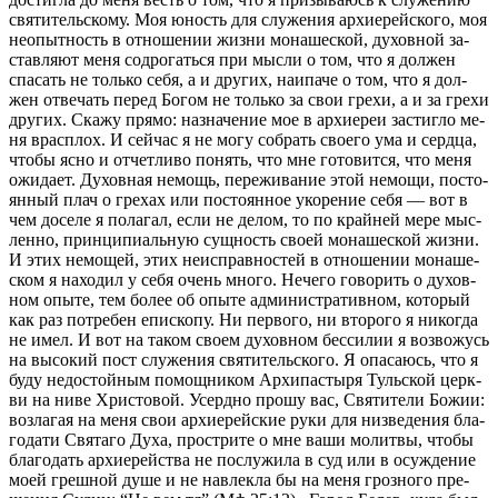
свя­ти­тель­ско­му. Моя юность для слу­же­ния ар­хи­ерей­ско­го, моя
неопыт­ность в от­но­ше­нии жиз­ни мо­на­ше­ской, ду­хов­ной за­
став­ля­ют ме­ня со­дро­гать­ся при мыс­ли о том, что я дол­жен
спа­сать не толь­ко се­бя, а и дру­гих, наи­па­че о том, что я дол­
жен от­ве­чать пе­ред Бо­гом не толь­ко за свои гре­хи, а и за гре­хи
дру­гих. Ска­жу пря­мо: на­зна­че­ние мое в ар­хи­ереи за­стиг­ло ме­
ня врас­плох. И сей­час я не мо­гу со­брать сво­е­го ума и серд­ца,
чтобы яс­но и от­чет­ли­во по­нять, что мне го­то­вит­ся, что ме­ня
ожи­да­ет. Ду­хов­ная немощь, пе­ре­жи­ва­ние этой немо­щи, по­сто­
ян­ный плач о гре­хах или по­сто­ян­ное уко­ре­ние се­бя — вот в
чем до­се­ле я по­ла­гал, ес­ли не де­лом, то по край­ней ме­ре мыс­
лен­но, прин­ци­пи­аль­ную сущ­ность сво­ей мо­на­ше­ской жиз­ни.
И этих немо­щей, этих неис­прав­но­стей в от­но­ше­нии мо­на­ше­
ском я на­хо­дил у се­бя очень мно­го. Нече­го го­во­рить о ду­хов­
ном опы­те, тем бо­лее об опы­те адми­ни­стра­тив­ном, ко­то­рый
как раз по­тре­бен епи­ско­пу. Ни пер­во­го, ни вто­ро­го я ни­ко­гда
не имел. И вот на та­ком сво­ем ду­хов­ном бес­си­лии я воз­во­жусь
на вы­со­кий пост слу­же­ния свя­ти­тель­ско­го. Я опа­са­юсь, что я
бу­ду недо­стой­ным по­мощ­ни­ком Ар­хи­пас­ты­ря Туль­ской церк­
ви на ни­ве Хри­сто­вой. Усерд­но про­шу вас, Свя­ти­те­ли Бо­жии:
воз­ла­гая на ме­ня свои ар­хи­ерей­ские ру­ки для низ­ве­де­ния бла­
го­да­ти Свя­та­го Ду­ха, про­ст­ри­те о мне ва­ши мо­лит­вы, чтобы
бла­го­дать ар­хи­ерей­ства не по­слу­жи­ла в суд или в осуж­де­ние
мо­ей греш­ной ду­ше и не на­влек­ла бы на ме­ня гроз­но­го пре­