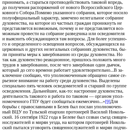
при­ни­мать, а ста­рать­ся про­ти­во­дей­ство­вать та­ко­вой впредь,
до по­лу­че­ния рас­по­ря­же­ний от но­во­го Все­рос­сий­ско­го Цер­
ков­но­го Со­бо­ра.По­ми­мо ука­зан­но­го со­бра­ния, ко­то­рое но­си­ло
по­лу­офи­ци­аль­ный ха­рак­тер, за­ме­че­но неле­галь­ное со­бра­ние
ду­хо­вен­ства, на ко­то­рое из част­ных граж­дан про­ник­нуть не
пред­став­ля­ет­ся воз­мож­ным, по­че­му и не пред­став­ля­ет­ся воз­
мож­ным про­ве­сти на со­бра­ние раз­вед­чи­ка или осве­до­ми­те­ля
и вы­яс­нить об­суж­да­ю­щи­е­ся там во­про­сы. Для бо­лее успеш­но­
го и опре­де­лен­но­го осве­ще­ния во­про­сов, об­суж­да­ю­щих­ся на
цер­ков­ных и дру­гих неле­галь­ных со­бра­ни­ях ду­хо­вен­ства, бы­
ли при­ня­ты ме­ры к за­вер­бо­ва­нию из сре­ды ду­хо­вен­ства. Но
так как ду­хо­вен­ство ре­ак­ци­он­ное, при­шлось по­ло­жить мно­го
тру­дов в за­вер­бо­ва­нии, по­сле че­го за­вер­бо­ван один дья­чок,
ко­то­рый до се­го вре­ме­ни ра­бо­та­ет удо­вле­тво­ри­тель­но...В за­
клю­че­ние со­об­щаю, что упол­но­мо­чен­ным об­ра­ще­но са­мое се­
рьез­ное вни­ма­ние на ра­бо­ту сре­ди ду­хо­вен­ства. Вы­де­ле­ны
спе­ци­аль­но пять че­ло­век осве­до­ми­те­лей и стар­ший по груп­пе
осве­дом­ле­ния. Даль­ней­шее, как-то: на­стро­е­ние ду­хо­вен­ства,
де­я­тель­ность та­ко­во­го и ра­бо­та по та­ко­вом — ор­га­ном упол­
но­мо­чен­но­го ГПУ бу­дет со­об­щать­ся еже­ме­сяч­но...»
[9]
Для
борь­бы с пра­во­слав­ны­ми в Белев был по­слан упол­но­мо­чен­
ный ВЦУ по Туль­ской епар­хии про­то­и­е­рей Ва­си­лий Ни­коль­
ский. 16 сен­тяб­ря 1922 го­да в Беле­ве был со­зван съезд свя­щен­
но­слу­жи­те­лей и ми­рян уез­да, на ко­то­ром про­то­и­е­рей Ни­коль­
ский пы­тал­ся уго­во­рить свя­щен­но­слу­жи­те­лей и ми­рян под­чи­