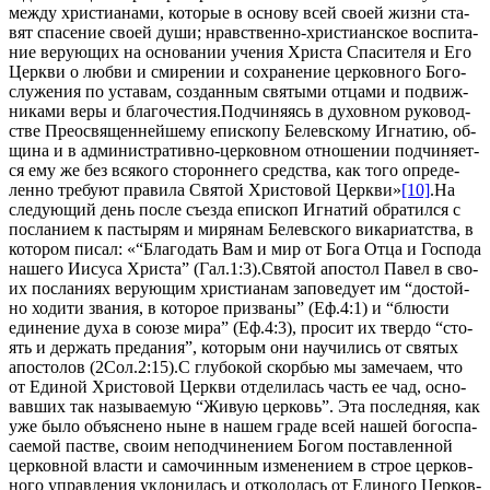
меж­ду хри­сти­а­на­ми, ко­то­рые в ос­но­ву всей сво­ей жиз­ни ста­
вят спа­се­ние сво­ей ду­ши; нрав­ствен­но-хри­сти­ан­ское вос­пи­та­
ние ве­ру­ю­щих на ос­но­ва­нии уче­ния Хри­ста Спа­си­те­ля и Его
Церк­ви о люб­ви и сми­ре­нии и со­хра­не­ние цер­ков­но­го Бо­го­
слу­же­ния по уста­вам, со­здан­ным свя­ты­ми от­ца­ми и по­движ­
ни­ка­ми ве­ры и бла­го­че­стия.Под­чи­ня­ясь в ду­хов­ном ру­ко­вод­
стве Прео­свя­щен­ней­ше­му епи­ско­пу Белев­ско­му Иг­на­тию, об­
щи­на и в адми­ни­стра­тив­но-цер­ков­ном от­но­ше­нии под­чи­ня­ет­
ся ему же без вся­ко­го сто­рон­не­го сред­ства, как то­го опре­де­
лен­но тре­бу­ют пра­ви­ла Свя­той Хри­сто­вой Церк­ви»
[10]
.На
сле­ду­ю­щий день по­сле съез­да епи­скоп Иг­на­тий об­ра­тил­ся с
по­сла­ни­ем к пас­ты­рям и ми­ря­нам Белев­ско­го ви­ка­ри­ат­ства, в
ко­то­ром пи­сал: «“Бла­го­дать Вам и мир от Бо­га От­ца и Гос­по­да
на­ше­го Иису­са Хри­ста” (Гал.1:3).Свя­той апо­стол Па­вел в сво­
их по­сла­ни­ях ве­ру­ю­щим хри­сти­а­нам за­по­ве­ду­ет им “до­стой­
но хо­ди­ти зва­ния, в ко­то­рое при­зва­ны” (Еф.4:1) и “блю­сти
еди­не­ние ду­ха в со­ю­зе ми­ра” (Еф.4:3), про­сит их твер­до “сто­
ять и дер­жать пре­да­ния”, ко­то­рым они на­учи­лись от свя­тых
апо­сто­лов (2Сол.2:15).С глу­бо­кой скор­бью мы за­ме­ча­ем, что
от Еди­ной Хри­сто­вой Церк­ви от­де­ли­лась часть ее чад, ос­но­
вав­ших так на­зы­ва­е­мую “Жи­вую цер­ковь”. Эта по­след­няя, как
уже бы­ло объ­яс­не­но ныне в на­шем гра­де всей на­шей бо­го­спа­
са­е­мой пастве, сво­им непод­чи­не­ни­ем Бо­гом по­став­лен­ной
цер­ков­ной вла­сти и са­мо­чин­ным из­ме­не­ни­ем в строе цер­ков­
но­го управ­ле­ния укло­ни­лась и от­ко­ло­лась от Еди­но­го Цер­ков­