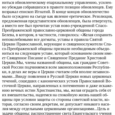
нить­ся об­нов­лен­че­ско­му епар­хи­аль­но­му управ­ле­нию, уси­лен­
но убеж­дая со­брав­ших­ся в право­те по­зи­ции об­нов­лен­цев. Ему
воз­ра­жал епи­скоп Иг­на­тий. В кон­це кон­цов об­нов­лен­че­ство
бы­ло осуж­де­но на съез­де как яв­ле­ние ере­ти­че­ское. Ре­зо­лю­ция,
пред­ло­жен­ная пред­ста­ви­те­лем об­нов­лен­цев, бы­ла от­верг­ну­та,
а вме­сто нее был про­чи­тан устав но­во-учре­жден­ной Спа­со-
Пре­об­ра­жен­ской пра­во­слав­но-цер­ков­ной об­щи­ны го­ро­да
Беле­ва, в ко­то­ром, в част­но­сти, го­во­ри­лось: «Же­лая со­хра­нить
непо­ко­ле­би­мы­ми все дог­ма­ты, уста­вы и пра­ви­ла Свя­той
Церк­ви Пра­во­слав­ной, ве­ру­ю­щие и свя­щен­но­слу­жи­те­ли Спа­
со-Пре­об­ра­жен­ской об­щи­ны при­зна­ли необ­хо­ди­мым объ­еди­
нить­ся на сле­ду­ю­щем уста­ве, ко­то­рый ос­но­ва­ни­ем сво­им име­
ет Свя­щен­ное Пи­са­ние и Свя­щен­ное Пре­да­ние Хри­сто­вой
Церк­ви.Мы, чле­ны на­зван­ной об­щи­ны, как граж­дане Со­вет­
ской Рос­сии под­чи­ня­ем­ся всем за­ко­но­по­ло­же­ни­ям Рес­пуб­ли­
ки, в де­лах же ве­ры и Церк­ви счи­та­ем се­бя вполне неза­ви­си­
мы­ми...Вви­ду по­яв­ле­ния в Рус­ской Церк­ви но­вых цер­ков­ных
те­че­ний, со­шед­ших с ка­но­ни­че­ских усто­ев Пра­во­слав­ной Во­
сточ­ной Церк­ви, на­прав­лен­ных к по­тем­не­нию и да­же ис­ка­же­
нию веч­ных ис­тин Хри­сти­ан­ства, мы, же­лая огра­дить се­бя от
их вме­ша­тель­ства, на­де­ем­ся на спо­кой­ную жизнь на­шей об­
щи­ны при усло­вии за­щи­ты со сто­ро­ны со­вет­ской вла­сти, ко­
то­рая, со­глас­но сво­им де­кре­там, не до­пус­ка­ет ни­ка­ко­го на­си­
лия меж­ду от­дель­ны­ми цер­ков­ны­ми ор­га­ни­за­ци­я­ми...Цель и
за­да­чи об­щи­ны: рас­про­стра­не­ние све­та Еван­гель­ско­го уче­ния