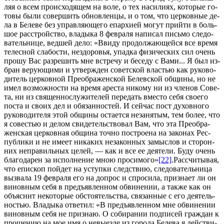
ляя о всем про­ис­хо­дя­щем на во­ле, о тех на­си­ли­ях, ко­то­рые го­
то­вы бы­ли со­вер­шить об­нов­лен­цы, и о том, что цер­ков­ные де­
ла в Беле­ве без управ­ля­ю­ще­го епар­хи­ей мо­гут прий­ти в боль­
шое рас­строй­ство, вла­ды­ка 8 фев­ра­ля на­пи­сал пись­мо сле­до­
ва­тель­ни­це, вед­шей де­ло: «Вви­ду про­дол­жа­ю­щей­ся все вре­мя
те­лес­ной сла­бо­сти, нездо­ро­вья, упад­ка физи­че­ских сил очень
про­шу Вас раз­ре­шить мне встре­чу и бе­се­ду с Ва­ми... Я был из­
бран ве­ру­ю­щи­ми и утвер­жден со­вет­ской вла­стью как ру­ко­во­
ди­тель цер­ков­ной Пре­об­ра­жен­ской Белев­ской об­щи­ны, но не
имел воз­мож­но­сти на вре­мя аре­ста ни­ко­му ни из чле­нов Со­ве­
та, ни из свя­щен­но­слу­жи­те­лей пе­ре­дать вме­сто се­бя сво­е­го
по­ста и сво­их дел и обя­зан­но­стей. И сей­час пост ду­хов­но­го
ру­ко­во­ди­те­ля этой об­щи­ны оста­ет­ся неза­ня­тым, тем бо­лее, что
я со­ве­стью и де­лом сви­де­тель­ство­вал Вам, что эта Пре­об­ра­
жен­ская цер­ков­ная об­щи­на точ­но по­стро­е­на на за­ко­нах Рес­
пуб­ли­ки и не име­ет ни­ка­ких неза­кон­ных за­мыс­лов и сто­рон­
них непра­виль­ных це­лей, — как и все ее де­я­те­ли. Бу­ду очень
бла­го­да­рен за ис­пол­не­ние мною про­си­мо­го»
[22]
.Рас­счи­ты­вая,
что епи­скоп пой­дет на уступ­ки след­ствию, сле­до­ва­тель­ни­ца
вы­зва­ла 19 фев­ра­ля его на до­прос и спро­си­ла, при­зна­ет ли он
ви­нов­ным се­бя в предъ­яв­лен­ном об­ви­не­нии, а так­же как он
объ­яс­нит неко­то­рые об­сто­я­тель­ства, свя­зан­ные с его де­я­тель­
но­стью. Вла­ды­ка от­ве­тил: «В предъ­яв­лен­ном мне об­ви­не­нии
ви­нов­ным се­бя не при­знаю. О со­би­ра­нии под­пи­сей граж­дан к
про­ше­нию на мое имя о невы­ез­де из го­ро­да Беле­ва я дей­стви­