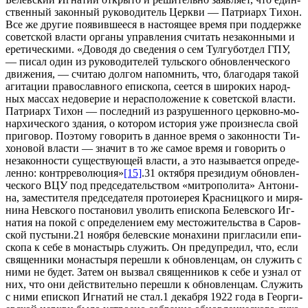
ствен­ный за­кон­ный ру­ко­во­ди­тель Церк­ви — Пат­ри­арх Ти­хон.
Все же дру­гие по­явив­ше­е­ся в на­сто­я­щее вре­мя при под­держ­ке
со­вет­ской вла­сти ор­га­ны управ­ле­ния счи­тать неза­кон­ны­ми и
ере­ти­че­ски­ми. «До­во­дя до све­де­ния о сем Тул­гу­б­от­дел ГПУ,
— пи­сал один из ру­ко­во­ди­те­лей туль­ско­го об­нов­лен­че­ско­го
дви­же­ния, — счи­таю дол­гом на­пом­нить, что, бла­го­да­ря та­кой
аги­та­ции пра­во­слав­но­го епи­ско­па, се­ет­ся в ши­ро­ких на­род­
ных мас­сах недо­ве­рие и нерас­по­ло­же­ние к со­вет­ской вла­сти.
Пат­ри­арх Ти­хон — по­след­ний из раз­ру­шен­но­го цер­ков­но-мо­
нар­хи­че­ско­го зда­ния, о ко­то­ром ис­то­рия уже про­из­нес­ла свой
при­го­вор. По­это­му го­во­рить в дан­ное вре­мя о за­кон­но­сти Ти­
хо­но­вой вла­сти — зна­чит в то же са­мое вре­мя и го­во­рить о
неза­кон­но­сти су­ще­ству­ю­щей вла­сти, а это на­зы­ва­ет­ся опре­де­
лен­но: контр­ре­во­лю­ция»
[15]
.31 ок­тяб­ря пре­зи­ди­ум об­нов­лен­
че­ско­го ВЦУ под пред­се­да­тель­ством «мит­ро­по­ли­та» Ан­то­ни­
на, за­ме­сти­те­ля пред­се­да­те­ля про­то­и­е­рея Крас­ниц­ко­го и ми­ря­
ни­на Нев­ско­го по­ста­но­вил уво­лить епи­ско­па Белев­ско­го Иг­
на­тия на по­кой с опре­де­ле­ни­ем ему ме­сто­жи­тель­ства в Са­ров­
ской пу­сты­ни.21 но­яб­ря белев­ские мо­на­хи­ни при­гла­си­ли епи­
ско­па к се­бе в мо­на­стырь слу­жить. Он пре­ду­пре­дил, что, ес­ли
свя­щен­ни­ки мо­на­сты­ря пе­ре­шли к об­нов­лен­цам, он слу­жить с
ни­ми не бу­дет. За­тем он вы­звал свя­щен­ни­ков к се­бе и узнал от
них, что они дей­стви­тель­но пе­ре­шли к об­нов­лен­цам. Слу­жить
с ни­ми епи­скоп Иг­на­тий не стал.1 де­каб­ря 1922 го­да в Ге­ор­ги­