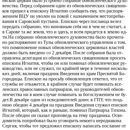
ев­ской церк­ви бы­ло устро­е­но со­бра­ние об­нов­лен­че­ско­го ду­хо­
вен­ства. Пе­ред со­бра­ни­ем один из об­нов­лен­че­ских свя­щен­ни­
ков при­шел к епи­ско­пу Иг­на­тию со­об­щить ему, что рас­по­ря­
же­ни­ем ВЦУ он уво­лен на по­кой с на­зна­че­ни­ем ме­сто­пре­бы­
ва­ния в Са­ров­ской пу­сты­ни. Епи­скоп через по­слан­ца ве­лел
пе­ре­дать со­бра­нию, что ви­нов­ным се­бя ни в чем не счи­та­ет, а
в Са­ро­ве та же зем­ля, что и здесь, и всем при­дет­ся в зем­лю ид­
ти.На со­бра­нии об­нов­лен­че­ско­го ду­хо­вен­ства бы­ло про­чи­та­
но рас­по­ря­же­ние из Ту­лы об­нов­лен­че­ско­го управ­ле­ния о том,
что по­ми­но­ве­ние но­вых об­нов­лен­че­ских цер­ков­ных вла­стей
долж­но быть вве­де­но со 2 де­каб­ря. По­сле со­бра­ния бы­ла от­
прав­ле­на де­ле­га­ция из об­нов­лен­че­ских свя­щен­ни­ков про­сить
епи­ско­па Иг­на­тия, чтобы он или по­ми­нал об­нов­лен­че­ское ру­
ко­вод­ство, или не слу­жил, по край­ней ме­ре в те­че­ние несколь­
ких дней, вклю­чая празд­ник Вве­де­ния во храм Пре­свя­той Бо­
го­ро­ди­цы. Епи­скоп на прось­бу об­нов­лен­цев от­ве­тил, что от
служ­бы не от­ка­жет­ся, в край­нем слу­чае бу­дет по­ми­нать все­
лен­ских пра­во­слав­ных пат­ри­ар­хов, но ру­ко­во­ди­те­лей об­нов­
лен­че­ства ни в ко­ем слу­чае по­ми­нать за бо­го­слу­же­ни­ем не бу­
дет.В де­каб­ре один из осве­до­ми­те­лей до­нес в ГПУ, что позд­
нюю обед­ню 4 де­каб­ря на празд­ник Вве­де­ния слу­жил епи­скоп
Иг­на­тий, ко­то­рый, как и рань­ше, по­ми­нал Пат­ри­ар­ха Ти­хо­на.
По­сле обед­ни он ска­зал про­по­ведь на те­му празд­ни­ка. Осве­
до­ми­тель по­про­бо­вал бы­ло уго­во­рить неко­е­го иеро­ди­а­ко­на
Сер­гия, чтобы тот пред­ло­жил епи­ско­пу на­пи­сать по­сла­ние от