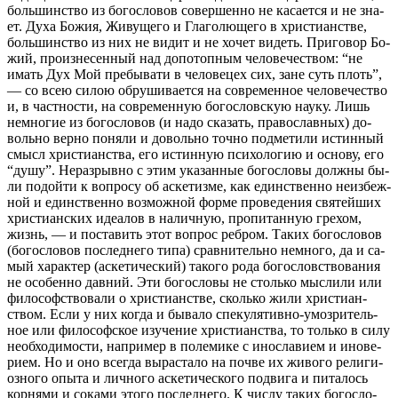
боль­шин­ство из бо­го­сло­вов со­вер­шен­но не ка­са­ет­ся и не зна­
ет. Ду­ха Бо­жия, Жи­ву­ще­го и Гла­го­лю­ще­го в хри­сти­ан­стве,
боль­шин­ство из них не ви­дит и не хо­чет ви­деть. При­го­вор Бо­
жий, про­из­не­сен­ный над до­по­топ­ным че­ло­ве­че­ством: “не
имать Дух Мой пре­бы­ва­ти в че­ло­ве­цех сих, зане суть плоть”,
— со всею си­лою об­ру­ши­ва­ет­ся на совре­мен­ное че­ло­ве­че­ство
и, в част­но­сти, на совре­мен­ную бо­го­слов­скую на­у­ку. Лишь
немно­гие из бо­го­сло­вов (и на­до ска­зать, пра­во­слав­ных) до­
воль­но вер­но по­ня­ли и до­воль­но точ­но под­ме­ти­ли ис­тин­ный
смысл хри­сти­ан­ства, его ис­тин­ную пси­хо­ло­гию и ос­но­ву, его
“ду­шу”. Нераз­рыв­но с этим ука­зан­ные бо­го­сло­вы долж­ны бы­
ли по­дой­ти к во­про­су об ас­ке­тиз­ме, как един­ствен­но неиз­беж­
ной и един­ствен­но воз­мож­ной фор­ме про­ве­де­ния свя­тей­ших
хри­сти­ан­ских иде­а­лов в на­лич­ную, про­пи­тан­ную гре­хом,
жизнь, — и по­ста­вить этот во­прос реб­ром. Та­ких бо­го­сло­вов
(бо­го­сло­вов по­след­не­го ти­па) срав­ни­тель­но немно­го, да и са­
мый ха­рак­тер (ас­ке­ти­че­ский) та­ко­го ро­да бо­го­слов­ство­ва­ния
не осо­бен­но дав­ний. Эти бо­го­сло­вы не столь­ко мыс­ли­ли или
фило­соф­ство­ва­ли о хри­сти­ан­стве, сколь­ко жи­ли хри­сти­ан­
ством. Ес­ли у них ко­гда и бы­ва­ло спе­ку­ля­тив­но-умо­зри­тель­
ное или фило­соф­ское изу­че­ние хри­сти­ан­ства, то толь­ко в си­лу
необ­хо­ди­мо­сти, на­при­мер в по­ле­ми­ке с ино­сла­ви­ем и ино­ве­
ри­ем. Но и оно все­гда вы­рас­та­ло на поч­ве их жи­во­го ре­ли­ги­
оз­но­го опы­та и лич­но­го ас­ке­ти­че­ско­го по­дви­га и пи­та­лось
кор­ня­ми и со­ка­ми это­го по­след­не­го. К чис­лу та­ких бо­го­сло­