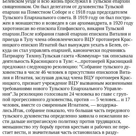
Белев­ском уез­де и всю жизнь про­слу­жил в Туль­ской епар­хии
свя­щен­ни­ком. Он был де­ле­га­том от ду­хо­вен­ства Туль­ской
епар­хии на По­мест­ном Со­бо­ре и с 1918 го­да пред­се­да­те­лем
Туль­ско­го Епар­хи­аль­но­го со­ве­та. В 1919 го­ду он был по­стри­
жен в мо­на­ше­ство и воз­ве­ден в сан ар­хи­манд­ри­та, в 1920 го­ду
хи­ро­то­ни­сан во епи­ско­па Епи­фан­ско­го, ви­ка­рия Туль­ской
епар­хии.По­сле из­бра­ния гла­вой епар­хии епи­ско­па Ви­та­лия и
при­ез­да в Ту­лу чле­на об­нов­лен­че­ско­го ВЦУ про­то­и­е­рея Крас­
ниц­ко­го епи­скоп Иг­на­тий был вы­нуж­ден уехать в Белев, от­
ку­да он стал управ­лять епар­хи­ей, ка­но­ни­че­ски под­чи­ня­ясь
Пат­ри­ар­ху Ти­хо­ну.Туль­ская га­зе­та «Ком­му­нар» так опи­сы­ва­ла
де­я­тель­ность Крас­ниц­ко­го в Ту­ле: «...про­то­и­е­рей Крас­ниц­кий
пред­ло­жил сле­ду­ю­щую ре­зо­лю­цию: “Со­бра­ние туль­ско­го ду­
хо­вен­ства в чис­ле 46 че­ло­век в при­сут­ствии епи­ско­пов Ви­та­
лия и Иг­на­тия, за­слу­шав до­клад чле­на ВЦУ про­то­и­е­рея Крас­
ниц­ко­го, при­зна­ет учре­жде­ние ВЦУ вы­зван­ным жиз­нен­ны­ми
тре­бо­ва­ни­я­ми но­во­го Туль­ско­го Епар­хи­аль­но­го Управ­ле­
ния”.За ре­зо­лю­цию го­ло­со­ва­ли 24 че­ло­ве­ка во гла­ве с груп­
пой про­грес­сив­но­го ду­хо­вен­ства, про­тив — 5 че­ло­век... и 17
че­ло­век, вме­сте со сми­рен­ным Иг­на­ти­ем, — воз­дер­жа­
лись.Итак, со­бра­ние по­ка­за­ло, что боль­шая часть пе­ре­до­во­го
туль­ско­го ду­хо­вен­ства опре­де­лен­но за­яви­ла о неже­ла­нии ве­
сти даль­ше ин­три­ган­скую по­ли­ти­ку про­тив тру­дя­щих­ся,
мень­шин­ство эту борь­бу про­тив кре­стьян и ра­бо­чих не пе­ре­
ста­ет ве­сти, и зна­чи­тель­ная часть оста­но­ви­лась в раз­ду­