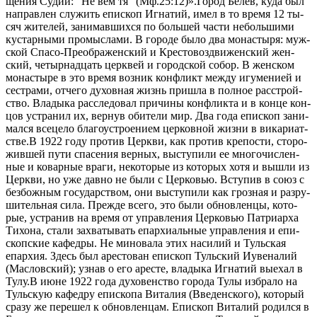
ще­ния Су­дии: “Не вем тя” (Мф.25:12)».Го­род Белев, ку­да был
на­прав­лен слу­жить епи­скоп Иг­на­тий, имел в то вре­мя 12 ты­
сяч жи­те­лей, за­ни­мав­ших­ся по боль­шей ча­сти неболь­ши­ми
ку­стар­ны­ми про­мыс­ла­ми. В го­ро­де бы­ло два мо­на­сты­ря: муж­
ской Спа­со-Пре­об­ра­жен­ский и Кре­сто­воз­дви­жен­ский жен­
ский, че­тыр­на­дцать церк­вей и го­род­ской со­бор. В жен­ском
мо­на­сты­ре в это вре­мя воз­ник кон­фликт меж­ду игу­ме­ни­ей и
сест­ра­ми, от­че­го ду­хов­ная жизнь при­шла в пол­ное рас­строй­
ство. Вла­ды­ка рас­сле­до­вал при­чи­ны кон­флик­та и в кон­це кон­
цов устра­нил их, вер­нув оби­те­ли мир. Два го­да епи­скоп за­ни­
мал­ся все­це­ло бла­го­устро­е­ни­ем цер­ков­ной жиз­ни в ви­ка­ри­ат­
стве.В 1922 го­ду про­тив Церк­ви, как про­тив кре­по­сти, сто­ро­
жив­шей пу­ти спа­се­ния вер­ных, вы­сту­пи­ли ее мно­го­чис­лен­
ные и ко­вар­ные вра­ги, неко­то­рые из ко­то­рых хо­тя и вы­шли из
Церк­ви, но уже дав­но не бы­ли с Цер­ко­вью. Всту­пив в со­юз с
без­бож­ным го­су­дар­ством, они вы­сту­пи­ли как гроз­ная и раз­ру­
ши­тель­ная си­ла. Преж­де все­го, это бы­ли об­нов­лен­цы, ко­то­
рые, устра­нив на вре­мя от управ­ле­ния Цер­ко­вью Пат­ри­ар­ха
Ти­хо­на, ста­ли за­хва­ты­вать епар­хи­аль­ные управ­ле­ния и епи­
скоп­ские ка­фед­ры. Не ми­но­ва­ла этих на­си­лий и Туль­ская
епар­хия. Здесь был аре­сто­ван епи­скоп Туль­ский Иуве­на­лий
(Мас­лов­ский); узнав о его аре­сте, вла­ды­ка Иг­на­тий вы­ехал в
Ту­лу.В июне 1922 го­да ду­хо­вен­ство го­ро­да Ту­лы из­бра­ло на
Туль­скую ка­фед­ру епи­ско­па Ви­та­лия (Вве­ден­ско­го), ко­то­рый
сра­зу же пе­ре­шел к об­нов­лен­цам. Епи­скоп Ви­та­лий ро­дил­ся в