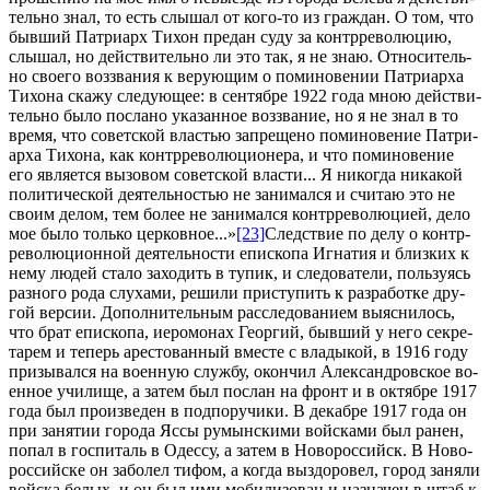
тель­но знал, то есть слы­шал от ко­го-то из граж­дан. О том, что
быв­ший Пат­ри­арх Ти­хон пре­дан су­ду за контр­ре­во­лю­цию,
слы­шал, но дей­стви­тель­но ли это так, я не знаю. От­но­си­тель­
но сво­е­го воз­зва­ния к ве­ру­ю­щим о по­ми­но­ве­нии Пат­ри­ар­ха
Ти­хо­на ска­жу сле­ду­ю­щее: в сен­тяб­ре 1922 го­да мною дей­стви­
тель­но бы­ло по­сла­но ука­зан­ное воз­зва­ние, но я не знал в то
вре­мя, что со­вет­ской вла­стью за­пре­ще­но по­ми­но­ве­ние Пат­ри­
ар­ха Ти­хо­на, как контр­ре­во­лю­ци­о­не­ра, и что по­ми­но­ве­ние
его яв­ля­ет­ся вы­зо­вом со­вет­ской вла­сти... Я ни­ко­гда ни­ка­кой
по­ли­ти­че­ской де­я­тель­но­стью не за­ни­мал­ся и счи­таю это не
сво­им де­лом, тем бо­лее не за­ни­мал­ся контр­ре­во­лю­ци­ей, де­ло
мое бы­ло толь­ко цер­ков­ное...»
[23]
След­ствие по де­лу о контр­
ре­во­лю­ци­он­ной де­я­тель­но­сти епи­ско­па Иг­на­тия и близ­ких к
нему лю­дей ста­ло за­хо­дить в ту­пик, и сле­до­ва­те­ли, поль­зу­ясь
раз­но­го ро­да слу­ха­ми, ре­ши­ли при­сту­пить к раз­ра­бот­ке дру­
гой вер­сии. До­пол­ни­тель­ным рас­сле­до­ва­ни­ем вы­яс­ни­лось,
что брат епи­ско­па, иеро­мо­нах Ге­ор­гий, быв­ший у него сек­ре­
та­рем и те­перь аре­сто­ван­ный вме­сте с вла­ды­кой, в 1916 го­ду
при­зы­вал­ся на во­ен­ную служ­бу, окон­чил Алек­сан­дров­ское во­
ен­ное учи­ли­ще, а за­тем был по­слан на фронт и в ок­тяб­ре 1917
го­да был про­из­ве­ден в под­по­ру­чи­ки. В де­каб­ре 1917 го­да он
при за­ня­тии го­ро­да Яс­сы ру­мын­ски­ми вой­ска­ми был ра­нен,
по­пал в гос­пи­таль в Одес­су, а за­тем в Но­во­рос­сийск. В Но­во­
рос­сий­ске он за­бо­лел ти­фом, а ко­гда вы­здо­ро­вел, го­род за­ня­ли
вой­ска бе­лых, и он был ими мо­би­ли­зо­ван и на­зна­чен в штаб к