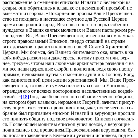
рас­по­ря­же­ние о сме­ще­нии епи­ско­па Иг­на­тия с Белев­ской ка­
фед­ры, они об­ра­ти­лись к вла­ды­ке с пись­мен­ной прось­бой не
вы­ез­жать из го­ро­да: «По­кор­ней­ше про­сим Ва­ше Прео­свя­щен­
ство не по­ки­дать в на­сто­я­щее смут­ное для Рус­ской Церк­ви
вре­мя наш род­ной го­род. Вся на­ша паства те­перь осо­бен­но
нуж­да­ет­ся в Ва­ших свя­тых мо­лит­вах и Ва­шем пас­тыр­ском ру­
ко­вод­стве. Вы, Ва­ше Прео­свя­щен­ство, из­вест­ны всем нам как
стро­го пра­во­слав­ный Епи­скоп, твер­до сто­я­щий на стра­же
всех дог­ма­тов, пра­вил и ка­но­нов на­шей Свя­той Хри­сто­вой
Церк­ви. Мы бо­им­ся, без Ва­ше­го бди­тель­но­го ока, впасть в ка­
кой-ни­будь рас­кол или да­же ересь, по­то­му про­сим или, вер­
нее, тре­бу­ем, чтобы наш лю­би­мый ар­хи­пас­тырь раз­де­лил с на­
ми все на­ши цер­ков­ные скор­би и вол­не­ния, ве­дя свою паст­ву
пря­мым, нелож­ным пу­тем к спа­се­нию ду­ши и к Гос­по­ду Бо­гу,
как един­ствен­ной це­ли жиз­ни хри­сти­ан­ской. Мы, Ва­ше Прео­
свя­щен­ство, го­то­вы и су­ме­ем по­сто­ять за сво­е­го Епи­ско­па,
ограж­дая его от вся­ких по­сто­рон­них на­силь­ствен­ных воз­дей­
ствий...»
[18]
То­гда же бы­ло со­зва­но со­бра­ние чле­нов об­щи­ны,
на ко­то­ром брат вла­ды­ки, иеро­мо­нах Ге­ор­гий, за­чи­тал при­сут­
ству­ю­щим текст это­го про­ше­ния к вла­ды­ке, по­сле че­го на со­
бра­ние был при­гла­шен епи­скоп Иг­на­тий и ве­ру­ю­щие про­си­ли
его при­нять об­щи­ну под свое ру­ко­вод­ство. Епи­скоп со­гла­сил­
ся. По­сле об­щей мо­лит­вы епи­скоп ушел до­мой, а ве­ру­ю­щие
под­пи­са­лись под про­ше­ни­ем.Пра­во­слав­ны­ми ве­ру­ю­щи­ми бы­
ло по­сла­но за­яв­ле­ние в Белев­ский уезд­ный ис­пол­ком, под ко­