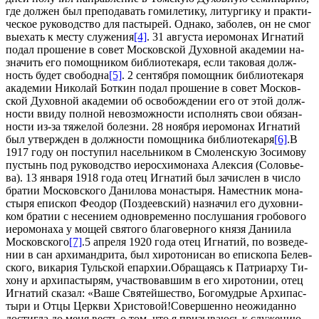
где дол­жен был пре­по­да­вать го­миле­ти­ку, ли­тур­ги­ку и прак­ти­
че­ское ру­ко­вод­ство для пас­ты­рей. Од­на­ко, за­болев, он не смог
вы­ехать к ме­сту слу­же­ния
[4]
. 31 ав­гу­ста иеро­мо­нах Иг­на­тий
по­дал про­ше­ние в со­вет Мос­ков­ской Ду­хов­ной ака­де­мии на­
зна­чить его по­мощ­ни­ком биб­лио­те­ка­ря, ес­ли та­ко­вая долж­
ность бу­дет сво­бод­на
[5]
. 2 сен­тяб­ря по­мощ­ник биб­лио­те­ка­ря
ака­де­мии Ни­ко­лай Бот­кин по­дал про­ше­ние в со­вет Мос­ков­
ской Ду­хов­ной ака­де­мии об осво­бож­де­нии его от этой долж­
но­сти вви­ду пол­ной невоз­мож­но­сти ис­пол­нять свои обя­зан­
но­сти из-за тя­же­лой бо­лез­ни. 28 но­яб­ря иеро­мо­нах Иг­на­тий
был утвер­жден в долж­но­сти по­мощ­ни­ка биб­лио­те­ка­ря
[6]
.В
1917 го­ду он по­сту­пил на­сель­ни­ком в Смо­лен­скую Зо­си­мо­ву
пу­стынь под ру­ко­вод­ство иерос­хи­мо­на­ха Алек­сия (Со­ло­вье­
ва). 13 ян­ва­ря 1918 го­да отец Иг­на­тий был за­чис­лен в чис­ло
бра­тии Мос­ков­ско­го Да­ни­ло­ва мо­на­сты­ря. На­мест­ник мо­на­
сты­ря епи­скоп Фе­о­дор (Поз­де­ев­ский) на­зна­чил его ду­хов­ни­
ком бра­тии с несе­ни­ем од­новре­мен­но по­слу­ша­ния гро­бо­во­го
иеро­мо­на­ха у мо­щей свя­то­го бла­го­вер­но­го кня­зя Да­ни­и­ла
Мос­ков­ско­го
[7]
.5 ап­ре­ля 1920 го­да отец Иг­на­тий, по воз­ве­де­
нии в сан ар­хи­манд­ри­та, был хи­ро­то­ни­сан во епи­ско­па Белев­
ско­го, ви­ка­рия Туль­ской епар­хии.Об­ра­ща­ясь к Пат­ри­ар­ху Ти­
хо­ну и ар­хи­пас­ты­рям, участ­во­вав­шим в его хи­ро­то­нии, отец
Иг­на­тий ска­зал: «Ва­ше Свя­тей­ше­ство, Бо­го­муд­рые Ар­хи­пас­
ты­ри и От­цы Церк­ви Хри­сто­вой!Со­вер­шен­но неожи­дан­но
до­стиг­ла до ме­ня весть о том, что я при­зы­ва­юсь к слу­же­нию