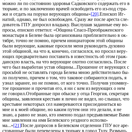
мож­но ли по со­сто­я­нию здо­ро­вья Сад­ков­ско­го со­дер­жать его в
тюрь­ме, и по за­клю­че­нию вра­чей осво­бо­дить его из-под стра­
жи и от­дать на по­ру­ки ве­ру­ю­щих об­щи­ны»
[20]
.Епи­скоп Иг­
на­тий, од­на­ко, не был осво­бож­ден. Сра­зу же по­сле аре­ста сле­
до­ва­тель ГПУ до­про­сил вла­ды­ку. Вы­слу­шав за­дан­ные ему во­
про­сы, епи­скоп от­ве­тил: «Об­щи­на Спа­со-Пре­об­ра­жен­ско­го
мо­на­сты­ря в Беле­ве бы­ла ор­га­ни­зо­ва­на при­бли­зи­тель­но в ок­
тяб­ре, точ­но не пом­ню, при­чем ини­ци­а­то­ром этой об­щи­ны
бы­ли ве­ру­ю­щие, ка­ко­вые про­си­ли ме­ня ру­ко­во­дить ду­хов­но
этой об­щи­ной, на что я, ко­неч­но, со­гла­сил­ся, но про­сил ве­ру­
ю­щих пред­ва­ри­тель­но по­ста­вить в из­вест­ность об этом граж­
дан­скую власть, на что ве­ру­ю­щие охот­но со­гла­си­лись. По­сле
че­го был вы­ра­бо­тан устав об­щи­ны...Про­ше­ние от ве­ру­ю­щих с
прось­бой не остав­лять го­ро­да Беле­ва мною дей­стви­тель­но бы­
ло по­лу­че­но, при­чем о том, что та­ко­вое со­би­ра­ют­ся по­дать, я
узнал за­ра­нее, но не пом­ню, от ко­го точ­но. По­лу­чив упо­мя­ну­
тое про­ше­ние и про­чи­тав его, я ни с кем из ве­ру­ю­щих о нем
не го­во­рил.Ото­бран­ные при обыс­ке у от­ца Ге­ор­гия, сек­ре­та­ря
об­щи­ны, за­яв­ле­ния кре­стьян я лич­но не ви­дел, но слы­шал, что
кре­стьяне неко­то­рых сел на­ме­ре­ва­ют­ся при­со­еди­нить­ся ко
мне и к мо­ей об­щине, но ка­ким пу­тем они это де­ла­ли, я не
знаю, а рав­но не знаю, кто имен­но по­дал предъ­яв­ля­е­мые Ва­ми
мне за­яв­ле­ния на имя Белев­ско­го уезд­но­го ис­пол­ко­
ма...»
[21]
По­сле до­про­сов в Белев­ском от­де­ле­нии ГПУ все аре­
сто­ван­ные бы­ли пе­ре­ве­де­ны в тюрь­му в го­род Ту­лу. Раз­мыш­