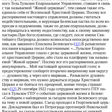
но­го Те­ла.Туль­ское Епар­хи­аль­ное Управ­ле­ние, став­шее в связь
с так на­зы­ва­е­мой “Жи­вой цер­ко­вью”, тем са­мым так­же отъ­
еди­ни­ло се­бя от Все­лен­ской Хри­сто­вой Церк­ви. По­се­му все
рас­по­ря­же­ния на­сто­я­ще­го управ­ле­ния долж­ны счи­тать­ся
недей­стви­тель­ны­ми, и ве­ру­ю­щая Белев­ская паства по всем во­
про­сам и недо­уме­ни­ям, так­же по де­лам епар­хи­аль­ным, долж­
на об­ра­щать­ся к мо­е­му недо­сто­ин­ству, как к сво­е­му за­кон­но­му
пас­ты­рю.При бо­го­слу­же­нии, где сле­ду­ет, по­сле име­ни Свя­
тей­ше­го Пат­ри­ар­ха долж­но воз­но­сить­ся непо­сред­ствен­но мое
имя, как за­кон­но­го Епи­ско­па Белев­ско­го»
[11]
.В разъ­яс­не­ние
по­сла­ния вла­ды­ка пи­сал бла­го­чин­ным: «...Туль­ское Епар­хи­
аль­ное Управ­ле­ние со­шло с рельс цер­ков­ной жиз­ни, ото­шло
от хри­сти­ан­ской Церк­ви, ибо ста­ло на плат­фор­му так на­зы­ва­
е­мой “Жи­вой церк­ви”. По­се­му все его рас­по­ря­же­ния долж­но
ан­ну­ли­ро­вать... Мой на­сто­я­щий ар­хи­пас­тыр­ский го­лос и
предо­сте­ре­же­ние со­об­щи­те вто­рич­но вве­рен­но­му вам окру­гу
— ду­хо­вен­ству, а через него ми­ря­нам... Разъ­яс­ни­те ду­хо­вен­
ству и ми­ря­нам, что нуж­но дер­жать­ся огра­ды Хри­сто­вой
Церк­ви и не бо­ять­ся тех пре­ще­ний, ко­и­ми те­перь стра­шат
нас»
[12]
.29 сен­тяб­ря 1922 го­да со­труд­ник мест­но­го ГПУ пи­
сал в Туль­ское ГПУ о со­бы­ти­ях цер­ков­ной жиз­ни в Беле­ве:
«Со­об­ща­ем о на­блю­де­нии за съез­дом по­пов Белев­ско­го уез­да
на те­му о но­вой церк­ви. Съезд про­хо­дил в Ге­ор­ги­ев­ской церк­
ви. До­клад­чи­ком был из Пет­ро­гра­да про­то­и­е­рей Ни­коль­ский
Ва­си­лий, на съез­де при­сут­ство­ва­ли ве­ру­ю­щие от церк­вей.