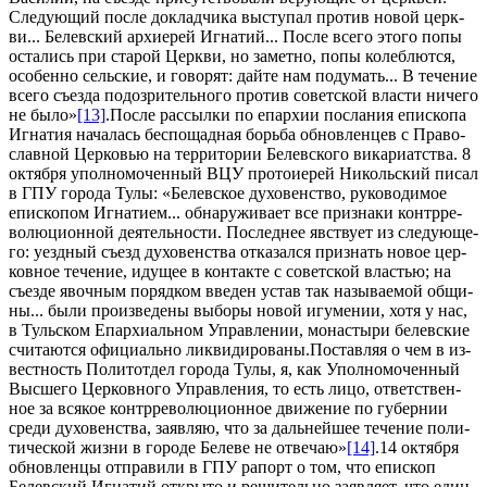
Сле­ду­ю­щий по­сле до­клад­чи­ка вы­сту­пал про­тив но­вой церк­
ви... Белев­ский ар­хи­ерей Иг­на­тий... По­сле все­го это­го по­пы
оста­лись при ста­рой Церк­ви, но за­мет­но, по­пы ко­леб­лют­ся,
осо­бен­но сель­ские, и го­во­рят: дай­те нам по­ду­мать... В те­че­ние
все­го съез­да по­до­зри­тель­но­го про­тив со­вет­ской вла­сти ни­че­го
не бы­ло»
[13]
.По­сле рас­сыл­ки по епар­хии по­сла­ния епи­ско­па
Иг­на­тия на­ча­лась бес­по­щад­ная борь­ба об­нов­лен­цев с Пра­во­
слав­ной Цер­ко­вью на тер­ри­то­рии Белев­ско­го ви­ка­ри­ат­ства. 8
ок­тяб­ря упол­но­мо­чен­ный ВЦУ про­то­и­е­рей Ни­коль­ский пи­сал
в ГПУ го­ро­да Ту­лы: «Белев­ское ду­хо­вен­ство, ру­ко­во­ди­мое
епи­ско­пом Иг­на­ти­ем... об­на­ру­жи­ва­ет все при­зна­ки контр­ре­
во­лю­ци­он­ной де­я­тель­но­сти. По­след­нее яв­ству­ет из сле­ду­ю­ще­
го: уезд­ный съезд ду­хо­вен­ства от­ка­зал­ся при­знать но­вое цер­
ков­ное те­че­ние, иду­щее в кон­так­те с со­вет­ской вла­стью; на
съез­де явоч­ным по­ряд­ком вве­ден устав так на­зы­ва­е­мой об­щи­
ны... бы­ли про­из­ве­де­ны вы­бо­ры но­вой игу­ме­нии, хо­тя у нас,
в Туль­ском Епар­хи­аль­ном Управ­ле­нии, мо­на­сты­ри белев­ские
счи­та­ют­ся офи­ци­аль­но лик­ви­ди­ро­ва­ны.По­став­ляя о чем в из­
вест­ность По­лит­от­дел го­ро­да Ту­лы, я, как Упол­но­мо­чен­ный
Выс­ше­го Цер­ков­но­го Управ­ле­ния, то есть ли­цо, от­вет­ствен­
ное за вся­кое контр­ре­во­лю­ци­он­ное дви­же­ние по гу­бер­нии
сре­ди ду­хо­вен­ства, за­яв­ляю, что за даль­ней­шее те­че­ние по­ли­
ти­че­ской жиз­ни в го­ро­де Беле­ве не от­ве­чаю»
[14]
.14 ок­тяб­ря
об­нов­лен­цы от­пра­ви­ли в ГПУ ра­порт о том, что епи­скоп
Белев­ский Иг­на­тий от­кры­то и ре­ши­тель­но за­яв­ля­ет, что един­