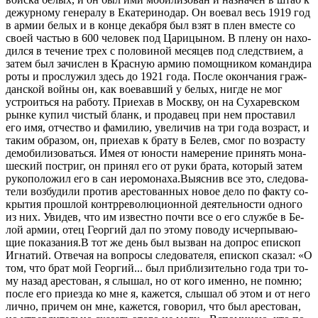
де­жур­но­му ге­не­ра­лу в Ека­те­ри­но­дар. Он во­е­вал весь 1919 год
в ар­мии бе­лых и в кон­це де­каб­ря был взят в плен вме­сте со
сво­ей ча­стью в 600 че­ло­век под Ца­ри­цы­ном. В пле­ну он на­хо­
дил­ся в те­че­ние трех с по­ло­ви­ной ме­ся­цев под след­стви­ем, а
за­тем был за­чис­лен в Крас­ную ар­мию по­мощ­ни­ком ко­ман­ди­ра
ро­ты и про­слу­жил здесь до 1921 го­да. По­сле окон­ча­ния граж­
дан­ской вой­ны он, как во­е­вав­ший у бе­лых, ни­где не мог
устро­ить­ся на ра­бо­ту. При­е­хав в Моск­ву, он на Су­ха­рев­ском
рын­ке ку­пил чи­стый бланк, и про­да­вец при нем про­ста­вил
его имя, от­че­ство и фа­ми­лию, уве­ли­чив на три го­да воз­раст, и
та­ким об­ра­зом, он, при­е­хав к бра­ту в Белев, смог по воз­рас­ту
де­мо­би­ли­зо­вать­ся. Имея от юно­сти на­ме­ре­ние при­нять мо­на­
ше­ский по­стриг, он при­нял его от ру­ки бра­та, ко­то­рый за­тем
ру­ко­по­ло­жил его в сан иеро­мо­на­ха.Вы­яс­нив все это, сле­до­ва­
те­ли воз­бу­ди­ли про­тив аре­сто­ван­ных но­вое де­ло по фак­ту со­
кры­тия про­шлой контр­ре­во­лю­ци­он­ной де­я­тель­но­сти од­но­го
из них. Уви­дев, что им из­вест­но по­чти все о его служ­бе в Бе­
лой ар­мии, отец Ге­ор­гий дал по это­му по­во­ду ис­чер­пы­ва­ю­
щие по­ка­за­ния.В тот же день был вы­зван на до­прос епи­скоп
Иг­на­тий. От­ве­чая на во­про­сы сле­до­ва­те­ля, епи­скоп ска­зал: «О
том, что брат мой Ге­ор­гий... был при­бли­зи­тель­но го­да три то­
му на­зад аре­сто­ван, я слы­шал, но от ко­го имен­но, не пом­ню;
по­сле его при­ез­да ко мне я, ка­жет­ся, слы­шал об этом и от него
лич­но, при­чем он мне, ка­жет­ся, го­во­рил, что был аре­сто­ван,