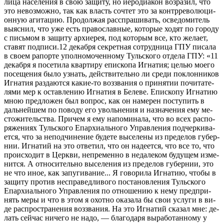
ли­ца на­се­ле­ния в свою за­щи­ту, но иеро­ди­а­кон воз­ра­зил, что
это невоз­мож­но, так как власть со­чтет это за контр­ре­во­лю­ци­
он­ную аги­та­цию. Про­дол­жая рас­спра­ши­вать, осве­до­ми­тель
вы­яс­нил, что уже есть пра­во­слав­ные, ко­то­рые хо­дят по го­ро­ду
с пись­мом в за­щи­ту ар­хи­ерея, под ко­то­рым все, кто же­ла­ет,
ста­вят под­пи­си.12 де­каб­ря сек­рет­ная со­труд­ни­ца ГПУ пи­са­ла
в сво­ем ра­пор­те упол­но­мо­чен­но­му Туль­ско­го от­де­ла ГПУ: «11
де­каб­ря я по­се­ти­ла квар­ти­ру епи­ско­па Иг­на­тия; це­лью мо­е­го
по­се­ще­ния бы­ло узнать, дей­стви­тель­но ли сре­ди по­клон­ни­ков
Иг­на­тия раз­да­ют­ся ка­кие-то воз­зва­ния о при­ня­тии по­чи­та­те­
ля­ми мер к остав­ле­нию Иг­на­тия в Беле­ве. Епи­ско­пу Иг­на­тию
мною пред­ло­жен был во­прос, как он на­ме­рен по­сту­пить в
даль­ней­шем по по­во­ду его уволь­не­ния и на­зна­че­ния ему ме­
сто­жи­тель­ства. При­чем я ему на­по­ми­на­ла, что во всех рас­по­
ря­же­ни­ях Туль­ско­го Епар­хи­аль­но­го Управ­ле­ния под­чер­ки­ва­
ет­ся, что за непод­чи­не­ние бу­де­те вы­се­ле­ны из пре­де­лов гу­бер­
нии. Иг­на­тий на это от­ве­тил, что он на­де­ет­ся, что все то, что
про­ис­хо­дит в Церк­ви, непре­мен­но в неда­ле­ком бу­ду­щем из­ме­
нит­ся. А от­но­си­тель­но вы­се­ле­ния из пре­де­лов гу­бер­нии, это
не что иное, как за­пу­ги­ва­ние... Я го­во­ри­ла Иг­на­тию, чтобы в
за­щи­ту про­тив неспра­вед­ли­во­го по­ста­нов­ле­ния Туль­ско­го
Епар­хи­аль­но­го Управ­ле­ния по от­но­ше­нию к нему пред­при­
нять ме­ры и что в этом я охот­но ока­за­ла бы свои услу­ги в ви­
де рас­про­стра­не­ния воз­зва­ния. На это Иг­на­тий ска­зал мне: де­
лать сей­час ни­че­го не на­до, — бла­го­да­ря вы­ра­бо­тан­но­му у