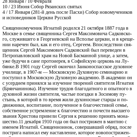
28 Января / 10 Февраля
10 / 23 Июня
Собор Рязанских святых
4 / 17 Января
(281-й день после Пасхи) Собор новомучеников
и исповедников Церкви Русской
Свя­щен­но­му­че­ник Иг­на­тий ро­дил­ся 21 ок­тяб­ря 1887 го­да в
Москве в се­мье свя­щен­ни­ка Сер­гея Мак­си­мо­ви­ча Сад­ков­ско­
го, слу­жив­ше­го в Ге­ор­ги­ев­ской на Вспо­лье церк­ви, и в кре­ще­
нии на­ре­чен был, как и его отец, Сер­ге­ем. Впо­след­ствии свя­
щен­ник Сер­гей Мак­си­мо­вич Сад­ков­ский был пе­ре­ве­ден в
Пет­ро­пав­лов­ский храм на Но­вой Бас­ман­ной ули­це, а за­тем,
уже бу­дучи в сане про­то­и­е­рея, в Со­фий­скую цер­ковь на Лу­
бян­ке.В 1901 го­ду Сер­гей окон­чил За­и­ко­но­спас­ское ду­хов­ное
учи­ли­ще, в 1907-м — Мос­ков­скую Ду­хов­ную се­ми­на­рию и
по­сту­пил в Мос­ков­скую Ду­хов­ную ака­де­мию. В ака­де­мии он
с усер­ди­ем при­нял­ся за изу­че­ние тво­ре­ний свя­ти­те­ля Иг­на­тия
(Брян­ча­ни­но­ва). Изу­че­ние тру­дов бла­го­дат­но­го и опыт­но­го в
ду­хов­ной жиз­ни свя­ти­те­ля, ча­стые по­езд­ки в Зо­си­мо­ву пу­
стынь, в ко­то­рой в то вре­мя жи­ли ду­хо­нос­ные стар­цы и по­
движ­ни­ки, вос­пи­та­ние, по­лу­чен­ное в бла­го­че­сти­вой се­мье,
соб­ствен­ное устрем­ле­ние к бла­го­че­стию и по­че­сти выс­ше­го
зва­ния Хри­сто­ва при­ве­ли Сер­гия к ре­ше­нию при­нять мо­на­
ше­ство.11 де­каб­ря 1910 го­да он был по­стри­жен в ман­тию с
име­нем Иг­на­тий. Свя­щен­но­и­нок, со­вер­шав­ший об­ряд, по­сле
по­стри­га на­пи­сал ему на­став­ле­ние, ко­то­рое но­во­по­стри­жен­