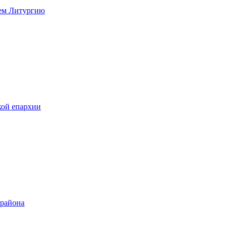
нем Литургию
кой епархии
 района