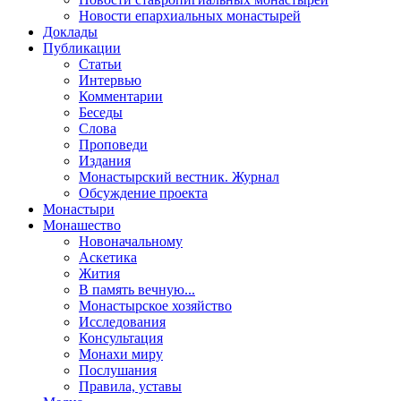
Новости епархиальных монастырей
Доклады
Публикации
Статьи
Интервью
Комментарии
Беседы
Слова
Проповеди
Издания
Монастырский вестник. Журнал
Обсуждение проекта
Монастыри
Монашество
Новоначальному
Аскетика
Жития
В память вечную...
Монастырское хозяйство
Исследования
Консультация
Монахи миру
Послушания
Правила, уставы