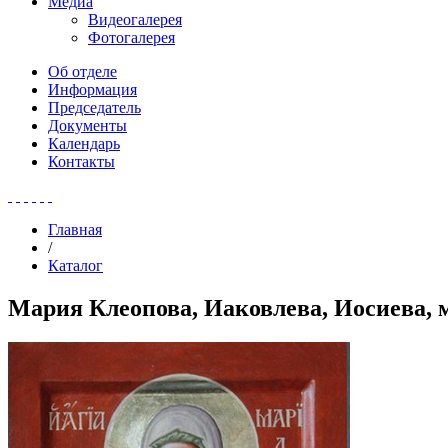
Медиа
Видеогалерея
Фотогалерея
Об отделе
Информация
Председатель
Документы
Календарь
Контакты
Главная
/
Каталог
Мария Клеопова, Иаковлева, Иосиева, 