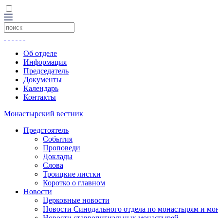
Об отделе
Информация
Председатель
Документы
Календарь
Контакты
Монастырский вестник
Предстоятель
События
Проповеди
Доклады
Слова
Троицкие листки
Коротко о главном
Новости
Церковные новости
Новости Синодального отдела по монастырям и мо
Новости ставропигиальных монастырей