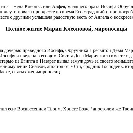
сица – жена Клеопы, или Алфея, младшего брата Иосифа Обруч
 присутствовала при кресте во время Его страданий и при погр
месте с другими услышала радостную весть от Ангела о воскресен
Полное житие Марии Клеоповой, мироносицы
 дочерью праведного Иосифа, Обручника Пресвятой Девы Марии 
Иосифу и введена в его дом. Святая Дева Мария жила вместе с д
рью из Египта в Назарет выдал замуж дочь за своего меньшего
енномученик Симеон, апостол от 70-ти, сродник Господень, вто
Пасхе, святых жен-мироносиц.
ил еси/ Воскресением Твоим, Христе Боже,/ апостолом же Твоим 