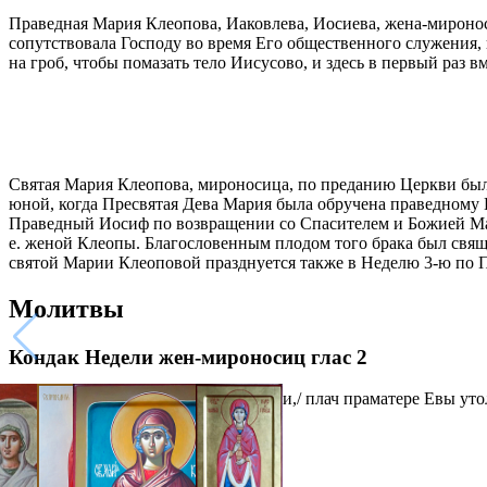
Праведная Мария Клеопова, Иаковлева, Иосиева, жена-мироно
сопутствовала Господу во время Его общественного служения,
на гроб, чтобы помазать тело Иисусово, и здесь в первый раз в
Святая Мария Клеопова, мироносица, по преданию Церкви была
юной, когда Пресвятая Дева Мария была обручена праведному 
Праведный Иосиф по возвращении со Спасителем и Божией Мате
е. женой Клеопы. Благословенным плодом того брака был свящ
святой Марии Клеоповой празднуется также в Неделю 3-ю по 
Молитвы
Кондак Недели жен-мироносиц глас 2
Радоватися мироносицам повелел еси,/ плач праматере Евы утол
Галерея