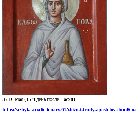
3 / 16 Мая
(15-й день после Пасхи)
https://azbyka.ru/dictionary/01/zhizn-i-trudy-apostolov.shtml#m