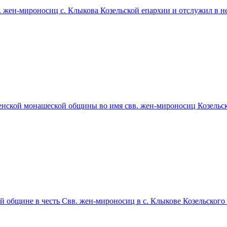
. жен-мироносиц с. Клыкова Козельской епархии и отслужил в 
енской монашеской общины во имя свв. жен-мироносиц Козельс
 общине в честь Свв. жен-мироносиц в с. Клыкове Козельского