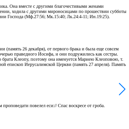
ника. Она вместе с другими благочестивыми женами
ебении, ходила с другими мироносицами по прошествии субботы
ии Господа (Мф.27:56; Мк.15:40; Лк.24:4-11; Ин.19:25).
(память 26 декабря), от первого брака и была еще совсем
очерью праведного Иосифа, и они подружились как сестры.
 брата Клеопу, поэтому она именуется Мариею Клеоповою, т.
рой епископ Иерусалимской Церкви (память 27 апреля). Память
проповедати повелел еси:// Спас воскресе от гроба.