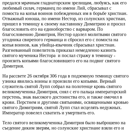
предался мрачным гладиаторским зрелищам, любуясь, как его
любимый силач, германец по имени Лий, сбрасывал с
помоста на копья воинов побежденных им в борьбе христиан.
Отважный юноша, по имени Нестор, из солунских христиан,
пришел в темницу к своему наставнику Димитрию и просил
благословить его на единоборство с варваром. По
благословению Димитрия, Нестор одолел молитвами святого
угодника свирепого германца и сбросил его с помоста на
копья воинов, как убийца-язычник сбрасывал христиан.
Разгневанный повелитель приказал немедленно казнить
святого мученика Нестора и послал стражу в темницу -
пронзить копьями благословившего его на подвиг святого
Димитрия.
На рассвете 26 октября 306 года в подземную темницу святого
узника явились воины и пронзили его копьями. Верный
служитель святой Лупп собрал на полотенце кровь святого
великомученика Димитрия, снял с его пальца императорский
перстень, знак высокого достоинства его, и также омочил в
крови. Перстнем и другими святынями, освященными кровью
святого Димитриям, святой Лупп стал исцелять недужных.
Император повелел схватить и умертвить его.
Тело святого великомученика Димитрия было выброшено на
съедение диким зверям, но солунские христиане взяли его и