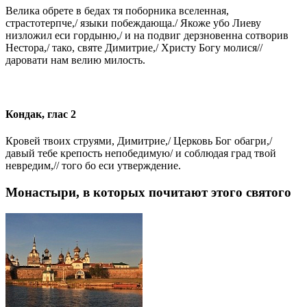
Велика обрете в бедах тя поборника вселенная,
страстотерпче,/ языки побеждающа./ Якоже убо Лиеву
низложил еси гордыню,/ и на подвиг дерзновенна сотворив
Нестора,/ тако, святе Димитрие,/ Христу Богу молися//
даровати нам велию милость.
Кондак, глас 2
Кровей твоих струями, Димитрие,/ Церковь Бог обагри,/
давый тебе крепость непобедимую/ и соблюдая град твой
невредим,// того бо еси утверждение.
Монастыри, в которых почитают этого святого