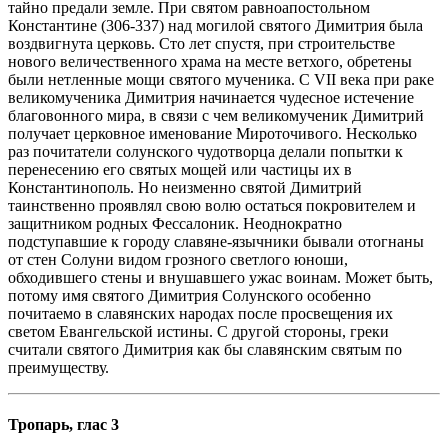
тайно предали земле. При святом равноапостольном
Константине (306-337) над могилой святого Димитрия была
воздвигнута церковь. Сто лет спустя, при строительстве
нового величественного храма на месте ветхого, обретены
были нетленные мощи святого мученика. С VII века при раке
великомученика Димитрия начинается чудесное истечение
благовонного мира, в связи с чем великомученик Димитрий
получает церковное именование Мироточивого. Несколько
раз почитатели солунского чудотворца делали попытки к
перенесению его святых мощей или частицы их в
Константинополь. Но неизменно святой Димитрий
таинственно проявлял свою волю остаться покровителем и
защитником родных Фессалоник. Неоднократно
подступавшие к городу славяне-язычники бывали отогнаны
от стен Солуни видом грозного светлого юноши,
обходившего стены и внушавшего ужас воинам. Может быть,
потому имя святого Димитрия Солунского особенно
почитаемо в славянских народах после просвещения их
светом Евангельской истины. С другой стороны, греки
считали святого Димитрия как бы славянским святым по
преимуществу.
Тропарь, глас 3