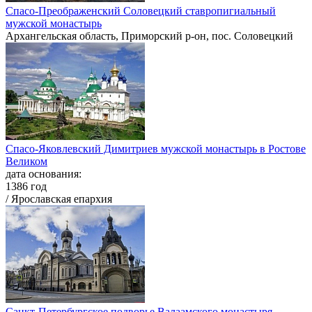
Спасо-Преображенский Соловецкий ставропигиальный
мужской монастырь
Архангельская область, Приморский р-он, пос. Соловецкий
Спасо-Яковлевский Димитриев мужской монастырь в Ростове
Великом
дата основания:
1386 год
/ Ярославская епархия
Санкт-Петербургское подворье Валаамского монастыря