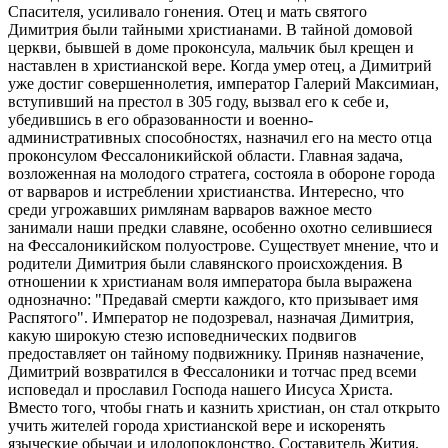
Спасителя, усиливало гонения. Отец и мать святого
Димитрия были тайными христианами. В тайной домовой
церкви, бывшей в доме проконсула, мальчик был крещен и
наставлен в христианской вере. Когда умер отец, а Димитрий
уже достиг совершеннолетия, император Галерий Максимиан,
вступивший на престол в 305 году, вызвал его к себе и,
убедившись в его образованности и военно-
административных способностях, назначил его на место отца
проконсулом Фессалоникийской области. Главная задача,
возложенная на молодого стратега, состояла в обороне города
от варваров и истреблении христианства. Интересно, что
среди угрожавших римлянам варваров важное место
занимали наши предки славяне, особенно охотно селившиеся
на Фессалоникийском полуострове. Существует мнение, что и
родители Димитрия были славянского происхождения. В
отношении к христианам воля императора была выражена
однозначно: "Предавай смерти каждого, кто призывает имя
Распятого". Император не подозревал, назначая Димитрия,
какую широкую стезю исповеднических подвигов
предоставляет он тайному подвижнику. Приняв назначение,
Димитрий возвратился в Фессалоники и тотчас пред всеми
исповедал и прославил Господа нашего Иисуса Христа.
Вместо того, чтобы гнать и казнить христиан, он стал открыто
учить жителей города христианской вере и искоренять
языческие обычаи и идолопоклонство. Составитель Жития,