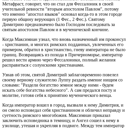
Метафраст, говорит, что он стал для Фессалоник в своей
учительной ревности "вторым апостолом Павлом", потому
что именно "апостол языков" основал когда-то в этом городе
первую общину верующих (1 Фес., 2 Фес.). Святому
Димитрию предназначено было Господом последовать за
святым апостолом Павлом и в мученической кончине.
Когда Максимиан узнал, что вновь назначенный им проконсул
- христианин, и многих римских подданных, увлеченных его
примером, обратил в христианство, гневу императора не было
границ. Возвращаясь из похода в Причерноморье, император
решил вести армию через Фессалоники, полный желания
расправиться с солунскими христианами.
Узнав об этом, святой Димитрий заблаговременно повелел
своему верному служителю Луппу раздать имение нищим со
словами: "Раздели богатство земное между ними - будем
искать себе богатства небесного". А сам предался посту и
молитве, готовя себя к принятию мученического венца.
Когда император вошел в город, вызвали к нему Димитрия, и
он смело исповедал себя христианином и обличил неправду и
суетность римского многобожия. Максимиан приказал
заключить исповедника в темницу, и Ангел сошел к нему в
узилище, утешая и укрепляя в подвиге. Между тем император