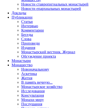
Новости ставропигиальных монастырей
Новости епархиальных монастырей
Доклады
Публикации
Статьи
Интервью
Комментарии
Беседы
Слова
Проповеди
Издания
Монастырский вестник. Журнал
Обсуждение проекта
Монастыри
Монашество
Новоначальному
Аскетика
Жития
В память вечную...
Монастырское хозяйство
Исследования
Консультация
Монахи миру
Послушания