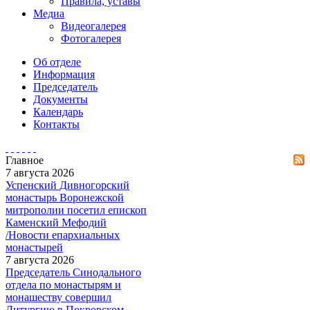
Правила, уставы
Медиа
Видеогалерея
Фотогалерея
Об отделе
Информация
Председатель
Документы
Календарь
Контакты
Главное
7 августа 2026
Успенский Дивногорский
монастырь Воронежской
митрополии посетил епископ
Каменский Мефодий
/Новости епархиальных
монастырей
7 августа 2026
Председатель Синодального
отдела по монастырям и
монашеству совершил
Литургию в Покровском