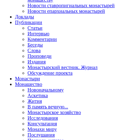
Новости ставропигиальных монастырей
Новости епархиальных монастырей
Доклады
Публикации
Статьи
Интервью
Комментарии
Беседы
Слова
Проповеди
Издания
Монастырский вестник. Журнал
Обсуждение проекта
Монастыри
Монашество
Новоначальному
Аскетика
Жития
В память вечную...
Монастырское хозяйство
Исследования
Консультация
Монахи миру
Послушания