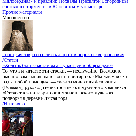
Милосердная» и праздник Похвалы Пресвятой Богородицы
состоялись торжества в Юровичском монастыре
Прочие материалы
Монашество
Троицкая лавра и ее листки против порока сквернословия
/Статьи
«Хочешь быть счастливым – участвуй в общем деле»
То, что вы читаете эти строки, — неслучайно. Возможно,
именно вам выпал шанс войти в историю. «Мы ждем всех и
рады любой помощи», — сказала монахиня Феврония
(Гельман), руководитель строящегося музейного комплекса
«Отечество» на территории монастырского мужского
подворья в деревне Лысая гора.
/Интервью