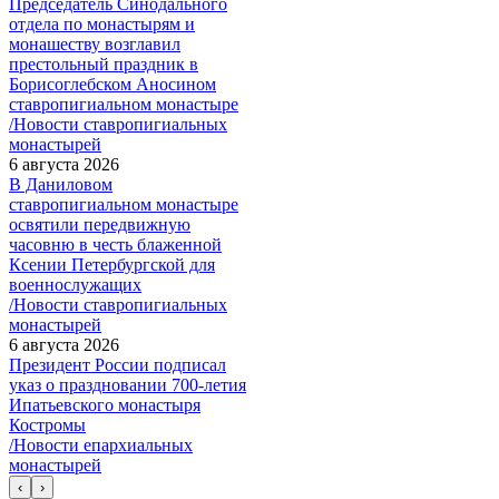
Председатель Синодального
отдела по монастырям и
монашеству возглавил
престольный праздник в
Борисоглебском Аносином
ставропигиальном монастыре
/Новости ставропигиальных
монастырей
6 августа 2026
В Даниловом
ставропигиальном монастыре
освятили передвижную
часовню в честь блаженной
Ксении Петербургской для
военнослужащих
/Новости ставропигиальных
монастырей
6 августа 2026
Президент России подписал
указ о праздновании 700-летия
Ипатьевского монастыря
Костромы
/Новости епархиальных
монастырей
‹
›