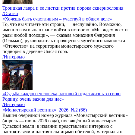
Троицкая лавра и ее листки против порока сквернословия
/Статьи
«Хочешь быть счастливым – участвуй в общем деле»
То, что вы читаете эти строки, — неслучайно. Возможно,
именно вам выпал шанс войти в историю. «Мы ждем всех и
рады любой помощи», — сказала монахиня Феврония
(Гельман), руководитель строящегося музейного комплекса
«Отечество» на территории монастырского мужского
подворья в деревне Лысая гора.
/Интервью
«Судьба каждого человека, который отдал жизнь за свою
Родину, очень важна для нас»
/Интервью
«Монастырский вестник». 2026. №2 (66)
Вышел очередной номер журнала «Монастырский вестник»
(апрель — июнь 2026 года), посвящённый монастырям
Тульской земли: в издании представлены интервью с
настоятелями и настоятельницами обителей, материалы о