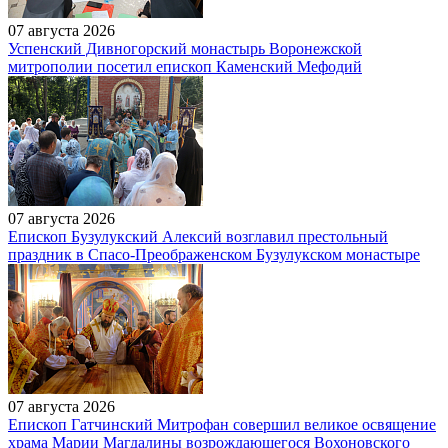
07 августа 2026
Успенский Дивногорский монастырь Воронежской
митрополии посетил епископ Каменский Мефодий
07 августа 2026
Епископ Бузулукский Алексий возглавил престольный
праздник в Спасо-Преображенском Бузулукском монастыре
07 августа 2026
Епископ Гатчинский Митрофан совершил великое освящение
храма Марии Магдалины возрождающегося Вохоновского