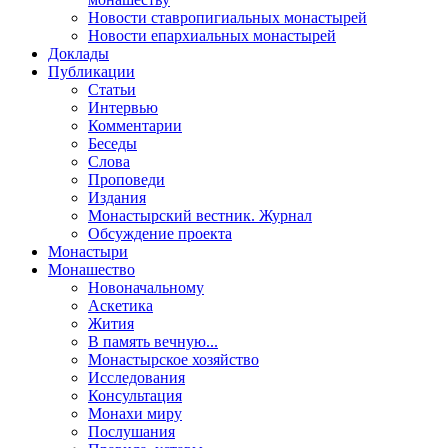
Новости ставропигиальных монастырей
Новости епархиальных монастырей
Доклады
Публикации
Статьи
Интервью
Комментарии
Беседы
Слова
Проповеди
Издания
Монастырский вестник. Журнал
Обсуждение проекта
Монастыри
Монашество
Новоначальному
Аскетика
Жития
В память вечную...
Монастырское хозяйство
Исследования
Консультация
Монахи миру
Послушания