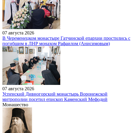
07 августа 2026
В Череменецком монастыре Гатчинской епархии простились с
погибшим в ЛНР монахом Рафаилом (Анисимовым)
07 августа 2026
Успенский Дивногорский монастырь Воронежской
митрополии посетил епископ Каменский Мефодий
Монашество