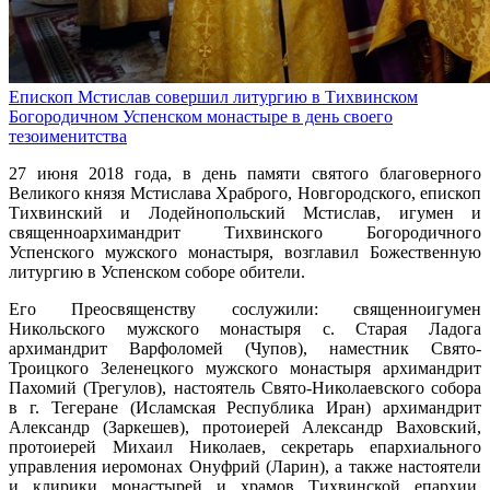
Епископ Мстислав совершил литургию в Тихвинском
Богородичном Успенском монастыре в день своего
тезоименитства
27 июня 2018 года, в день памяти святого благоверного
Великого князя Мстислава Храброго, Новгородского, епископ
Тихвинский и Лодейнопольский Мстислав, игумен и
священноархимандрит Тихвинского Богородичного
Успенского мужского монастыря, возглавил Божественную
литургию в Успенском соборе обители.
Его Преосвященству сослужили: священноигумен
Никольского мужского монастыря с. Старая Ладога
архимандрит Варфоломей (Чупов), наместник Свято-
Троицкого Зеленецкого мужского монастыря архимандрит
Пахомий (Трегулов), настоятель Свято-Николаевского собора
в г. Тегеране (Исламская Республика Иран) архимандрит
Александр (Заркешев), протоиерей Александр Ваховский,
протоиерей Михаил Николаев, секретарь епархиального
управления иеромонах Онуфрий (Ларин), а также настоятели
и клирики монастырей и храмов Тихвинской епархии,