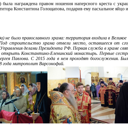
) была награждена правом ношения наперсного креста с укр
титора Константина Голощапова, подарив ему пасхальное яйцо и
а) не было православного храма: территория входила в Великое 
 Под строительство храма отвели место, оставшееся от сго
Управления делами Президента РФ. Первая служба в храме св
л открыть Константино-Еленинский монастырь. Первые сестры
ергея Павлова. С 2015 года в нем проходят богослужения. 
018 года митрополит Варсонофий.