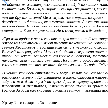
«Мы приехали сегодня в эту обитель, чтобы отметить престол
назидаемся их житием, восхищаемся силой, благодатью, кот
хватает силы Божией, которая в немощи совершается, как го
подвиги и совершали всё силой благодати Господней. Как стяж
чем-то другим занято? Может, оно всё в трещинах-грехах – Г
благодати – всё потому, что с грехом пополам. А с грехом по
им благодать. Чтобы иметь благодать Божию, сердце должно б
смотрит на Бога, получают от Него свет, тепло и благодать, 
«Три века продолжались гонения на христиан, и не было импе
одного из правителей Римской империи Константина, которы
светом Христовым и воспитывала сына в уважении к христи
Римской империи, издал Миланский эдикт о веротерпимости 
чтобы отыскать все места, связанные с Господом, Матерью
находятся христианские святыни. Посещаем и другие места, 
языческие капища в тех местах, где прославился Господь. Сейч
«Видите, как люди стремились к Богу! Сколько они сделали д
равноапостольных и Константина, и Елену, благодаря которы
году, на нем была осуждена ересь Ария и сформулирована 
недостойным креститься, и только перед смертью принял э
Господь да даст вам спасение и жизнь вечную»
, – завершил пр
Храму было подарено Евангелие.