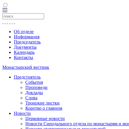
Об отделе
Информация
Председатель
Документы
Календарь
Контакты
Монастырский вестник
Предстоятель
События
Проповеди
Доклады
Слова
Троицкие листки
Коротко о главном
Новости
Церковные новости
Новости Синодального отдела по монастырям и мо
Новости ставропигиальных монастырей