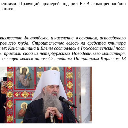
ашениями. Правящий архиерей подарил Ее Высокопреподобию
 книги.
княжество Финляндское, и население, в основном, исповедовало
ревшего клуба. Строительство велось на средства ктитора
ятых Константина и Елены состоялась в Рождественский пост
 приехали сюда из петербургского Новодевичьего монастыря.
Был освящен малым чином Святейшим Патриархом Кириллом 18