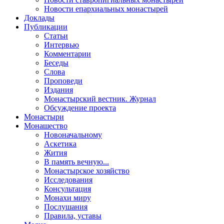
Новости епархиальных монастырей
Доклады
Публикации
Статьи
Интервью
Комментарии
Беседы
Слова
Проповеди
Издания
Монастырский вестник. Журнал
Обсуждение проекта
Монастыри
Монашество
Новоначальному
Аскетика
Жития
В память вечную...
Монастырское хозяйство
Исследования
Консультация
Монахи миру
Послушания
Правила, уставы