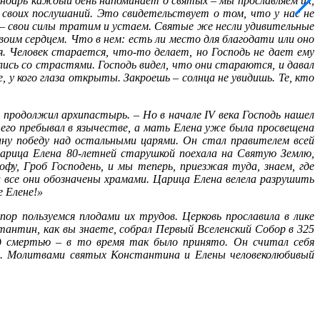
ендарь каждый день напоминает о святых – мы прославляем их,
своих послушаний. Это свидетельствует о том, что у нас не
 – свои силы тратим и устаем. Святые же несли удивительные
воим сердцем. Что в нем: есть ли место для благодати или оно
я. Человек старается, что-то делает, но Господь не дает ему
лись со страстями. Господь видел, что они стараются, и давал
у кого глаза открыты. Закроешь – солнца не увидишь. Те, кто
 продолжил архипастырь. – Но в начале IV века Господь нашел
го пребывал в язычестве, а мать Елена уже была просвещена
ну победу над остальными царями. Он стал правителем всей
царица Елена 80-летней старушкой поехала на Святую Землю,
, Гроб Господень, и мы теперь, приезжая туда, знаем, где
 все они обозначены храмами. Царица Елена велела разрушить
е Елене!»
пор пользуемся плодами их трудов. Церковь прославила в лике
антин, как вы знаете, собрал Первый Вселенский Собор в 325
ед смертью – в то время так было принято. Он считал себя
й. Молитвами святых Константина и Елены человеколюбивый