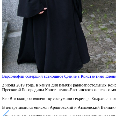
Варсонофий совершил всенощное бдение в Константино-Елен
2 июня 2019 года, в канун дня памяти равноапостольных Ко
Пресвятой Богородицы Константино-Еленинского женского мо
Его Высокопреосвященству сослужили секретарь Епархиальног
В алтаре молился епископ Ардатовский и Атяшевский Вениам