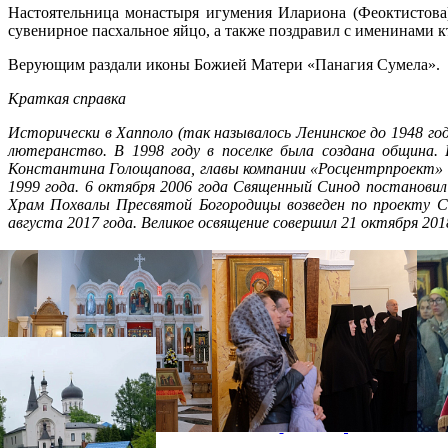
Настоятельница монастыря игумения Илариона (Феоктистова
сувенирное пасхальное яйцо, а также поздравил с именинами к
Верующим раздали иконы Божией Матери «Панагия Сумела».
Краткая справка
Исторически в Хапполо (так называлось Ленинское до 1948 год
лютеранство. В 1998 году в поселке была создана община.
Константина Голощапова, главы компании «Росцентрпроект» 
1999 года. 6 октября 2006 года Священный Синод постанови
Храм Похвалы Пресвятой Богородицы возведен по проекту С
августа 2017 года. Великое освящение совершил 21 октября 2
Распечатать
Фото