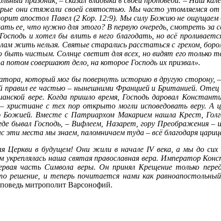
ьный праздник, – сказал владыка в своей проповеди. – Наш кал
орые они стяжали своей святостью. Мы часто утомляемся от 
ворит апостол Павел (2 Кор. 12:9). Мы силу Божию не ощущаем
ать ее, что нужно для этого? В первую очередь, смотреть за с
осподь и хотел бы влить в него благодать, но всё проливаетс
полам жить нельзя. Святые старались расстаться с грехом, боро
ыть чистым. Солнце светит для всех, но видят его только те, 
а потом совершают дело, на которое Господь их призвал».
ратора, который мог бы повернуть историю в другую сторону, –
й правил ее частью – нынешними Францией и Британией. Отец е
анской вере. Когда пришло время, Господь даровал Константи
– христиане с тех пор открыто могли исповедовать веру. А 
 Божией. Вместе с Патриархом Макарием нашла Крест, Голгофу
где бывал Господь, – Вифлеем, Назарет, гору Преображения – и
ас эти места мы знаем, паломничаем туда – всё благодаря цариц
ля Церкви в будущем! Они жили в начале IV века, а мы до сих 
м укреплялась наша святая православная вера. Император Конст
первая часть Символа веры. Он принял Крещение только пер
то решение, и теперь почитается нами как равноапостольны
оповедь митрополит Варсонофий.