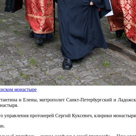
инском монастыре
нстантина и Елены, митрополит Санкт-Петербургский и Ладож
настыря.
о управления протоиерей Сергий Куксевич, клирики монастыря
ин.