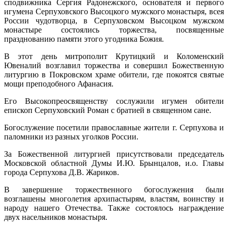
сподвижника Сергия Радонежского, основателя и первого
игумена Серпуховского Высоцкого мужского монастыря, всея
России чудотворца, в Серпуховском Высоцком мужском
монастыре состоялись торжества, посвященные
празднованию памяти этого угодника Божия.
В этот день митрополит Крутицкий и Коломенский
Ювеналий возглавил торжества и совершил Божественную
литургию в Покровском храме обители, где покоятся святые
мощи преподобного Афанасия.
Его Высокопреосвященству сослужили игумен обители
епископ Серпуховский Роман с братией в священном сане.
Богослужение посетили православные жители г. Серпухова и
паломники из разных уголков России.
За Божественной литургией присутствовали председатель
Московской областной Думы И.Ю. Брынцалов, и.о. Главы
города Серпухова Д.В. Жариков.
В завершение торжественного богослужения были
возглашены многолетия архипастырям, властям, воинству и
народу нашего Отечества. Также состоялось награждение
двух насельников монастыря.