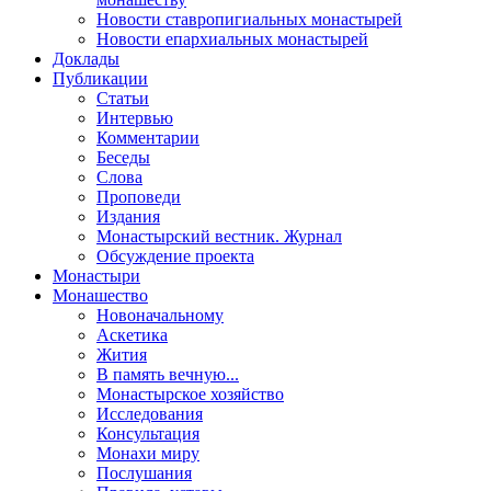
Новости ставропигиальных монастырей
Новости епархиальных монастырей
Доклады
Публикации
Статьи
Интервью
Комментарии
Беседы
Слова
Проповеди
Издания
Монастырский вестник. Журнал
Обсуждение проекта
Монастыри
Монашество
Новоначальному
Аскетика
Жития
В память вечную...
Монастырское хозяйство
Исследования
Консультация
Монахи миру
Послушания