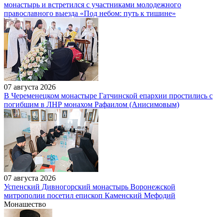
монастырь и встретился с участниками молодежного
православного выезда «Под небом: путь к тишине»
07 августа 2026
В Череменецком монастыре Гатчинской епархии простились с
погибшим в ЛНР монахом Рафаилом (Анисимовым)
07 августа 2026
Успенский Дивногорский монастырь Воронежской
митрополии посетил епископ Каменский Мефодий
Монашество