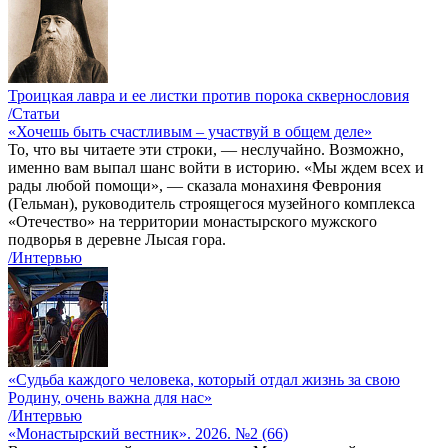
Троицкая лавра и ее листки против порока сквернословия
/Статьи
«Хочешь быть счастливым – участвуй в общем деле»
То, что вы читаете эти строки, — неслучайно. Возможно,
именно вам выпал шанс войти в историю. «Мы ждем всех и
рады любой помощи», — сказала монахиня Феврония
(Гельман), руководитель строящегося музейного комплекса
«Отечество» на территории монастырского мужского
подворья в деревне Лысая гора.
/Интервью
«Судьба каждого человека, который отдал жизнь за свою
Родину, очень важна для нас»
/Интервью
«Монастырский вестник». 2026. №2 (66)