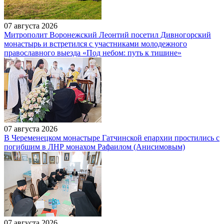
07 августа 2026
Митрополит Воронежский Леонтий посетил Дивногорский
монастырь и встретился с участниками молодежного
православного выезда «Под небом: путь к тишине»
07 августа 2026
В Череменецком монастыре Гатчинской епархии простились с
погибшим в ЛНР монахом Рафаилом (Анисимовым)
07 августа 2026