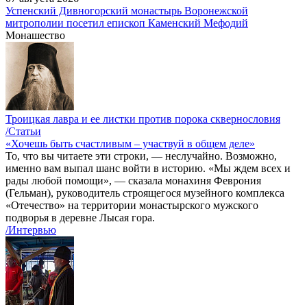
Успенский Дивногорский монастырь Воронежской
митрополии посетил епископ Каменский Мефодий
Монашество
Троицкая лавра и ее листки против порока сквернословия
/Статьи
«Хочешь быть счастливым – участвуй в общем деле»
То, что вы читаете эти строки, — неслучайно. Возможно,
именно вам выпал шанс войти в историю. «Мы ждем всех и
рады любой помощи», — сказала монахиня Феврония
(Гельман), руководитель строящегося музейного комплекса
«Отечество» на территории монастырского мужского
подворья в деревне Лысая гора.
/Интервью