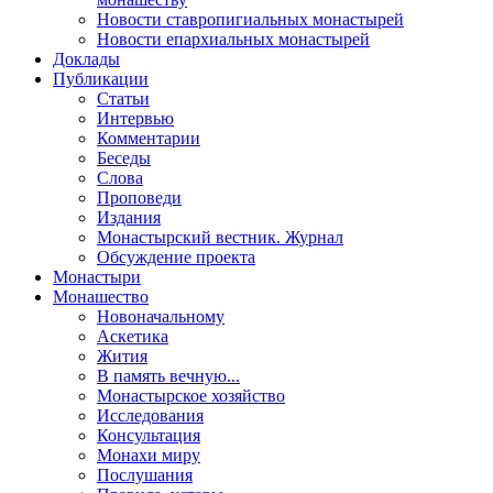
Новости ставропигиальных монастырей
Новости епархиальных монастырей
Доклады
Публикации
Статьи
Интервью
Комментарии
Беседы
Слова
Проповеди
Издания
Монастырский вестник. Журнал
Обсуждение проекта
Монастыри
Монашество
Новоначальному
Аскетика
Жития
В память вечную...
Монастырское хозяйство
Исследования
Консультация
Монахи миру
Послушания