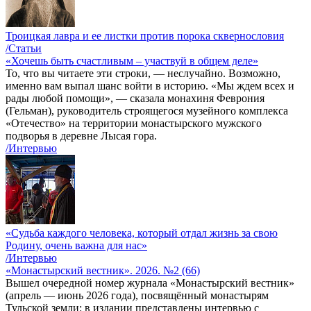
Троицкая лавра и ее листки против порока сквернословия
/Статьи
«Хочешь быть счастливым – участвуй в общем деле»
То, что вы читаете эти строки, — неслучайно. Возможно,
именно вам выпал шанс войти в историю. «Мы ждем всех и
рады любой помощи», — сказала монахиня Феврония
(Гельман), руководитель строящегося музейного комплекса
«Отечество» на территории монастырского мужского
подворья в деревне Лысая гора.
/Интервью
«Судьба каждого человека, который отдал жизнь за свою
Родину, очень важна для нас»
/Интервью
«Монастырский вестник». 2026. №2 (66)
Вышел очередной номер журнала «Монастырский вестник»
(апрель — июнь 2026 года), посвящённый монастырям
Тульской земли: в издании представлены интервью с