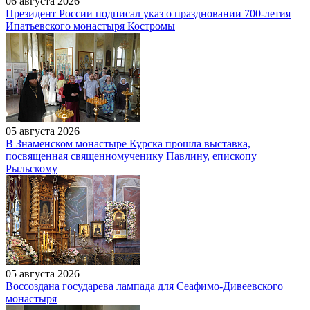
06 августа 2026
Президент России подписал указ о праздновании 700-летия
Ипатьевского монастыря Костромы
05 августа 2026
В Знаменском монастыре Курска прошла выставка,
посвященная священномученику Павлину, епископу
Рыльскому
05 августа 2026
Воссоздана государева лампада для Сеафимо-Дивеевского
монастыря