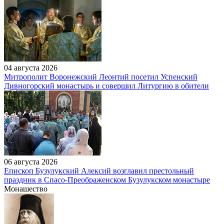
04 августа 2026
Митрополит Воронежский Леонтий посетил Успенский
Дивногорский монастырь и совершил Литургию в обители
06 августа 2026
Епископ Бузулукский Алексий возглавил престольный
праздник в Спасо-Преображенском Бузулукском монастыре
Монашество