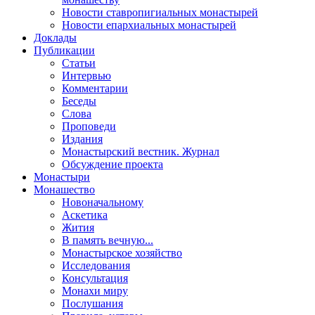
Новости ставропигиальных монастырей
Новости епархиальных монастырей
Доклады
Публикации
Статьи
Интервью
Комментарии
Беседы
Слова
Проповеди
Издания
Монастырский вестник. Журнал
Обсуждение проекта
Монастыри
Монашество
Новоначальному
Аскетика
Жития
В память вечную...
Монастырское хозяйство
Исследования
Консультация
Монахи миру
Послушания