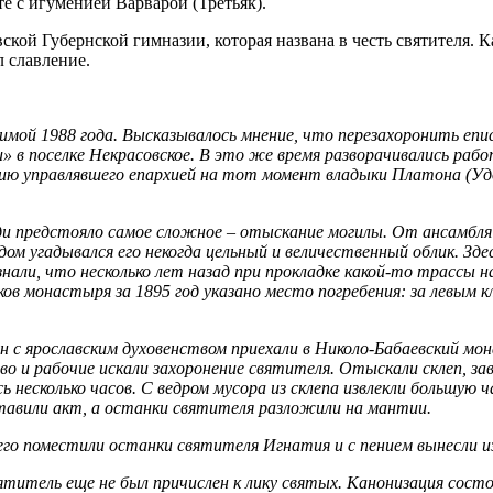
е с игуменией Варварой (Третьяк).
вской Губернской гимназии, которая названа в честь святителя
 славление.
имой 1988 года. Высказывалось мнение, что перезахоронить епи
 в поселке Некрасовское. В это же время разворачивались рабо
ию управлявшего епархией на тот момент владыки Платона (Удо
реди предстояло самое сложное – отыскание могилы. От ансамб
ом угадывался его некогда цельный и величественный облик. Зд
ли, что несколько лет назад при прокладке какой-то трассы на
рков монастыря за 1895 год указано место погребения: за левым
н с ярославским духовенством приехали в Николо-Бабаевский мо
о и рабочие искали захоронение святителя. Отыскали склеп, зав
несколько часов. С ведром мусора из склепа извлекли большую ч
ставили акт, а останки святителя разложили на мантии.
его поместили останки святителя Игнатия и с пением вынесли и
ятитель еще не был причислен к лику святых. Канонизация сост