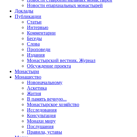
Новости епархиальных монастырей
Доклады
Публикации
Статьи
Интервью
Комментарии
Беседы
Слова
Проповеди
Издания
Монастырский вестник. Журнал
Обсуждение проекта
Монастыри
Монашество
Новоначальному
Аскетика
Жития
В память вечную...
Монастырское хозяйство
Исследования
Консультация
Монахи миру
Послушания
Правила, уставы