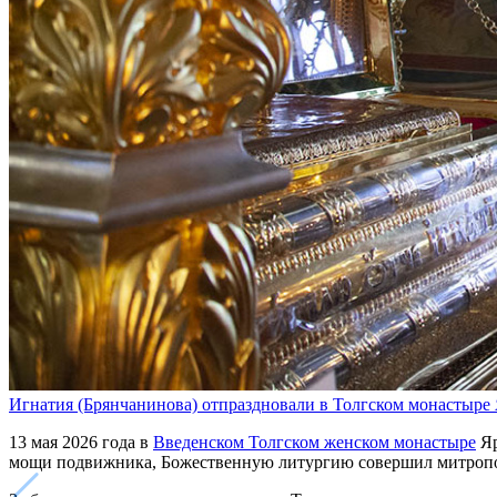
Игнатия (Брянчанинова) отпраздновали в Толгском монастыре
13 мая 2026 года в
Введенском Толгском женском монастыре
Яр
мощи подвижника, Божественную литургию совершил митропо