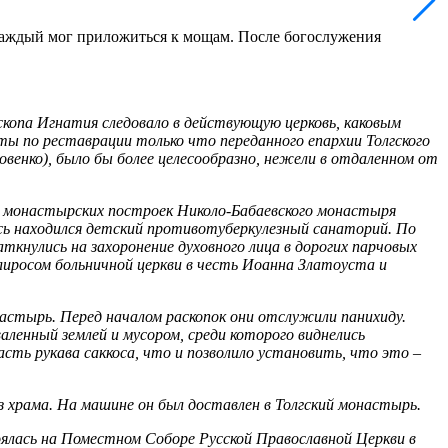
. Каждый мог приложиться к мощам. После богослужения
скопа Игнатия следовало в действующую церковь, каковым
ты по реставрации только что переданного епархии Толгского
венко), было бы более целесообразно, нежели в отдаленном от
ля монастырских построек Николо-Бабаевского монастыря
есь находился детский противотуберкулезный санаторий. По
ткнулись на захоронение духовного лица в дорогих парчовых
 клиросом больничной церкви в честь Иоанна Златоуста и
настырь. Перед началом раскопок они отслужили панихиду.
аленный землей и мусором, среди которого виднелись
асть рукава саккоса, что и позволило установить, что это –
з храма. На машине он был доставлен в Толгский монастырь.
оялась на Поместном Соборе Русской Православной Церкви в