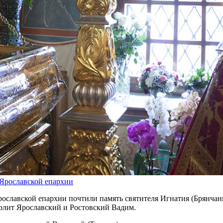
 Ярославской епархии
ославской епархии почтили память святителя Игнатия (Брянчани
лит Ярославский и Ростовский Вадим.