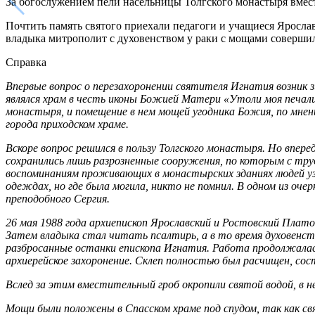
За богослужением пели насельницы Толгского монастыря вмест
Почтить память святого приехали педагоги и учащиеся Яросла
владыка митрополит с духовенством у раки с мощами совершил
Справка
Впервые вопрос о перезахоронении святителя Игнатия возник з
являлся храм в честь иконы Божией Матери «Утоли моя печали»
монастыря, и помещение в нем мощей угодника Божия, по мнен
города приходском храме.
Вскоре вопрос решился в пользу Толгского монастыря. Но впе
сохранились лишь разрозненные сооружения, по которым с труд
воспоминаниям проживающих в монастырских зданиях людей узна
одеждах, но где была могила, никто не помнил. В одном из оче
преподобного Сергия.
26 мая 1988 года архиепископ Ярославский и Ростовский Плато
Затем владыка стал читать псалтирь, а в то время духовенств
разбросанные останки епископа Игнатия. Работа продолжалась 
архиерейское захоронение. Склеп полностью был расчищен, со
Вслед за этим вместительный гроб окропили святой водой, в н
Мощи были положены в Спасском храме под спудом, так как св