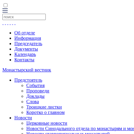
Об отделе
Информация
Председатель
Документы
Календарь
Контакты
Монастырский вестник
Предстоятель
События
Проповеди
Доклады
Слова
Троицкие листки
Коротко о главном
Новости
Церковные новости
Новости Синодального отдела по монастырям и мо
Новости ставропигиальных монастырей