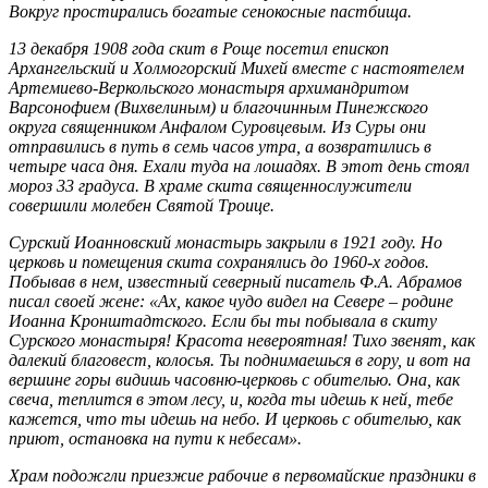
Вокруг простирались богатые сенокосные пастбища.
13 декабря 1908 года скит в Роще посетил епископ
Архангельский и Холмогорский Михей вместе с настоятелем
Артемиево-Веркольского монастыря архимандритом
Варсонофием (Вихвелиным) и благочинным Пинежского
округа священником Анфалом Суровцевым. Из Суры они
отправились в путь в семь часов утра, а возвратились в
четыре часа дня. Ехали туда на лошадях. В этот день стоял
мороз 33 градуса. В храме скита священнослужители
совершили молебен Святой Троице.
Сурский Иоанновский монастырь закрыли в 1921 году. Но
церковь и помещения скита сохранялись до 1960-х годов.
Побывав в нем, известный северный писатель Ф.А. Абрамов
писал своей жене: «Ах, какое чудо видел на Севере – родине
Иоанна Кронштадтского. Если бы ты побывала в скиту
Сурского монастыря! Красота невероятная! Тихо звенят, как
далекий благовест, колосья. Ты поднимаешься в гору, и вот на
вершине горы видишь часовню-церковь с обителью. Она, как
свеча, теплится в этом лесу, и, когда ты идешь к ней, тебе
кажется, что ты идешь на небо. И церковь с обителью, как
приют, остановка на пути к небесам».
Храм подожгли приезжие рабочие в первомайские праздники в