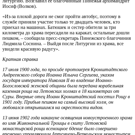
литургию. Возглавил ее благочинный Пинежья архимандрит
Иосиф (Волков).
«Из-за плохой дороги не смог пройти автобус, поэтому в
службе приняли участие только те двадцать человек, кто
приехал на машинах. Батюшек и сестер обители за три
километра до храма пересадили на каракат, остальные дошли
пешком, – сообщила пресс-секретарь Пинежского благочиния
Людмила Соснина. – Выйдя после Литургии из храма, все
увидели красивую радугу».
Краткая справка
17 июля 1900 года, по просьбе протоиерея Кронштадтского
Андреевского собора Иоанна Ильича Сергиева, указом
государя императора Николая II во владение Иоанно-
Богословской женской общины была передана корабельная
казенная роща на Летовских холмах в 18 километрах от
Суры. Впервые отец Иоанн Кронштадтский посетил Рощу в
1901 году. Прибыв пешком на самый высокий холм, он
любовался открывшимся на окрестности видом.
13 июня 1902 года накануне освящения новоустроенного храма
во имя Живоначальной Троицы в скиту Летовской
монастырской рощи всенощное бдение было совершено
временно управляющим Артемиево-Веркольским монастырем