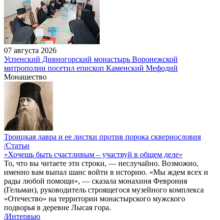
07 августа 2026
Успенский Дивногорский монастырь Воронежской
митрополии посетил епископ Каменский Мефодий
Монашество
Троицкая лавра и ее листки против порока сквернословия
/Статьи
«Хочешь быть счастливым – участвуй в общем деле»
То, что вы читаете эти строки, — неслучайно. Возможно,
именно вам выпал шанс войти в историю. «Мы ждем всех и
рады любой помощи», — сказала монахиня Феврония
(Гельман), руководитель строящегося музейного комплекса
«Отечество» на территории монастырского мужского
подворья в деревне Лысая гора.
/Интервью