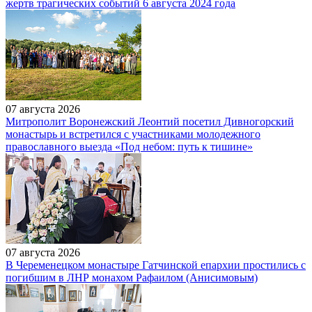
жертв трагических событий 6 августа 2024 года
07 августа 2026
Митрополит Воронежский Леонтий посетил Дивногорский
монастырь и встретился с участниками молодежного
православного выезда «Под небом: путь к тишине»
07 августа 2026
В Череменецком монастыре Гатчинской епархии простились с
погибшим в ЛНР монахом Рафаилом (Анисимовым)