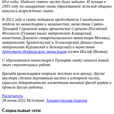
60-е годы. Надолго святое место было забыто. И только в
2003 году по инициативе вновь образованной женской общины
началось возрождение скита.
В 2012 году в скиту побывали председатель Синодального
отдела по монастырям и монашеству, наместник Свято-
Троицкой Сергиевой лавры архиепископ Сергиево-Посадский
Феогност (Гузиков) (ныне митрополит Каширский,
наместник Донского ставропигиального монастыря Москвы),
митрополит Архангельский и Холмогорский Даниил (ныне
митрополит Курганский и Белозерский) и наместник
Артемиево-Веркольского монастыря
игумен Иосиф (Волков).
С образованием монастыря в Троицком скиту начался новый
этап строительных работ.
Бригада кровельщиков покрыла жестью всю крышу, другие
мастера сделали деревянный настил в алтарной части,
украсили декоративными элементами внешний фасад церкви и
провели другие работы.
Распечатать
28 июня 2022
Источник:
Архангельская епархия
Социальные сети