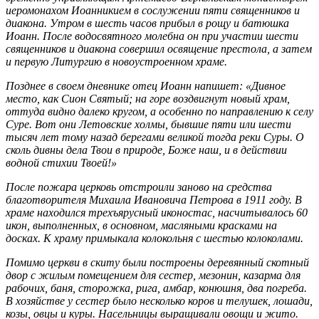
иеромонахом Иоанникием в сослужении пяти священников и
диакона. Утром в шесть часов прибыл в рощу и батюшка
Иоанн. После водосвятного молебна он при участии шести
священников и диакона совершил освящение престола, а затем
и первую Литургию в новоустроенном храме.
Позднее в своем дневнике отец Иоанн напишет: «Дивное
место, как Сион Святый; на горе воздвигнут новый храм,
оттуда видно далеко кругом, а особенно по направлению к селу
Суре. Вот они Летовские холмы, бывшие пяти или шести
тысяч лет тому назад берегами великой тогда реки Суры. О
сколь дивны дела Твои в природе, Боже наш, и в действии
водной стихии Твоей!»
После пожара церковь отстроили заново на средства
благотворителя Михаила Ивановича Петрова в 1911 году. В
храме находился трехъярусный иконостас, насчитывалось 60
икон, выполненных, в основном, масляными красками на
досках. К храму примыкала колокольня с шестью колоколами.
Помимо церкви в скиту были построены деревянный скотный
двор с жилым помещением для сестер, мезонин, казарма для
рабочих, баня, сторожка, рига, амбар, конюшня, два погреба.
В хозяйстве у сестер было несколько коров и телушек, лошади,
козы, овцы и куры. Насельницы выращивали овощи и жито.