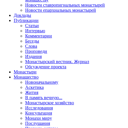
Новости ставропигиальных монастырей
Новости епархиальных монастырей
Доклады
Публикации
Статьи
Интервью
Комментарии
Беседы
Слова
Проповеди
Издания
Монастырский вестник. Журнал
Обсуждение проекта
Монастыри
Монашество
Новоначальному
Аскетика
Жития
В память вечную...
Монастырское хозяйство
Исследования
Консультация
Монахи миру
Послушания