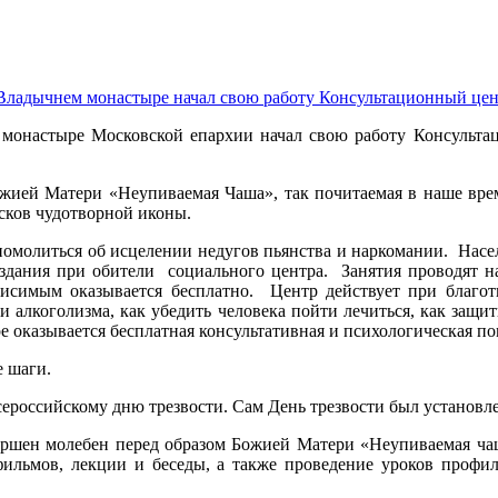
ладычнем монастыре начал свою работу Консультационный цент
монастыре Московской епархии начал свою работу Консультац
ожией Матери «Неупиваемая Чаша», так почитаемая в наше врем
писков чудотворной иконы.
ы помолиться об исцелении недугов пьянства и наркомании. Нас
здания при обители социального центра. Занятия проводят на
симым оказывается бесплатно. Центр действует при благо
лкоголизма, как убедить человека пойти лечиться, как защити
ре оказывается бесплатная консультативная и психологическая п
е шаги.
российскому дню трезвости. Сам День трезвости был установлен
вершен молебен перед образом Божией Матери «Неупиваемая ча
фильмов, лекции и беседы, а также проведение уроков профи