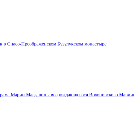
ик в Спасо-Преображенском Бузулукском монастыре
храма Марии Магдалины возрождающегося Вохоновского Марии