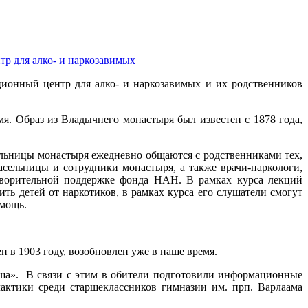
р для алко- и наркозавимых
ионный центр для алко- и наркозавимых и их родственников
я. Образ из Владычнего монастыря был известен с 1878 года,
ельницы монастыря ежедневно общаются с родственниками тех,
сельницы и сотрудники монастыря, а также врачи-наркологи,
творительной поддержке фонда НАН. В рамках курса лекций
ть детей от наркотиков, в рамках курса его слушатели смогут
омощь.
 в 1903 году, возобновлен уже в наше время.
ша». В связи с этим в обители подготовили информационные
лактики среди старшеклассников гимназии им. прп. Варлаама