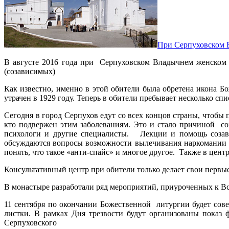
При Серпуховском В
В августе 2016 года при Серпуховском Владычнем женском 
(созависимых)
Как известно, именно в этой обители была обретена икона Б
утрачен в 1929 году. Теперь в обители пребывает несколько с
Сегодня в город Серпухов едут со всех концов страны, чтоб
кто подвержен этим заболеваниям. Это и стало причиной со
психологи и другие специалисты. Лекции и помощь созави
обсуждаются вопросы возможности вылечивания наркомании и а
понять, что такое «анти-спайс» и многое другое. Также в цент
Консультативный центр при обители только делает свои первы
В монастыре разработали ряд мероприятий, приуроченных к Все
11 сентября по окончании Божественной литургии будет со
листки. В рамках Дня трезвости будут организованы показ 
Серпуховского