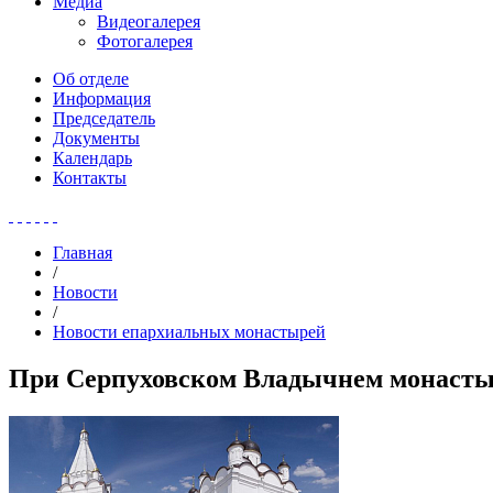
Медиа
Видеогалерея
Фотогалерея
Об отделе
Информация
Председатель
Документы
Календарь
Контакты
Главная
/
Новости
/
Новости епархиальных монастырей
При Серпуховском Владычнем монастыр