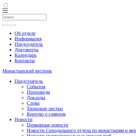
Об отделе
Информация
Председатель
Документы
Календарь
Контакты
Монастырский вестник
Предстоятель
События
Проповеди
Доклады
Слова
Троицкие листки
Коротко о главном
Новости
Церковные новости
Новости Синодального отдела по монастырям и мо
Новости ставропигиальных монастырей