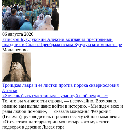
06 августа 2026
Епископ Бузулукский Алексий возглавил престольный
праздник в Спасо-Преображенском Бузулукском монастыре
Монашество
Троицкая лавра и ее листки против порока сквернословия
/Статьи
«Хочешь быть счастливым – участвуй в общем деле»
То, что вы читаете эти строки, — неслучайно. Возможно,
именно вам выпал шанс войти в историю. «Мы ждем всех и
рады любой помощи», — сказала монахиня Феврония
(Гельман), руководитель строящегося музейного комплекса
«Отечество» на территории монастырского мужского
подворья в деревне Лысая гора.