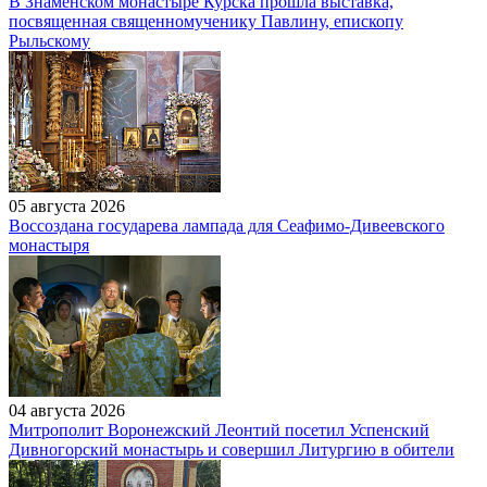
В Знаменском монастыре Курска прошла выставка,
посвященная священномученику Павлину, епископу
Рыльскому
05 августа 2026
Воссоздана государева лампада для Сеафимо-Дивеевского
монастыря
04 августа 2026
Митрополит Воронежский Леонтий посетил Успенский
Дивногорский монастырь и совершил Литургию в обители