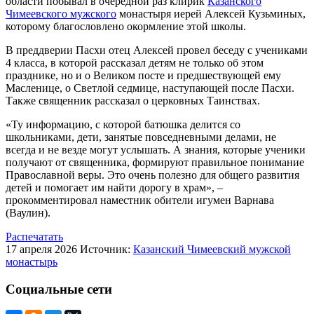
области побывал в очередной раз клирик
Казанского
Чимеевского мужского
монастыря иерей Алексей Кузьминых,
которому благословлено окормление этой школы.
В преддверии Пасхи отец Алексей провел беседу с учениками
4 класса, в которой рассказал детям не только об этом
празднике, но и о Великом посте и предшествующей ему
Масленице, о Светлой седмице, наступающей после Пасхи.
Также священник рассказал о церковных Таинствах.
«Ту информацию, с которой батюшка делится со
школьниками, дети, занятые повседневными делами, не
всегда и не везде могут услышать. А знания, которые ученики
получают от священника, формируют правильное понимание
Православной веры. Это очень полезно для общего развития
детей и помогает им найти дорогу в храм», –
прокомментировал наместник обители игумен Варнава
(Ваулин).
Распечатать
17 апреля 2026
Источник:
Казанский Чимеевский мужской
монастырь
Социальные сети