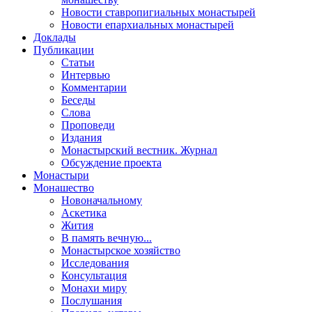
Новости ставропигиальных монастырей
Новости епархиальных монастырей
Доклады
Публикации
Статьи
Интервью
Комментарии
Беседы
Слова
Проповеди
Издания
Монастырский вестник. Журнал
Обсуждение проекта
Монастыри
Монашество
Новоначальному
Аскетика
Жития
В память вечную...
Монастырское хозяйство
Исследования
Консультация
Монахи миру
Послушания