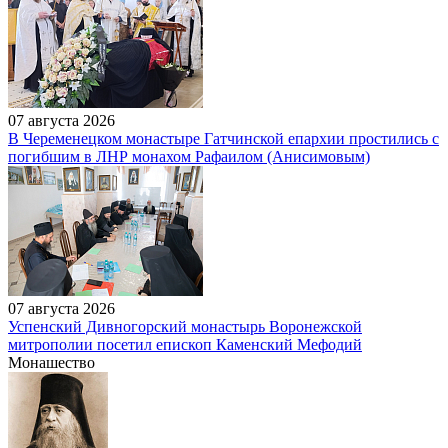
07 августа 2026
В Череменецком монастыре Гатчинской епархии простились с
погибшим в ЛНР монахом Рафаилом (Анисимовым)
07 августа 2026
Успенский Дивногорский монастырь Воронежской
митрополии посетил епископ Каменский Мефодий
Монашество