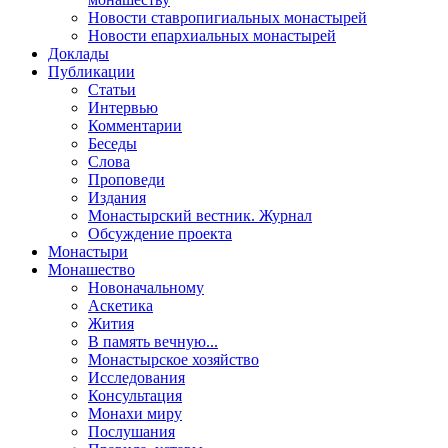
Новости ставропигиальных монастырей
Новости епархиальных монастырей
Доклады
Публикации
Статьи
Интервью
Комментарии
Беседы
Слова
Проповеди
Издания
Монастырский вестник. Журнал
Обсуждение проекта
Монастыри
Монашество
Новоначальному
Аскетика
Жития
В память вечную...
Монастырское хозяйство
Исследования
Консультация
Монахи миру
Послушания