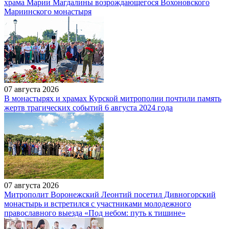
храма Марии Магдалины возрождающегося Вохоновского
Мариинского монастыря
07 августа 2026
В монастырях и храмах Курской митрополии почтили память
жертв трагических событий 6 августа 2024 года
07 августа 2026
Митрополит Воронежский Леонтий посетил Дивногорский
монастырь и встретился с участниками молодежного
православного выезда «Под небом: путь к тишине»