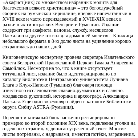
«Акафист[ник] со множеством избранных молитв для
благочестия всякого христианина» – это богослужебный
сборник на румынской кириллице, впервые напечатанный в
XVIII веке и часто переиздаваемый в XVIII-XIX веках в
различных типографиях Венгрии и Румынии. Издание
содержит три акафиста, каноны, службу, месяцеслов,
Пасхалию и другие тексты для домашней молитвы. Книжица
небольшого формата в 8-ю долю листа на удивление хорошо
сохранилась до наших дней.
Книговедческую экспертизу провела секретарь Издательского
совета Белорусской Православной Церкви Тамара Андреевна
Самойлюк. Несмотря на то, что в книге отсутствует
титульный лист, издание было идентифицировано по
каталогу Библиотеки Центрального университета Лучиана
Блага в Клуж-Напоке (Румыния) благодаря помощи
известного исследователя славяно-румынских и славяно-
молдавских рукописей, историка и археографа Александра
Паскаля. Еще один экземпляр найден в каталоге Библиотеки
округа Сибиу ASTRA (Румыния).
Переплет и книжный блок частично реставрированы
примерно во второй половине XIX века, подклеены уголки на
отдельных страницах, дописан утраченный текст. Многие
листы потрёпаны, с надрывами, имеются потёки, загрязнения,