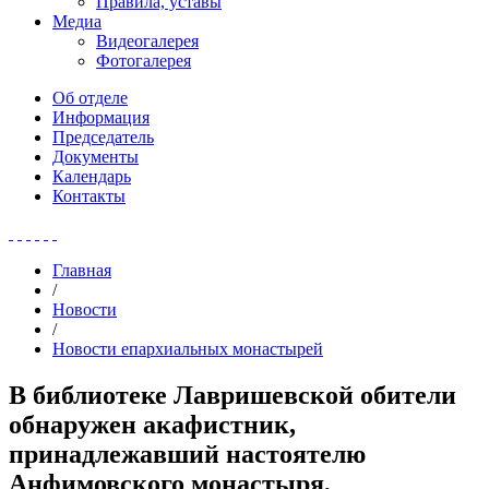
Правила, уставы
Медиа
Видеогалерея
Фотогалерея
Об отделе
Информация
Председатель
Документы
Календарь
Контакты
Главная
/
Новости
/
Новости епархиальных монастырей
В библиотеке Лавришевской обители
обнаружен акафистник,
принадлежавший настоятелю
Анфимовского монастыря,