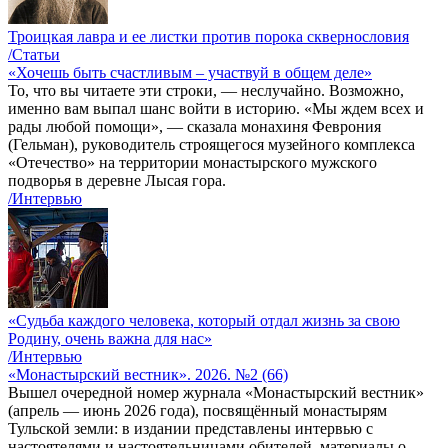
Троицкая лавра и ее листки против порока сквернословия
/Статьи
«Хочешь быть счастливым – участвуй в общем деле»
То, что вы читаете эти строки, — неслучайно. Возможно,
именно вам выпал шанс войти в историю. «Мы ждем всех и
рады любой помощи», — сказала монахиня Феврония
(Гельман), руководитель строящегося музейного комплекса
«Отечество» на территории монастырского мужского
подворья в деревне Лысая гора.
/Интервью
«Судьба каждого человека, который отдал жизнь за свою
Родину, очень важна для нас»
/Интервью
«Монастырский вестник». 2026. №2 (66)
Вышел очередной номер журнала «Монастырский вестник»
(апрель — июнь 2026 года), посвящённый монастырям
Тульской земли: в издании представлены интервью с
настоятелями и настоятельницами обителей, материалы о