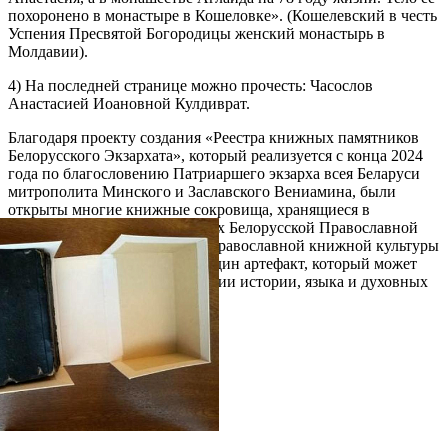
похоронено в монастыре в Кошеловке». (Кошелевский в честь
Успения Пресвятой Богородицы женский монастырь в
Молдавии).
4) На последней странице можно прочесть: Часослов
Анастасией Иоановной Кулдиврат.
Благодаря проекту создания «Реестра книжных памятников
Белорусского Экзархата», который реализуется с конца 2024
года по благословению Патриаршего экзарха всея Беларуси
митрополита Минского и Заславского Вениамина, были
открыты многие книжные сокровища, хранящиеся в
приходах, монастырях и музеях Белорусской Православной
Церкви. Для исследователей православной книжной культуры
славянских народов это еще один артефакт, который может
стать важным звеном в изучении истории, языка и духовных
традиций западных славян.