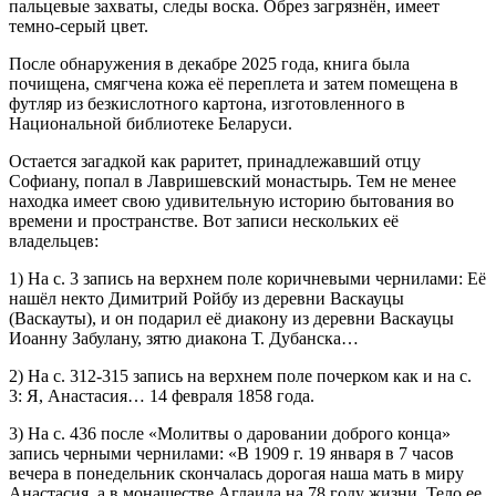
пальцевые захваты, следы воска. Обрез загрязнён, имеет
темно-серый цвет.
После обнаружения в декабре 2025 года, книга была
почищена, смягчена кожа её переплета и затем помещена в
футляр из безкислотного картона, изготовленного в
Национальной библиотеке Беларуси.
Остается загадкой как раритет, принадлежавший отцу
Софиану, попал в Лавришевский монастырь. Тем не менее
находка имеет свою удивительную историю бытования во
времени и пространстве. Вот записи нескольких её
владельцев:
1) На с. 3 запись на верхнем поле коричневыми чернилами: Её
нашёл некто Димитрий Ройбу из деревни Васкауцы
(Васкауты), и он подарил её диакону из деревни Васкауцы
Иоанну Забулану, зятю диакона Т. Дубанска…
2) На с. 312-315 запись на верхнем поле почерком как и на с.
3: Я, Анастасия… 14 февраля 1858 года.
3) На с. 436 после «Молитвы о даровании доброго конца»
запись черными чернилами: «В 1909 г. 19 января в 7 часов
вечера в понедельник скончалась дорогая наша мать в миру
Анастасия, а в монашестве Аглаида на 78 году жизни. Тело ее