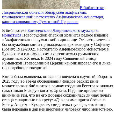
В библиотеке
Лавришевской обители обнаружен акафистник,
принадлежавший настоятелю Анфимовского монастыря,
канонизированному Румынской Церковью
В библиотеке
Елисеевского Лавришевского мужского
монастыря
Новогрудской епархии хранится редкое издание
«Акафистника» на румынской кириллице. Эта историческая
богослужебная книга принадлежала архимандриту Софиану
(Богиу; 1912-2002), настоятелю Анфимовского монастыря в
Бухаресте и одному из самых почитаемых румынских
духовников XX века. В 2024 году Священный синод
Румынской Православной Церкви канонизировал его в лике
преподобноисповедников.
Книга была выявлена, описана и введена в научный оборот в
2025 году во время обследования фондов редких книг
монастырских библиотек в рамках создания Реестра книжных
памятников Белорусского экзархата. Издание привлекло
внимание тем, что на его форзаце сохранилась личная печать
старца с надписью по кругу: «Дар архимандрита Софиана
Богиу. Анфим – Бухарест», свидетельствующая, что книга
была передана в дар неизвестному человеку либо монастырю.