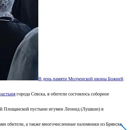
В день памяти Молченской иконы Божией
настыря
города Севска, в обители состоялось соборное
кой Площанской пустыни игумен Леонид (Лушкин) в
ами обители, а также многочисленные паломники из Брянска,