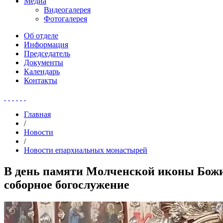
Медиа
Видеогалерея
Фотогалерея
Об отделе
Информация
Председатель
Документы
Календарь
Контакты
Главная
/
Новости
/
Новости епархиальных монастырей
В день памяти Молченской иконы Божи
соборное богослужение