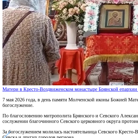
Матери в Кресто-Воздвиженском монастыре Брянской епархии
7 мая 2026 года, в день памяти Молченской иконы Божией Мат
богослужение.
По благословению митрополита Брянского и Севского Алекса
сослужении благочинного Севского церковного округа протоие
За богослужением молилась настоятельница Севского Кресто-В
Севска и других городов региона.