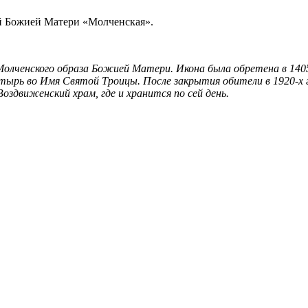
й Божией Матери «Молченская».
о Молченского образа Божией Матери. Икона была обретена в 140
ырь во Имя Святой Троицы. После закрытия обители в 1920-х го
оздвиженский храм, где и хранится по сей день.