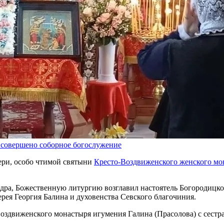
 совершено соборное богослужение
ери, особо чтимой святыни
Кресто-Воздвиженского женского мо
ндра, Божественную литургию возглавил настоятель Богородиц
рея Георгия Балина и духовенства Севского благочиния.
оздвиженского монастыря игумения Галина (Прасолова) с сестр