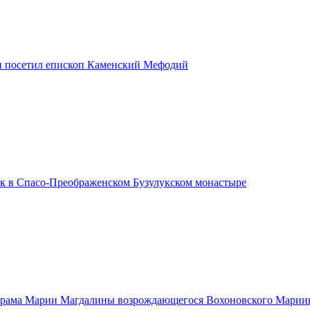
и посетил епископ Каменский Мефодий
ик в Спасо-Преображенском Бузулукском монастыре
храма Марии Магдалины возрождающегося Вохоновского Марии