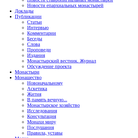
Новости епархиальных монастырей
Доклады
Публикации
Статьи
Интервью
Комментарии
Беседы
Слова
Проповеди
Издания
Монастырский вестник. Журнал
Обсуждение проекта
Монастыри
Монашество
Новоначальному
Аскетика
Жития
В память вечную...
Монастырское хозяйство
Исследования
Консультация
Монахи миру
Послушания
Правила, уставы