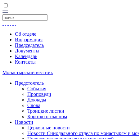
Об отделе
Информация
Председатель
Документы
Календарь
Контакты
Монастырский вестник
Предстоятель
События
Проповеди
Доклады
Слова
Троицкие листки
Коротко о главном
Новости
Церковные новости
Новости Синодального отдела по монастырям и мо
Новости ставропигиальных монастырей