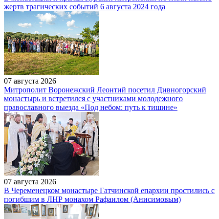
жертв трагических событий 6 августа 2024 года
07 августа 2026
Митрополит Воронежский Леонтий посетил Дивногорский
монастырь и встретился с участниками молодежного
православного выезда «Под небом: путь к тишине»
07 августа 2026
В Череменецком монастыре Гатчинской епархии простились с
погибшим в ЛНР монахом Рафаилом (Анисимовым)