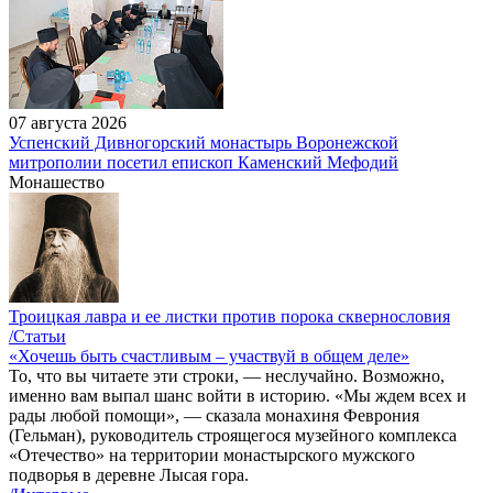
07 августа 2026
Успенский Дивногорский монастырь Воронежской
митрополии посетил епископ Каменский Мефодий
Монашество
Троицкая лавра и ее листки против порока сквернословия
/Статьи
«Хочешь быть счастливым – участвуй в общем деле»
То, что вы читаете эти строки, — неслучайно. Возможно,
именно вам выпал шанс войти в историю. «Мы ждем всех и
рады любой помощи», — сказала монахиня Феврония
(Гельман), руководитель строящегося музейного комплекса
«Отечество» на территории монастырского мужского
подворья в деревне Лысая гора.