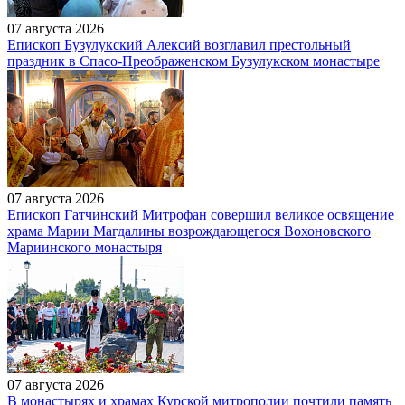
07 августа 2026
Епископ Бузулукский Алексий возглавил престольный
праздник в Спасо-Преображенском Бузулукском монастыре
07 августа 2026
Епископ Гатчинский Митрофан совершил великое освящение
храма Марии Магдалины возрождающегося Вохоновского
Мариинского монастыря
07 августа 2026
В монастырях и храмах Курской митрополии почтили память