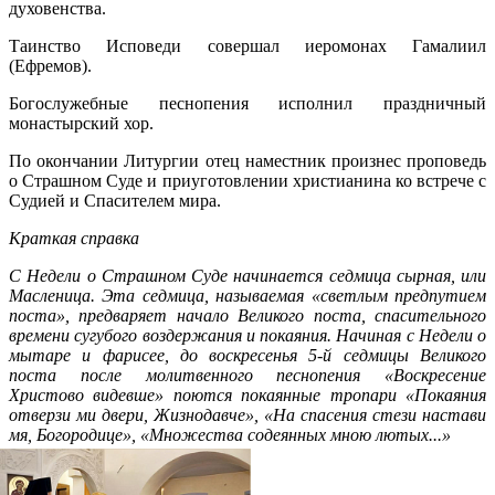
духовенства.
Таинство Исповеди совершал иеромонах Гамалиил
(Ефремов).
Богослужебные песнопения исполнил праздничный
монастырский хор.
По окончании Литургии отец наместник произнес проповедь
о Страшном Суде и приуготовлении христианина ко встрече с
Судией и Спасителем мира.
Краткая справка
С Недели о Страшном Суде начинается седмица сырная, или
Масленица. Эта седмица, называемая
«
светлым предпутием
поста
»
, предваряет начало Великого поста, спасительного
времени сугубого воздержания и покаяния.
Начиная с Недели о
мытаре и фарисее, до воскресенья 5-й седмицы Великого
поста после молитвенного песнопения «Воскресение
Христово видевше» поются покаянные тропари «
Покаяния
отверзи ми двери, Жизнодавче
»
,
«
На спасения стези настави
мя, Богородице
»
,
«Множества содеянных мною лютых...»
Распечатать