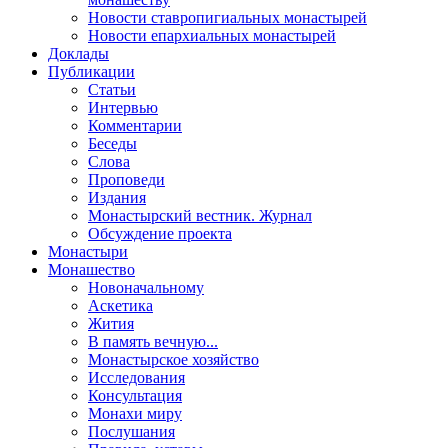
Новости ставропигиальных монастырей
Новости епархиальных монастырей
Доклады
Публикации
Статьи
Интервью
Комментарии
Беседы
Слова
Проповеди
Издания
Монастырский вестник. Журнал
Обсуждение проекта
Монастыри
Монашество
Новоначальному
Аскетика
Жития
В память вечную...
Монастырское хозяйство
Исследования
Консультация
Монахи миру
Послушания