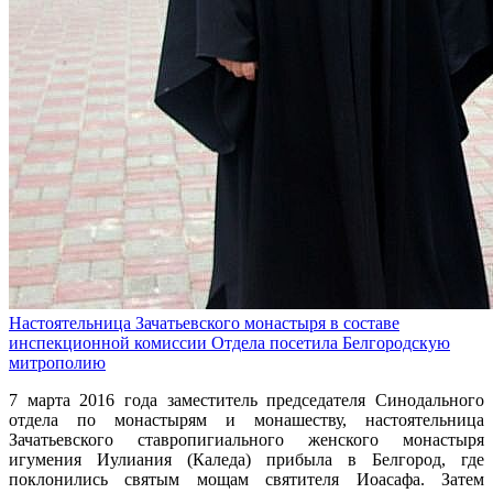
Настоятельница Зачатьевского монастыря в составе
инспекционной комиссии Отдела посетила Белгородскую
митрополию
7 марта 2016 года заместитель председателя Синодального
отдела по монастырям и монашеству, настоятельница
Зачатьевского ставропигиального женского монастыря
игумения Иулиания (Каледа) прибыла в Белгород, где
поклонились святым мощам святителя Иоасафа. Затем