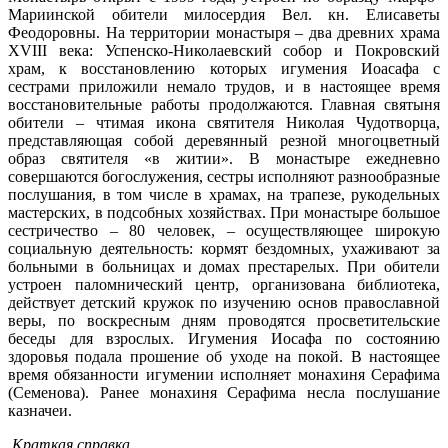
Мариинской обители милосердия Вел. кн. Елисаветы
Феодоровны. На территории монастыря – два древних храма
XVIII века: Успенско-Николаевский собор и Покровский
храм, к восстановлению которых игумения Иоасафа с
сестрами приложили немало трудов, и в настоящее время
восстановительные работы продолжаются. Главная святыня
обители – чтимая икона святителя Николая Чудотворца,
представляющая собой деревянный резной многоцветный
образ святителя «в житии». В монастыре ежедневно
совершаются богослужения, сестры исполняют разнообразные
послушания, в том числе в храмах, на трапезе, рукодельных
мастерских, в подсобных хозяйствах. При монастыре большое
сестричество – 80 человек, – осуществляющее широкую
социальную деятельность: кормят бездомных, ухаживают за
больными в больницах и домах престарелых. При обители
устроен паломнический центр, организована библиотека,
действует детский кружок по изучению основ православной
веры, по воскресным дням проводятся просветительские
беседы для взрослых. Игумения Иосафа по состоянию
здоровья подала прошение об уходе на покой. В настоящее
время обязанности игумении исполняет монахиня Серафима
(Семенова). Ранее монахиня Серафима несла послушание
казначеи.
Краткая справка