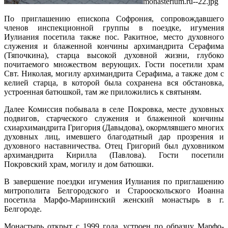
monasterium.ru--22.jpg
По приглашению епископа Софрония, сопровождавшего
членов инспекционной группы в поездке, игумения
Иулиания посетила также пос. Ракитное, место духовного
служения и блаженной кончины архимандрита Серафима
(Тяпочкина), старца высокой духовной жизни, глубоко
почитаемого множеством верующих. Гости посетили храм
Свт. Николая, могилу архимандрита Серафима, а также дом с
келией старца, в которой была сохранена вся обстановка,
устроенная батюшкой, там же приложились к святыням.
Далее Комиссия побывала в селе Покровка, месте духовных
подвигов, старческого служения и блаженной кончины
схиархимандрита Григория (Давыдова), окормлявшего многих
духовных лиц, имевшего благодатный дар прозрения и
духовного наставничества. Отец Григорий был духовником
архимандрита Кирилла (Павлова). Гости посетили
Покровский храм, могилу и дом батюшки.
В завершение поездки игумения Иулиания по приглашению
митрополита Белгородского и Старооскольского Иоанна
посетила Марфо-Мариинский женский монастырь в г.
Белгороде.
Монастырь открыт с 1999 года, устроен по образцу Марфо-