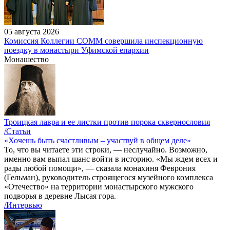
05 августа 2026
Комиссия Коллегии СОММ совершила инспекционную
поездку в монастыри Уфимской епархии
Монашество
Троицкая лавра и ее листки против порока сквернословия
/Статьи
«Хочешь быть счастливым – участвуй в общем деле»
То, что вы читаете эти строки, — неслучайно. Возможно,
именно вам выпал шанс войти в историю. «Мы ждем всех и
рады любой помощи», — сказала монахиня Феврония
(Гельман), руководитель строящегося музейного комплекса
«Отечество» на территории монастырского мужского
подворья в деревне Лысая гора.
/Интервью