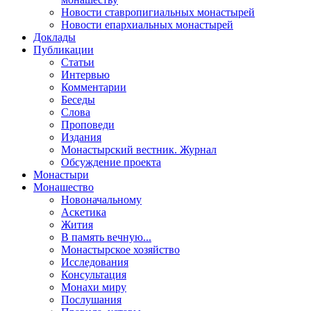
Новости ставропигиальных монастырей
Новости епархиальных монастырей
Доклады
Публикации
Статьи
Интервью
Комментарии
Беседы
Слова
Проповеди
Издания
Монастырский вестник. Журнал
Обсуждение проекта
Монастыри
Монашество
Новоначальному
Аскетика
Жития
В память вечную...
Монастырское хозяйство
Исследования
Консультация
Монахи миру
Послушания