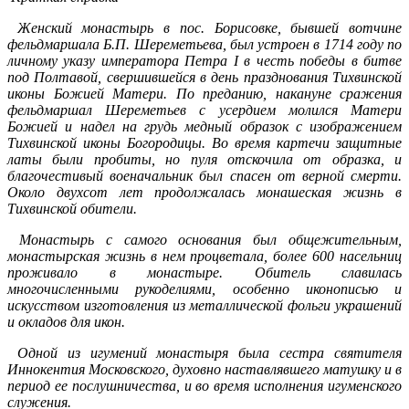
Женский монастырь в пос. Борисовке, бывшей вотчине
фельдмаршала Б.П. Шереметьева, был устроен в 1714 году по
личному указу императора Петра I в честь победы в битве
под Полтавой, свершившейся в день празднования Тихвинской
иконы Божией Матери. По преданию, накануне сражения
фельдмаршал Шереметьев с усердием молился Матери
Божией и надел на грудь медный образок с изображением
Тихвинской иконы Богородицы. Во время картечи защитные
латы были пробиты, но пуля отскочила от образка, и
благочестивый военачальник был спасен от верной смерти.
Около двухсот лет продолжалась монашеская жизнь в
Тихвинской обители.
Монастырь с самого основания был общежительным,
монастырская жизнь в нем процветала, более 600 насельниц
проживало в монастыре. Обитель славилась
многочисленными рукоделиями, особенно иконописью и
искусством изготовления из металлической фольги украшений
и окладов для икон.
Одной из игумений монастыря была сестра святителя
Иннокентия Московского, духовно наставлявшего матушку и в
период ее послушничества, и во время исполнения игуменского
служения.