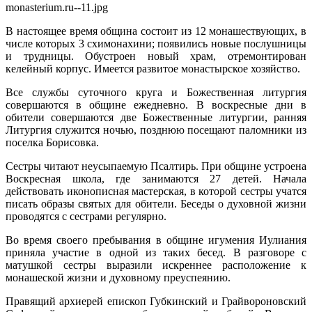
monasterium.ru--11.jpg
В настоящее время община состоит из 12 монашествующих, в
числе которых 3 схимонахини; появились новые послушницы
и трудницы. Обустроен новый храм, отремонтирован
келейный корпус. Имеется развитое монастырское хозяйство.
Все службы суточного круга и Божественная литургия
совершаются в общине ежедневно. В воскресные дни в
обители совершаются две Божественные литургии, ранняя
Литургия служится ночью, позднюю посещают паломники из
поселка Борисовка.
Сестры читают неусыпаемую Псалтирь. При общине устроена
Воскресная школа, где занимаются 27 детей. Начала
действовать иконописная мастерская, в которой сестры учатся
писать образы святых для обители. Беседы о духовной жизни
проводятся с сестрами регулярно.
Во время своего пребывания в общине игумения Иулиания
приняла участие в одной из таких бесед. В разговоре с
матушкой сестры выразили искреннее расположение к
монашеской жизни и духовному преуспеянию.
Правящий архиерей епископ Губкинский и Грайвороновский