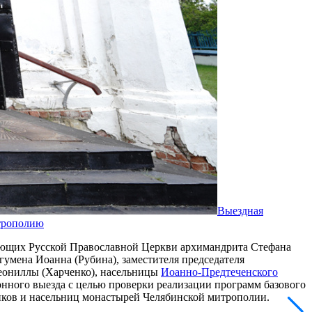
Выездная
трополию
вующих Русской Православной Церкви архимандрита Стефана
игумена Иоанна (Рубина), заместителя председателя
Феониллы (Харченко), насельницы
Иоанно-Предтеченского
нного выезда с целью проверки реализации программ базового
иков и насельниц монастырей Челябинской митрополии.