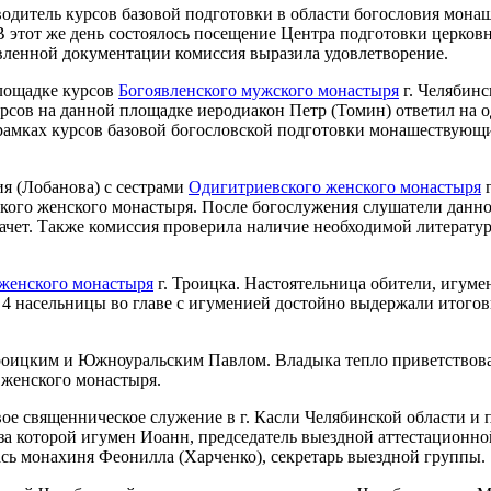
водитель курсов базовой подготовки в области богословия мон
 В этот же день состоялось посещение Центра подготовки церко
вленной документации комиссия выразила удовлетворение.
лощадке курсов
Богоявленского мужского монастыря
г. Челябинс
сов на данной площадке иеродиакон Петр (Томин) ответил на о
рамках курсов базовой богословской подготовки монашествующи
я (Лобанова) с сестрами
Одигитриевского женского монастыря
г
ого женского монастыря. После богослужения слушатели данно
ачет. Также комиссия проверила наличие необходимой литератур
 женского монастыря
г. Троицка. Настоятельница обители, игуме
 4 насельницы во главе с игуменией достойно выдержали итогов
Троицким и Южноуральским Павлом. Владыка тепло приветствова
 женского монастыря.
вое священническое служение в г. Касли Челябинской области и 
, за которой игумен Иоанн, председатель выездной аттестацио
сь монахиня Феонилла (Харченко), секретарь выездной группы.