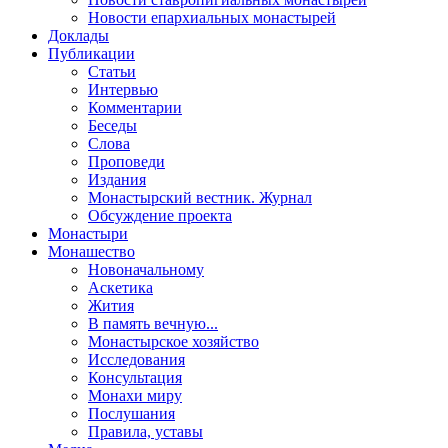
Новости епархиальных монастырей
Доклады
Публикации
Статьи
Интервью
Комментарии
Беседы
Слова
Проповеди
Издания
Монастырский вестник. Журнал
Обсуждение проекта
Монастыри
Монашество
Новоначальному
Аскетика
Жития
В память вечную...
Монастырское хозяйство
Исследования
Консультация
Монахи миру
Послушания
Правила, уставы