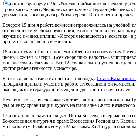
15 июня в аэропорту г. Челябинска прибывших встречали руко
Троицкого храма г. Челябинска иеромонах Герман (Мягченко).
документов, касающихся работы курсов. В отношении предста
Вечером 15 июня работа комиссии продолжилась на учебной п
оснащенности учебных аудиторий, единственный слушатель кур
изучение им дисциплины «История монашества и аскетика» в 
приветствовал членов комиссии.
16 июня игумен Иоанн, монахиня Феонилла и игумения Евсеви
иконы Божией Матери «Всех скорбящих Радость» Одигитриевск
монашества и аскетика». Все 12 слушательниц успешно сдали з
достопримечательности монастыря.
В этот же день комиссия посетила площадку
Свято-Казанского
площадки приняли участие в работе аттестационной комиссии.
имеющаяся литература и помещение для занятий слушателей.
Вечером этого дня состоялась встреча комиссии с епископом 
дал оценку организации курсов на площадке Свято-Казанского
17 июня, в день памяти свщмч. Петра Беляева, совершавшего с
Божественная литургия в храме Вознесения Господня г. Касли
митрополиту Челябинскому и Миасскому. За Литургией молила