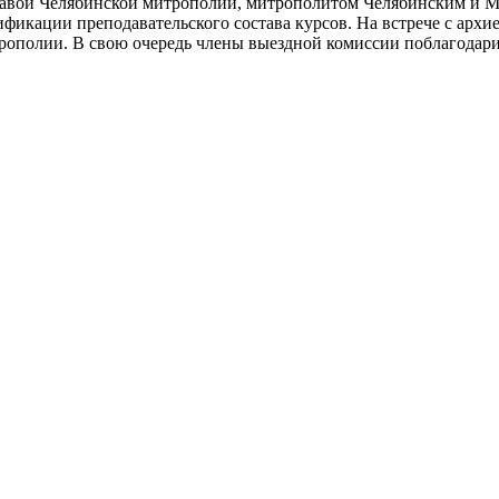
 главой Челябинской митрополии, митрополитом Челябинским и
ификации преподавательского состава курсов. На встрече с арх
рополии. В свою очередь члены выездной комиссии поблагодар