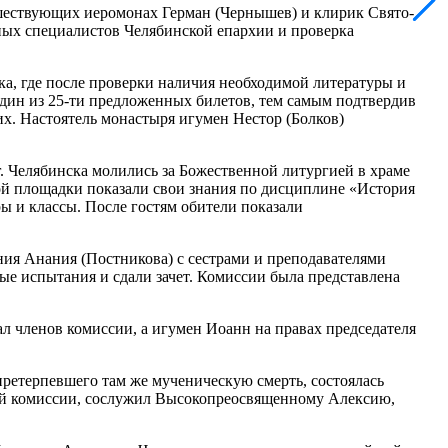
ашествующих иеромонах Герман (Чернышев) и клирик Свято-
вных специалистов Челябинской епархии и проверка
ка, где после проверки наличия необходимой литературы и
дин из 25-ти предложенных билетов, тем самым подтвердив
х. Настоятель монастыря игумен Нестор (Болков)
. Челябинска молились за Божественной литургией в храме
й площадки показали свои знания по дисциплине «История
ы и классы. После гостям обители показали
ния Анания (Постникова) с сестрами и преподавателями
ые испытания и сдали зачет. Комиссии была представлена
л членов комиссии, а игумен Иоанн на правах председателя
претерпевшего там же мученическую смерть, состоялась
нной комиссии, сослужил Высокопреосвященному Алексию,