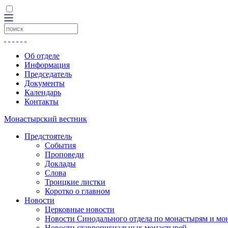
Об отделе
Информация
Председатель
Документы
Календарь
Контакты
Монастырский вестник
Предстоятель
События
Проповеди
Доклады
Слова
Троицкие листки
Коротко о главном
Новости
Церковные новости
Новости Синодального отдела по монастырям и мо
Новости ставропигиальных монастырей