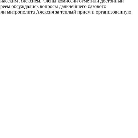
 Миасским Алексием. Члены комиссии отметили достойный
иереем обсуждались вопросы дальнейшего базового
или митрополита Алексия за теплый прием и организованную