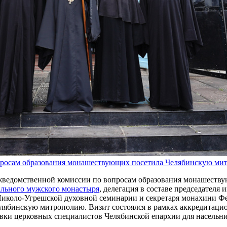
просам образования монашествующих посетила Челябинскую ми
Межведомственной комиссии по вопросам образования монашест
льного мужского монастыря
, делегация в составе председателя 
 Николо-Угрешской духовной семинарии и секретаря монахини 
лябинскую митрополию. Визит состоялся в рамках аккредитацио
вки церковных специалистов Челябинской епархии для насельн